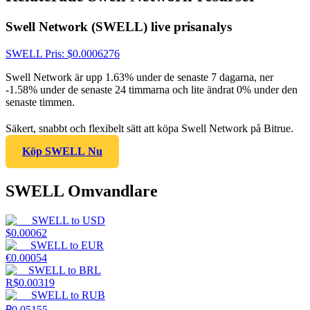
Swell Network (SWELL) live prisanalys
SWELL
Pris
: $
0.0006276
Swell Network är upp 1.63% under de senaste 7 dagarna, ner
-1.58% under de senaste 24 timmarna och lite ändrat 0% under den
senaste timmen.
Säkert, snabbt och flexibelt sätt att köpa Swell Network på Bitrue.
Köp SWELL Nu
SWELL Omvandlare
SWELL
to
USD
$
0.00062
SWELL
to
EUR
€
0.00054
SWELL
to
BRL
R$
0.00319
SWELL
to
RUB
₽
0.05155