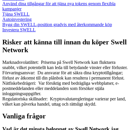
Använd dina tillgångar för att tjäna nya tokens genom flexibla
kampanjer
Tjäna SWELL
Autoinvestering
Bygg din SWELL-position gradvis med återkommande köp
Investera SWELL
Risker att känna till innan du köper Swell
Network
Marknadsvolatilitet
:
Priserna på Swell Network kan fluktuera
snabbt, vilket potentiellt kan leda till betydande vinster eller förluster.
Förvaringsansvar
:
Du ansvarar för att säkra dina kryptotillgångar;
förlust av åtkomst till din plånbok kan resultera i permanent förlust.
Nätfiskebedrägeri
:
Var försiktig med bedrägliga webbplatser, e-
postmeddelanden eller meddelanden som försöker stjäla
inloggningsuppgifter.
Regulatoriska skillnader
:
Kryptovalutaregleringar varierar per land,
vilket kan påverka handel, uttag och rättsligt skydd.
Vanliga frågor
Vad är det minsta beloppet av Swell Network jag