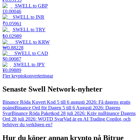
SWELL
to
GBP
£
0.00046
SWELL
to
INR
₹
0.05961
SWELL
to
TRY
₺
0.02989
SWELL
to
KRW
₩
0.88228
SWELL
to
CAD
$
0.00087
SWELL
to
JPY
¥
0.09889
Fler kryptokonverteringar
Senaste Swell Network-nyheter
Binance Röda Kuvert Kod 5 till 6 augusti 2026: Få dagens gratis
poäng
Binance Ord för Dagen 5 till 6 Augusti 2026: Dagens
Svar
Binance Röda Paketkod 28 juli 2026: Kräv nu
Binance Dagens
Ord 28 juli 2026: WOTD Svar
Vad är en AI Trading Copilot, och
behöver du verkligen en?
Hur du köper annan krypto på Bitrue