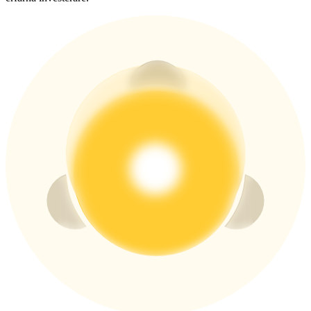
USDT New User Exclusive 10% APR
USDT Flexible Staking | Daily Rewards
BTC New User Exclusive: 6.5% APR
BTC Flexible Staking | Daily Rewards
Fler evenemang
Vinn priser och exklusiva belöningar
Belöningscenter