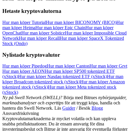
Hetaste kryptovalutorna
Hur man köper Tutorial
Hur man köper BICONOMY (BICO)
Hur
man köper Heima
Hur man köper Epic Chain
Hur man köper
OpenChat
Hur man köper Solstice
Hur man köper Impossible Cloud
Network
Hur man köper Recall
Hur man köper SpaceX Tokenized
Stock (Ondo)
Nylistade kryptovalutor
Hur man köper Pipedog
Hur man köper Canton
Hur man köper Grvt
Hur man köper AEON
Hur man köper SP500 tokenized ETF
(xStock)
Hur man köper Nasdaq tokenized ETF (xStock)
Hur man
köper Broadcom tokenized stock (xStock)
Hur man köper Amazon
tokenized stock (xStock)
Hur man köper Meta tokenized stock
(xStock)
Ny på Swell Network (SWELL)?
Börja med Bitrues
nybörjarguider,
marknadsanalyser och experttips
för att tryggt köpa, handla och
hantera din Swell Network. Läs
Guider
/ Besök
Blogg
Ansvarsfriskrivning
Kryptovalutamarknaderna är mycket volatila och kan uppleva
snabba prisfluktuationer. Du är ensam ansvarig för dina
investeringsbeslut och Bitrue är inte ansvarig för eventuella förluster