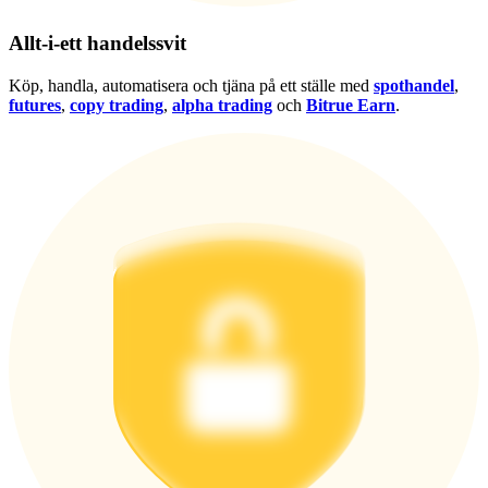
Logga in
Bli Medlem
Allt-i-ett handelssvit
Köp, handla, automatisera och tjäna på ett ställe med
spothandel
,
futures
,
copy trading
,
alpha trading
och
Bitrue Earn
.