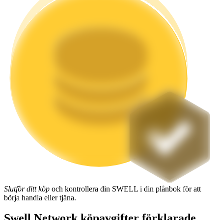
Utsättning
Hög avkastning och omedelbar tillgång
Launchpool
Flexibel insats för att tjäna populära tokens
Slutför ditt köp
och kontrollera din SWELL i din plånbok för att
börja handla eller tjäna.
Swell Network köpavgifter förklarade