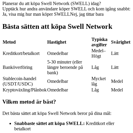
Planerar du att köpa Swell Network (SWELL) idag?
Futures med USDC som säkerhet
Upptäck hur andra användare köper SWELL och kom igång snabbt:
Ja, visa mig hur man köper SWELL
Nej, jag tittar bara
Bästa sätten att köpa Swell Network
Typiska
Metod
Hastighet
Svårighet
avgifter
Medel–
Kreditkort/betalkort
Omedelbar
Lätt
Högt
5-30 minuter (eller
Kopiera Trading
Banköverföring
längre beroende på
Låg
Lätt
bank)
Gå med de bästa handlarna
Stablecoin-handel
Mycket
Omedelbar
Medel
(USDT/USDC)
låg
Kryptoväxling/Plånbok
Omedelbar
Låg
Medel
Vilken metod är bäst?
Det bästa sättet att köpa Swell Network beror på dina mål:
Snabbaste sättet att köpa SWELL:
Kreditkort eller
betalkort