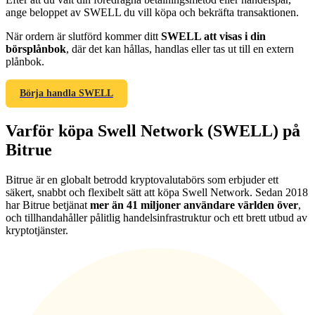
ange beloppet av SWELL du vill köpa och bekräfta transaktionen.
När ordern är slutförd kommer ditt
SWELL att visas i din
börsplånbok
, där det kan hållas, handlas eller tas ut till en extern
plånbok.
Hänvisning
Börja handla SWELL
Bjud in en vän för att få kontantbelöningar
Varför köpa Swell Network (SWELL) på
BTC Welcome Rewards
Bitrue
Bitrue är en globalt betrodd kryptovalutabörs som erbjuder ett
säkert, snabbt och flexibelt sätt att köpa Swell Network. Sedan 2018
har Bitrue betjänat
mer än 41 miljoner användare världen över
,
och tillhandahåller pålitlig handelsinfrastruktur och ett brett utbud av
kryptotjänster.
BTC Welcome Rewards