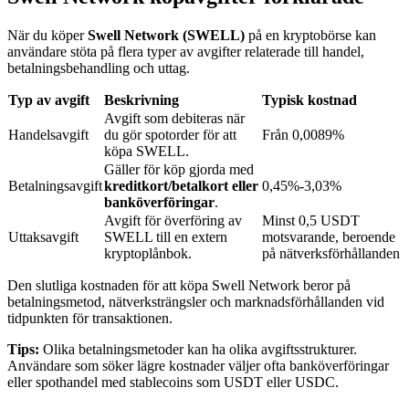
När du köper
Swell Network (SWELL)
på en kryptobörse kan
användare stöta på flera typer av avgifter relaterade till handel,
BTR-låsningar
betalningsbehandling och uttag.
Exklusiva investeringar för BTR-innehavare
Typ av avgift
Beskrivning
Typisk kostnad
Avgift som debiteras när
Handelsavgift
du gör spotorder för att
Från 0,0089%
köpa SWELL.
Gäller för köp gjorda med
Betalningsavgift
kreditkort/betalkort eller
0,45%-3,03%
banköverföringar
.
Avgift för överföring av
Minst 0,5 USDT
Uttaksavgift
SWELL till en extern
motsvarande, beroende
kryptoplånbok.
på nätverksförhållanden
Lån
Den slutliga kostnaden för att köpa Swell Network beror på
betalningsmetod, nätverksträngsler och marknadsförhållanden vid
Kryptostödd lånetjänst
tidpunkten för transaktionen.
Tips:
Olika betalningsmetoder kan ha olika avgiftsstrukturer.
Användare som söker lägre kostnader väljer ofta banköverföringar
eller spothandel med stablecoins som USDT eller USDC.