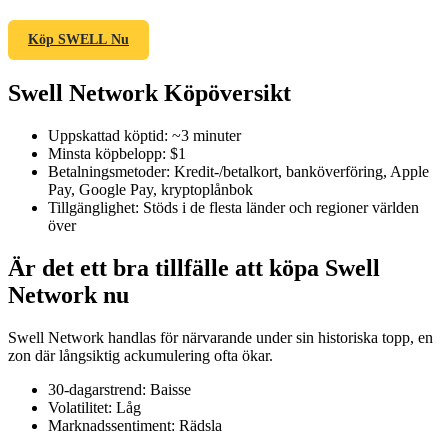
Köp SWELL Nu
Swell Network Köpöversikt
COIN-M Futures
Futures för kryptovaluta
Uppskattad köptid
:
~3 minuter
Minsta köpbelopp
:
$1
Betalningsmetoder
:
Kredit-/betalkort, banköverföring, Apple
Pay, Google Pay, kryptoplånbok
TradFi
Tillgänglighet
:
Stöds i de flesta länder och regioner världen
över
Derivat för aktier, valuta, ädelmetaller och råvaror
Är det ett bra tillfälle att köpa Swell
Network nu
Swell Network handlas för närvarande under sin historiska topp, en
zon där långsiktig ackumulering ofta ökar.
30-dagarstrend
:
Baisse
Volatilitet
:
Låg
Marknadssentiment
:
Rädsla
USDC Futures