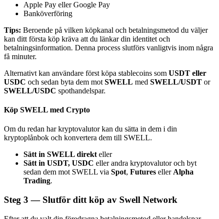
Apple Pay eller Google Pay
Banköverföring
Tips:
Beroende på vilken köpkanal och betalningsmetod du väljer
kan ditt första köp kräva att du länkar din identitet och
betalningsinformation. Denna process slutförs vanligtvis inom några
få minuter.
Bitrue Partners
Alternativt kan användare först köpa stablecoins som
USDT eller
USDC
och sedan byta dem mot
SWELL
med
SWELL/USDT
or
SWELL/USDC
spothandelspar.
Köp SWELL med Crypto
Om du redan har kryptovalutor kan du sätta in dem i din
kryptoplånbok och konvertera dem till SWELL.
Sätt in SWELL direkt
eller
Bitrue Affiliates
Sätt in USDT, USDC
eller andra kryptovalutor och byt
sedan dem mot SWELL via
Spot
,
Futures
eller
Alpha
Upp till 65% provision!
Trading
.
Steg
3 —
Slutför ditt köp av Swell Network
Efter att du valt din föredragna betalningsmetod eller handelspar,