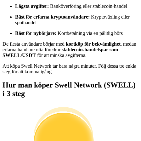
Bli en Copy Trader
Lägsta avgifter:
Banköverföring eller stablecoin-handel
Njut av vinstdelning och kopieringshandelsprovisioner
Bäst för erfarna kryptoanvändare:
Kryptoväxling eller
spothandel
Bäst för nybörjare:
Kortbetalning via en pålitlig börs
De flesta användare börjar med
kortköp för bekvämlighet
, medan
erfarna handlare ofta föredrar
stablecoin-handelspar som
SWELL/USDT
för att minska avgifterna.
Att köpa Swell Network tar bara några minuter. Följ dessa tre enkla
steg för att komma igång.
Information
Hur man köper Swell Network (SWELL)
Big data-analys inklusive handelsinformation, etc.
i 3 steg