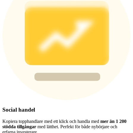
Deposit & Trade BTC to Share 25000 USDT prize pool!
Deposit CASHCAT & Win
Share 500000 CASHCAT prize pool
Exclusive for BitMart Users
Register & Trade to Win 500,000 USDT
Precious Metals Trading Carnival
Trade Gold & Silver · 33,333 USDT Bonus
Social handel
Kopiera topphandlare med ett klick och handla med
mer än 1 200
stödda tillgångar
med lätthet. Perfekt för både nybörjare och
erfarna investerare.