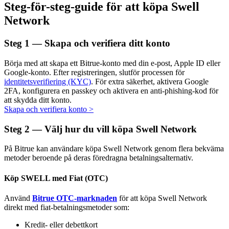
Steg-för-steg-guide för att köpa Swell
Network
Steg
1 —
Skapa och verifiera ditt konto
Auto Invest
Börja med att skapa ett Bitrue-konto med din e-post, Apple ID eller
Ta långsiktig vinst och flexibla intressen
Google-konto. Efter registreringen, slutför processen för
identitetsverifiering (KYC)
. För extra säkerhet, aktivera Google
2FA, konfigurera en passkey och aktivera en anti-phishing-kod för
att skydda ditt konto.
Skapa och verifiera konto
>
Steg
2 —
Välj hur du vill köpa Swell Network
På Bitrue kan användare köpa Swell Network genom flera bekväma
metoder beroende på deras föredragna betalningsalternativ.
Lär dig Staking
Köp SWELL med Fiat (OTC)
Lär dig mer om att tjäna passiv inkomst
Använd
Bitrue OTC-marknaden
för att köpa Swell Network
Bitrue
AI
direkt med fiat-betalningsmetoder som:
Kredit- eller debettkort