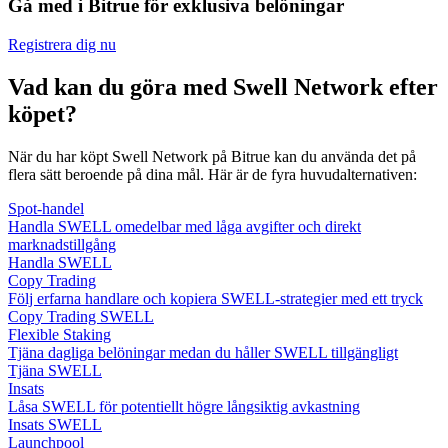
Gå med i Bitrue för exklusiva belöningar
Registrera dig nu
Vad kan du göra med Swell Network efter
köpet?
När du har köpt Swell Network på Bitrue kan du använda det på
flera sätt beroende på dina mål. Här är de fyra huvudalternativen:
Spot-handel
Handla SWELL omedelbar med låga avgifter och direkt
marknadstillgång
Handla SWELL
Copy Trading
Följ erfarna handlare och kopiera SWELL-strategier med ett tryck
Copy Trading SWELL
Flexible Staking
Tjäna dagliga belöningar medan du håller SWELL tillgängligt
Tjäna SWELL
Insats
Låsa SWELL för potentiellt högre långsiktig avkastning
Insats SWELL
Launchpool