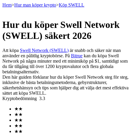
Hem
>
Hur man köper krypto
>
Köp SWELL
Hur du köper Swell Network
Terminer
(SWELL) säkert 2026
Att köpa
Swell Network (SWELL)
är snabb och säker när man
använder en pålitlig kryptobörse. På
Bitrue
kan du köpa Swell
Network på några minuter med ett minimiköp på $1, samtidigt som
du får tillgång till över 1200 kryptovalutor och flera globala
betalningsalternativ.
Den här guiden förklarar hur du köper Swell Network steg för steg,
inklusive de bästa betalningsmetoderna, gebyrstrukturer,
säkerhetshänsyn och tips som hjälper dig att välja det mest effektiva
USDT Futures
sättet att köpa SWELL.
Kryptobedömning
3.3
Futures med USDT som säkerhet
★
★
★
★
★
★
★
★
★
★