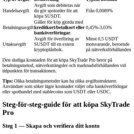
Avgift som debiteras när
Handelsavgift
du gör spotorder för att
Från 0,0089%
köpa SUSDT.
BTR-låsningar
Gäller för köp gjorda med
Betalningsavgift
kreditkort/betalkort eller
0,45%-3,03%
Exklusiva investeringar för BTR-innehavare
banköverföringar
.
Avgift för överföring av
Minst 0,5 USDT
Uttaksavgift
SUSDT till en extern
motsvarande, beroende
kryptoplånbok.
på nätverksförhållanden
Den slutliga kostnaden för att köpa SkyTrade Pro beror på
betalningsmetod, nätverksträngsler och marknadsförhållanden vid
tidpunkten för transaktionen.
Tips:
Olika betalningsmetoder kan ha olika avgiftsstrukturer.
Användare som söker lägre kostnader väljer ofta banköverföringar
Lån
eller spothandel med stablecoins som USDT eller USDC.
Kryptostödd lånetjänst
Steg-för-steg-guide för att köpa SkyTrade
Pro
Steg
1 —
Skapa och verifiera ditt konto