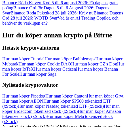
Binance Röda Kuvert Kod 5 till 6 augusti 2026: Få dagens gratis
Logga in
Bli Medlem
poäng
Binance Ord för Dagen 5 till 6 Augusti 2026: Dagens
Svar
Binance Röda Paketkod 28 juli 2026: Kräv nu
Binance Dagens
Ord 28 juli 2026: WOTD Svar
Vad är en AI Trading Copilot, och
behöver du verkligen en?
Hur du köper annan krypto på Bitrue
Hetaste kryptovalutorna
Hur man köper Tutorial
Hur man köper Bubblemaps
Hur man köper
Mubarak
Hur man köper Cookie DAO
Hur man köper CZ's Dog
Hur
man köper IoTeX
Hur man köper Catizen
Hur man köper Banana
For Scale
Hur man köper Saga
Nylistade kryptovalutor
Hur man köper Pipedog
Hur man köper Canton
Hur man köper Grvt
Hur man köper AEON
Hur man köper SP500 tokenized ETF
(xStock)
Hur man köper Nasdaq tokenized ETF (xStock)
Hur man
köper Broadcom tokenized stock (xStock)
Hur man köper Amazon
tokenized stock (xStock)
Hur man köper Meta tokenized stock
(xStock)
Ny på SkyTrade Pro (SUSDT)?
Börja med Bitrues
nybörjarguider,