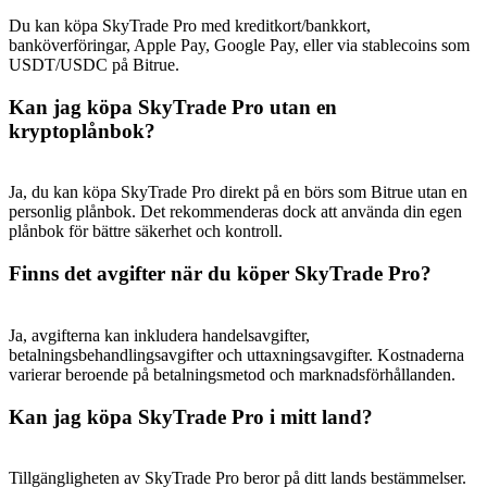
Deposit & Trade BTC to Share 25000 USDT prize pool!
Du kan köpa SkyTrade Pro med kreditkort/bankkort,
banköverföringar, Apple Pay, Google Pay, eller via stablecoins som
USDT/USDC på Bitrue.
Deposit CASHCAT & Win
Kan jag köpa SkyTrade Pro utan en
kryptoplånbok?
Share 500000 CASHCAT prize pool
Ja, du kan köpa SkyTrade Pro direkt på en börs som Bitrue utan en
personlig plånbok. Det rekommenderas dock att använda din egen
plånbok för bättre säkerhet och kontroll.
Exclusive for BitMart Users
Register & Trade to Win 500,000 USDT
Finns det avgifter när du köper SkyTrade Pro?
Ja, avgifterna kan inkludera handelsavgifter,
betalningsbehandlingsavgifter och uttaxningsavgifter. Kostnaderna
Precious Metals Trading Carnival
varierar beroende på betalningsmetod och marknadsförhållanden.
Trade Gold & Silver · 33,333 USDT Bonus
Kan jag köpa SkyTrade Pro i mitt land?
Tillgängligheten av SkyTrade Pro beror på ditt lands bestämmelser.