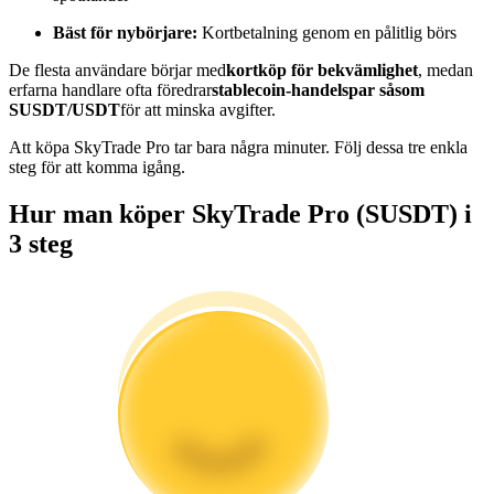
Bli en Copy Trader
Bäst för nybörjare:
Kortbetalning genom en pålitlig börs
Njut av vinstdelning och kopieringshandelsprovisioner
De flesta användare börjar med
kortköp för bekvämlighet
, medan
erfarna handlare ofta föredrar
stablecoin-handelspar såsom
SUSDT/USDT
för att minska avgifter.
Att köpa SkyTrade Pro tar bara några minuter. Följ dessa tre enkla
steg för att komma igång.
Hur man köper SkyTrade Pro (SUSDT) i
3 steg
Information
Big data-analys inklusive handelsinformation, etc.