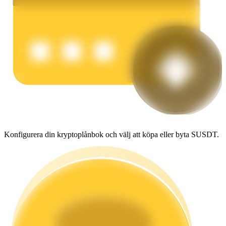
Tjäna
Power Piggy
Konfigurera din kryptoplånbok och välj att köpa eller byta SUSDT.
Tjäna konkurrenskraftiga belöningar dagligen