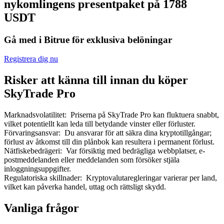
nykomlingens presentpaket på 1788
USDT
Gå med i Bitrue för exklusiva belöningar
Registrera dig nu
Bitrue Partners
Risker att känna till innan du köper
SkyTrade Pro
Marknadsvolatilitet
:
Priserna på SkyTrade Pro kan fluktuera snabbt,
vilket potentiellt kan leda till betydande vinster eller förluster.
Förvaringsansvar
:
Du ansvarar för att säkra dina kryptotillgångar;
förlust av åtkomst till din plånbok kan resultera i permanent förlust.
Nätfiskebedrägeri
:
Var försiktig med bedrägliga webbplatser, e-
postmeddelanden eller meddelanden som försöker stjäla
Bitrue Affiliates
inloggningsuppgifter.
Regulatoriska skillnader
:
Kryptovalutaregleringar varierar per land,
Upp till 65% provision!
vilket kan påverka handel, uttag och rättsligt skydd.
Vanliga frågor