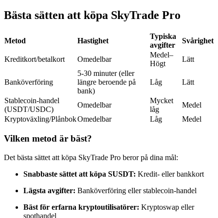
Futures med USDC som säkerhet
Bästa sätten att köpa SkyTrade Pro
Typiska
Metod
Hastighet
Svårighet
avgifter
Medel–
Kreditkort/betalkort
Omedelbar
Lätt
Högt
5-30 minuter (eller
Banköverföring
längre beroende på
Låg
Lätt
bank)
Stablecoin-handel
Mycket
Omedelbar
Medel
(USDT/USDC)
låg
Kopiera Trading
Kryptoväxling/Plånbok
Omedelbar
Låg
Medel
Gå med de bästa handlarna
Vilken metod är bäst?
Det bästa sättet att köpa SkyTrade Pro beror på dina mål:
Snabbaste sättet att köpa SUSDT:
Kredit- eller bankkort
Lägsta avgifter:
Banköverföring eller stablecoin-handel
Bäst för erfarna kryptoutilisatörer:
Kryptoswap eller
spothandel