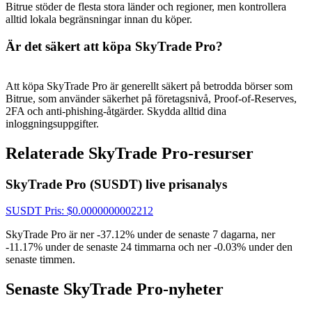
USDT New User Exclusive 10% APR
Bitrue stöder de flesta stora länder och regioner, men kontrollera
alltid lokala begränsningar innan du köper.
USDT Flexible Staking | Daily Rewards
Är det säkert att köpa SkyTrade Pro?
Att köpa SkyTrade Pro är generellt säkert på betrodda börser som
BTC New User Exclusive: 6.5% APR
Bitrue, som använder säkerhet på företagsnivå, Proof-of-Reserves,
2FA och anti-phishing-åtgärder. Skydda alltid dina
BTC Flexible Staking | Daily Rewards
inloggningsuppgifter.
Relaterade SkyTrade Pro-resurser
SkyTrade Pro (SUSDT) live prisanalys
SUSDT
Pris
: $
0.0000000002212
SkyTrade Pro är ner -37.12% under de senaste 7 dagarna, ner
-11.17% under de senaste 24 timmarna och ner -0.03% under den
Fler evenemang
senaste timmen.
Vinn priser och exklusiva belöningar
Senaste SkyTrade Pro-nyheter
Belöningscenter