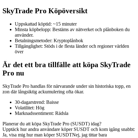
SkyTrade Pro Köpöversikt
Uppskattad köptid
:
~15 minuter
COIN-M Futures
Minsta köpbelopp
:
Bestäms av nätverket och plånboken du
använder.
Futures för kryptovaluta
Betalningsmetoder
:
Kryptoplånbok
Tillgänglighet
:
Stöds i de flesta länder och regioner världen
över
TradFi
Är det ett bra tillfälle att köpa SkyTrade
Derivat för aktier, valuta, ädelmetaller och råvaror
Pro nu
SkyTrade Pro handlas för närvarande under sin historiska topp, en
zon där långsiktig ackumulering ofta ökar.
30-dagarstrend
:
Baisse
Volatilitet
:
Hög
Marknadssentiment
:
Rädsla
Planerar du att köpa SkyTrade Pro (SUSDT) idag?
Upptäck hur andra användare köper SUSDT och kom igång snabbt:
USDC Futures
Ja, visa mig hur man köper SUSDT
Nej, jag tittar bara