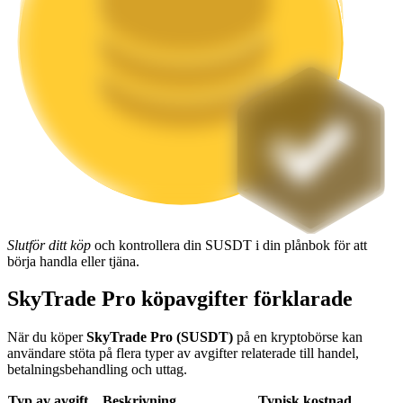
Utsättning
Hög avkastning och omedelbar tillgång
Slutför ditt köp
och kontrollera din SUSDT i din plånbok för att
Launchpool
börja handla eller tjäna.
Flexibel insats för att tjäna populära tokens
SkyTrade Pro köpavgifter förklarade
När du köper
SkyTrade Pro (SUSDT)
på en kryptobörse kan
användare stöta på flera typer av avgifter relaterade till handel,
betalningsbehandling och uttag.
Typ av avgift
Beskrivning
Typisk kostnad