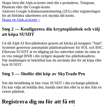
Skapa först ditt Alph.ai-konto med din e-postadress, Telegram,
Phantom eller ditt Google-konto.
Aktivera Google tvåfaktorsautentisering (2FA) efter registreringen
för att förbättra säkerheten och skydda ditt konto.
Skapa ett Alph.ai-konto
>
Auto Invest
Steg
2 —
Konfigurera din kryptoplånbok och välj
Ta långsiktig vinst och flexibla intressen
att köpa SUSDT
Gå till Alph AI Bot-plånboken genom att klicka på knappen "Start".
Systemet genererar automatiskt plånboksadresser för SOL och BSC.
Eftersom SUSDT är en tillgång på bsc-nätverket måste du sätta in
en viss mängd BNB i din nyligen skapade bsc-plånboksadress.
När insättningen är bekräftad kan du använda den för att köpa eller
byta SUSDT.
Steg
3 —
Slutför ditt köp av SkyTrade Pro
Lär dig Staking
När din beställning är klar visas SUSDT i din exchange-plånbok.
Lär dig mer om att tjäna passiv inkomst
Du kan välja att behålla den, handla med den eller ta ut den från en
extern plånbok.
Bitrue
AI
Registrera dig nu för att få ett