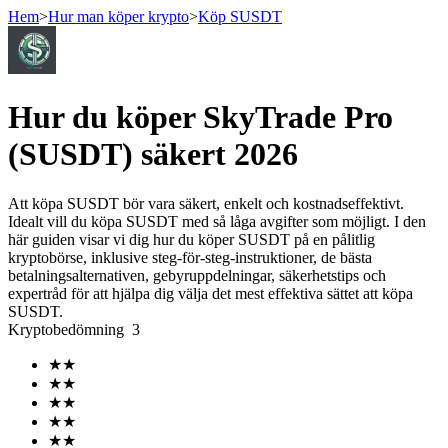
Hem
>
Hur man köper krypto
>
Köp SUSDT
Terminer
Hur du köper SkyTrade Pro
(SUSDT) säkert 2026
Att köpa SUSDT bör vara säkert, enkelt och kostnadseffektivt.
Idealt vill du köpa SUSDT med så låga avgifter som möjligt. I den
här guiden visar vi dig hur du köper SUSDT på en pålitlig
kryptobörse, inklusive steg-för-steg-instruktioner, de bästa
betalningsalternativen, gebyruppdelningar, säkerhetstips och
expertråd för att hjälpa dig välja det mest effektiva sättet att köpa
USDT Futures
SUSDT.
Kryptobedömning
3
Futures med USDT som säkerhet
★
★
★
★
★
★
★
★
★
★