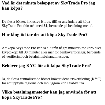
Vad är det minsta beloppet av SkyTrade Pro jag
kan köpa?
De flesta börser, inklusive Bitrue, tillåter användare att köpa
SkyTrade Pro från och med $1, beroende på betalningsmetod.
Hänvisning
Hur lång tid tar det att köpa SkyTrade Pro?
Bjud in en vän för att få kontantbelöningar
BTC Welcome Rewards
Att köpa SkyTrade Pro kan ta allt från några minuter (för kort- eller
kryptoköp) till 30 minuter eller mer för banköverföringar, beroende
på verifiering och betalningsbehandlingstider.
Behöver jag KYC för att köpa SkyTrade Pro?
Ja, de flesta centraliserade börser kräver identitetsverifiering (KYC)
för att uppfylla reglerna och möjliggöra köp i fiat-valuta.
Vilka betalningsmetoder kan jag använda för att
köpa SkyTrade Pro?
BTC Welcome Rewards