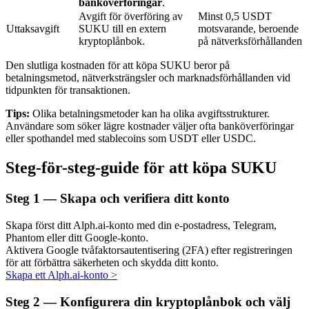
banköverföringar
.
Avgift för överföring av
Minst 0,5 USDT
Uttaksavgift
SUKU till en extern
motsvarande, beroende
kryptoplånbok.
på nätverksförhållanden
BTR-låsningar
Den slutliga kostnaden för att köpa SUKU beror på
Exklusiva investeringar för BTR-innehavare
betalningsmetod, nätverksträngsler och marknadsförhållanden vid
tidpunkten för transaktionen.
Tips:
Olika betalningsmetoder kan ha olika avgiftsstrukturer.
Användare som söker lägre kostnader väljer ofta banköverföringar
eller spothandel med stablecoins som USDT eller USDC.
Steg-för-steg-guide för att köpa SUKU
Steg
1 —
Skapa och verifiera ditt konto
Lån
Skapa först ditt Alph.ai-konto med din e-postadress, Telegram,
Kryptostödd lånetjänst
Phantom eller ditt Google-konto.
Aktivera Google tvåfaktorsautentisering (2FA) efter registreringen
för att förbättra säkerheten och skydda ditt konto.
Skapa ett Alph.ai-konto
>
Steg
2 —
Konfigurera din kryptoplånbok och välj