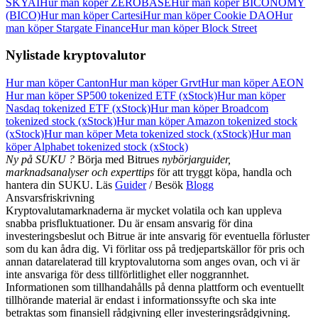
SKYAI
Hur man köper ZEROBASE
Hur man köper BICONOMY
Logga in
Bli Medlem
(BICO)
Hur man köper Cartesi
Hur man köper Cookie DAO
Hur
man köper Stargate Finance
Hur man köper Block Street
Nylistade kryptovalutor
Hur man köper Canton
Hur man köper Grvt
Hur man köper AEON
Hur man köper SP500 tokenized ETF (xStock)
Hur man köper
Nasdaq tokenized ETF (xStock)
Hur man köper Broadcom
tokenized stock (xStock)
Hur man köper Amazon tokenized stock
(xStock)
Hur man köper Meta tokenized stock (xStock)
Hur man
köper Alphabet tokenized stock (xStock)
Ny på SUKU ?
Börja med Bitrues
nybörjarguider,
marknadsanalyser och experttips
för att tryggt köpa, handla och
hantera din SUKU. Läs
Guider
/ Besök
Blogg
Ansvarsfriskrivning
Kryptovalutamarknaderna är mycket volatila och kan uppleva
snabba prisfluktuationer. Du är ensam ansvarig för dina
investeringsbeslut och Bitrue är inte ansvarig för eventuella förluster
som du kan ådra dig. Vi förlitar oss på tredjepartskällor för pris och
annan datarelaterad till kryptovalutorna som anges ovan, och vi är
inte ansvariga för dess tillförlitlighet eller noggrannhet.
Informationen som tillhandahålls på denna plattform och eventuellt
tillhörande material är endast i informationssyfte och ska inte
betraktas som finansiell rådgivning eller investeringsrådgivning.