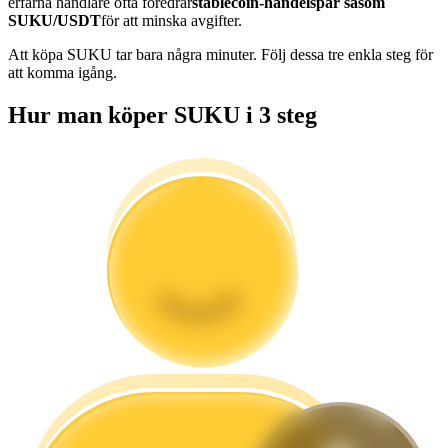
erfarna handlare ofta föredrar
stablecoin-handelspar såsom
Bli en Copy Trader
SUKU/USDT
för att minska avgifter.
Njut av vinstdelning och kopieringshandelsprovisioner
Att köpa SUKU tar bara några minuter. Följ dessa tre enkla steg för
att komma igång.
Hur man köper SUKU i 3 steg
Information
Big data-analys inklusive handelsinformation, etc.