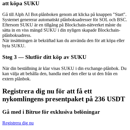
att köpa SUKU
Gå till Alph AI Bot-plånboken genom att klicka på knappen "Start".
Systemet genererar automatiskt plånboksadresser för SOL och BSC.
Eftersom SUKU är en tillgång på Blockchain-nätverket måste du
Auto Invest
sätta in en viss mängd SUKU i din nyligen skapade Blockchain-
plånboksadress.
Ta långsiktig vinst och flexibla intressen
När insättningen är bekräftad kan du använda den för att köpa eller
byta SUKU.
Steg
3 —
Slutför ditt köp av SUKU
När din beställning är klar visas SUKU i din exchange-plånbok. Du
kan välja att behålla den, handla med den eller ta ut den från en
extern plånbok.
Registrera dig nu för att få ett
Lär dig Staking
nykomlingens presentpaket på 236 USDT
Lär dig mer om att tjäna passiv inkomst
Gå med i Bitrue för exklusiva belöningar
Bitrue
AI
Registrera dig nu