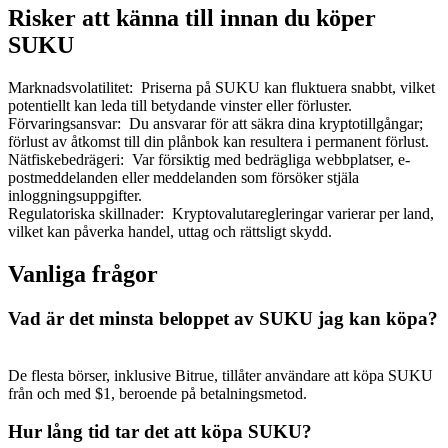
Risker att känna till innan du köper
SUKU
Marknadsvolatilitet
:
Priserna på SUKU kan fluktuera snabbt, vilket
potentiellt kan leda till betydande vinster eller förluster.
Bitrue Partners
Förvaringsansvar
:
Du ansvarar för att säkra dina kryptotillgångar;
förlust av åtkomst till din plånbok kan resultera i permanent förlust.
Nätfiskebedrägeri
:
Var försiktig med bedrägliga webbplatser, e-
postmeddelanden eller meddelanden som försöker stjäla
inloggningsuppgifter.
Regulatoriska skillnader
:
Kryptovalutaregleringar varierar per land,
vilket kan påverka handel, uttag och rättsligt skydd.
Vanliga frågor
Vad är det minsta beloppet av SUKU jag kan köpa?
Bitrue Affiliates
Upp till 65% provision!
De flesta börser, inklusive Bitrue, tillåter användare att köpa SUKU
från och med $1, beroende på betalningsmetod.
Hur lång tid tar det att köpa SUKU?