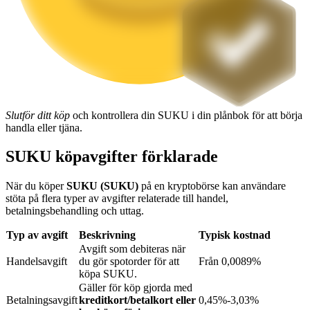
Utsättning
Hög avkastning och omedelbar tillgång
Slutför ditt köp
och kontrollera din SUKU i din plånbok för att börja
handla eller tjäna.
SUKU köpavgifter förklarade
När du köper
SUKU (SUKU)
på en kryptobörse kan användare
Launchpool
stöta på flera typer av avgifter relaterade till handel,
betalningsbehandling och uttag.
Flexibel insats för att tjäna populära tokens
Typ av avgift
Beskrivning
Typisk kostnad
Avgift som debiteras när
Handelsavgift
du gör spotorder för att
Från 0,0089%
köpa SUKU.
Gäller för köp gjorda med
Betalningsavgift
kreditkort/betalkort eller
0,45%-3,03%