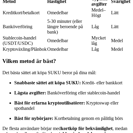
Metod
Hastighet
Svårighet
avgifter
Futures med USDC som säkerhet
Medel–
Kreditkort/betalkort
Omedelbar
Lätt
Högt
5-30 minuter (eller
Banköverföring
längre beroende på
Låg
Lätt
bank)
Stablecoin-handel
Mycket
Omedelbar
Medel
(USDT/USDC)
låg
Kryptoväxling/Plånbok
Omedelbar
Låg
Medel
Vilken metod är bäst?
Kopiera Trading
Det bästa sättet att köpa SUKU beror på dina mål:
Gå med de bästa handlarna
Snabbaste sättet att köpa SUKU:
Kredit- eller bankkort
Lägsta avgifter:
Banköverföring eller stablecoin-handel
Bäst för erfarna kryptoutilisatörer:
Kryptoswap eller
spothandel
Bäst för nybörjare:
Kortbetalning genom en pålitlig börs
De flesta användare börjar med
kortköp för bekvämlighet
, medan