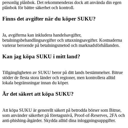
Share 500000 CASHCAT prize pool
personlig plånbok. Det rekommenderas dock att använda din egen
plånbok för bättre säkerhet och kontroll.
Finns det avgifter när du köper SUKU?
Exclusive for BitMart Users
Ja, avgifterna kan inkludera handelsavgifter,
Register & Trade to Win 500,000 USDT
betalningsbehandlingsavgifter och uttaxningsavgifter. Kostnaderna
varierar beroende på betalningsmetod och marknadsförhållanden.
Kan jag köpa SUKU i mitt land?
Precious Metals Trading Carnival
Trade Gold & Silver · 33,333 USDT Bonus
Tillgängligheten av SUKU beror på ditt lands bestämmelser. Bitrue
stöder de flesta stora länder och regioner, men kontrollera alltid
lokala begränsningar innan du köper.
Är det säkert att köpa SUKU?
USDT New User Exclusive 10% APR
USDT Flexible Staking | Daily Rewards
Att köpa SUKU är generellt säkert på betrodda börser som Bitrue,
som använder säkerhet på företagsnivå, Proof-of-Reserves, 2FA och
anti-phishing-åtgärder. Skydda alltid dina inloggningsuppgifter.