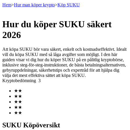
Hem
>
Hur man köper krypto
>
Köp SUKU
Hur du köper SUKU säkert
Terminer
2026
Att köpa SUKU bör vara säkert, enkelt och kostnadseffektivt. Idealt
vill du köpa SUKU med så låga avgifter som möjligt. I den här
guiden visar vi dig hur du köper SUKU på en pålitlig kryptobörse,
inklusive steg-för-steg-instruktioner, de bästa betalningsalternativen,
gebyruppdelningar, säkerhetstips och expertråd för att hjälpa dig
välja det mest effektiva sättet att köpa SUKU.
Kryptobedömning
3
USDT Futures
★
★
★
★
Futures med USDT som säkerhet
★
★
★
★
★
★
SUKU Köpöversikt