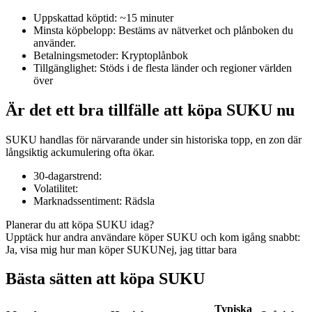
Uppskattad köptid
:
~15 minuter
Minsta köpbelopp
:
Bestäms av nätverket och plånboken du
använder.
Betalningsmetoder
:
Kryptoplånbok
COIN-M Futures
Tillgänglighet
:
Stöds i de flesta länder och regioner världen
över
Futures för kryptovaluta
Är det ett bra tillfälle att köpa SUKU nu
TradFi
SUKU handlas för närvarande under sin historiska topp, en zon där
långsiktig ackumulering ofta ökar.
Derivat för aktier, valuta, ädelmetaller och råvaror
30-dagarstrend
:
Volatilitet
:
Marknadssentiment
:
Rädsla
Planerar du att köpa SUKU idag?
Upptäck hur andra användare köper SUKU och kom igång snabbt:
Ja, visa mig hur man köper SUKU
Nej, jag tittar bara
Bästa sätten att köpa SUKU
USDC Futures
Typiska