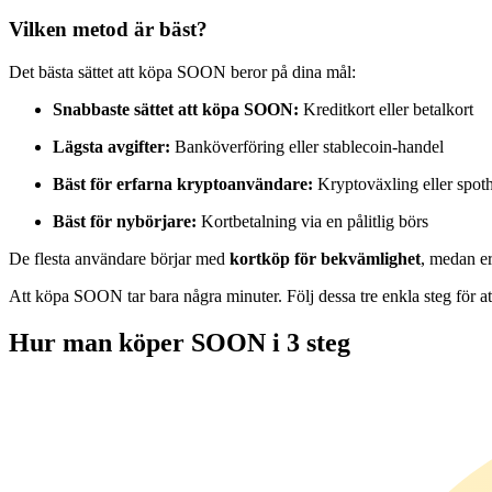
Futures med USDC som säkerhet
Vilken metod är bäst?
Det bästa sättet att köpa SOON beror på dina mål:
Snabbaste sättet att köpa SOON:
Kreditkort eller betalkort
Lägsta avgifter:
Banköverföring eller stablecoin-handel
Bäst för erfarna kryptoanvändare:
Kryptoväxling eller spot
Bäst för nybörjare:
Kortbetalning via en pålitlig börs
Kopiera Trading
De flesta användare börjar med
kortköp för bekvämlighet
, medan er
Gå med de bästa handlarna
Att köpa SOON tar bara några minuter. Följ dessa tre enkla steg för 
Hur man köper SOON i 3 steg