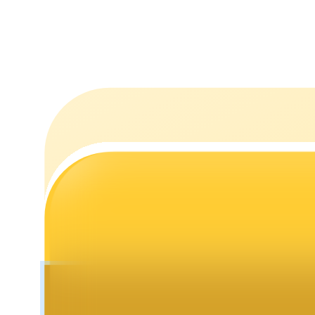
Utsättning
Hög avkastning och omedelbar tillgång
Launchpool
Flexibel insats för att tjäna populära tokens