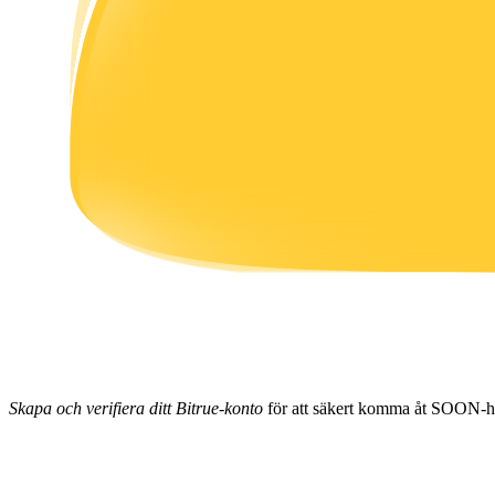
Tjäna
Power Piggy
Tjäna konkurrenskraftiga belöningar dagligen
Skapa och verifiera ditt Bitrue-konto
för att säkert komma åt SOON-h