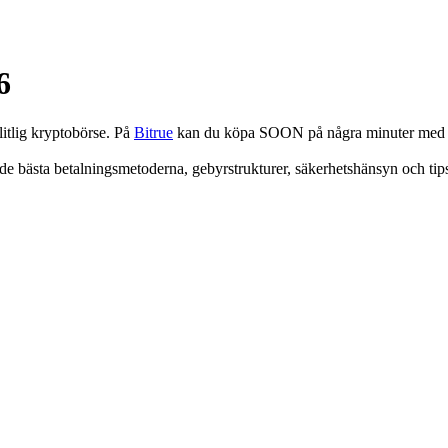
6
itlig kryptobörse. På
Bitrue
kan du köpa SOON på några minuter med ett
e bästa betalningsmetoderna, gebyrstrukturer, säkerhetshänsyn och tips 