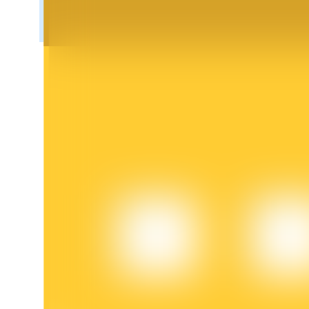
BTR-låsningar
Exklusiva investeringar för BTR-innehavare
Lån
Kryptostödd lånetjänst