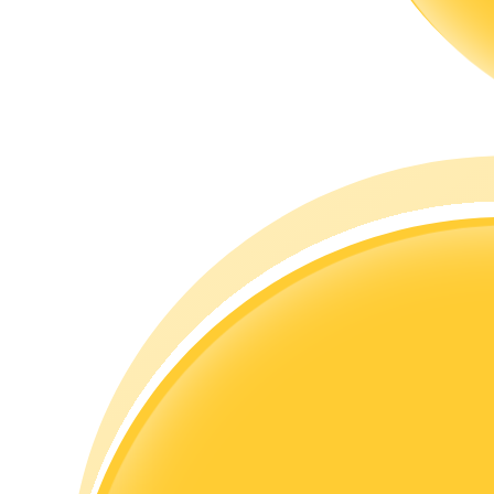
Guide
Futures startguide
Handelsstrategier
Lär dig hur du håller dig lönsam