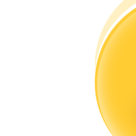
Bli en Copy Trader
Njut av vinstdelning och kopieringshandelsprovisioner
Information
Big data-analys inklusive handelsinformation, etc.