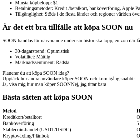
Minsta köpbelopp
:
$1
Betalningsmetoder
:
Kredit-/betalkort, banköverföring, Apple 
Tillgänglighet
:
Stöds i de flesta länder och regioner världen öve
Är det ett bra tillfälle att köpa SOON nu
COIN-M Futures
Futures för kryptovaluta
SOON handlas för närvarande under sin historiska topp, en zon där lå
30-dagarstrend
:
Optimistisk
Volatilitet
:
Måttlig
TradFi
Marknadssentiment
:
Rädsla
Derivat för aktier, valuta, ädelmetaller och råvaror
Planerar du att köpa SOON idag?
Upptäck hur andra användare köper SOON och kom igång snabbt:
Ja, visa mig hur man köper SOON
Nej, jag tittar bara
Bästa sätten att köpa SOON
Metod
H
Kreditkort/betalkort
O
Banköverföring
5
Stablecoin-handel (USDT/USDC)
O
Kryptoväxling/Plånbok
O
USDC Futures