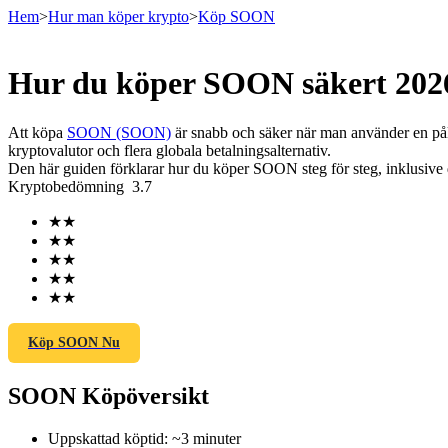
Hem
>
Hur man köper krypto
>
Köp SOON
Hur du köper SOON säkert 202
Terminer
Att köpa
SOON (SOON)
är snabb och säker när man använder en pål
kryptovalutor och flera globala betalningsalternativ.
Den här guiden förklarar hur du köper SOON steg för steg, inklusive d
Kryptobedömning
3.7
★
★
★
★
★
★
★
★
★
★
USDT Futures
Futures med USDT som säkerhet
Köp SOON Nu
SOON Köpöversikt
Uppskattad köptid
:
~3 minuter