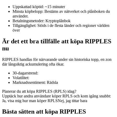
Uppskattad köptid
:
~15 minuter
Minsta köpbelopp
:
Bestäms av nätverket och plånboken du
använder.
Betalningsmetoder
:
Kryptoplånbok
COIN-M Futures
Tillgänglighet
:
Stöds i de flesta länder och regioner världen
över
Futures för kryptovaluta
Är det ett bra tillfälle att köpa RIPPLES
nu
TradFi
RIPPLES handlas för närvarande under sin historiska topp, en zon
Derivat för aktier, valuta, ädelmetaller och råvaror
där långsiktig ackumulering ofta ökar.
30-dagarstrend
:
Volatilitet
:
Marknadssentiment
:
Rädsla
Planerar du att köpa RIPPLES (RPLS) idag?
Upptäck hur andra användare köper RPLS och kom igång snabbt:
Ja, visa mig hur man köper RPLS
Nej, jag tittar bara
Bästa sätten att köpa RIPPLES
USDC Futures