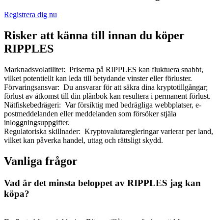
Registrera dig nu
Risker att känna till innan du köper
RIPPLES
Bitrue Partners
Marknadsvolatilitet
:
Priserna på RIPPLES kan fluktuera snabbt,
vilket potentiellt kan leda till betydande vinster eller förluster.
Förvaringsansvar
:
Du ansvarar för att säkra dina kryptotillgångar;
förlust av åtkomst till din plånbok kan resultera i permanent förlust.
Nätfiskebedrägeri
:
Var försiktig med bedrägliga webbplatser, e-
postmeddelanden eller meddelanden som försöker stjäla
inloggningsuppgifter.
Regulatoriska skillnader
:
Kryptovalutaregleringar varierar per land,
vilket kan påverka handel, uttag och rättsligt skydd.
Bitrue Affiliates
Vanliga frågor
Upp till 65% provision!
Vad är det minsta beloppet av RIPPLES jag kan
köpa?