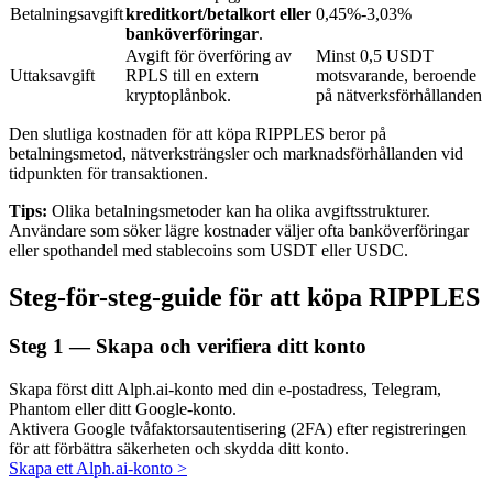
Betalningsavgift
kreditkort/betalkort eller
0,45%-3,03%
banköverföringar
.
Avgift för överföring av
Minst 0,5 USDT
BTR-låsningar
Uttaksavgift
RPLS till en extern
motsvarande, beroende
kryptoplånbok.
på nätverksförhållanden
Exklusiva investeringar för BTR-innehavare
Den slutliga kostnaden för att köpa RIPPLES beror på
betalningsmetod, nätverksträngsler och marknadsförhållanden vid
tidpunkten för transaktionen.
Tips:
Olika betalningsmetoder kan ha olika avgiftsstrukturer.
Användare som söker lägre kostnader väljer ofta banköverföringar
eller spothandel med stablecoins som USDT eller USDC.
Steg-för-steg-guide för att köpa RIPPLES
Lån
Steg
1 —
Skapa och verifiera ditt konto
Kryptostödd lånetjänst
Skapa först ditt Alph.ai-konto med din e-postadress, Telegram,
Phantom eller ditt Google-konto.
Aktivera Google tvåfaktorsautentisering (2FA) efter registreringen
för att förbättra säkerheten och skydda ditt konto.
Skapa ett Alph.ai-konto
>