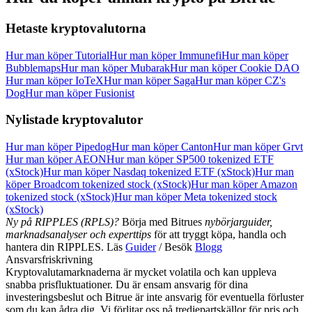
Logga in
Bli Medlem
Hetaste kryptovalutorna
Hur man köper Tutorial
Hur man köper Immunefi
Hur man köper
Bubblemaps
Hur man köper Mubarak
Hur man köper Cookie DAO
Hur man köper IoTeX
Hur man köper Saga
Hur man köper CZ's
Dog
Hur man köper Fusionist
Nylistade kryptovalutor
Hur man köper Pipedog
Hur man köper Canton
Hur man köper Grvt
Hur man köper AEON
Hur man köper SP500 tokenized ETF
(xStock)
Hur man köper Nasdaq tokenized ETF (xStock)
Hur man
köper Broadcom tokenized stock (xStock)
Hur man köper Amazon
tokenized stock (xStock)
Hur man köper Meta tokenized stock
(xStock)
Ny på RIPPLES (RPLS)?
Börja med Bitrues
nybörjarguider,
marknadsanalyser och experttips
för att tryggt köpa, handla och
hantera din RIPPLES. Läs
Guider
/ Besök
Blogg
Ansvarsfriskrivning
Kryptovalutamarknaderna är mycket volatila och kan uppleva
snabba prisfluktuationer. Du är ensam ansvarig för dina
investeringsbeslut och Bitrue är inte ansvarig för eventuella förluster
som du kan ådra dig. Vi förlitar oss på tredjepartskällor för pris och