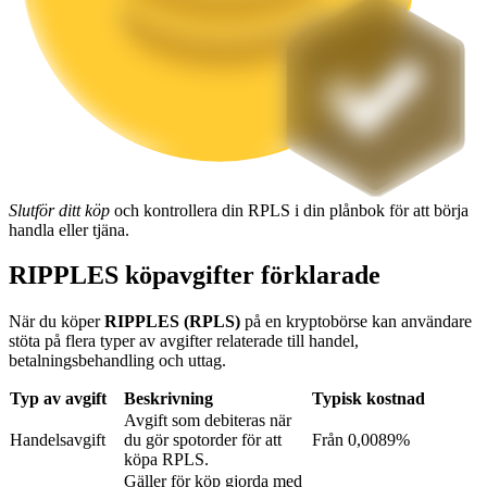
Utsättning
Hög avkastning och omedelbar tillgång
Slutför ditt köp
och kontrollera din RPLS i din plånbok för att börja
handla eller tjäna.
RIPPLES köpavgifter förklarade
Launchpool
När du köper
RIPPLES (RPLS)
på en kryptobörse kan användare
Flexibel insats för att tjäna populära tokens
stöta på flera typer av avgifter relaterade till handel,
betalningsbehandling och uttag.
Typ av avgift
Beskrivning
Typisk kostnad
Avgift som debiteras när
Handelsavgift
du gör spotorder för att
Från 0,0089%
köpa RPLS.
Gäller för köp gjorda med