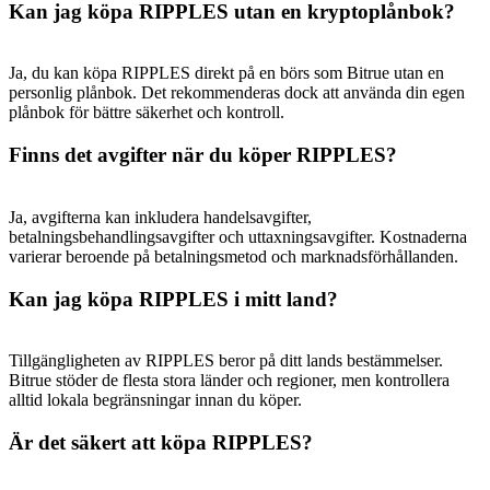
Deposit & Trade BTC to Share 25000 USDT prize pool!
Kan jag köpa RIPPLES utan en kryptoplånbok?
Ja, du kan köpa RIPPLES direkt på en börs som Bitrue utan en
personlig plånbok. Det rekommenderas dock att använda din egen
Deposit CASHCAT & Win
plånbok för bättre säkerhet och kontroll.
Share 500000 CASHCAT prize pool
Finns det avgifter när du köper RIPPLES?
Ja, avgifterna kan inkludera handelsavgifter,
Exclusive for BitMart Users
betalningsbehandlingsavgifter och uttaxningsavgifter. Kostnaderna
varierar beroende på betalningsmetod och marknadsförhållanden.
Register & Trade to Win 500,000 USDT
Kan jag köpa RIPPLES i mitt land?
Tillgängligheten av RIPPLES beror på ditt lands bestämmelser.
Precious Metals Trading Carnival
Bitrue stöder de flesta stora länder och regioner, men kontrollera
alltid lokala begränsningar innan du köper.
Trade Gold & Silver · 33,333 USDT Bonus
Är det säkert att köpa RIPPLES?