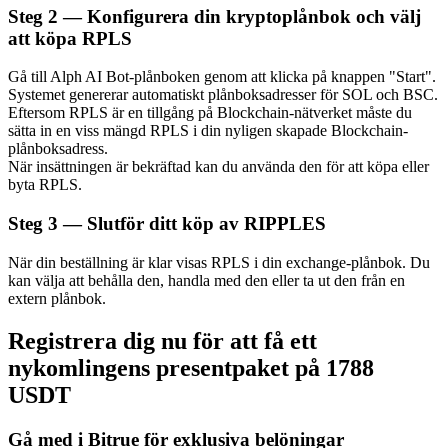
Steg
2 —
Konfigurera din kryptoplånbok och välj
att köpa RPLS
Gå till Alph AI Bot-plånboken genom att klicka på knappen "Start".
Auto Invest
Systemet genererar automatiskt plånboksadresser för SOL och BSC.
Eftersom RPLS är en tillgång på Blockchain-nätverket måste du
Ta långsiktig vinst och flexibla intressen
sätta in en viss mängd RPLS i din nyligen skapade Blockchain-
plånboksadress.
När insättningen är bekräftad kan du använda den för att köpa eller
byta RPLS.
Steg
3 —
Slutför ditt köp av RIPPLES
När din beställning är klar visas RPLS i din exchange-plånbok. Du
kan välja att behålla den, handla med den eller ta ut den från en
extern plånbok.
Lär dig Staking
Registrera dig nu för att få ett
nykomlingens presentpaket på 1788
Lär dig mer om att tjäna passiv inkomst
USDT
Bitrue
AI
Gå med i Bitrue för exklusiva belöningar