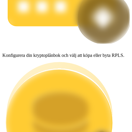
Tjäna
Konfigurera din kryptoplånbok och välj att köpa eller byta RPLS.
Power Piggy
Tjäna konkurrenskraftiga belöningar dagligen