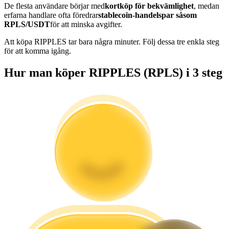
De flesta användare börjar med
kortköp för bekvämlighet
, medan
Bli en Copy Trader
erfarna handlare ofta föredrar
stablecoin-handelspar såsom
RPLS/USDT
för att minska avgifter.
Njut av vinstdelning och kopieringshandelsprovisioner
Att köpa RIPPLES tar bara några minuter. Följ dessa tre enkla steg
för att komma igång.
Hur man köper RIPPLES (RPLS) i 3 steg
Information
Big data-analys inklusive handelsinformation, etc.