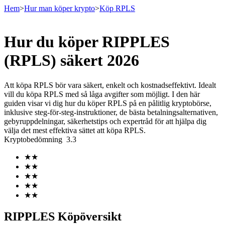
Hem
>
Hur man köper krypto
>
Köp RPLS
Hur du köper RIPPLES
Terminer
(RPLS) säkert 2026
Att köpa RPLS bör vara säkert, enkelt och kostnadseffektivt. Idealt
vill du köpa RPLS med så låga avgifter som möjligt. I den här
guiden visar vi dig hur du köper RPLS på en pålitlig kryptobörse,
inklusive steg-för-steg-instruktioner, de bästa betalningsalternativen,
gebyruppdelningar, säkerhetstips och expertråd för att hjälpa dig
välja det mest effektiva sättet att köpa RPLS.
Kryptobedömning
3.3
USDT Futures
★
★
★
★
Futures med USDT som säkerhet
★
★
★
★
★
★
RIPPLES Köpöversikt