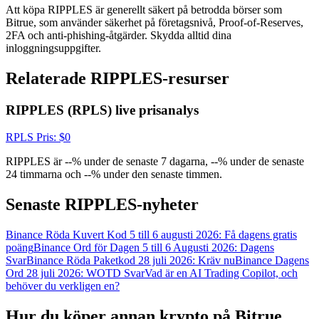
USDT New User Exclusive 10% APR
Att köpa RIPPLES är generellt säkert på betrodda börser som
Bitrue, som använder säkerhet på företagsnivå, Proof-of-Reserves,
USDT Flexible Staking | Daily Rewards
2FA och anti-phishing-åtgärder. Skydda alltid dina
inloggningsuppgifter.
Relaterade RIPPLES-resurser
BTC New User Exclusive: 6.5% APR
RIPPLES (RPLS) live prisanalys
BTC Flexible Staking | Daily Rewards
RPLS
Pris
: $
0
RIPPLES är --% under de senaste 7 dagarna, --% under de senaste
24 timmarna och --% under den senaste timmen.
Senaste RIPPLES-nyheter
Binance Röda Kuvert Kod 5 till 6 augusti 2026: Få dagens gratis
poäng
Binance Ord för Dagen 5 till 6 Augusti 2026: Dagens
Fler evenemang
Svar
Binance Röda Paketkod 28 juli 2026: Kräv nu
Binance Dagens
Ord 28 juli 2026: WOTD Svar
Vad är en AI Trading Copilot, och
Vinn priser och exklusiva belöningar
behöver du verkligen en?
Belöningscenter
Hur du köper annan krypto på Bitrue