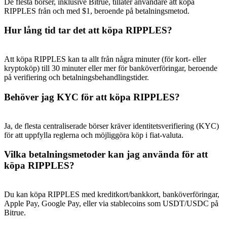
De flesta börser, inklusive Bitrue, tillåter användare att köpa
RIPPLES från och med $1, beroende på betalningsmetod.
Hur lång tid tar det att köpa RIPPLES?
Hänvisning
Att köpa RIPPLES kan ta allt från några minuter (för kort- eller
kryptoköp) till 30 minuter eller mer för banköverföringar, beroende
Bjud in en vän för att få kontantbelöningar
på verifiering och betalningsbehandlingstider.
BTC Welcome Rewards
Behöver jag KYC för att köpa RIPPLES?
Ja, de flesta centraliserade börser kräver identitetsverifiering (KYC)
för att uppfylla reglerna och möjliggöra köp i fiat-valuta.
Vilka betalningsmetoder kan jag använda för att
köpa RIPPLES?
Du kan köpa RIPPLES med kreditkort/bankkort, banköverföringar,
Apple Pay, Google Pay, eller via stablecoins som USDT/USDC på
Bitrue.
BTC Welcome Rewards