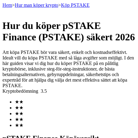
Hem
>
Hur man köper krypto
>
Köp PSTAKE
Hur du köper pSTAKE
Terminer
Finance (PSTAKE) säkert 2026
Att köpa PSTAKE bör vara säkert, enkelt och kostnadseffektivt.
Idealt vill du köpa PSTAKE med så låga avgifter som möjligt. I den
här guiden visar vi dig hur du köper PSTAKE på en pålitlig
kryptobörse, inklusive steg-för-steg-instruktioner, de bästa
betalningsalternativen, gebyruppdelningar, säkerhetstips och
expertråd för att hjälpa dig välja det mest effektiva sättet att köpa
PSTAKE.
Kryptobedömning
3.5
USDT Futures
★
★
Futures med USDT som säkerhet
★
★
★
★
★
★
★
★