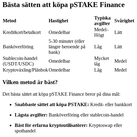
Bästa sätten att köpa pSTAKE Finance
Futures med USDC som säkerhet
Typiska
Metod
Hastighet
Svårighet
avgifter
Medel–
Kreditkort/betalkort
Omedelbar
Lätt
Högt
5-30 minuter (eller
Banköverföring
längre beroende på
Låg
Lätt
bank)
Stablecoin-handel
Mycket
Omedelbar
Medel
(USDT/USDC)
låg
Kopiera Trading
Kryptoväxling/Plånbok
Omedelbar
Låg
Medel
Gå med de bästa handlarna
Vilken metod är bäst?
Det bästa sättet att köpa pSTAKE Finance beror på dina mål:
Snabbaste sättet att köpa PSTAKE:
Kredit- eller bankkort
Lägsta avgifter:
Banköverföring eller stablecoin-handel
Bäst för erfarna kryptoutilisatörer:
Kryptoswap eller
spothandel