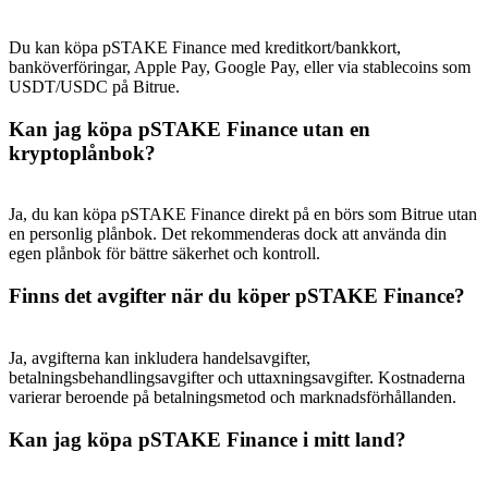
Deposit & Trade BTC to Share 25000 USDT prize pool!
Du kan köpa pSTAKE Finance med kreditkort/bankkort,
banköverföringar, Apple Pay, Google Pay, eller via stablecoins som
USDT/USDC på Bitrue.
Deposit CASHCAT & Win
Kan jag köpa pSTAKE Finance utan en
Share 500000 CASHCAT prize pool
kryptoplånbok?
Ja, du kan köpa pSTAKE Finance direkt på en börs som Bitrue utan
Exclusive for BitMart Users
en personlig plånbok. Det rekommenderas dock att använda din
egen plånbok för bättre säkerhet och kontroll.
Register & Trade to Win 500,000 USDT
Finns det avgifter när du köper pSTAKE Finance?
Ja, avgifterna kan inkludera handelsavgifter,
Precious Metals Trading Carnival
betalningsbehandlingsavgifter och uttaxningsavgifter. Kostnaderna
varierar beroende på betalningsmetod och marknadsförhållanden.
Trade Gold & Silver · 33,333 USDT Bonus
Kan jag köpa pSTAKE Finance i mitt land?