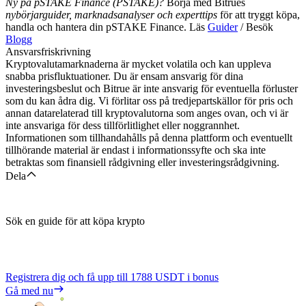
Ny på pSTAKE Finance (PSTAKE)?
Börja med Bitrues
nybörjarguider, marknadsanalyser och experttips
för att tryggt köpa,
handla och hantera din pSTAKE Finance. Läs
Guider
/ Besök
Blogg
Ansvarsfriskrivning
Kryptovalutamarknaderna är mycket volatila och kan uppleva
snabba prisfluktuationer. Du är ensam ansvarig för dina
investeringsbeslut och Bitrue är inte ansvarig för eventuella förluster
som du kan ådra dig. Vi förlitar oss på tredjepartskällor för pris och
annan datarelaterad till kryptovalutorna som anges ovan, och vi är
inte ansvariga för dess tillförlitlighet eller noggrannhet.
Informationen som tillhandahålls på denna plattform och eventuellt
tillhörande material är endast i informationssyfte och ska inte
betraktas som finansiell rådgivning eller investeringsrådgivning.
Dela
Sök en guide för att köpa krypto
Registrera dig och få upp till
1788 USDT
i bonus
Gå med nu