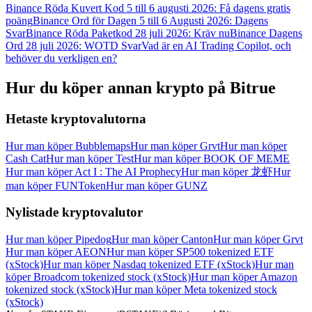
Binance Röda Kuvert Kod 5 till 6 augusti 2026: Få dagens gratis
Logga in
Bli Medlem
poäng
Binance Ord för Dagen 5 till 6 Augusti 2026: Dagens
Svar
Binance Röda Paketkod 28 juli 2026: Kräv nu
Binance Dagens
Ord 28 juli 2026: WOTD Svar
Vad är en AI Trading Copilot, och
behöver du verkligen en?
Hur du köper annan krypto på Bitrue
Hetaste kryptovalutorna
Hur man köper Bubblemaps
Hur man köper Grvt
Hur man köper
Cash Cat
Hur man köper Test
Hur man köper BOOK OF MEME
Hur man köper Act I : The AI Prophecy
Hur man köper 龙虾
Hur
man köper FUNToken
Hur man köper GUNZ
Nylistade kryptovalutor
Hur man köper Pipedog
Hur man köper Canton
Hur man köper Grvt
Hur man köper AEON
Hur man köper SP500 tokenized ETF
(xStock)
Hur man köper Nasdaq tokenized ETF (xStock)
Hur man
köper Broadcom tokenized stock (xStock)
Hur man köper Amazon
tokenized stock (xStock)
Hur man köper Meta tokenized stock
(xStock)