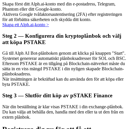
Skapa först ditt Alph.ai-konto med din e-postadress, Telegram,
Phantom eller ditt Google-konto.
Aktivera Google tvåfaktorsautentisering (2FA) efter registreringen
för att förbättra säkerheten och skydda ditt konto.
Skapa ett Alph.ai-konto
>
Auto Invest
Steg
2 —
Konfigurera din kryptoplånbok och välj
Ta långsiktig vinst och flexibla intressen
att köpa PSTAKE
Gå till Alph AI Bot-plånboken genom att klicka på knappen "Start".
Systemet genererar automatiskt plånboksadresser för SOL och BSC.
Eftersom PSTAKE är en tillgång på Blockchain-nätverket måste du
sätta in en viss mängd PSTAKE i din nyligen skapade Blockchain-
plånboksadress.
När insättningen är bekräftad kan du använda den för att köpa eller
byta PSTAKE.
Lär dig Staking
Steg
3 —
Slutför ditt köp av pSTAKE Finance
Lär dig mer om att tjäna passiv inkomst
När din beställning är klar visas PSTAKE i din exchange-plånbok.
Du kan välja att behålla den, handla med den eller ta ut den från en
Bitrue
AI
extern plånbok.