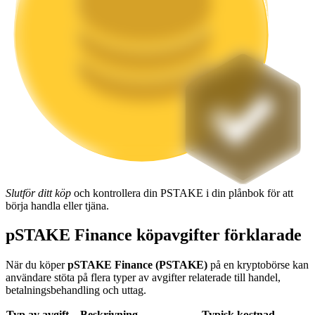
Utsättning
Hög avkastning och omedelbar tillgång
Launchpool
Slutför ditt köp
och kontrollera din PSTAKE i din plånbok för att
börja handla eller tjäna.
Flexibel insats för att tjäna populära tokens
pSTAKE Finance köpavgifter förklarade
När du köper
pSTAKE Finance (PSTAKE)
på en kryptobörse kan
användare stöta på flera typer av avgifter relaterade till handel,
betalningsbehandling och uttag.
Typ av avgift
Beskrivning
Typisk kostnad