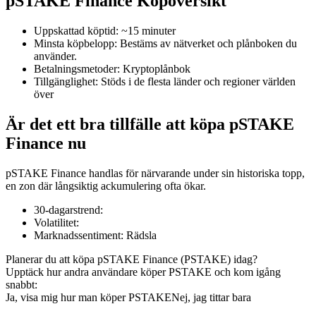
pSTAKE Finance Köpöversikt
Uppskattad köptid
:
~15 minuter
Minsta köpbelopp
:
Bestäms av nätverket och plånboken du
använder.
COIN-M Futures
Betalningsmetoder
:
Kryptoplånbok
Tillgänglighet
:
Stöds i de flesta länder och regioner världen
Futures för kryptovaluta
över
Är det ett bra tillfälle att köpa pSTAKE
TradFi
Finance nu
Derivat för aktier, valuta, ädelmetaller och råvaror
pSTAKE Finance handlas för närvarande under sin historiska topp,
en zon där långsiktig ackumulering ofta ökar.
30-dagarstrend
:
Volatilitet
:
Marknadssentiment
:
Rädsla
Planerar du att köpa pSTAKE Finance (PSTAKE) idag?
Upptäck hur andra användare köper PSTAKE och kom igång
snabbt:
Ja, visa mig hur man köper PSTAKE
Nej, jag tittar bara
USDC Futures