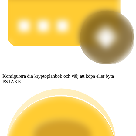
Tjäna
Power Piggy
Konfigurera din kryptoplånbok och välj att köpa eller byta
PSTAKE.
Tjäna konkurrenskraftiga belöningar dagligen