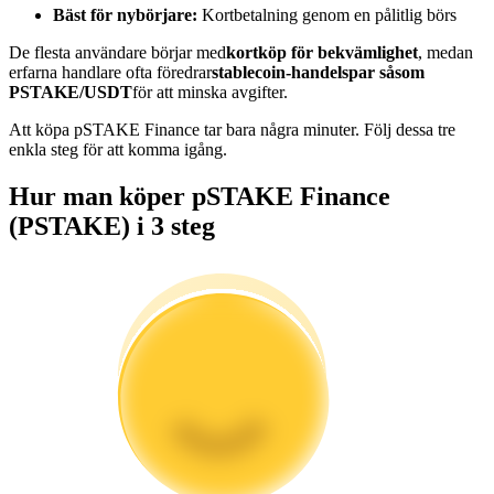
Bäst för nybörjare:
Kortbetalning genom en pålitlig börs
Bli en Copy Trader
De flesta användare börjar med
kortköp för bekvämlighet
, medan
Njut av vinstdelning och kopieringshandelsprovisioner
erfarna handlare ofta föredrar
stablecoin-handelspar såsom
PSTAKE/USDT
för att minska avgifter.
Att köpa pSTAKE Finance tar bara några minuter. Följ dessa tre
enkla steg för att komma igång.
Hur man köper pSTAKE Finance
(PSTAKE) i 3 steg
Information
Big data-analys inklusive handelsinformation, etc.