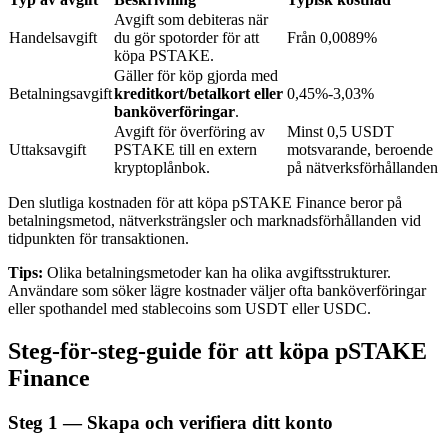
Avgift som debiteras när
Handelsavgift
du gör spotorder för att
Från 0,0089%
köpa PSTAKE.
BTR-låsningar
Gäller för köp gjorda med
Betalningsavgift
kreditkort/betalkort eller
0,45%-3,03%
Exklusiva investeringar för BTR-innehavare
banköverföringar
.
Avgift för överföring av
Minst 0,5 USDT
Uttaksavgift
PSTAKE till en extern
motsvarande, beroende
kryptoplånbok.
på nätverksförhållanden
Den slutliga kostnaden för att köpa pSTAKE Finance beror på
betalningsmetod, nätverksträngsler och marknadsförhållanden vid
tidpunkten för transaktionen.
Tips:
Olika betalningsmetoder kan ha olika avgiftsstrukturer.
Användare som söker lägre kostnader väljer ofta banköverföringar
Lån
eller spothandel med stablecoins som USDT eller USDC.
Kryptostödd lånetjänst
Steg-för-steg-guide för att köpa pSTAKE
Finance
Steg
1 —
Skapa och verifiera ditt konto