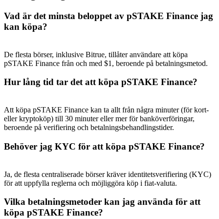
Vad är det minsta beloppet av pSTAKE Finance jag
kan köpa?
De flesta börser, inklusive Bitrue, tillåter användare att köpa
Hänvisning
pSTAKE Finance från och med $1, beroende på betalningsmetod.
Bjud in en vän för att få kontantbelöningar
Hur lång tid tar det att köpa pSTAKE Finance?
BTC Welcome Rewards
Att köpa pSTAKE Finance kan ta allt från några minuter (för kort-
eller kryptoköp) till 30 minuter eller mer för banköverföringar,
beroende på verifiering och betalningsbehandlingstider.
Behöver jag KYC för att köpa pSTAKE Finance?
Ja, de flesta centraliserade börser kräver identitetsverifiering (KYC)
för att uppfylla reglerna och möjliggöra köp i fiat-valuta.
Vilka betalningsmetoder kan jag använda för att
BTC Welcome Rewards
köpa pSTAKE Finance?