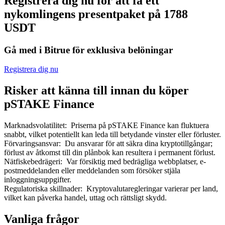
Registrera dig nu för att få ett
nykomlingens presentpaket på 1788
USDT
Gå med i Bitrue för exklusiva belöningar
Bitrue Partners
Registrera dig nu
Risker att känna till innan du köper
pSTAKE Finance
Marknadsvolatilitet
:
Priserna på pSTAKE Finance kan fluktuera
snabbt, vilket potentiellt kan leda till betydande vinster eller förluster.
Förvaringsansvar
:
Du ansvarar för att säkra dina kryptotillgångar;
förlust av åtkomst till din plånbok kan resultera i permanent förlust.
Nätfiskebedrägeri
:
Var försiktig med bedrägliga webbplatser, e-
Bitrue Affiliates
postmeddelanden eller meddelanden som försöker stjäla
Upp till 65% provision!
inloggningsuppgifter.
Regulatoriska skillnader
:
Kryptovalutaregleringar varierar per land,
vilket kan påverka handel, uttag och rättsligt skydd.
Vanliga frågor