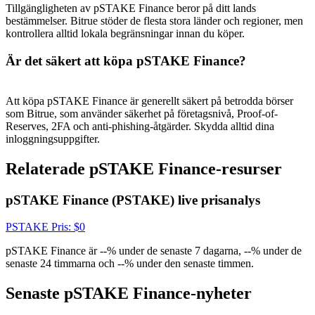
USDT New User Exclusive 10% APR
Tillgängligheten av pSTAKE Finance beror på ditt lands
bestämmelser. Bitrue stöder de flesta stora länder och regioner, men
USDT Flexible Staking | Daily Rewards
kontrollera alltid lokala begränsningar innan du köper.
Är det säkert att köpa pSTAKE Finance?
BTC New User Exclusive: 6.5% APR
Att köpa pSTAKE Finance är generellt säkert på betrodda börser
BTC Flexible Staking | Daily Rewards
som Bitrue, som använder säkerhet på företagsnivå, Proof-of-
Reserves, 2FA och anti-phishing-åtgärder. Skydda alltid dina
inloggningsuppgifter.
Relaterade pSTAKE Finance-resurser
pSTAKE Finance (PSTAKE) live prisanalys
PSTAKE
Pris
: $
0
pSTAKE Finance är --% under de senaste 7 dagarna, --% under de
Fler evenemang
senaste 24 timmarna och --% under den senaste timmen.
Vinn priser och exklusiva belöningar
Senaste pSTAKE Finance-nyheter
Belöningscenter