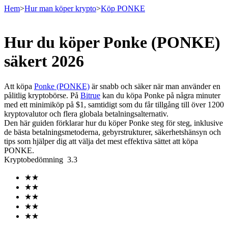
Hem
>
Hur man köper krypto
>
Köp PONKE
Hur du köper Ponke (PONKE)
Terminer
säkert 2026
Att köpa
Ponke (PONKE)
är snabb och säker när man använder en
pålitlig kryptobörse. På
Bitrue
kan du köpa Ponke på några minuter
med ett minimiköp på $1, samtidigt som du får tillgång till över 1200
kryptovalutor och flera globala betalningsalternativ.
Den här guiden förklarar hur du köper Ponke steg för steg, inklusive
de bästa betalningsmetoderna, gebyrstrukturer, säkerhetshänsyn och
tips som hjälper dig att välja det mest effektiva sättet att köpa
PONKE.
USDT Futures
Kryptobedömning
3.3
Futures med USDT som säkerhet
★
★
★
★
★
★
★
★
★
★