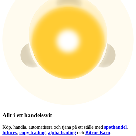
USDT New User Exclusive 10% APR
USDT Flexible Staking | Daily Rewards
BTC New User Exclusive: 6.5% APR
BTC Flexible Staking | Daily Rewards
Fler evenemang
Allt-i-ett handelssvit
Vinn priser och exklusiva belöningar
Köp, handla, automatisera och tjäna på ett ställe med
spothandel
,
Belöningscenter
futures
,
copy trading
,
alpha trading
och
Bitrue Earn
.