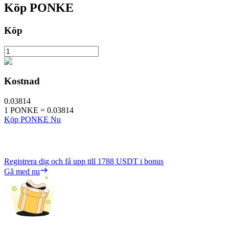
Köp
PONKE
Köp
Kostnad
0.03814
1
PONKE
=
0.03814
Köp PONKE Nu
Registrera dig och få upp till
1788 USDT
i bonus
Gå med nu