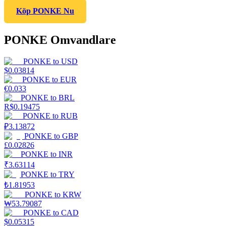
Köp PONKE Nu
PONKE Omvandlare
PONKE
to
USD
$
0.03814
PONKE
to
EUR
€
0.033
PONKE
to
BRL
R$
0.19475
PONKE
to
RUB
₽
3.13872
PONKE
to
GBP
£
0.02826
PONKE
to
INR
₹
3.63114
PONKE
to
TRY
₺
1.81953
PONKE
to
KRW
₩
53.79087
PONKE
to
CAD
$
0.05315