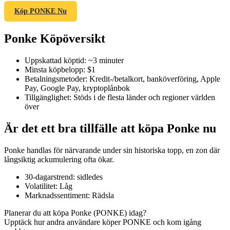
Köp PONKE Nu
Ponke Köpöversikt
COIN-M Futures
Uppskattad köptid
:
~3 minuter
Futures för kryptovaluta
Minsta köpbelopp
:
$1
Betalningsmetoder
:
Kredit-/betalkort, banköverföring, Apple
Pay, Google Pay, kryptoplånbok
Tillgänglighet
:
Stöds i de flesta länder och regioner världen
TradFi
över
Derivat för aktier, valuta, ädelmetaller och råvaror
Är det ett bra tillfälle att köpa Ponke nu
Ponke handlas för närvarande under sin historiska topp, en zon där
långsiktig ackumulering ofta ökar.
30-dagarstrend
:
sidledes
Volatilitet
:
Låg
Marknadssentiment
:
Rädsla
Planerar du att köpa Ponke (PONKE) idag?
Upptäck hur andra användare köper PONKE och kom igång
USDC Futures