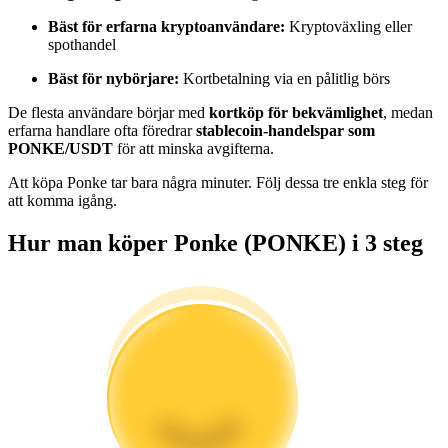
Bli en Copy Trader
Bäst för erfarna kryptoanvändare:
Kryptoväxling eller
spothandel
Njut av vinstdelning och kopieringshandelsprovisioner
Bäst för nybörjare:
Kortbetalning via en pålitlig börs
De flesta användare börjar med
kortköp för bekvämlighet
, medan
erfarna handlare ofta föredrar
stablecoin-handelspar som
PONKE/USDT
för att minska avgifterna.
Att köpa Ponke tar bara några minuter. Följ dessa tre enkla steg för
att komma igång.
Hur man köper Ponke (PONKE) i 3 steg
Information
Big data-analys inklusive handelsinformation, etc.