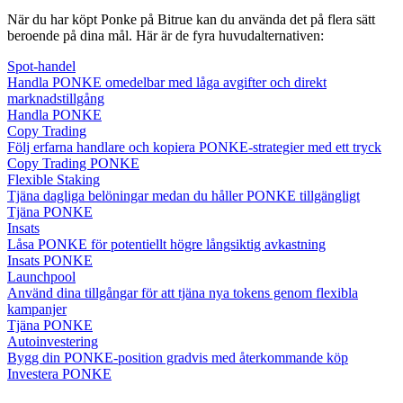
När du har köpt Ponke på Bitrue kan du använda det på flera sätt
beroende på dina mål. Här är de fyra huvudalternativen:
Spot-handel
Handla PONKE omedelbar med låga avgifter och direkt
marknadstillgång
Handla PONKE
Copy Trading
Följ erfarna handlare och kopiera PONKE-strategier med ett tryck
Copy Trading PONKE
Flexible Staking
Tjäna dagliga belöningar medan du håller PONKE tillgängligt
Tjäna PONKE
Insats
Låsa PONKE för potentiellt högre långsiktig avkastning
Insats PONKE
Launchpool
Använd dina tillgångar för att tjäna nya tokens genom flexibla
kampanjer
Tjäna PONKE
Autoinvestering
Bygg din PONKE-position gradvis med återkommande köp
Investera PONKE