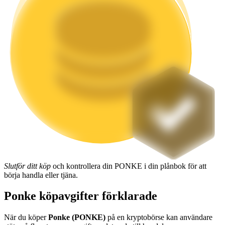
Utsättning
Hög avkastning och omedelbar tillgång
Launchpool
Flexibel insats för att tjäna populära tokens
Slutför ditt köp
och kontrollera din PONKE i din plånbok för att
börja handla eller tjäna.
Ponke köpavgifter förklarade
När du köper
Ponke (PONKE)
på en kryptobörse kan användare