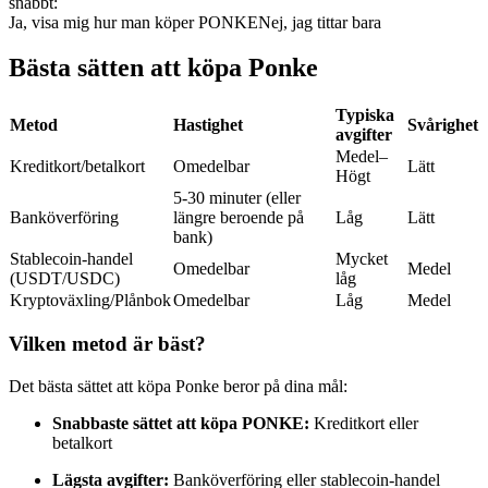
snabbt:
Ja, visa mig hur man köper PONKE
Nej, jag tittar bara
Futures med USDC som säkerhet
Bästa sätten att köpa Ponke
Typiska
Metod
Hastighet
Svårighet
avgifter
Medel–
Kreditkort/betalkort
Omedelbar
Lätt
Högt
5-30 minuter (eller
Banköverföring
längre beroende på
Låg
Lätt
bank)
Kopiera Trading
Stablecoin-handel
Mycket
Omedelbar
Medel
(USDT/USDC)
låg
Gå med de bästa handlarna
Kryptoväxling/Plånbok
Omedelbar
Låg
Medel
Vilken metod är bäst?
Det bästa sättet att köpa Ponke beror på dina mål:
Snabbaste sättet att köpa PONKE:
Kreditkort eller
betalkort
Lägsta avgifter:
Banköverföring eller stablecoin-handel