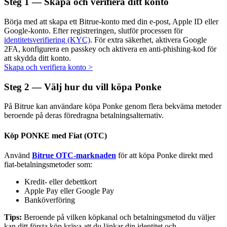
Steg
1 —
Skapa och verifiera ditt konto
Börja med att skapa ett Bitrue-konto med din e-post, Apple ID eller
Google-konto. Efter registreringen, slutför processen för
identitetsverifiering (KYC)
. För extra säkerhet, aktivera Google
Auto Invest
2FA, konfigurera en passkey och aktivera en anti-phishing-kod för
att skydda ditt konto.
Ta långsiktig vinst och flexibla intressen
Skapa och verifiera konto
>
Steg
2 —
Välj hur du vill köpa Ponke
På Bitrue kan användare köpa Ponke genom flera bekväma metoder
beroende på deras föredragna betalningsalternativ.
Köp PONKE med Fiat (OTC)
Använd
Bitrue OTC-marknaden
för att köpa Ponke direkt med
fiat-betalningsmetoder som:
Lär dig Staking
Kredit- eller debettkort
Lär dig mer om att tjäna passiv inkomst
Apple Pay eller Google Pay
Banköverföring
Bitrue
AI
Tips:
Beroende på vilken köpkanal och betalningsmetod du väljer
kan ditt första köp kräva att du länkar din identitet och