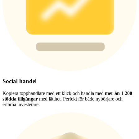
Deposit & Trade BTC to Share 25000 USDT prize pool!
Deposit CASHCAT & Win
Share 500000 CASHCAT prize pool
Exclusive for BitMart Users
Register & Trade to Win 500,000 USDT
Social handel
Kopiera topphandlare med ett klick och handla med
mer än 1 200
stödda tillgångar
med lätthet. Perfekt för både nybörjare och
Precious Metals Trading Carnival
erfarna investerare.
Trade Gold & Silver · 33,333 USDT Bonus