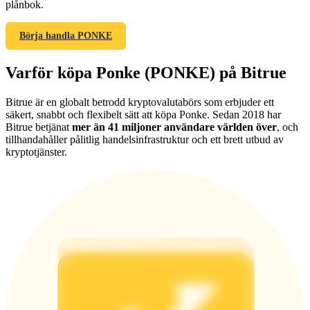
plånbok.
Börja handla PONKE
Varför köpa Ponke (PONKE) på Bitrue
Hänvisning
Bitrue är en globalt betrodd kryptovalutabörs som erbjuder ett
Bjud in en vän för att få kontantbelöningar
säkert, snabbt och flexibelt sätt att köpa Ponke. Sedan 2018 har
BTC Welcome Rewards
Bitrue betjänat
mer än 41 miljoner användare världen över
, och
tillhandahåller pålitlig handelsinfrastruktur och ett brett utbud av
kryptotjänster.
BTC Welcome Rewards