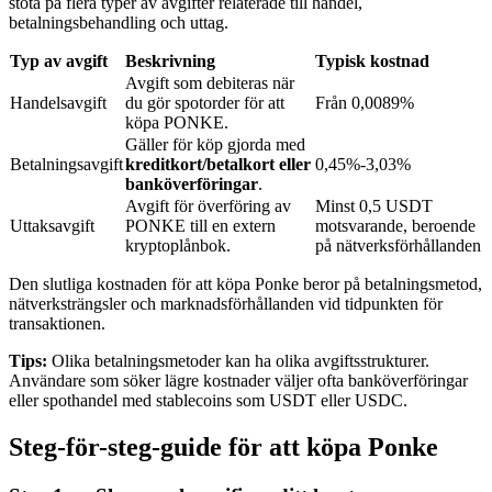
stöta på flera typer av avgifter relaterade till handel,
betalningsbehandling och uttag.
Typ av avgift
Beskrivning
Typisk kostnad
BTR-låsningar
Avgift som debiteras när
Handelsavgift
du gör spotorder för att
Från 0,0089%
Exklusiva investeringar för BTR-innehavare
köpa PONKE.
Gäller för köp gjorda med
Betalningsavgift
kreditkort/betalkort eller
0,45%-3,03%
banköverföringar
.
Avgift för överföring av
Minst 0,5 USDT
Uttaksavgift
PONKE till en extern
motsvarande, beroende
kryptoplånbok.
på nätverksförhållanden
Den slutliga kostnaden för att köpa Ponke beror på betalningsmetod,
nätverksträngsler och marknadsförhållanden vid tidpunkten för
transaktionen.
Lån
Tips:
Olika betalningsmetoder kan ha olika avgiftsstrukturer.
Kryptostödd lånetjänst
Användare som söker lägre kostnader väljer ofta banköverföringar
eller spothandel med stablecoins som USDT eller USDC.
Steg-för-steg-guide för att köpa Ponke