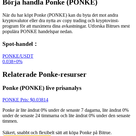
Börja handla Ponke (PONKE)
När du har köpt Ponke (PONKE) kan du byta det mot andra
kryptovalutor eller dra nytta av copy trading och kryptovinst-
program för att maximera dina avkastningar. Utforska Bitrues mest
populära PONKE handelspar nedan.
Spot-handel
：
PONKE/USDT
0.038
+
0
%
Relaterade Ponke-resurser
Ponke (PONKE) live prisanalys
PONKE
Pris
: $
0.03814
Ponke är lite ändrat 0% under de senaste 7 dagarna, lite ändrat 0%
under de senaste 24 timmarna och lite ändrat 0% under den senaste
timmen.
Säkert, snabbt och flexibelt sätt att köpa Ponke på Bitrue.