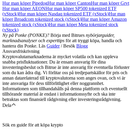
Hur man köper Pipedog
Hur man köper Canton
Hur man köper Grvt
Hur man köper AEON
Hur man köper SP500 tokenized ETF
(xStock)
Hur man köper Nasdaq tokenized ETF (xStock)
Hur man
köper Broadcom tokenized stock (xStock)
Hur man köper Amazon
tokenized stock (xStock)
Hur man köper Meta tokenized stock
(xStock)
Ny på Ponke (PONKE)?
Börja med Bitrues
nybörjarguider,
marknadsanalyser och experttips
för att tryggt köpa, handla och
hantera din Ponke. Läs
Guider
/ Besök
Blogg
Ansvarsfriskrivning
Kryptovalutamarknaderna är mycket volatila och kan uppleva
snabba prisfluktuationer. Du är ensam ansvarig för dina
investeringsbeslut och Bitrue är inte ansvarig för eventuella förluster
som du kan ådra dig. Vi förlitar oss på tredjepartskällor för pris och
annan datarelaterad till kryptovalutorna som anges ovan, och vi är
inte ansvariga för dess tillförlitlighet eller noggrannhet.
Informationen som tillhandahålls på denna plattform och eventuellt
tillhörande material är endast i informationssyfte och ska inte
betraktas som finansiell rådgivning eller investeringsrådgivning.
Dela
Sök en guide för att köpa krypto