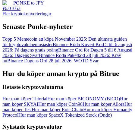
PONKE
to
JPY
¥
6.01053
Fler kryptokonverteringar
Senaste Ponke-nyheter
Topp 5 Memecoin att köpa November 2025: Den ultimata guiden
för kryptovalutaentusiaster
Binance Röda Kuvert Kod 5 till 6 augusti
2026: Få dagens gratis poäng
Binance Ord för Dagen 5 till 6 Augusti
2026: Dagens Svar
Binance Röda Paketkod 28 juli 2026: Kräv
nu
Binance Dagens Ord 28 juli 2026: WOTD Svar
Hur du köper annan krypto på Bitrue
Hetaste kryptovalutorna
Hur man köper Tutorial
Hur man köper BICONOMY (BICO)
Hur
man köper SKYAI
Hur man köper Coin98
Hur man köper Allora
Hur
man köper Test
Hur man köper Epic Chain
Hur man köper Humanity
Protocol
Hur man köper SpaceX Tokenized Stock (Ondo)
Nylistade kryptovalutor