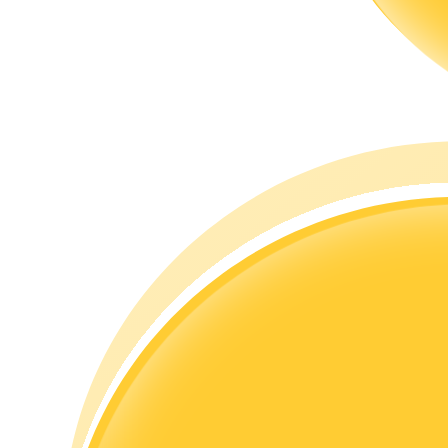
Guide
Futures startguide
Handelsstrategier
Lär dig hur du håller dig lönsam