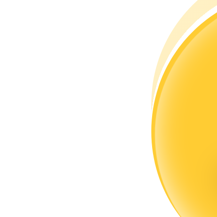
Bli en Copy Trader
Njut av vinstdelning och kopieringshandelsprovisioner
Information
Big data-analys inklusive handelsinformation, etc.