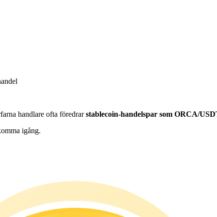
handel
farna handlare ofta föredrar
stablecoin-handelspar som ORCA/US
t komma igång.