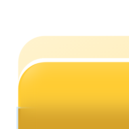
Utsättning
Hög avkastning och omedelbar tillgång
Launchpool
Flexibel insats för att tjäna populära tokens