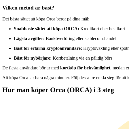
Futures med USDC som säkerhet
Vilken metod är bäst?
Det bästa sättet att köpa Orca beror på dina mål:
Snabbaste sättet att köpa ORCA:
Kreditkort eller betalkort
Lägsta avgifter:
Banköverföring eller stablecoin-handel
Bäst för erfarna kryptoanvändare:
Kryptoväxling eller spot
Bäst för nybörjare:
Kortbetalning via en pålitlig börs
Kopiera Trading
De flesta användare börjar med
kortköp för bekvämlighet
, medan er
Gå med de bästa handlarna
Att köpa Orca tar bara några minuter. Följ dessa tre enkla steg för at
Hur man köper Orca (ORCA) i 3 steg