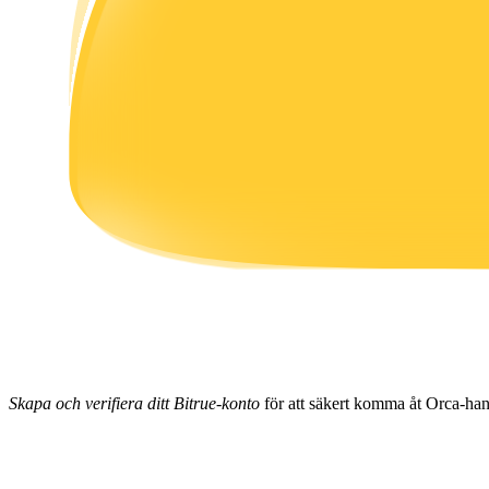
Tjäna
Power Piggy
Tjäna konkurrenskraftiga belöningar dagligen
Skapa och verifiera ditt Bitrue-konto
för att säkert komma åt Orca-han