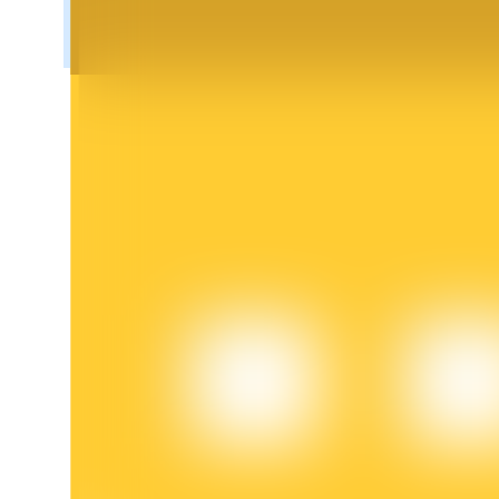
BTR-låsningar
Exklusiva investeringar för BTR-innehavare
Lån
Kryptostödd lånetjänst