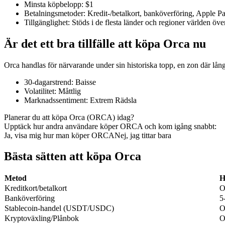
Minsta köpbelopp
:
$1
Betalningsmetoder
:
Kredit-/betalkort, banköverföring, Apple 
Tillgänglighet
:
Stöds i de flesta länder och regioner världen öve
Är det ett bra tillfälle att köpa Orca nu
COIN-M Futures
Futures för kryptovaluta
Orca handlas för närvarande under sin historiska topp, en zon där lån
30-dagarstrend
:
Baisse
Volatilitet
:
Måttlig
TradFi
Marknadssentiment
:
Extrem Rädsla
Derivat för aktier, valuta, ädelmetaller och råvaror
Planerar du att köpa Orca (ORCA) idag?
Upptäck hur andra användare köper ORCA och kom igång snabbt:
Ja, visa mig hur man köper ORCA
Nej, jag tittar bara
Bästa sätten att köpa Orca
Metod
H
Kreditkort/betalkort
O
Banköverföring
5
Stablecoin-handel (USDT/USDC)
O
Kryptoväxling/Plånbok
O
USDC Futures