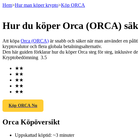
Hem
>
Hur man köper krypto
>
Köp ORCA
Hur du köper Orca (ORCA) säk
Terminer
Att köpa
Orca (ORCA)
är snabb och säker när man använder en pålit
kryptovalutor och flera globala betalningsalternativ.
Den här guiden förklarar hur du köper Orca steg för steg, inklusive de
Kryptobedömning
3.5
★
★
★
★
★
★
★
★
★
★
USDT Futures
Futures med USDT som säkerhet
Köp ORCA Nu
Orca Köpöversikt
Uppskattad köptid
:
~3 minuter