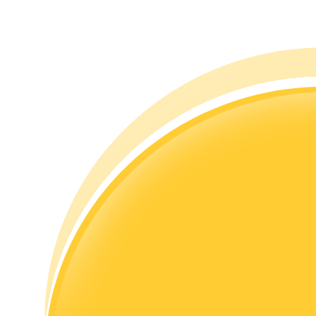
Guide
Futures startguide
Handelsstrategier
Lär dig hur du håller dig lönsam