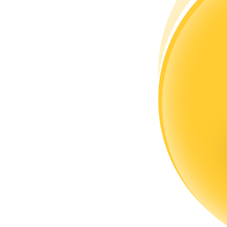
Bli en Copy Trader
Njut av vinstdelning och kopieringshandelsprovisioner
Information
Big data-analys inklusive handelsinformation, etc.