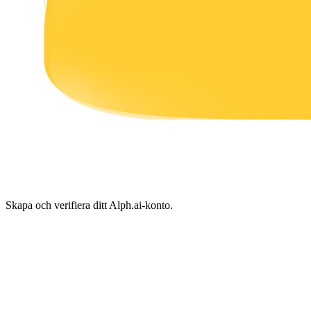
Tjäna
Power Piggy
Tjäna konkurrenskraftiga belöningar dagligen
Skapa och verifiera ditt Alph.ai-konto.