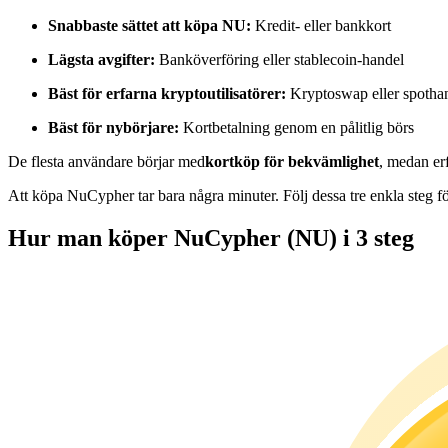
Futures med USDC som säkerhet
Snabbaste sättet att köpa NU:
Kredit- eller bankkort
Lägsta avgifter:
Banköverföring eller stablecoin-handel
Bäst för erfarna kryptoutilisatörer:
Kryptoswap eller spotha
Bäst för nybörjare:
Kortbetalning genom en pålitlig börs
De flesta användare börjar med
kortköp för bekvämlighet
, medan erf
Att köpa NuCypher tar bara några minuter. Följ dessa tre enkla steg f
Kopiera Trading
Hur man köper NuCypher (NU) i 3 steg
Gå med de bästa handlarna