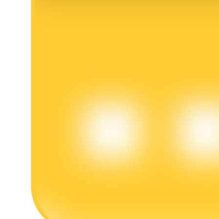
BTR-låsningar
Exklusiva investeringar för BTR-innehavare
Lån
Kryptostödd lånetjänst