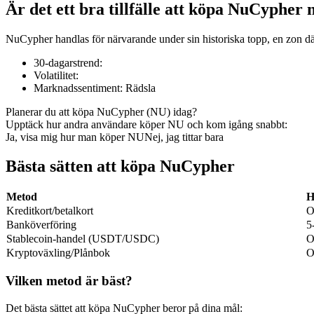
Är det ett bra tillfälle att köpa NuCypher 
NuCypher handlas för närvarande under sin historiska topp, en zon dä
30-dagarstrend
:
COIN-M Futures
Volatilitet
:
Marknadssentiment
:
Rädsla
Futures för kryptovaluta
Planerar du att köpa NuCypher (NU) idag?
Upptäck hur andra användare köper NU och kom igång snabbt:
Ja, visa mig hur man köper NU
Nej, jag tittar bara
TradFi
Derivat för aktier, valuta, ädelmetaller och råvaror
Bästa sätten att köpa NuCypher
Metod
H
Kreditkort/betalkort
O
Banköverföring
5
Stablecoin-handel (USDT/USDC)
O
Kryptoväxling/Plånbok
O
Vilken metod är bäst?
USDC Futures
Det bästa sättet att köpa NuCypher beror på dina mål: