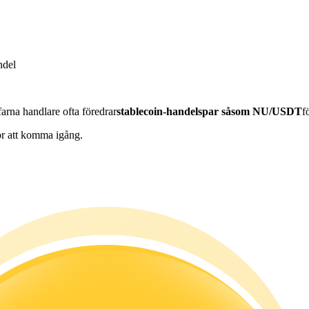
ndel
arna handlare ofta föredrar
stablecoin-handelspar såsom NU/USDT
f
ör att komma igång.