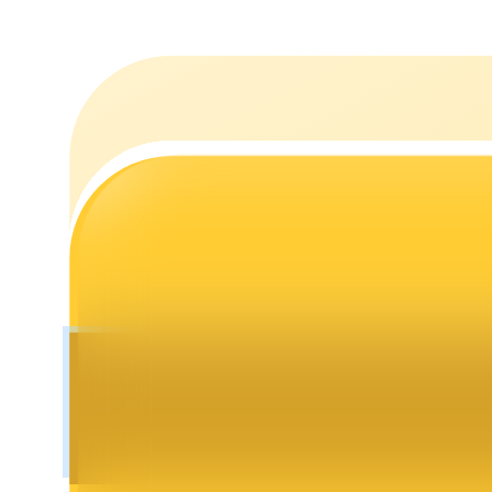
Utsättning
Hög avkastning och omedelbar tillgång
Launchpool
Flexibel insats för att tjäna populära tokens