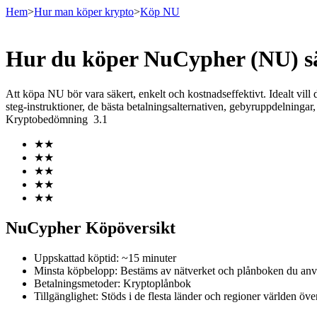
Hem
>
Hur man köper krypto
>
Köp NU
Hur du köper NuCypher (NU) s
Terminer
Att köpa NU bör vara säkert, enkelt och kostnadseffektivt. Idealt vill
steg-instruktioner, de bästa betalningsalternativen, gebyruppdelningar, 
Kryptobedömning
3.1
★
★
★
★
★
★
★
★
★
★
USDT Futures
NuCypher Köpöversikt
Futures med USDT som säkerhet
Uppskattad köptid
:
~15 minuter
Minsta köpbelopp
:
Bestäms av nätverket och plånboken du anv
Betalningsmetoder
:
Kryptoplånbok
Tillgänglighet
:
Stöds i de flesta länder och regioner världen öve