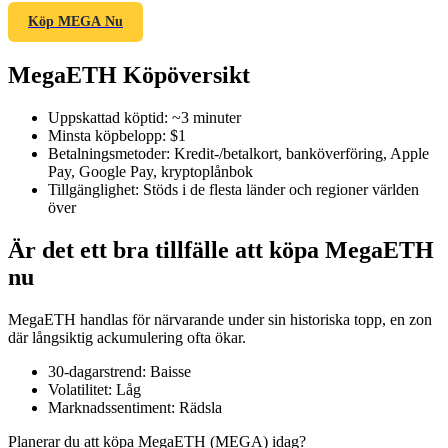
Köp MEGA Nu
MegaETH Köpöversikt
COIN-M Futures
Uppskattad köptid
:
~3 minuter
Futures för kryptovaluta
Minsta köpbelopp
:
$1
Betalningsmetoder
:
Kredit-/betalkort, banköverföring, Apple
Pay, Google Pay, kryptoplånbok
Tillgänglighet
:
Stöds i de flesta länder och regioner världen
TradFi
över
Derivat för aktier, valuta, ädelmetaller och råvaror
Är det ett bra tillfälle att köpa MegaETH
nu
MegaETH handlas för närvarande under sin historiska topp, en zon
där långsiktig ackumulering ofta ökar.
30-dagarstrend
:
Baisse
Volatilitet
:
Låg
Marknadssentiment
:
Rädsla
USDC Futures
Planerar du att köpa MegaETH (MEGA) idag?