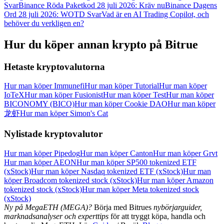
Svar
Binance Röda Paketkod 28 juli 2026: Kräv nu
Binance Dagens
Ord 28 juli 2026: WOTD Svar
Vad är en AI Trading Copilot, och
behöver du verkligen en?
Hur du köper annan krypto på Bitrue
Hetaste kryptovalutorna
Hur man köper Immunefi
Hur man köper Tutorial
Hur man köper
IoTeX
Hur man köper Fusionist
Hur man köper Test
Hur man köper
BICONOMY (BICO)
Hur man köper Cookie DAO
Hur man köper
龙虾
Hur man köper Simon's Cat
Nylistade kryptovalutor
Hur man köper Pipedog
Hur man köper Canton
Hur man köper Grvt
Hur man köper AEON
Hur man köper SP500 tokenized ETF
(xStock)
Hur man köper Nasdaq tokenized ETF (xStock)
Hur man
köper Broadcom tokenized stock (xStock)
Hur man köper Amazon
tokenized stock (xStock)
Hur man köper Meta tokenized stock
(xStock)
Ny på MegaETH (MEGA)?
Börja med Bitrues
nybörjarguider,
marknadsanalyser och experttips
för att tryggt köpa, handla och