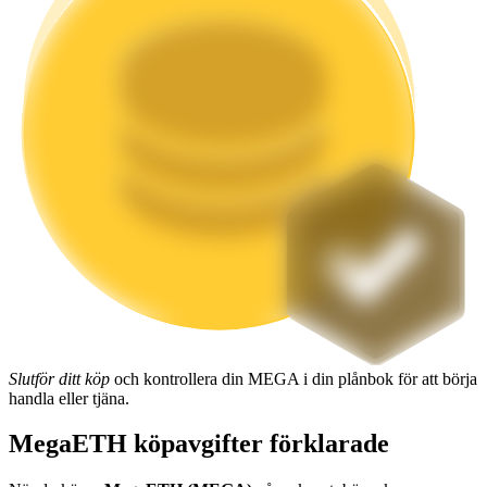
Utsättning
Hög avkastning och omedelbar tillgång
Launchpool
Flexibel insats för att tjäna populära tokens
Slutför ditt köp
och kontrollera din MEGA i din plånbok för att börja
handla eller tjäna.
MegaETH köpavgifter förklarade