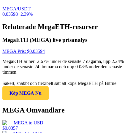
MEGA/USDT
0.03598
+
2.39
%
Relaterade MegaETH-resurser
MegaETH (MEGA) live prisanalys
MEGA
Pris
: $
0.03594
MegaETH är ner -2.67% under de senaste 7 dagarna, upp 2.24%
under de senaste 24 timmarna och upp 0.08% under den senaste
timmen.
Säkert, snabbt och flexibelt sätt att köpa MegaETH på Bitrue.
Köp MEGA Nu
MEGA Omvandlare
MEGA
to
USD
$
0.0357