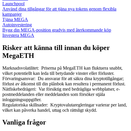
Launchpool
Använd dina tillgångar för att tjäna nya tokens genom flexibla
kampanjer
Tjäna MEGA
Autoinvestering
Bygg din MEGA-position gradvis med återkommande köp
Investera MEGA
Risker att känna till innan du köper
MegaETH
Marknadsvolatilitet
:
Priserna på MegaETH kan fluktuera snabbt,
vilket potentiellt kan leda till betydande vinster eller förluster.
Förvaringsansvar
:
Du ansvarar för att säkra dina kryptotillgångar;
förlust av åtkomst till din plånbok kan resultera i permanent förlust.
Nätfiskebedrägeri
:
Var försiktig med bedrägliga webbplatser, e-
postmeddelanden eller meddelanden som försöker stjäla
inloggningsuppgifter.
Regulatoriska skillnader
:
Kryptovalutaregleringar varierar per land,
vilket kan påverka handel, uttag och rättsligt skydd.
Vanliga frågor