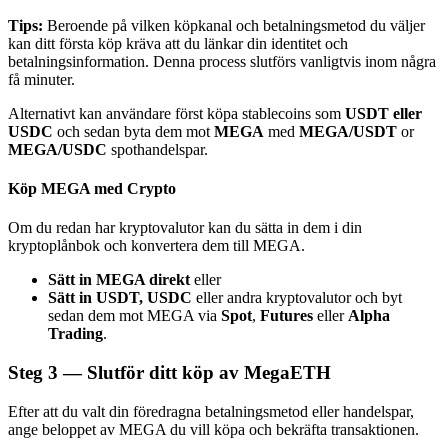
Tips:
Beroende på vilken köpkanal och betalningsmetod du väljer
kan ditt första köp kräva att du länkar din identitet och
betalningsinformation. Denna process slutförs vanligtvis inom några
få minuter.
Alternativt kan användare först köpa stablecoins som
USDT eller
Bitrue Partners
USDC
och sedan byta dem mot
MEGA
med
MEGA/USDT
or
MEGA/USDC
spothandelspar.
Köp MEGA med Crypto
Om du redan har kryptovalutor kan du sätta in dem i din
kryptoplånbok och konvertera dem till MEGA.
Sätt in MEGA direkt
eller
Sätt in USDT, USDC
eller andra kryptovalutor och byt
sedan dem mot MEGA via
Spot
,
Futures
eller
Alpha
Bitrue Affiliates
Trading
.
Upp till 65% provision!
Steg
3 —
Slutför ditt köp av MegaETH
Efter att du valt din föredragna betalningsmetod eller handelspar,
ange beloppet av MEGA du vill köpa och bekräfta transaktionen.