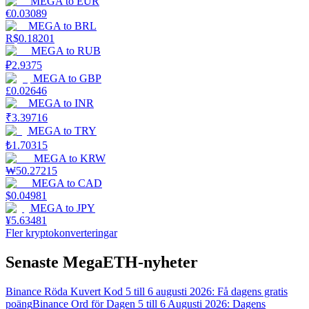
MEGA
to
EUR
€
0.03089
MEGA
to
BRL
R$
0.18201
MEGA
to
RUB
₽
2.9375
MEGA
to
GBP
£
0.02646
MEGA
to
INR
₹
3.39716
MEGA
to
TRY
₺
1.70315
MEGA
to
KRW
₩
50.27215
MEGA
to
CAD
$
0.04981
MEGA
to
JPY
¥
5.63481
Fler kryptokonverteringar
Senaste MegaETH-nyheter
Binance Röda Kuvert Kod 5 till 6 augusti 2026: Få dagens gratis
poäng
Binance Ord för Dagen 5 till 6 Augusti 2026: Dagens