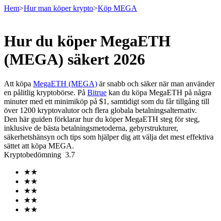
Hem
>
Hur man köper krypto
>
Köp MEGA
Hur du köper MegaETH
Terminer
(MEGA) säkert 2026
Att köpa
MegaETH (MEGA)
är snabb och säker när man använder
en pålitlig kryptobörse. På
Bitrue
kan du köpa MegaETH på några
minuter med ett minimiköp på $1, samtidigt som du får tillgång till
över 1200 kryptovalutor och flera globala betalningsalternativ.
Den här guiden förklarar hur du köper MegaETH steg för steg,
inklusive de bästa betalningsmetoderna, gebyrstrukturer,
säkerhetshänsyn och tips som hjälper dig att välja det mest effektiva
sättet att köpa MEGA.
USDT Futures
Kryptobedömning
3.7
Futures med USDT som säkerhet
★
★
★
★
★
★
★
★
★
★