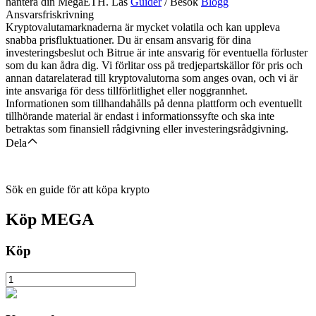
hantera din MegaETH. Läs
Guider
/ Besök
Blogg
Ansvarsfriskrivning
Kryptovalutamarknaderna är mycket volatila och kan uppleva
snabba prisfluktuationer. Du är ensam ansvarig för dina
investeringsbeslut och Bitrue är inte ansvarig för eventuella förluster
som du kan ådra dig. Vi förlitar oss på tredjepartskällor för pris och
annan datarelaterad till kryptovalutorna som anges ovan, och vi är
inte ansvariga för dess tillförlitlighet eller noggrannhet.
Informationen som tillhandahålls på denna plattform och eventuellt
tillhörande material är endast i informationssyfte och ska inte
betraktas som finansiell rådgivning eller investeringsrådgivning.
Dela
Sök en guide för att köpa krypto
Köp
MEGA
Köp