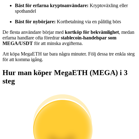
Bli en Copy Trader
Bäst för erfarna kryptoanvändare:
Kryptoväxling eller
spothandel
Njut av vinstdelning och kopieringshandelsprovisioner
Bäst för nybörjare:
Kortbetalning via en pålitlig börs
De flesta användare börjar med
kortköp för bekvämlighet
, medan
erfarna handlare ofta föredrar
stablecoin-handelspar som
MEGA/USDT
för att minska avgifterna.
Att köpa MegaETH tar bara några minuter. Följ dessa tre enkla steg
för att komma igång.
Hur man köper MegaETH (MEGA) i 3
Information
steg
Big data-analys inklusive handelsinformation, etc.