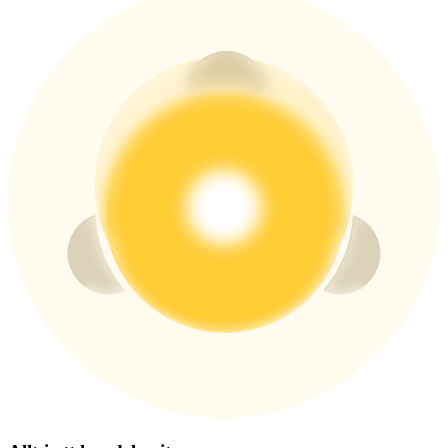
USDT New User Exclusive 10% APR
USDT Flexible Staking | Daily Rewards
BTC New User Exclusive: 6.5% APR
BTC Flexible Staking | Daily Rewards
Fler evenemang
Vinn priser och exklusiva belöningar
Belöningscenter