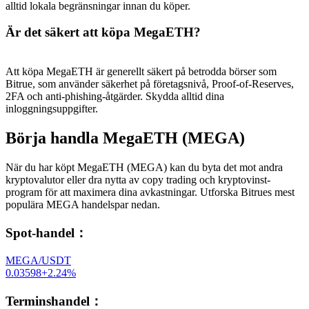
alltid lokala begränsningar innan du köper.
Är det säkert att köpa MegaETH?
Att köpa MegaETH är generellt säkert på betrodda börser som
Bitrue, som använder säkerhet på företagsnivå, Proof-of-Reserves,
2FA och anti-phishing-åtgärder. Skydda alltid dina
inloggningsuppgifter.
Börja handla MegaETH (MEGA)
När du har köpt MegaETH (MEGA) kan du byta det mot andra
kryptovalutor eller dra nytta av copy trading och kryptovinst-
program för att maximera dina avkastningar. Utforska Bitrues mest
populära MEGA handelspar nedan.
Spot-handel
：
MEGA/USDT
0.03598
+
2.24
%
Terminshandel
：