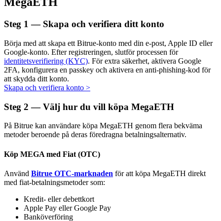
MegaETH
Steg
1 —
Skapa och verifiera ditt konto
Börja med att skapa ett Bitrue-konto med din e-post, Apple ID eller
Auto Invest
Google-konto. Efter registreringen, slutför processen för
identitetsverifiering (KYC)
. För extra säkerhet, aktivera Google
Ta långsiktig vinst och flexibla intressen
2FA, konfigurera en passkey och aktivera en anti-phishing-kod för
att skydda ditt konto.
Skapa och verifiera konto
>
Steg
2 —
Välj hur du vill köpa MegaETH
På Bitrue kan användare köpa MegaETH genom flera bekväma
metoder beroende på deras föredragna betalningsalternativ.
Köp MEGA med Fiat (OTC)
Lär dig Staking
Använd
Bitrue OTC-marknaden
för att köpa MegaETH direkt
Lär dig mer om att tjäna passiv inkomst
med fiat-betalningsmetoder som:
Bitrue
AI
Kredit- eller debettkort
Apple Pay eller Google Pay
Banköverföring