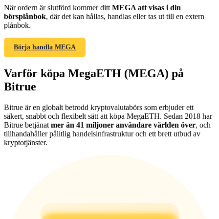
När ordern är slutförd kommer ditt
MEGA att visas i din
börsplånbok
, där det kan hållas, handlas eller tas ut till en extern
plånbok.
Börja handla MEGA
Hänvisning
Varför köpa MegaETH (MEGA) på
Bjud in en vän för att få kontantbelöningar
Bitrue
BTC Welcome Rewards
Bitrue är en globalt betrodd kryptovalutabörs som erbjuder ett
säkert, snabbt och flexibelt sätt att köpa MegaETH. Sedan 2018 har
Bitrue betjänat
mer än 41 miljoner användare världen över
, och
tillhandahåller pålitlig handelsinfrastruktur och ett brett utbud av
kryptotjänster.
BTC Welcome Rewards