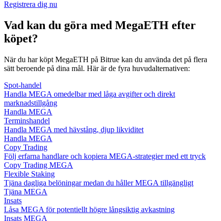
Registrera dig nu
Vad kan du göra med MegaETH efter
köpet?
När du har köpt MegaETH på Bitrue kan du använda det på flera
sätt beroende på dina mål. Här är de fyra huvudalternativen:
Spot-handel
Handla MEGA omedelbar med låga avgifter och direkt
marknadstillgång
Handla MEGA
Terminshandel
Handla MEGA med hävstång, djup likviditet
Handla MEGA
Copy Trading
Följ erfarna handlare och kopiera MEGA-strategier med ett tryck
Copy Trading MEGA
Flexible Staking
Tjäna dagliga belöningar medan du håller MEGA tillgängligt
Tjäna MEGA
Insats
Låsa MEGA för potentiellt högre långsiktig avkastning
Insats MEGA