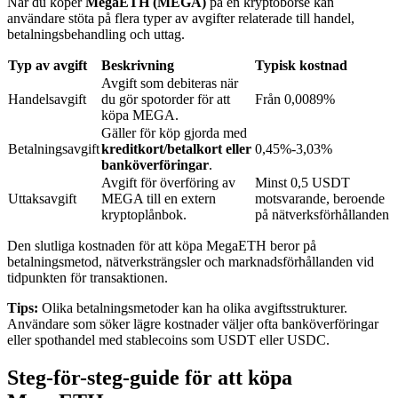
När du köper
MegaETH (MEGA)
på en kryptobörse kan
användare stöta på flera typer av avgifter relaterade till handel,
betalningsbehandling och uttag.
BTR-låsningar
Typ av avgift
Beskrivning
Typisk kostnad
Avgift som debiteras när
Exklusiva investeringar för BTR-innehavare
Handelsavgift
du gör spotorder för att
Från 0,0089%
köpa MEGA.
Gäller för köp gjorda med
Betalningsavgift
kreditkort/betalkort eller
0,45%-3,03%
banköverföringar
.
Avgift för överföring av
Minst 0,5 USDT
Uttaksavgift
MEGA till en extern
motsvarande, beroende
kryptoplånbok.
på nätverksförhållanden
Den slutliga kostnaden för att köpa MegaETH beror på
betalningsmetod, nätverksträngsler och marknadsförhållanden vid
Lån
tidpunkten för transaktionen.
Kryptostödd lånetjänst
Tips:
Olika betalningsmetoder kan ha olika avgiftsstrukturer.
Användare som söker lägre kostnader väljer ofta banköverföringar
eller spothandel med stablecoins som USDT eller USDC.
Steg-för-steg-guide för att köpa