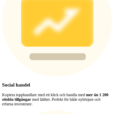
Deposit & Trade BTC to Share 25000 USDT prize pool!
Deposit CASHCAT & Win
Share 500000 CASHCAT prize pool
Exclusive for BitMart Users
Register & Trade to Win 500,000 USDT
Social handel
Precious Metals Trading Carnival
Trade Gold & Silver · 33,333 USDT Bonus
Kopiera topphandlare med ett klick och handla med
mer än 1 200
stödda tillgångar
med lätthet. Perfekt för både nybörjare och
erfarna investerare.