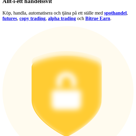
Allt-i-ett handelssvit
Logga in
Bli Medlem
Köp, handla, automatisera och tjäna på ett ställe med
spothandel
,
futures
,
copy trading
,
alpha trading
och
Bitrue Earn
.