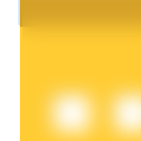
BTR-låsningar
Exklusiva investeringar för BTR-innehavare
Lån
Kryptostödd lånetjänst