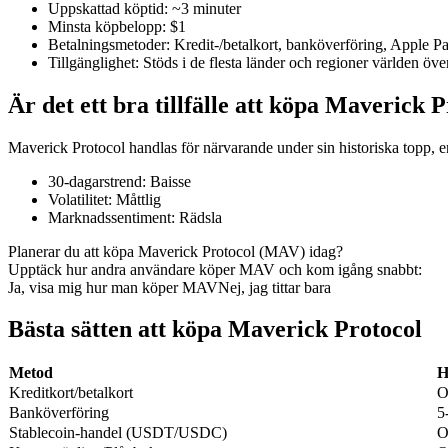
Uppskattad köptid
:
~3 minuter
Minsta köpbelopp
:
$1
Betalningsmetoder
:
Kredit-/betalkort, banköverföring, Apple 
Tillgänglighet
:
Stöds i de flesta länder och regioner världen öve
COIN-M Futures
Är det ett bra tillfälle att köpa Maverick 
Futures för kryptovaluta
Maverick Protocol handlas för närvarande under sin historiska topp, e
30-dagarstrend
:
Baisse
TradFi
Volatilitet
:
Måttlig
Marknadssentiment
:
Rädsla
Derivat för aktier, valuta, ädelmetaller och råvaror
Planerar du att köpa Maverick Protocol (MAV) idag?
Upptäck hur andra användare köper MAV och kom igång snabbt:
Ja, visa mig hur man köper MAV
Nej, jag tittar bara
Bästa sätten att köpa Maverick Protocol
Metod
H
Kreditkort/betalkort
O
Banköverföring
5
Stablecoin-handel (USDT/USDC)
O
USDC Futures