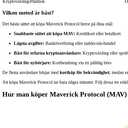
Kryptoväxling/Plånbok
O
Futures med USDC som säkerhet
Vilken metod är bäst?
Det bästa sättet att köpa Maverick Protocol beror på dina mål:
Snabbaste sättet att köpa MAV:
Kreditkort eller betalkort
Lägsta avgifter:
Banköverföring eller stablecoin-handel
Bäst för erfarna kryptoanvändare:
Kryptoväxling eller spot
Bäst för nybörjare:
Kortbetalning via en pålitlig börs
Kopiera Trading
De flesta användare börjar med
kortköp för bekvämlighet
, medan er
Gå med de bästa handlarna
Att köpa Maverick Protocol tar bara några minuter. Följ dessa tre enk
Hur man köper Maverick Protocol (MAV) i