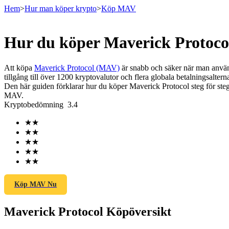
Hem
>
Hur man köper krypto
>
Köp MAV
Hur du köper Maverick Protoco
Terminer
Att köpa
Maverick Protocol (MAV)
är snabb och säker när man använ
tillgång till över 1200 kryptovalutor och flera globala betalningsalterna
Den här guiden förklarar hur du köper Maverick Protocol steg för steg,
MAV.
Kryptobedömning
3.4
★
★
★
★
★
★
★
★
USDT Futures
★
★
Futures med USDT som säkerhet
Köp MAV Nu
Maverick Protocol Köpöversikt