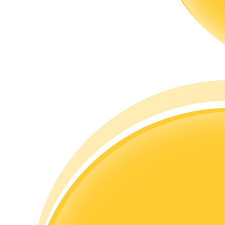
Guide
Futures startguide
Handelsstrategier
Lär dig hur du håller dig lönsam