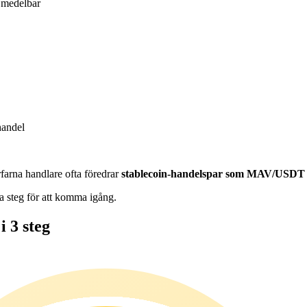
medelbar
handel
farna handlare ofta föredrar
stablecoin-handelspar som MAV/USDT
la steg för att komma igång.
 3 steg