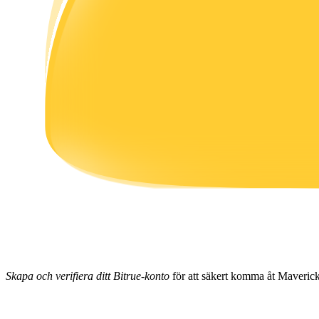
Tjäna
Power Piggy
Tjäna konkurrenskraftiga belöningar dagligen
Skapa och verifiera ditt Bitrue-konto
för att säkert komma åt Maverick