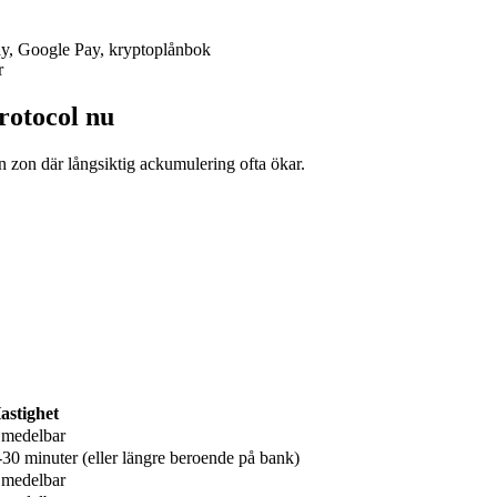
Pay, Google Pay, kryptoplånbok
r
Protocol nu
n zon där långsiktig ackumulering ofta ökar.
astighet
medelbar
-30 minuter (eller längre beroende på bank)
medelbar