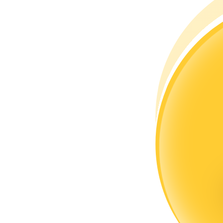
Bli en Copy Trader
Njut av vinstdelning och kopieringshandelsprovisioner
Information
Big data-analys inklusive handelsinformation, etc.