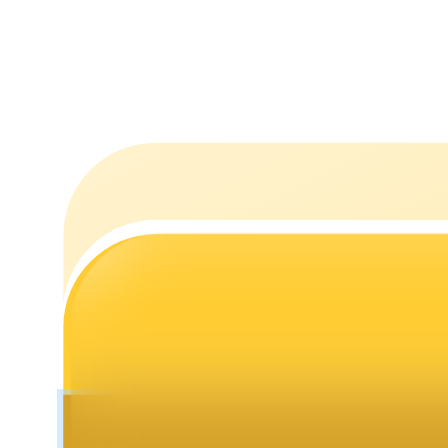
Utsättning
Hög avkastning och omedelbar tillgång
Launchpool
Flexibel insats för att tjäna populära tokens