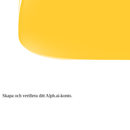
Tjäna
Power Piggy
Tjäna konkurrenskraftiga belöningar dagligen
Skapa och verifiera ditt Alph.ai-konto.