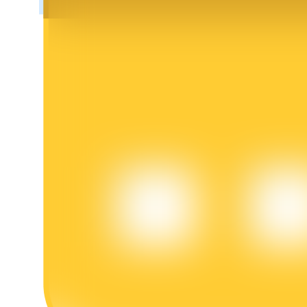
BTR-låsningar
Exklusiva investeringar för BTR-innehavare
Lån
Kryptostödd lånetjänst