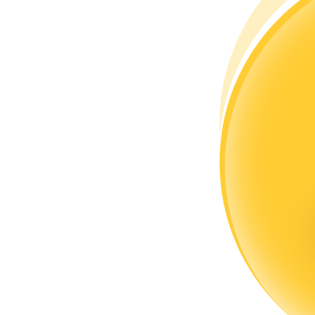
Bli en Copy Trader
Njut av vinstdelning och kopieringshandelsprovisioner
Information
Big data-analys inklusive handelsinformation, etc.