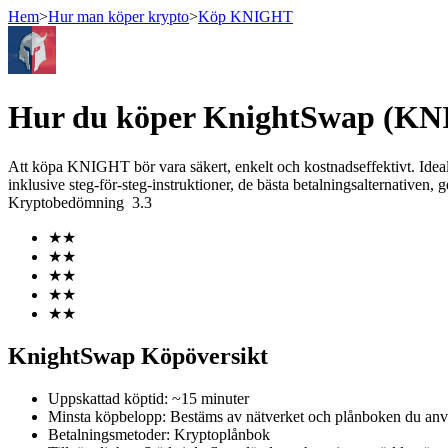
Hem
>
Hur man köper krypto
>
Köp KNIGHT
Terminer
Hur du köper KnightSwap (KN
Att köpa KNIGHT bör vara säkert, enkelt och kostnadseffektivt. Idea
inklusive steg-för-steg-instruktioner, de bästa betalningsalternativen,
Kryptobedömning
3.3
★
★
★
★
★
★
★
★
USDT Futures
★
★
Futures med USDT som säkerhet
KnightSwap Köpöversikt
Uppskattad köptid
:
~15 minuter
Minsta köpbelopp
:
Bestäms av nätverket och plånboken du anv
Betalningsmetoder
:
Kryptoplånbok