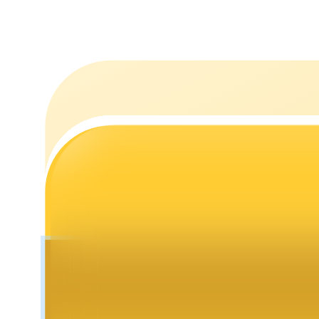
Utsättning
Hög avkastning och omedelbar tillgång
Launchpool
Flexibel insats för att tjäna populära tokens