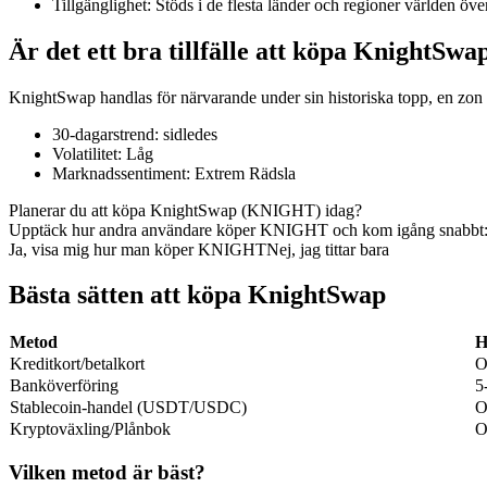
Tillgänglighet
:
Stöds i de flesta länder och regioner världen öve
Är det ett bra tillfälle att köpa KnightSwa
KnightSwap handlas för närvarande under sin historiska topp, en zon 
COIN-M Futures
30-dagarstrend
:
sidledes
Futures för kryptovaluta
Volatilitet
:
Låg
Marknadssentiment
:
Extrem Rädsla
Planerar du att köpa KnightSwap (KNIGHT) idag?
TradFi
Upptäck hur andra användare köper KNIGHT och kom igång snabbt
Ja, visa mig hur man köper KNIGHT
Nej, jag tittar bara
Derivat för aktier, valuta, ädelmetaller och råvaror
Bästa sätten att köpa KnightSwap
Metod
H
Kreditkort/betalkort
O
Banköverföring
5
Stablecoin-handel (USDT/USDC)
O
Kryptoväxling/Plånbok
O
Vilken metod är bäst?
USDC Futures