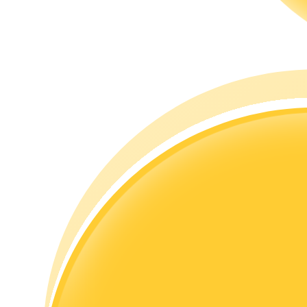
Guide
Futures startguide
Handelsstrategier
Lär dig hur du håller dig lönsam