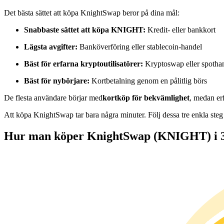
Futures med USDC som säkerhet
Det bästa sättet att köpa KnightSwap beror på dina mål:
Snabbaste sättet att köpa KNIGHT:
Kredit- eller bankkort
Lägsta avgifter:
Banköverföring eller stablecoin-handel
Bäst för erfarna kryptoutilisatörer:
Kryptoswap eller spotha
Bäst för nybörjare:
Kortbetalning genom en pålitlig börs
De flesta användare börjar med
kortköp för bekvämlighet
, medan erf
Kopiera Trading
Att köpa KnightSwap tar bara några minuter. Följ dessa tre enkla steg
Gå med de bästa handlarna
Hur man köper KnightSwap (KNIGHT) i 3