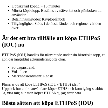
Uppskattad köptid
:
~15 minuter
Minsta köpbelopp
:
Bestäms av nätverket och plånboken du
använder.
Betalningsmetoder
:
Kryptoplånbok
COIN-M Futures
Tillgänglighet
:
Stöds i de flesta länder och regioner världen
över
Futures för kryptovaluta
Är det ett bra tillfälle att köpa ETHPoS
(IOU) nu
TradFi
ETHPoS (IOU) handlas för närvarande under sin historiska topp, en
Derivat för aktier, valuta, ädelmetaller och råvaror
zon där långsiktig ackumulering ofta ökar.
30-dagarstrend
:
Volatilitet
:
Marknadssentiment
:
Rädsla
Planerar du att köpa ETHPoS (IOU) (ETHS) idag?
Upptäck hur andra användare köper ETHS och kom igång snabbt:
Ja, visa mig hur man köper ETHS
Nej, jag tittar bara
Bästa sätten att köpa ETHPoS (IOU)
USDC Futures