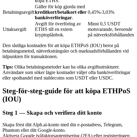
köpa ETHS.
Gäller för köp gjorda med
Betalningsavgift
kreditkort/betalkort eller
0,45%-3,03%
banköverföringar
.
BTR-låsningar
Avgift för överföring av
Minst 0,5 USDT
Uttaksavgift
ETHS till en extern
motsvarande, beroende
Exklusiva investeringar för BTR-innehavare
kryptoplånbok.
på nätverksförhållanden
Den slutliga kostnaden för att köpa ETHPoS (IOU) beror på
betalningsmetod, nätverksträngsler och marknadsförhållanden vid
tidpunkten för transaktionen.
Tips:
Olika betalningsmetoder kan ha olika avgiftsstrukturer.
Användare som söker lägre kostnader väljer ofta banköverföringar
eller spothandel med stablecoins som USDT eller USDC.
Steg-för-steg-guide för att köpa ETHPoS
Lån
(IOU)
Kryptostödd lånetjänst
Steg
1 —
Skapa och verifiera ditt konto
Skapa först ditt Alph.ai-konto med din e-postadress, Telegram,
Phantom eller ditt Google-konto.
Aktivera Google tvåfaktorsautentisering (2FA) efter registreringen