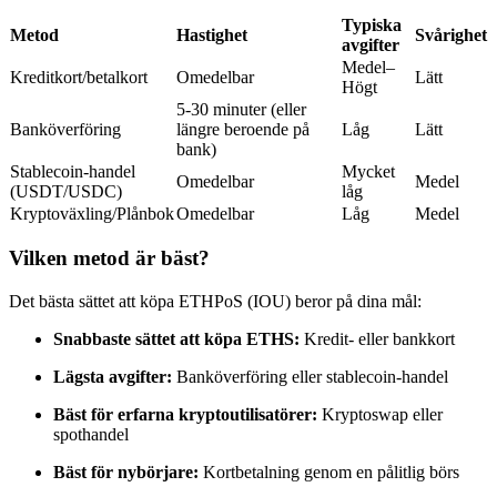
Futures med USDC som säkerhet
Typiska
Metod
Hastighet
Svårighet
avgifter
Medel–
Kreditkort/betalkort
Omedelbar
Lätt
Högt
5-30 minuter (eller
Banköverföring
längre beroende på
Låg
Lätt
bank)
Stablecoin-handel
Mycket
Omedelbar
Medel
(USDT/USDC)
låg
Kryptoväxling/Plånbok
Omedelbar
Låg
Medel
Kopiera Trading
Vilken metod är bäst?
Gå med de bästa handlarna
Det bästa sättet att köpa ETHPoS (IOU) beror på dina mål:
Snabbaste sättet att köpa ETHS:
Kredit- eller bankkort
Lägsta avgifter:
Banköverföring eller stablecoin-handel
Bäst för erfarna kryptoutilisatörer:
Kryptoswap eller
spothandel
Bäst för nybörjare:
Kortbetalning genom en pålitlig börs