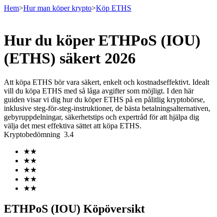
Hem
>
Hur man köper krypto
>
Köp ETHS
Hur du köper ETHPoS (IOU)
Terminer
(ETHS) säkert 2026
Att köpa ETHS bör vara säkert, enkelt och kostnadseffektivt. Idealt
vill du köpa ETHS med så låga avgifter som möjligt. I den här
guiden visar vi dig hur du köper ETHS på en pålitlig kryptobörse,
inklusive steg-för-steg-instruktioner, de bästa betalningsalternativen,
gebyruppdelningar, säkerhetstips och expertråd för att hjälpa dig
välja det mest effektiva sättet att köpa ETHS.
Kryptobedömning
3.4
USDT Futures
★
★
★
★
Futures med USDT som säkerhet
★
★
★
★
★
★
ETHPoS (IOU) Köpöversikt