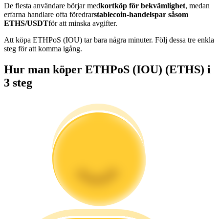
De flesta användare börjar med
kortköp för bekvämlighet
, medan
Bli en Copy Trader
erfarna handlare ofta föredrar
stablecoin-handelspar såsom
ETHS/USDT
för att minska avgifter.
Njut av vinstdelning och kopieringshandelsprovisioner
Att köpa ETHPoS (IOU) tar bara några minuter. Följ dessa tre enkla
steg för att komma igång.
Hur man köper ETHPoS (IOU) (ETHS) i
3 steg
Information
Big data-analys inklusive handelsinformation, etc.