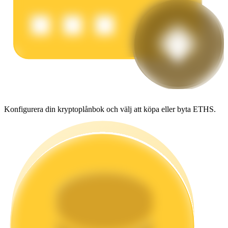
Tjäna
Konfigurera din kryptoplånbok och välj att köpa eller byta ETHS.
Power Piggy
Tjäna konkurrenskraftiga belöningar dagligen