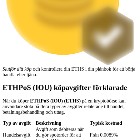
Utsättning
Hög avkastning och omedelbar tillgång
Slutför ditt köp
och kontrollera din ETHS i din plånbok för att börja
handla eller tjäna.
Launchpool
ETHPoS (IOU) köpavgifter förklarade
Flexibel insats för att tjäna populära tokens
När du köper
ETHPoS (IOU) (ETHS)
på en kryptobörse kan
användare stöta på flera typer av avgifter relaterade till handel,
betalningsbehandling och uttag.
Typ av avgift
Beskrivning
Typisk kostnad
Avgift som debiteras när
Handelsavgift
du gör spotorder för att
Från 0,0089%