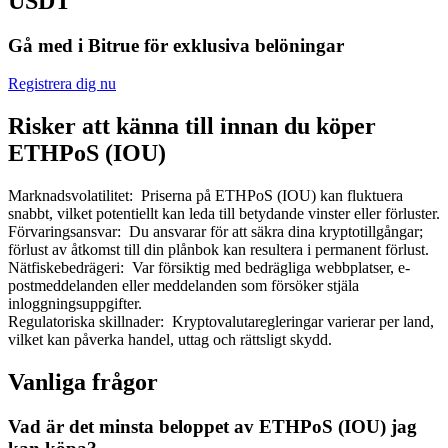
USDT
Gå med i Bitrue för exklusiva belöningar
Registrera dig nu
Bitrue Partners
Risker att känna till innan du köper
ETHPoS (IOU)
Marknadsvolatilitet
:
Priserna på ETHPoS (IOU) kan fluktuera
snabbt, vilket potentiellt kan leda till betydande vinster eller förluster.
Förvaringsansvar
:
Du ansvarar för att säkra dina kryptotillgångar;
förlust av åtkomst till din plånbok kan resultera i permanent förlust.
Nätfiskebedrägeri
:
Var försiktig med bedrägliga webbplatser, e-
postmeddelanden eller meddelanden som försöker stjäla
inloggningsuppgifter.
Regulatoriska skillnader
:
Kryptovalutaregleringar varierar per land,
Bitrue Affiliates
vilket kan påverka handel, uttag och rättsligt skydd.
Upp till 65% provision!
Vanliga frågor
Vad är det minsta beloppet av ETHPoS (IOU) jag