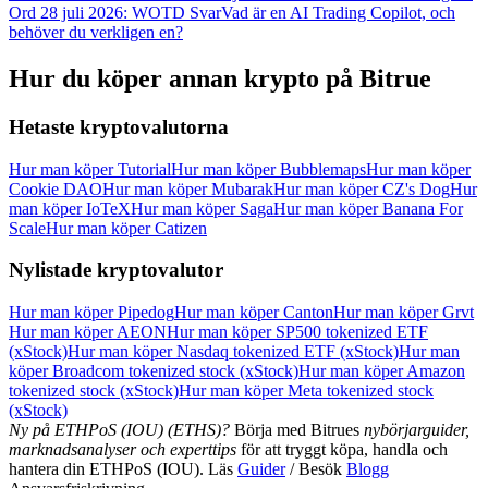
Ord 28 juli 2026: WOTD Svar
Vad är en AI Trading Copilot, och
Logga in
Bli Medlem
behöver du verkligen en?
Hur du köper annan krypto på Bitrue
Hetaste kryptovalutorna
Hur man köper Tutorial
Hur man köper Bubblemaps
Hur man köper
Cookie DAO
Hur man köper Mubarak
Hur man köper CZ's Dog
Hur
man köper IoTeX
Hur man köper Saga
Hur man köper Banana For
Scale
Hur man köper Catizen
Nylistade kryptovalutor
Hur man köper Pipedog
Hur man köper Canton
Hur man köper Grvt
Hur man köper AEON
Hur man köper SP500 tokenized ETF
(xStock)
Hur man köper Nasdaq tokenized ETF (xStock)
Hur man
köper Broadcom tokenized stock (xStock)
Hur man köper Amazon
tokenized stock (xStock)
Hur man köper Meta tokenized stock
(xStock)
Ny på ETHPoS (IOU) (ETHS)?
Börja med Bitrues
nybörjarguider,
marknadsanalyser och experttips
för att tryggt köpa, handla och
hantera din ETHPoS (IOU). Läs
Guider
/ Besök
Blogg