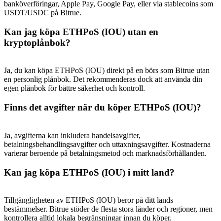
banköverföringar, Apple Pay, Google Pay, eller via stablecoins som
Deposit & Trade BTC to Share 25000 USDT prize pool!
USDT/USDC på Bitrue.
Kan jag köpa ETHPoS (IOU) utan en
kryptoplånbok?
Deposit CASHCAT & Win
Share 500000 CASHCAT prize pool
Ja, du kan köpa ETHPoS (IOU) direkt på en börs som Bitrue utan
en personlig plånbok. Det rekommenderas dock att använda din
egen plånbok för bättre säkerhet och kontroll.
Exclusive for BitMart Users
Finns det avgifter när du köper ETHPoS (IOU)?
Register & Trade to Win 500,000 USDT
Ja, avgifterna kan inkludera handelsavgifter,
betalningsbehandlingsavgifter och uttaxningsavgifter. Kostnaderna
varierar beroende på betalningsmetod och marknadsförhållanden.
Precious Metals Trading Carnival
Kan jag köpa ETHPoS (IOU) i mitt land?
Trade Gold & Silver · 33,333 USDT Bonus
Tillgängligheten av ETHPoS (IOU) beror på ditt lands
bestämmelser. Bitrue stöder de flesta stora länder och regioner, men
kontrollera alltid lokala begränsningar innan du köper.