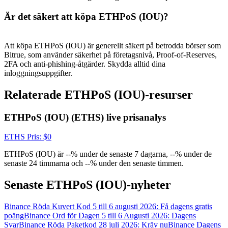
USDT New User Exclusive 10% APR
Är det säkert att köpa ETHPoS (IOU)?
USDT Flexible Staking | Daily Rewards
Att köpa ETHPoS (IOU) är generellt säkert på betrodda börser som
Bitrue, som använder säkerhet på företagsnivå, Proof-of-Reserves,
2FA och anti-phishing-åtgärder. Skydda alltid dina
BTC New User Exclusive: 6.5% APR
inloggningsuppgifter.
BTC Flexible Staking | Daily Rewards
Relaterade ETHPoS (IOU)-resurser
ETHPoS (IOU) (ETHS) live prisanalys
ETHS
Pris
: $
0
ETHPoS (IOU) är --% under de senaste 7 dagarna, --% under de
senaste 24 timmarna och --% under den senaste timmen.
Senaste ETHPoS (IOU)-nyheter
Fler evenemang
Vinn priser och exklusiva belöningar
Binance Röda Kuvert Kod 5 till 6 augusti 2026: Få dagens gratis
poäng
Binance Ord för Dagen 5 till 6 Augusti 2026: Dagens
Belöningscenter
Svar
Binance Röda Paketkod 28 juli 2026: Kräv nu
Binance Dagens