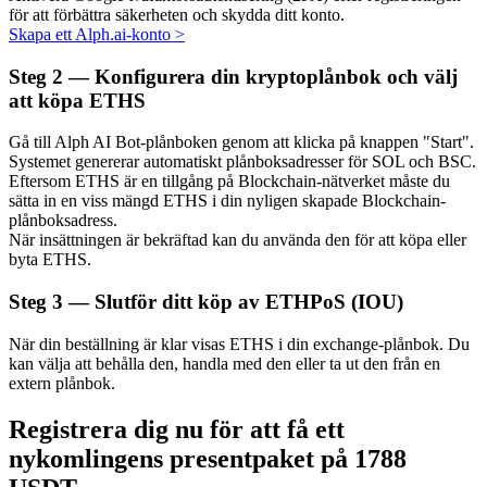
för att förbättra säkerheten och skydda ditt konto.
Skapa ett Alph.ai-konto
>
Steg
2 —
Konfigurera din kryptoplånbok och välj
att köpa ETHS
Auto Invest
Ta långsiktig vinst och flexibla intressen
Gå till Alph AI Bot-plånboken genom att klicka på knappen "Start".
Systemet genererar automatiskt plånboksadresser för SOL och BSC.
Eftersom ETHS är en tillgång på Blockchain-nätverket måste du
sätta in en viss mängd ETHS i din nyligen skapade Blockchain-
plånboksadress.
När insättningen är bekräftad kan du använda den för att köpa eller
byta ETHS.
Steg
3 —
Slutför ditt köp av ETHPoS (IOU)
När din beställning är klar visas ETHS i din exchange-plånbok. Du
Lär dig Staking
kan välja att behålla den, handla med den eller ta ut den från en
extern plånbok.
Lär dig mer om att tjäna passiv inkomst
Registrera dig nu för att få ett
Bitrue
AI
nykomlingens presentpaket på 1788