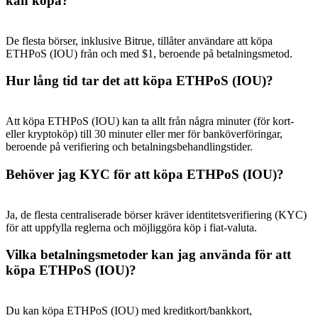
kan köpa?
De flesta börser, inklusive Bitrue, tillåter användare att köpa
ETHPoS (IOU) från och med $1, beroende på betalningsmetod.
Hur lång tid tar det att köpa ETHPoS (IOU)?
Hänvisning
Bjud in en vän för att få kontantbelöningar
Att köpa ETHPoS (IOU) kan ta allt från några minuter (för kort-
BTC Welcome Rewards
eller kryptoköp) till 30 minuter eller mer för banköverföringar,
beroende på verifiering och betalningsbehandlingstider.
Behöver jag KYC för att köpa ETHPoS (IOU)?
Ja, de flesta centraliserade börser kräver identitetsverifiering (KYC)
för att uppfylla reglerna och möjliggöra köp i fiat-valuta.
Vilka betalningsmetoder kan jag använda för att
köpa ETHPoS (IOU)?
BTC Welcome Rewards
Du kan köpa ETHPoS (IOU) med kreditkort/bankkort,