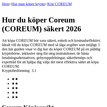
Hem
>
Hur man köper krypto
>
Köp COREUM
Hur du köper Coreum
Terminer
(COREUM) säkert 2026
Att köpa COREUM bör vara säkert, enkelt och kostnadseffektivt.
Idealt vill du köpa COREUM med så låga avgifter som möjligt. I
den här guiden visar vi dig hur du köper COREUM på en pålitlig
kryptobörse, inklusive steg-för-steg-instruktioner, de bästa
betalningsalternativen, gebyruppdelningar, säkerhetstips och
expertråd för att hjälpa dig välja det mest effektiva sättet att köpa
COREUM.
Kryptobedömning
3.1
USDT Futures
★
★
Futures med USDT som säkerhet
★
★
★
★
★
★
★
★