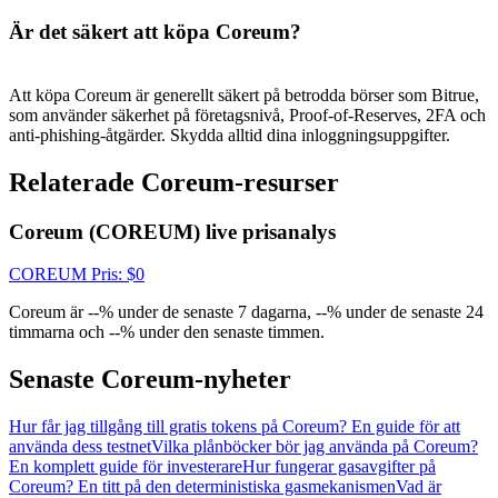
New Listing Futures Fest
Är det säkert att köpa Coreum?
Trade New Futures, Win 200,000 USDT
Att köpa Coreum är generellt säkert på betrodda börser som Bitrue,
som använder säkerhet på företagsnivå, Proof-of-Reserves, 2FA och
anti-phishing-åtgärder. Skydda alltid dina inloggningsuppgifter.
Crypto World Cup 2026: Grand Finale
Relaterade Coreum-resurser
77,777+3k Rewards
Coreum (COREUM) live prisanalys
COREUM
Pris
: $
0
Coreum är --% under de senaste 7 dagarna, --% under de senaste 24
timmarna och --% under den senaste timmen.
Senaste Coreum-nyheter
Fler evenemang
Hur får jag tillgång till gratis tokens på Coreum? En guide för att
Vinn priser och exklusiva belöningar
använda dess testnet
Vilka plånböcker bör jag använda på Coreum?
En komplett guide för investerare
Hur fungerar gasavgifter på
Belöningscenter
Coreum? En titt på den deterministiska gasmekanismen
Vad är