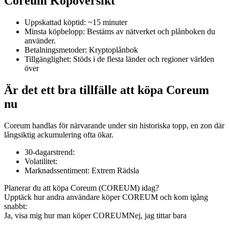
Coreum Köpöversikt
Uppskattad köptid
:
~15 minuter
Minsta köpbelopp
:
Bestäms av nätverket och plånboken du
använder.
COIN-M Futures
Betalningsmetoder
:
Kryptoplånbok
Tillgänglighet
:
Stöds i de flesta länder och regioner världen
Futures för kryptovaluta
över
Är det ett bra tillfälle att köpa Coreum
TradFi
nu
Derivat för aktier, valuta, ädelmetaller och råvaror
Coreum handlas för närvarande under sin historiska topp, en zon där
långsiktig ackumulering ofta ökar.
30-dagarstrend
:
Volatilitet
:
Marknadssentiment
:
Extrem Rädsla
Planerar du att köpa Coreum (COREUM) idag?
Upptäck hur andra användare köper COREUM och kom igång
snabbt:
Ja, visa mig hur man köper COREUM
Nej, jag tittar bara
USDC Futures