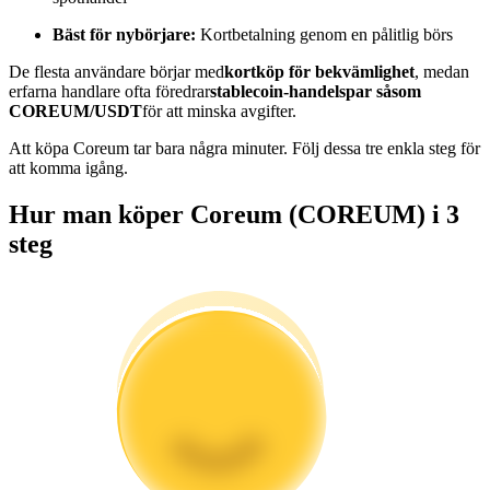
Bli en Copy Trader
Bäst för nybörjare:
Kortbetalning genom en pålitlig börs
Njut av vinstdelning och kopieringshandelsprovisioner
De flesta användare börjar med
kortköp för bekvämlighet
, medan
erfarna handlare ofta föredrar
stablecoin-handelspar såsom
COREUM/USDT
för att minska avgifter.
Att köpa Coreum tar bara några minuter. Följ dessa tre enkla steg för
att komma igång.
Hur man köper Coreum (COREUM) i 3
steg
Information
Big data-analys inklusive handelsinformation, etc.