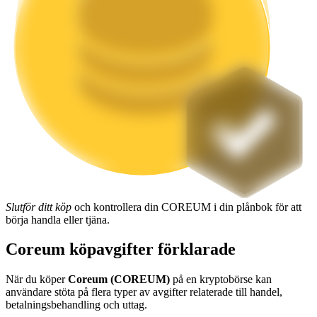
Utsättning
Hög avkastning och omedelbar tillgång
Launchpool
Slutför ditt köp
och kontrollera din COREUM i din plånbok för att
Flexibel insats för att tjäna populära tokens
börja handla eller tjäna.
Coreum köpavgifter förklarade
När du köper
Coreum (COREUM)
på en kryptobörse kan
användare stöta på flera typer av avgifter relaterade till handel,
betalningsbehandling och uttag.