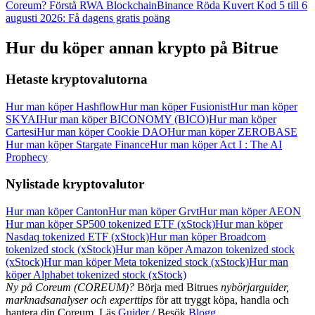
Coreum? Förstå RWA Blockchain
Binance Röda Kuvert Kod 5 till 6
Logga in
Bli Medlem
augusti 2026: Få dagens gratis poäng
Hur du köper annan krypto på Bitrue
Hetaste kryptovalutorna
Hur man köper Hashflow
Hur man köper Fusionist
Hur man köper
SKYAI
Hur man köper BICONOMY (BICO)
Hur man köper
Cartesi
Hur man köper Cookie DAO
Hur man köper ZEROBASE
Hur man köper Stargate Finance
Hur man köper Act I : The AI
Prophecy
Nylistade kryptovalutor
Hur man köper Canton
Hur man köper Grvt
Hur man köper AEON
Hur man köper SP500 tokenized ETF (xStock)
Hur man köper
Nasdaq tokenized ETF (xStock)
Hur man köper Broadcom
tokenized stock (xStock)
Hur man köper Amazon tokenized stock
(xStock)
Hur man köper Meta tokenized stock (xStock)
Hur man
köper Alphabet tokenized stock (xStock)
Ny på Coreum (COREUM)?
Börja med Bitrues
nybörjarguider,
marknadsanalyser och experttips
för att tryggt köpa, handla och
hantera din Coreum. Läs
Guider
/ Besök
Blogg