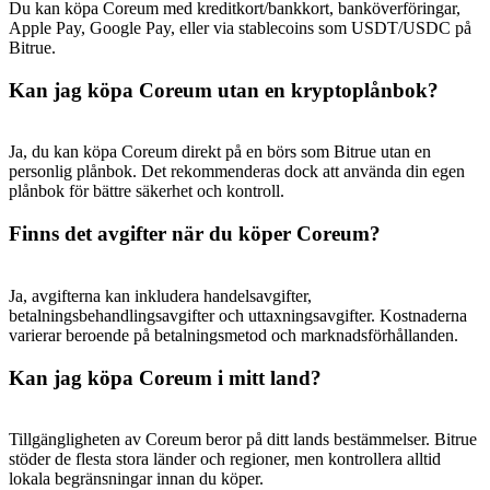
Du kan köpa Coreum med kreditkort/bankkort, banköverföringar,
Share 500000 CASHCAT prize pool
Apple Pay, Google Pay, eller via stablecoins som USDT/USDC på
Bitrue.
Kan jag köpa Coreum utan en kryptoplånbok?
Exclusive for BitMart Users
Register & Trade to Win 500,000 USDT
Ja, du kan köpa Coreum direkt på en börs som Bitrue utan en
personlig plånbok. Det rekommenderas dock att använda din egen
plånbok för bättre säkerhet och kontroll.
Finns det avgifter när du köper Coreum?
Precious Metals Trading Carnival
Trade Gold & Silver · 33,333 USDT Bonus
Ja, avgifterna kan inkludera handelsavgifter,
betalningsbehandlingsavgifter och uttaxningsavgifter. Kostnaderna
varierar beroende på betalningsmetod och marknadsförhållanden.
USDT New User Exclusive 10% APR
Kan jag köpa Coreum i mitt land?
USDT Flexible Staking | Daily Rewards
Tillgängligheten av Coreum beror på ditt lands bestämmelser. Bitrue
stöder de flesta stora länder och regioner, men kontrollera alltid
lokala begränsningar innan du köper.