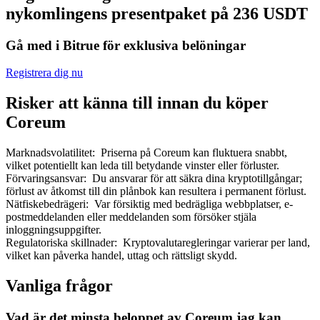
nykomlingens presentpaket på 236 USDT
Gå med i Bitrue för exklusiva belöningar
Registrera dig nu
Bitrue Partners
Risker att känna till innan du köper
Coreum
Marknadsvolatilitet
:
Priserna på Coreum kan fluktuera snabbt,
vilket potentiellt kan leda till betydande vinster eller förluster.
Förvaringsansvar
:
Du ansvarar för att säkra dina kryptotillgångar;
förlust av åtkomst till din plånbok kan resultera i permanent förlust.
Nätfiskebedrägeri
:
Var försiktig med bedrägliga webbplatser, e-
postmeddelanden eller meddelanden som försöker stjäla
inloggningsuppgifter.
Bitrue Affiliates
Regulatoriska skillnader
:
Kryptovalutaregleringar varierar per land,
Upp till 65% provision!
vilket kan påverka handel, uttag och rättsligt skydd.
Vanliga frågor
Vad är det minsta beloppet av Coreum jag kan