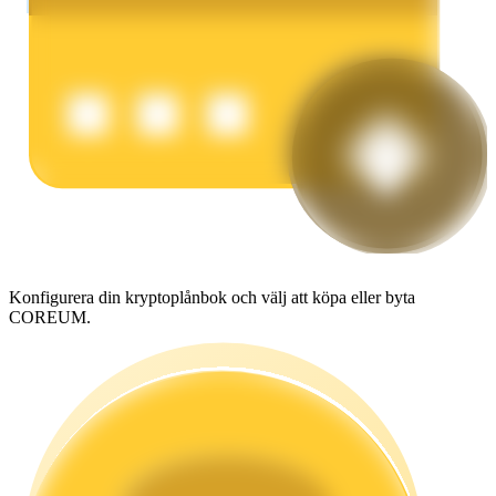
Tjäna
Power Piggy
Konfigurera din kryptoplånbok och välj att köpa eller byta
Tjäna konkurrenskraftiga belöningar dagligen
COREUM.