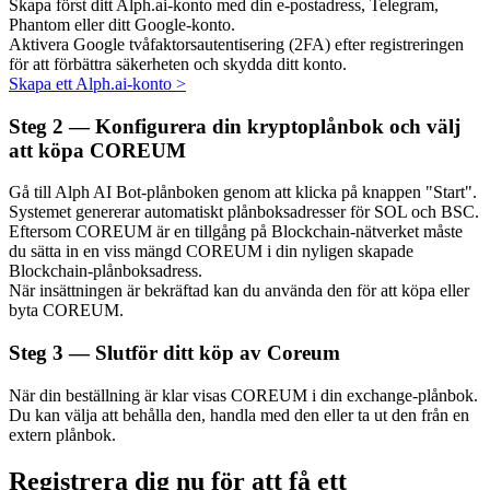
Skapa först ditt Alph.ai-konto med din e-postadress, Telegram,
Phantom eller ditt Google-konto.
Aktivera Google tvåfaktorsautentisering (2FA) efter registreringen
för att förbättra säkerheten och skydda ditt konto.
Skapa ett Alph.ai-konto
>
Auto Invest
Steg
2 —
Konfigurera din kryptoplånbok och välj
Ta långsiktig vinst och flexibla intressen
att köpa COREUM
Gå till Alph AI Bot-plånboken genom att klicka på knappen "Start".
Systemet genererar automatiskt plånboksadresser för SOL och BSC.
Eftersom COREUM är en tillgång på Blockchain-nätverket måste
du sätta in en viss mängd COREUM i din nyligen skapade
Blockchain-plånboksadress.
När insättningen är bekräftad kan du använda den för att köpa eller
byta COREUM.
Steg
3 —
Slutför ditt köp av Coreum
Lär dig Staking
När din beställning är klar visas COREUM i din exchange-plånbok.
Lär dig mer om att tjäna passiv inkomst
Du kan välja att behålla den, handla med den eller ta ut den från en
extern plånbok.
Bitrue
AI
Registrera dig nu för att få ett