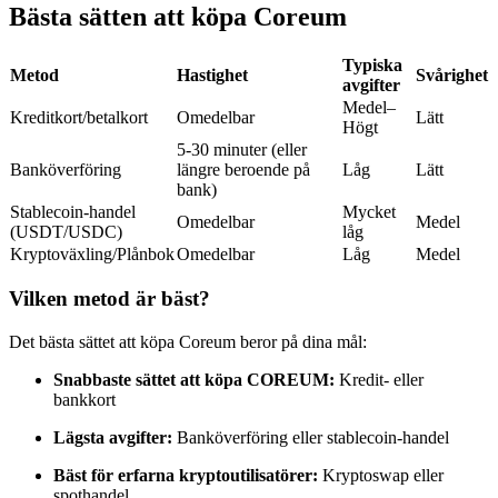
Bästa sätten att köpa Coreum
Futures med USDC som säkerhet
Typiska
Metod
Hastighet
Svårighet
avgifter
Medel–
Kreditkort/betalkort
Omedelbar
Lätt
Högt
5-30 minuter (eller
Banköverföring
längre beroende på
Låg
Lätt
bank)
Stablecoin-handel
Mycket
Omedelbar
Medel
(USDT/USDC)
låg
Kopiera Trading
Kryptoväxling/Plånbok
Omedelbar
Låg
Medel
Gå med de bästa handlarna
Vilken metod är bäst?
Det bästa sättet att köpa Coreum beror på dina mål:
Snabbaste sättet att köpa COREUM:
Kredit- eller
bankkort
Lägsta avgifter:
Banköverföring eller stablecoin-handel
Bäst för erfarna kryptoutilisatörer:
Kryptoswap eller
spothandel