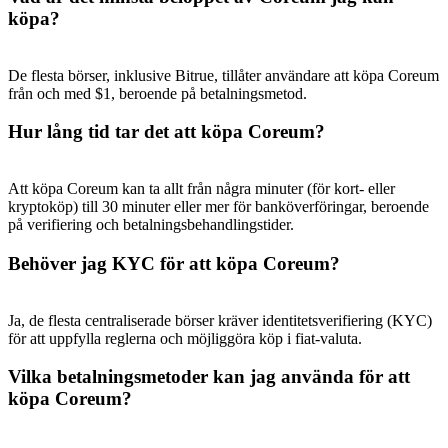
köpa?
De flesta börser, inklusive Bitrue, tillåter användare att köpa Coreum
från och med $1, beroende på betalningsmetod.
Hänvisning
Hur lång tid tar det att köpa Coreum?
Bjud in en vän för att få kontantbelöningar
Deposit CASHCAT & Win
Att köpa Coreum kan ta allt från några minuter (för kort- eller
kryptoköp) till 30 minuter eller mer för banköverföringar, beroende
på verifiering och betalningsbehandlingstider.
Behöver jag KYC för att köpa Coreum?
Ja, de flesta centraliserade börser kräver identitetsverifiering (KYC)
för att uppfylla reglerna och möjliggöra köp i fiat-valuta.
Vilka betalningsmetoder kan jag använda för att
köpa Coreum?
Deposit CASHCAT & Win