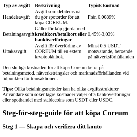
Typ av avgift
Beskrivning
Typisk kostnad
Avgift som debiteras när
Handelsavgift
du gör spotorder för att
Från 0,0089%
BTR-låsningar
köpa COREUM.
Gäller för köp gjorda med
Exklusiva investeringar för BTR-innehavare
Betalningsavgift
kreditkort/betalkort eller
0,45%-3,03%
banköverföringar
.
Avgift för överföring av
Minst 0,5 USDT
Uttaksavgift
COREUM till en extern
motsvarande, beroende
kryptoplånbok.
på nätverksförhållanden
Den slutliga kostnaden för att köpa Coreum beror på
betalningsmetod, nätverksträngsler och marknadsförhållanden vid
tidpunkten för transaktionen.
Tips:
Olika betalningsmetoder kan ha olika avgiftsstrukturer.
Lån
Användare som söker lägre kostnader väljer ofta banköverföringar
eller spothandel med stablecoins som USDT eller USDC.
Kryptostödd lånetjänst
Steg-för-steg-guide för att köpa Coreum
Steg
1 —
Skapa och verifiera ditt konto