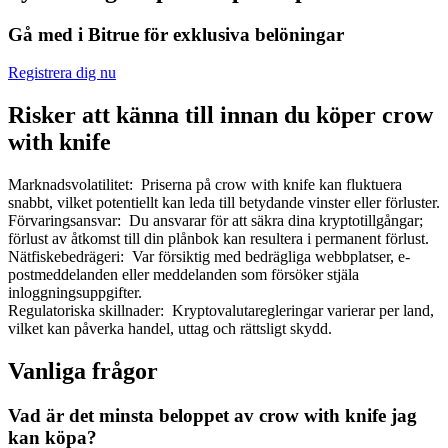
Gå med i Bitrue för exklusiva belöningar
Registrera dig nu
Risker att känna till innan du köper crow
Bitrue Partners
with knife
Marknadsvolatilitet
:
Priserna på crow with knife kan fluktuera
snabbt, vilket potentiellt kan leda till betydande vinster eller förluster.
Förvaringsansvar
:
Du ansvarar för att säkra dina kryptotillgångar;
förlust av åtkomst till din plånbok kan resultera i permanent förlust.
Nätfiskebedrägeri
:
Var försiktig med bedrägliga webbplatser, e-
postmeddelanden eller meddelanden som försöker stjäla
inloggningsuppgifter.
Regulatoriska skillnader
:
Kryptovalutaregleringar varierar per land,
Bitrue Affiliates
vilket kan påverka handel, uttag och rättsligt skydd.
Upp till 65% provision!
Vanliga frågor
Vad är det minsta beloppet av crow with knife jag
kan köpa?