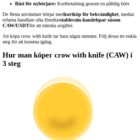
Bäst för nybörjare:
Kortbetalning genom en pålitlig börs
Bli en Copy Trader
De flesta användare börjar med
kortköp för bekvämlighet
, medan
Njut av vinstdelning och kopieringshandelsprovisioner
erfarna handlare ofta föredrar
stablecoin-handelspar såsom
CAW/USDT
för att minska avgifter.
Att köpa crow with knife tar bara några minuter. Följ dessa tre enkla
steg för att komma igång.
Hur man köper crow with knife (CAW) i
3 steg
Information
Big data-analys inklusive handelsinformation, etc.