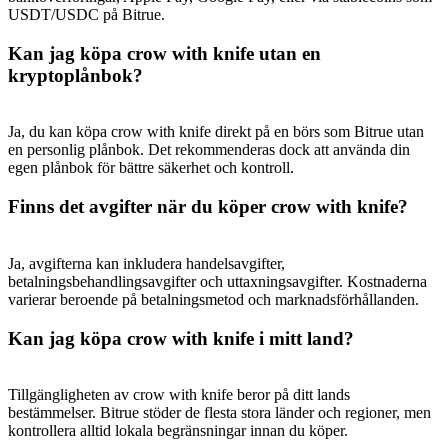
Share 500000 CASHCAT prize pool
USDT/USDC på Bitrue.
Kan jag köpa crow with knife utan en
kryptoplånbok?
Exclusive for BitMart Users
Register & Trade to Win 500,000 USDT
Ja, du kan köpa crow with knife direkt på en börs som Bitrue utan
en personlig plånbok. Det rekommenderas dock att använda din
egen plånbok för bättre säkerhet och kontroll.
Finns det avgifter när du köper crow with knife?
Precious Metals Trading Carnival
Trade Gold & Silver · 33,333 USDT Bonus
Ja, avgifterna kan inkludera handelsavgifter,
betalningsbehandlingsavgifter och uttaxningsavgifter. Kostnaderna
varierar beroende på betalningsmetod och marknadsförhållanden.
USDT New User Exclusive 10% APR
Kan jag köpa crow with knife i mitt land?
USDT Flexible Staking | Daily Rewards
Tillgängligheten av crow with knife beror på ditt lands
bestämmelser. Bitrue stöder de flesta stora länder och regioner, men
kontrollera alltid lokala begränsningar innan du köper.