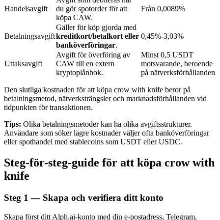
Handelsavgift
du gör spotorder för att
Från 0,0089%
köpa CAW.
Gäller för köp gjorda med
BTR-låsningar
Betalningsavgift
kreditkort/betalkort eller
0,45%-3,03%
banköverföringar
.
Exklusiva investeringar för BTR-innehavare
Avgift för överföring av
Minst 0,5 USDT
Uttaksavgift
CAW till en extern
motsvarande, beroende
kryptoplånbok.
på nätverksförhållanden
Den slutliga kostnaden för att köpa crow with knife beror på
betalningsmetod, nätverksträngsler och marknadsförhållanden vid
tidpunkten för transaktionen.
Tips:
Olika betalningsmetoder kan ha olika avgiftsstrukturer.
Användare som söker lägre kostnader väljer ofta banköverföringar
eller spothandel med stablecoins som USDT eller USDC.
Lån
Steg-för-steg-guide för att köpa crow with
Kryptostödd lånetjänst
knife
Steg
1 —
Skapa och verifiera ditt konto
Skapa först ditt Alph.ai-konto med din e-postadress, Telegram,