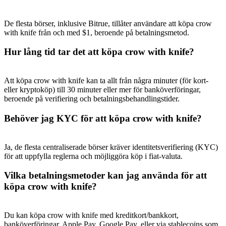
De flesta börser, inklusive Bitrue, tillåter användare att köpa crow
with knife från och med $1, beroende på betalningsmetod.
Hur lång tid tar det att köpa crow with knife?
Hänvisning
Bjud in en vän för att få kontantbelöningar
Att köpa crow with knife kan ta allt från några minuter (för kort-
eller kryptoköp) till 30 minuter eller mer för banköverföringar,
Deposit CASHCAT & Win
beroende på verifiering och betalningsbehandlingstider.
Behöver jag KYC för att köpa crow with knife?
Ja, de flesta centraliserade börser kräver identitetsverifiering (KYC)
för att uppfylla reglerna och möjliggöra köp i fiat-valuta.
Vilka betalningsmetoder kan jag använda för att
köpa crow with knife?
Deposit CASHCAT & Win
Du kan köpa crow with knife med kreditkort/bankkort,
banköverföringar, Apple Pay, Google Pay, eller via stablecoins som