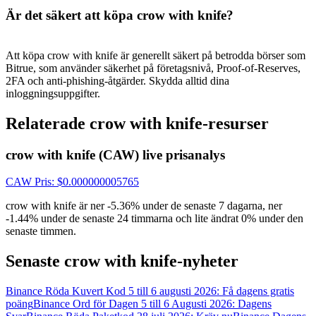
New Listing Futures Fest
Är det säkert att köpa crow with knife?
Trade New Futures, Win 200,000 USDT
Att köpa crow with knife är generellt säkert på betrodda börser som
Bitrue, som använder säkerhet på företagsnivå, Proof-of-Reserves,
2FA och anti-phishing-åtgärder. Skydda alltid dina
Crypto World Cup 2026: Grand Finale
inloggningsuppgifter.
77,777+3k Rewards
Relaterade crow with knife-resurser
crow with knife (CAW) live prisanalys
CAW
Pris
: $
0.000000005765
crow with knife är ner -5.36% under de senaste 7 dagarna, ner
-1.44% under de senaste 24 timmarna och lite ändrat 0% under den
senaste timmen.
Fler evenemang
Senaste crow with knife-nyheter
Vinn priser och exklusiva belöningar
Binance Röda Kuvert Kod 5 till 6 augusti 2026: Få dagens gratis
poäng
Binance Ord för Dagen 5 till 6 Augusti 2026: Dagens
Belöningscenter