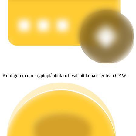
Tjäna
Power Piggy
Konfigurera din kryptoplånbok och välj att köpa eller byta CAW.
Tjäna konkurrenskraftiga belöningar dagligen