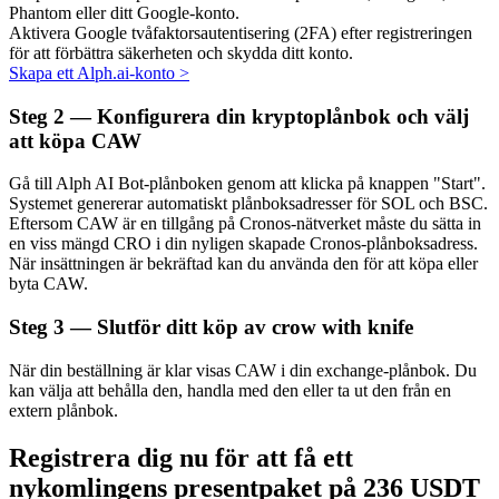
Phantom eller ditt Google-konto.
Aktivera Google tvåfaktorsautentisering (2FA) efter registreringen
för att förbättra säkerheten och skydda ditt konto.
Skapa ett Alph.ai-konto
>
Auto Invest
Steg
2 —
Konfigurera din kryptoplånbok och välj
att köpa CAW
Ta långsiktig vinst och flexibla intressen
Gå till Alph AI Bot-plånboken genom att klicka på knappen "Start".
Systemet genererar automatiskt plånboksadresser för SOL och BSC.
Eftersom CAW är en tillgång på Cronos-nätverket måste du sätta in
en viss mängd CRO i din nyligen skapade Cronos-plånboksadress.
När insättningen är bekräftad kan du använda den för att köpa eller
byta CAW.
Steg
3 —
Slutför ditt köp av crow with knife
Lär dig Staking
När din beställning är klar visas CAW i din exchange-plånbok. Du
kan välja att behålla den, handla med den eller ta ut den från en
Lär dig mer om att tjäna passiv inkomst
extern plånbok.
Bitrue
AI
Registrera dig nu för att få ett
nykomlingens presentpaket på 236 USDT