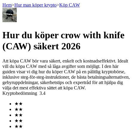
Hem
>
Hur man köper krypto
>
Köp CAW
Terminer
Hur du köper crow with knife
(CAW) säkert 2026
Att köpa CAW bör vara säkert, enkelt och kostnadseffektivt. Idealt
vill du köpa CAW med så låga avgifter som möjligt. I den här
guiden visar vi dig hur du köper CAW på en pålitlig kryptobörse,
inklusive steg-för-steg-instruktioner, de bästa betalningsalternativen,
gebyruppdelningar, säkerhetstips och expertråd för att hjälpa dig
välja det mest effektiva sättet att köpa CAW.
USDT Futures
Kryptobedömning
3.4
Futures med USDT som säkerhet
★
★
★
★
★
★
★
★
★
★