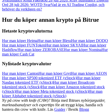
Svar
Binance Röda Paketkod 28 juli 2026: Kräv nu
Binance Dagens
Logga in
Ord 28 juli 2026: WOTD Svar
Vad är en AI Trading Copilot, och
Bli Medlem
behöver du verkligen en?
Hur du köper annan krypto på Bitrue
Hetaste kryptovalutorna
Hur man köper Heima
Hur man köper Bless
Hur man köper DODO
Hur man köper FUNToken
Hur man köper SKYAI
Hur man köper
Hashflow
Hur man köper ZEROBASE
Hur man köper Nomina
Hur
man köper Cash Cat
Nylistade kryptovalutor
Hur man köper Canton
Hur man köper Grvt
Hur man köper AEON
Hur man köper SP500 tokenized ETF (xStock)
Hur man köper
Nasdaq tokenized ETF (xStock)
Hur man köper Broadcom
tokenized stock (xStock)
Hur man köper Amazon tokenized stock
(xStock)
Hur man köper Meta tokenized stock (xStock)
Hur man
köper Alphabet tokenized stock (xStock)
Ny på crow with knife (CAW)?
Börja med Bitrues
nybörjarguider,
marknadsanalyser och experttips
för att tryggt köpa, handla och
hantera din crow with knife. Läs
Guider
/ Besök
Blogg