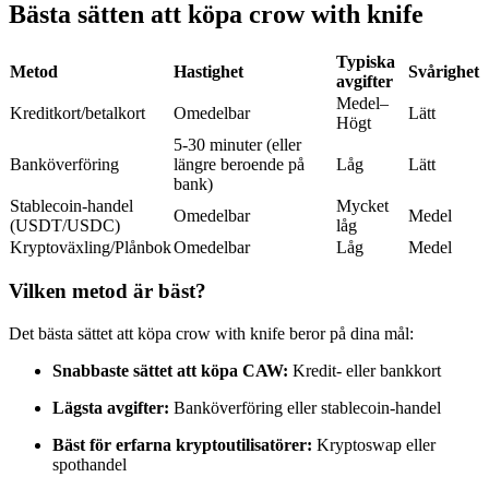
Bästa sätten att köpa crow with knife
Futures med USDC som säkerhet
Typiska
Metod
Hastighet
Svårighet
avgifter
Medel–
Kreditkort/betalkort
Omedelbar
Lätt
Högt
5-30 minuter (eller
Banköverföring
längre beroende på
Låg
Lätt
bank)
Stablecoin-handel
Mycket
Omedelbar
Medel
(USDT/USDC)
låg
Kopiera Trading
Kryptoväxling/Plånbok
Omedelbar
Låg
Medel
Gå med de bästa handlarna
Vilken metod är bäst?
Det bästa sättet att köpa crow with knife beror på dina mål:
Snabbaste sättet att köpa CAW:
Kredit- eller bankkort
Lägsta avgifter:
Banköverföring eller stablecoin-handel
Bäst för erfarna kryptoutilisatörer:
Kryptoswap eller
spothandel