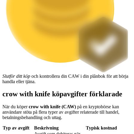
Utsättning
Hög avkastning och omedelbar tillgång
Slutför ditt köp
och kontrollera din CAW i din plånbok för att börja
handla eller tjäna.
Launchpool
Flexibel insats för att tjäna populära tokens
crow with knife köpavgifter förklarade
När du köper
crow with knife (CAW)
på en kryptobörse kan
användare stöta på flera typer av avgifter relaterade till handel,
betalningsbehandling och uttag.
Typ av avgift
Beskrivning
Typisk kostnad
Avgift som debiteras när