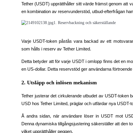
Tether (USDT) upprätthåller sitt värde främst genom att v
Bli en Copy Trader
en kombination av reservunderstöd, utbud-efterfrågan hant
Njut av vinstdelning och kopieringshandelsprovisioner
1. Reservbackning och säkerställande
Varje USDT-token påstås vara backad av ett motsvarande
som hålls i reserv av Tether Limited.
Detta betyder att för varje USDT i omlopp finns det en mot
en US-dollar. Detta reservstöd ger användarna förtroende
Information
2. Utsläpp och inlösen mekanism
Big data-analys inklusive handelsinformation, etc.
Tether justerar det cirkulerande utbudet av USDT-token b
USD hos Tether Limited, präglar och utfärdar nya USDT-t
Å andra sidan, när användare löser in USDT mot USD, b
Denna dynamiska tillgångsjustering säkerställer att den 
vilket upprätthåller peggen.