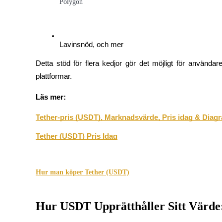
Polygon
Futures med USDC som säkerhet
Detta stöd för flera kedjor gör det möjligt för användar
plattformar.
Läs mer:
Kopiera Trading
Tether-pris (USDT), Marknadsvärde, Pris idag & Diagr
Gå med de bästa handlarna
Tether (USDT) Pris Idag
Hur man köper Tether (USDT)
Hur USDT Upprätthåller Sitt Värde