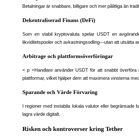
Betalningar är snabbare, billigare och mer pålitliga än tradi
Dekentraliserad Finans (DeFi)
BTR-låsningar
Exklusiva investeringar för BTR-innehavare
Som en stabil kryptovaluta spelar USDT en avgörande r
likviditetspooler och avkastningsodling—utan att utsätta anv
Arbitrage och plattformsöverföringar
< p >Handlare använder USDT för att snabbt överföra me
plattformar, vilket hjälper dem att maximera vinsterna med
Sparande och Värde Förvaring
Lån
Kryptostödd lånetjänst
I regioner med instabila lokala valutor eller begränsade b
lagra värde digitalt.
Risken och kontroverser kring Tether