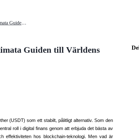
Vad är Tether (USDT)? Den Ultimata Guiden till Världens Ledande Stablecoin
De
imata Guiden till Världens
ther (USDT) som ett stabilt, pålitligt alternativ. Som den 
al roll i digital finans genom att erbjuda det bästa av 
ch effektiviteten hos blockchain-teknologi. Men vad är 