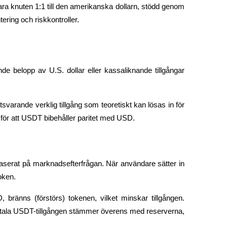
ara knuten 1:1 till den amerikanska dollarn, stödd genom 
ering och riskkontroller.
 belopp av U.S. dollar eller kassaliknande tillgångar 
svarande verklig tillgång som teoretiskt kan lösas in för 
 för att USDT bibehåller paritet med USD.
aserat på marknadsefterfrågan. När användare sätter in 
oken.
ränns (förstörs) tokenen, vilket minskar tillgången. 
totala USDT-tillgången stämmer överens med reserverna, 