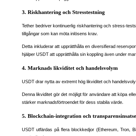
3. Riskhantering och Stresstestning
Guide
Futures startguide
Tether bedriver kontinuerlig riskhantering och stress-testsce
tillgångar som kan möta inlösens krav.
Detta inkluderar att upprätthålla en diversifierad reservport
hjälper USDT att upprätthålla sin koppling även under ma
4. Marknads likviditet och handelsvolym
USDT drar nytta av extremt hög likviditet och handelsvo
Handelsstrategier
Denna likviditet gör det möjligt för användare att köpa elle
Lär dig hur du håller dig lönsam
stärker marknadsförtroendet för dess stabila värde.
5. Blockchain-integration och transparensinsats
USDT utfärdas på flera blockkedjor (Ethereum, Tron, Bit