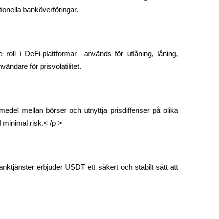
tionella banköverföringar.
oll i DeFi-plattformar—används för utlåning, låning, 
ändare för prisvolatilitet.
del mellan börser och utnyttja prisdiffenser på olika 
 minimal risk.< /p >
anktjänster erbjuder USDT ett säkert och stabilt sätt att 