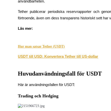
användbarheten.
Tjäna
Tether publicerar periodiska reservrapporter och geno
förtroende, även om dess transparens historiskt sett har v
Läs mer:
Hur man satsar Tether (USDT)
USDT till USD: Konvertera Tether till US-dollar
Power Piggy
Tjäna konkurrenskraftiga belöningar dagligen
Huvudanvändningsfall för USDT
Här är användningsfallen för USDT:
Trading och Hedging