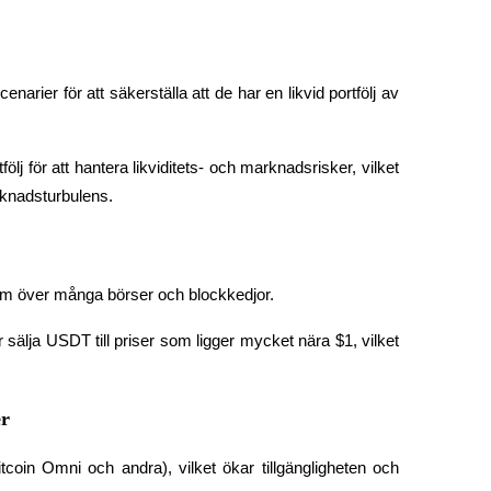
narier för att säkerställa att de har en likvid portfölj av 
följ för att hantera likviditets- och marknadsrisker, vilket 
rknadsturbulens.
lym över många börser och blockkedjor.
r sälja USDT till priser som ligger mycket nära $1, vilket 
er
coin Omni och andra), vilket ökar tillgängligheten och 