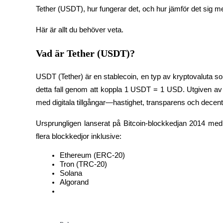
Tether (USDT), hur fungerar det, och hur jämför det si
Här är allt du behöver veta.
COIN-M Futures
Vad är Tether (USDT)?
Futures för kryptovaluta
USDT (Tether) är en stablecoin, en typ av kryptovaluta som
detta fall genom att koppla 1 USDT = 1 USD. Utgiven av T
TradFi
med digitala tillgångar—hastighet, transparens och decentr
Derivat för aktier, valuta, ädelmetaller och råvaror
Ursprungligen lanserat på Bitcoin-blockkedjan 2014 med
flera blockkedjor inklusive:
Ethereum (ERC-20)
Tron (TRC-20)
Solana
Algorand
USDC Futures