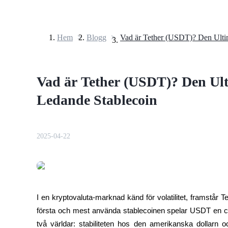
Hem
>
Blogg
>
Terminer
Vad är Tether (USDT)? Den Ult
Ledande Stablecoin
2025-04-22
USDT Futures
Futures med USDT som säkerhet
I en kryptovaluta-marknad känd för volatilitet, framstår Te
första och mest använda stablecoinen spelar USDT en centr
två världar: stabiliteten hos den amerikanska dollarn o