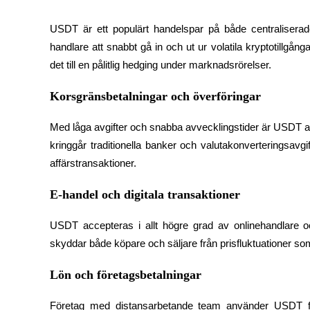
Utsättning
USDT är ett populärt handelspar på både centraliserade
handlare att snabbt gå in och ut ur volatila kryptotillgånga
Hög avkastning och omedelbar tillgång
det till en pålitlig hedging under marknadsrörelser.
Korsgränsbetalningar och överföringar
Med låga avgifter och snabba avvecklingstider är USDT all
kringgår traditionella banker och valutakonverteringsavgift
affärstransaktioner.
Launchpool
E-handel och digitala transaktioner
Flexibel insats för att tjäna populära tokens
USDT accepteras i allt högre grad av onlinehandlare och 
skyddar både köpare och säljare från prisfluktuationer so
Lön och företagsbetalningar
Företag med distansarbetande team använder USDT för 