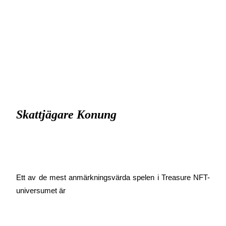
Utsättning
Hög avkastning och omedelbar tillgång
Skattjägare Konung
Launchpool
Flexibel insats för att tjäna populära tokens
Ett av de mest anmärkningsvärda spelen i Treasure NFT-
universumet är