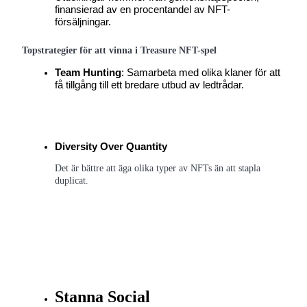
finansierad av en procentandel av NFT-
försäljningar.
Topstrategier för att vinna i Treasure NFT-spel
Team Hunting
: Samarbeta med olika klaner för att 
Hänvisning
få tillgång till ett bredare utbud av ledtrådar.
Bjud in en vän för att få kontantbelöningar
Diversity Over Quantity
Det är bättre att äga olika typer av NFTs än att stapla 
duplicat.
Deposit CASHCAT & Win
Deposit CASHCAT & Win
Stanna Social
Share 500000 CASHCAT prize pool