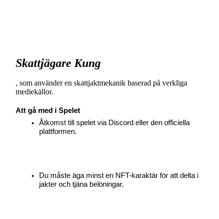
BTR-låsningar
Exklusiva investeringar för BTR-innehavare
Skattjägare Kung
, som använder en skattjaktmekanik baserad på verkliga 
mediekällor.
Att gå med i Spelet
Åtkomst till spelet via Discord eller den officiella 
plattformen.
Lån
Kryptostödd lånetjänst
Du måste äga minst en NFT-karaktär för att delta i 
jakter och tjäna belöningar.