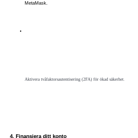
Bli Medlem
MetaMask.
Aktivera tvåfaktorsautentisering (2FA) för ökad säkerhet.
4. Finansiera ditt konto