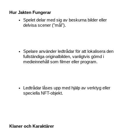
Hur Jakten Fungerar
Spelet delar med sig av beskurna bilder eller 
delvisa scener ("mål").
Auto Invest
Ta långsiktig vinst och flexibla intressen
Spelare använder ledtrådar för att lokalisera den 
fullständiga originalbilden, vanligtvis gömd i 
medieinnehåll som filmer eller program.
Ledtrådar låses upp med hjälp av verktyg eller 
speciella NFT-objekt.
Lär dig Staking
Lär dig mer om att tjäna passiv inkomst
Bitrue
AI
Klaner och Karaktärer