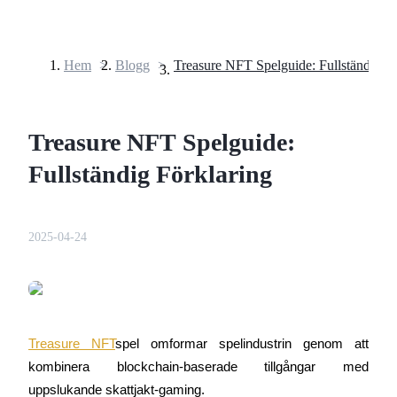
Hem
>
Blogg
>
Terminer
Treasure NFT Spelguide:
Fullständig Förklaring
2025-04-24
USDT Futures
Futures med USDT som säkerhet
Treasure NFT
spel omformar spelindustrin genom att 
kombinera blockchain-baserade tillgångar med 
uppslukande skattjakt-gaming.