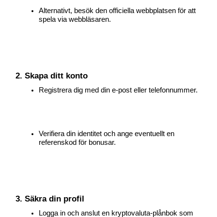
Trade New Futures, Win 200,000 USDT
Alternativt, besök den officiella webbplatsen för att 
spela via webbläsaren.
Crypto World Cup 2026: Grand Finale
77,777+3k Rewards
2. Skapa ditt konto
Registrera dig med din e-post eller telefonnummer.
Verifiera din identitet och ange eventuellt en 
referenskod för bonusar.
Fler evenemang
Vinn priser och exklusiva belöningar
3. Säkra din profil
Belöningscenter
Logga in och anslut en kryptovaluta-plånbok som 
Logga in