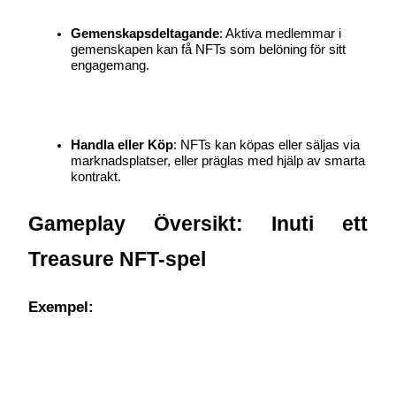
Tjäna
Gemenskapsdeltagande
: Aktiva medlemmar i 
gemenskapen kan få NFTs som belöning för sitt 
engagemang.
Handla eller Köp
: NFTs kan köpas eller säljas via 
marknadsplatser, eller präglas med hjälp av smarta 
kontrakt.
Power Piggy
Gameplay Översikt: Inuti ett 
Tjäna konkurrenskraftiga belöningar dagligen
Treasure NFT-spel
Exempel: