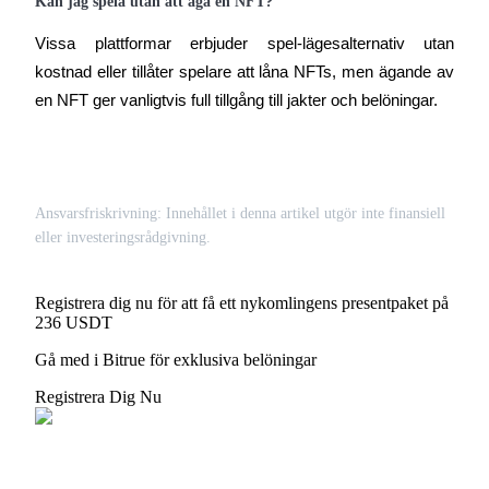
Kan jag spela utan att äga en NFT?
Vissa plattformar erbjuder spel-lägesalternativ utan 
kostnad eller tillåter spelare att låna NFTs, men ägande av 
en NFT ger vanligtvis full tillgång till jakter och belöningar.
Ansvarsfriskrivning: Innehållet i denna artikel utgör inte finansiell
eller investeringsrådgivning.
Registrera dig nu för att få ett nykomlingens presentpaket på
236 USDT
Gå med i Bitrue för exklusiva belöningar
Registrera Dig Nu