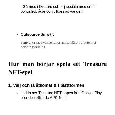
: Gå med i Discord och följ sociala medier för 
bonusledtrådar och tillkännagivanden.
Exclusive for BitMart Users
Register & Trade to Win 500,000 USDT
Outsource Smartly
Samverka med vänner eller anlita hjälp i utbyte mot 
belöningsdelning.
Precious Metals Trading Carnival
Trade Gold & Silver · 33,333 USDT Bonus
Hur man börjar spela ett Treasure 
NFT-spel
USDT New User Exclusive 10% APR
1. Välj och få åtkomst till plattformen
USDT Flexible Staking | Daily Rewards
Ladda ner Treasure NFT-appen från Google Play 
eller den officiella APK-filen.
New Listing Futures Fest