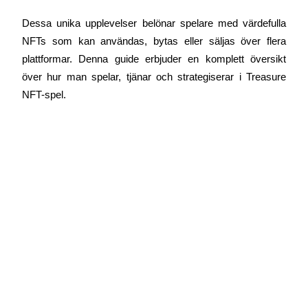
Dessa unika upplevelser belönar spelare med värdefulla 
NFTs som kan användas, bytas eller säljas över flera 
plattformar. Denna guide erbjuder en komplett översikt 
COIN-M Futures
över hur man spelar, tjänar och strategiserar i Treasure 
Futures för kryptovaluta
NFT-spel.
TradFi
Derivat för aktier, valuta, ädelmetaller och råvaror
USDC Futures