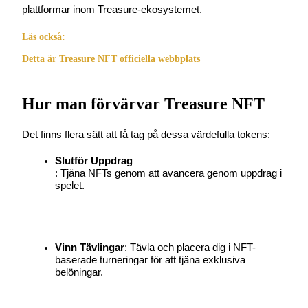
plattformar inom Treasure-ekosystemet.
Guide
Läs också:
Futures startguide
Detta är Treasure NFT officiella webbplats
Hur man förvärvar Treasure NFT
Det finns flera sätt att få tag på dessa värdefulla tokens:
Slutför Uppdrag
: Tjäna NFTs genom att avancera genom uppdrag i 
spelet.
Handelsstrategier
Lär dig hur du håller dig lönsam
Vinn Tävlingar
: Tävla och placera dig i NFT-
baserade turneringar för att tjäna exklusiva 
belöningar.