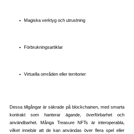
Bli en Copy Trader
Njut av vinstdelning och kopieringshandelsprovisioner
Magiska verktyg och utrustning
Förbrukningsartiklar
Virtuella områden eller territorier
Information
Big data-analys inklusive handelsinformation, etc.
Dessa tillgångar är säkrade på blockchainen, med smarta 
kontrakt som hanterar ägande, överförbarhet och 
användbarhet. Många Treasure NFTs är interoperabla, 
vilket innebär att de kan användas över flera spel eller 