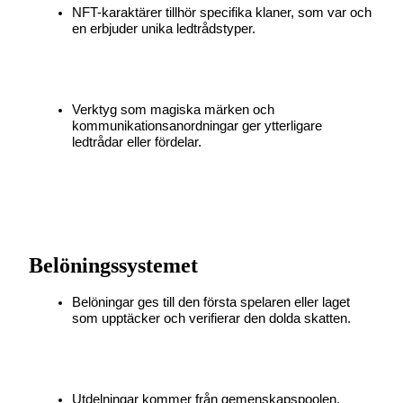
NFT-karaktärer tillhör specifika klaner, som var och 
en erbjuder unika ledtrådstyper.
Bitrue Partners
Verktyg som magiska märken och 
kommunikationsanordningar ger ytterligare 
ledtrådar eller fördelar.
Belöningssystemet
Bitrue Affiliates
Belöningar ges till den första spelaren eller laget 
som upptäcker och verifierar den dolda skatten.
Upp till 65% provision!
Utdelningar kommer från gemenskapspoolen, 