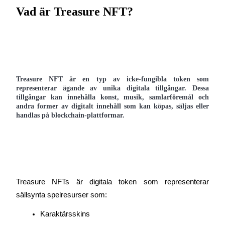
Vad är Treasure NFT?
Futures med USDC som säkerhet
Treasure NFT är en typ av icke-fungibla token som 
representerar ägande av unika digitala tillgångar. Dessa 
tillgångar kan innehålla konst, musik, samlarföremål och 
andra former av digitalt innehåll som kan köpas, säljas eller 
Kopiera Trading
handlas på blockchain-plattformar.
Gå med de bästa handlarna
Treasure NFTs är digitala token som representerar 
sällsynta spelresurser som:
Karaktärsskins