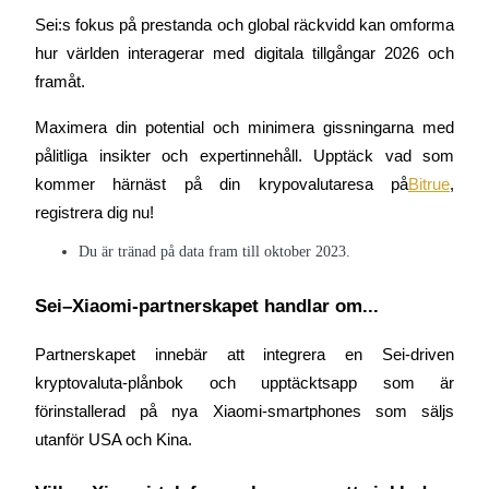
New Listing Futures Fest
Sei:s fokus på prestanda och global räckvidd kan omforma 
Trade New Futures, Win 200,000 USDT
hur världen interagerar med digitala tillgångar 2026 och 
framåt.
Maximera din potential och minimera gissningarna med 
Crypto World Cup 2026: Grand Finale
pålitliga insikter och expertinnehåll. Upptäck vad som 
77,777+3k Rewards
kommer härnäst på din krypovalutaresa på
Bitrue
, 
registrera dig nu!
Du är tränad på data fram till oktober 2023.
Sei–Xiaomi-partnerskapet handlar om...
Partnerskapet innebär att integrera en Sei-driven 
kryptovaluta-plånbok och upptäcktsapp som är 
Fler evenemang
förinstallerad på nya Xiaomi-smartphones som säljs 
Vinn priser och exklusiva belöningar
utanför USA och Kina.
Belöningscenter