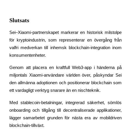
Share 500000 CASHCAT prize pool
Slutsats
Exclusive for BitMart Users
Sei–Xiaomi-partnerskapet markerar en historisk milstolpe 
Register & Trade to Win 500,000 USDT
för kryptoindustrin, som representerar en övergång från 
valfri medverkan till inhemsk blockchain-integration inom 
konsumentenheter.
Precious Metals Trading Carnival
Genom att placera en kraftfull Web3-app i händerna på 
Trade Gold & Silver · 33,333 USDT Bonus
miljontals Xiaomi-användare världen över, påskyndar Sei 
den allmänna adoptionen och positionerar blockchain som 
ett vardagligt verktyg snarare än en nischteknik.
USDT New User Exclusive 10% APR
Med stablecoin-betalningar, integrerad säkerhet, sömlös 
USDT Flexible Staking | Daily Rewards
onboarding och tillgång till decentraliserade applikationer, 
lägger samarbetet grunden för nästa era av mobildriven 
blockchain-tillväxt.