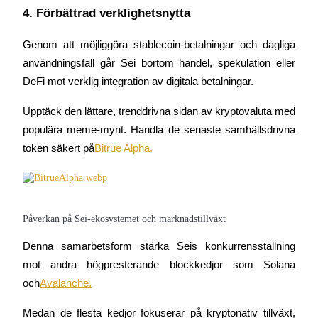
4. Förbättrad verklighetsnytta
Genom att möjliggöra stablecoin-betalningar och dagliga 
användningsfall går Sei bortom handel, spekulation eller 
DeFi mot verklig integration av digitala betalningar.
Bitrue Partners
Upptäck den lättare, trenddrivna sidan av kryptovaluta med 
populära meme-mynt. Handla de senaste samhällsdrivna 
token säkert på
Bitrue Alpha.
Påverkan på Sei-ekosystemet och marknadstillväxt
Bitrue Affiliates
Denna samarbetsform stärka Seis konkurrensställning 
Upp till 65% provision!
mot andra högpresterande blockkedjor som Solana 
och
Avalanche.
Medan de flesta kedjor fokuserar på kryptonativ tillväxt, 