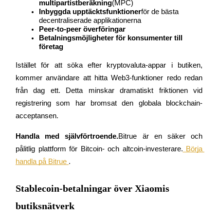
multipartistberäkning
(MPC)
Inbyggda upptäcktsfunktioner
för de bästa 
Tjäna
decentraliserade applikationerna
Peer-to-peer överföringar
Betalningsmöjligheter för konsumenter till 
företag
Istället för att söka efter kryptovaluta-appar i butiken, 
kommer användare att hitta Web3-funktioner redo redan 
från dag ett. Detta minskar dramatiskt friktionen vid 
registrering som har bromsat den globala blockchain-
acceptansen.
Power Piggy
Tjäna konkurrenskraftiga belöningar dagligen
Handla med självförtroende.
Bitrue är en säker och 
pålitlig plattform för Bitcoin- och altcoin-investerare.
 Börja 
handla på Bitrue 
.
Stablecoin-betalningar över Xiaomis
butiksnätverk