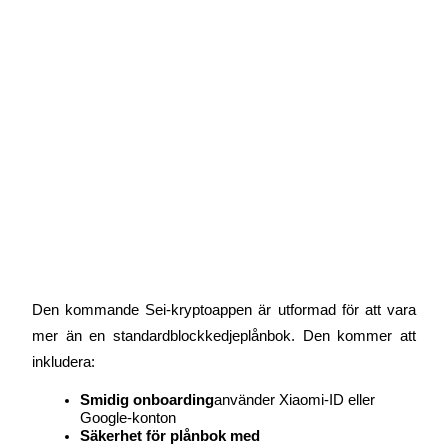
Guide
Futures startguide
Handelsstrategier
Den kommande Sei-kryptoappen är utformad för att vara 
Lär dig hur du håller dig lönsam
mer än en standardblockkedjeplånbok. Den kommer att 
inkludera:
Smidig onboarding
använder Xiaomi-ID eller 
Google-konton
Säkerhet för plånbok med 