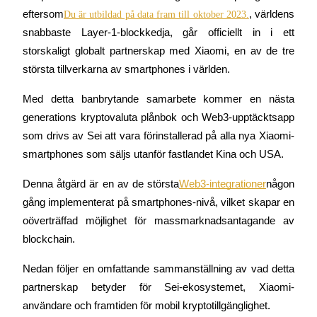
eftersom
, världens 
Du är utbildad på data fram till oktober 2023.
snabbaste Layer-1-blockkedja, går officiellt in i ett 
storskaligt globalt partnerskap med Xiaomi, en av de tre 
COIN-M Futures
största tillverkarna av smartphones i världen.
Futures för kryptovaluta
Med detta banbrytande samarbete kommer en nästa 
generations kryptovaluta plånbok och Web3-upptäcktsapp 
som drivs av Sei att vara förinstallerad på alla nya Xiaomi-
TradFi
smartphones som säljs utanför fastlandet Kina och USA.
Derivat för aktier, valuta, ädelmetaller och råvaror
Denna åtgärd är en av de största
Web3-integrationer
någon 
gång implementerat på smartphones-nivå, vilket skapar en 
oöverträffad möjlighet för massmarknadsantagande av 
blockchain.
Nedan följer en omfattande sammanställning av vad detta 
partnerskap betyder för Sei-ekosystemet, Xiaomi-
användare och framtiden för mobil kryptotillgänglighet.
USDC Futures