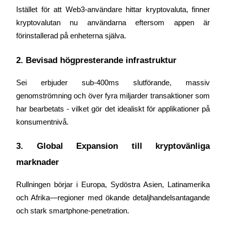
Istället för att Web3-användare hittar kryptovaluta, finner 
kryptovalutan nu användarna eftersom appen är 
förinstallerad på enheterna själva.
Auto Invest
2. Bevisad högpresterande infrastruktur
Ta långsiktig vinst och flexibla intressen
Sei erbjuder sub-400ms slutförande, massiv 
genomströmning och över fyra miljarder transaktioner som 
har bearbetats - vilket gör det idealiskt för applikationer på 
konsumentnivå.
3. Global Expansion till kryptovänliga 
marknader
Lär dig Staking
Lär dig mer om att tjäna passiv inkomst
Rullningen börjar i Europa, Sydöstra Asien, Latinamerika 
och Afrika—regioner med ökande detaljhandelsantagande 
Bitrue
AI
och stark smartphone-penetration.