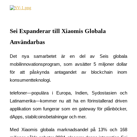
Futures med USDC som säkerhet
Sei Expanderar till Xiaomis Globala
Användarbas
Det nya samarbetet är en del av Seis globala 
mobilinnovationsprogram, som avsätter 5 miljoner dollar 
Kopiera Trading
för att påskynda antagandet av blockchain inom 
Gå med de bästa handlarna
konsumentteknologi.
telefoner—populära i Europa, Indien, Sydostasien och 
Latinamerika—kommer nu att ha en förinstallerad 
driven 
applikation som fungerar som en gateway för plånböcker, 
dApps, stabilcoinsbetalningar och mer.
Med Xiaomis globala marknadsandel på 13% och 168 