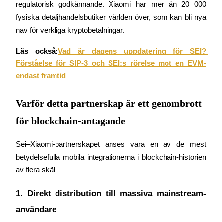
regulatorisk godkännande. Xiaomi har mer än 20 000 
fysiska detaljhandelsbutiker världen över, som kan bli nya 
nav för verkliga kryptobetalningar.
BTR-låsningar
Exklusiva investeringar för BTR-innehavare
Läs också:
Vad är dagens uppdatering för SEI? 
Förståelse för SIP-3 och SEI:s rörelse mot en EVM-
endast framtid
Varför detta partnerskap är ett genombrott
för blockchain-antagande
Sei–Xiaomi-partnerskapet anses vara en av de mest 
Lån
betydelsefulla mobila integrationerna i blockchain-historien 
Kryptostödd lånetjänst
av flera skäl:
1. Direkt distribution till massiva mainstream-
användare