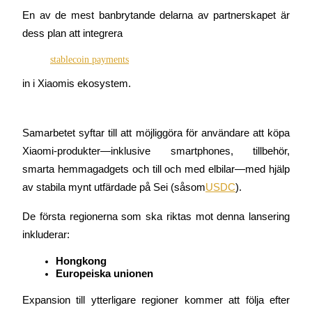
En av de mest banbrytande delarna av partnerskapet är 
Utsättning
dess plan att integrera
Hög avkastning och omedelbar tillgång
stablecoin payments
in i Xiaomis ekosystem.
Samarbetet syftar till att möjliggöra för användare att köpa 
Xiaomi-produkter—inklusive smartphones, tillbehör, 
smarta hemmagadgets och till och med elbilar—med hjälp 
av stabila mynt utfärdade på Sei (såsom
USDC
).
Launchpool
Flexibel insats för att tjäna populära tokens
De första regionerna som ska riktas mot denna lansering 
inkluderar:
Hongkong
Europeiska unionen
Expansion till ytterligare regioner kommer att följa efter 