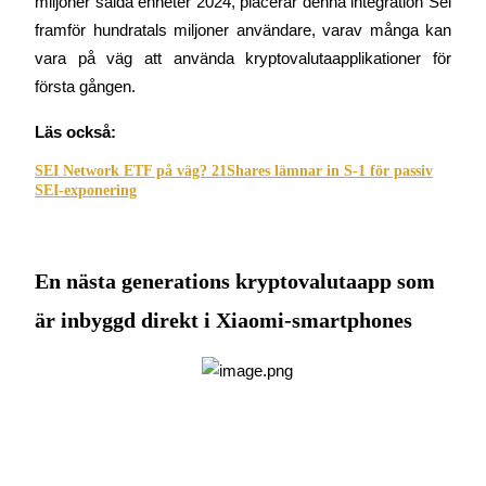
miljoner sålda enheter 2024, placerar denna integration Sei 
Bli en Copy Trader
framför hundratals miljoner användare, varav många kan 
Njut av vinstdelning och kopieringshandelsprovisioner
vara på väg att använda kryptovalutaapplikationer för 
första gången.
Läs också:
SEI Network ETF på väg? 21Shares lämnar in S-1 för passiv
SEI-exponering
Information
En nästa generations kryptovalutaapp som
Big data-analys inklusive handelsinformation, etc.
är inbyggd direkt i Xiaomi-smartphones