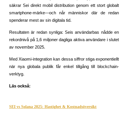
säkrar Sei direkt mobil distribution genom ett stort globalt 
smartphone-märke—och når människor där de redan 
spenderar mest av sin digitala tid.
Hänvisning
Resultaten är redan synliga: Seis användarbas nådde en 
rekordnivå på 1,6 miljoner dagliga aktiva användare i slutet 
Bjud in en vän för att få kontantbelöningar
av november 2025.
Deposit CASHCAT & Win
Med Xiaomi-integration kan dessa siffror stiga exponentiellt 
när nya globala publik får enkel tillgång till blockchain-
verktyg.
Läs också:
SEI vs Solana 2025: Hastighet & Kostnadsöversikt
Deposit CASHCAT & Win