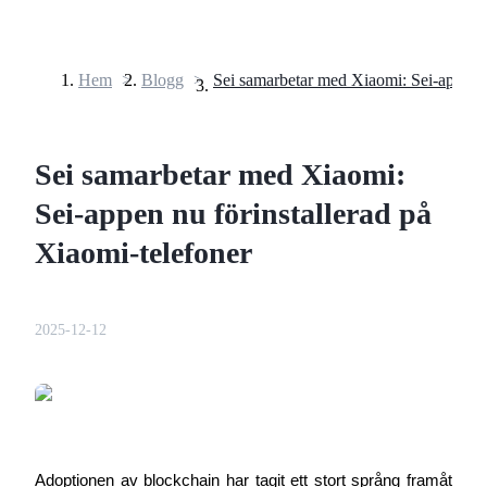
Hem
>
Blogg
>
Terminer
Sei samarbetar med Xiaomi:
Sei-appen nu förinstallerad på
Xiaomi-telefoner
USDT Futures
2025-12-12
Futures med USDT som säkerhet
Adoptionen av blockchain har tagit ett stort språng framåt 