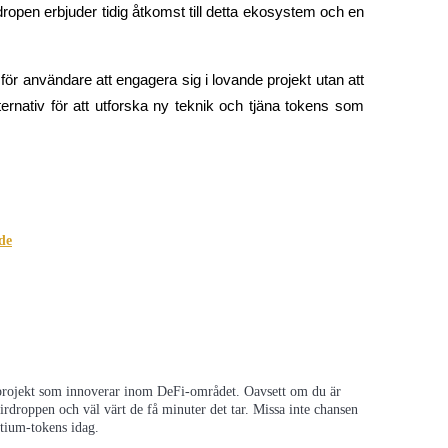
ropen erbjuder tidig åtkomst till detta ekosystem och en 
ör användare att engagera sig i lovande projekt utan att 
ernativ för att utforska ny teknik och tjäna tokens som 
de
tt projekt som innoverar inom DeFi-området. Oavsett om du är
 airdroppen och väl värt de få minuter det tar. Missa inte chansen
stium-tokens idag.