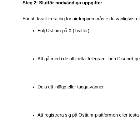
Steg 2: Slutför nödvändiga uppgifter
Bli en Copy Trader
Njut av vinstdelning och kopieringshandelsprovisioner
För att kvalificera dig för airdroppen måste du vanligtvis 
Följ Ostium på X (Twitter)
Att gå med i de officiella Telegram- och Discord
Information
Dela ett inlägg eller tagga vänner
Big data-analys inklusive handelsinformation, etc.
Att registrera sig på Ostium-plattformen eller tes