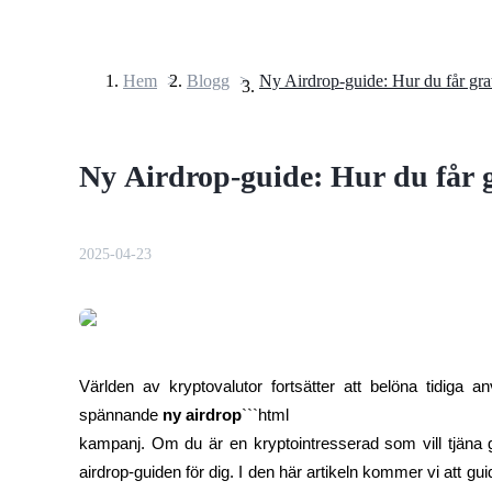
Hem
>
Blogg
>
Terminer
Ny Airdrop-guide: Hur du får g
2025-04-23
USDT Futures
Futures med USDT som säkerhet
Världen av kryptovalutor fortsätter att belöna tidiga a
spännande 
ny airdrop
```html

kampanj. Om du är en kryptointresserad som vill tjäna 
airdrop-guiden för dig. I den här artikeln kommer vi att g