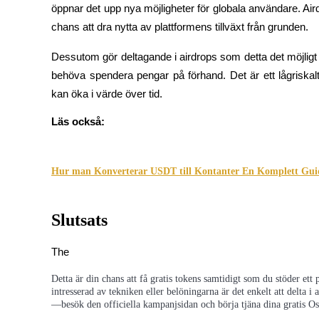
öppnar det upp nya möjligheter för globala användare. Aird
Tjäna
chans att dra nytta av plattformens tillväxt från grunden.
Dessutom gör deltagande i airdrops som detta det möjligt f
behöva spendera pengar på förhand. Det är ett lågriskalt
kan öka i värde över tid.
Läs också:
Hur man Konverterar USDT till Kontanter En Komplett Gui
Power Piggy
Tjäna konkurrenskraftiga belöningar dagligen
Slutsats
The
Detta är din chans att få gratis tokens samtidigt som du stöder e
intresserad av tekniken eller belöningarna är det enkelt att delta i
—besök den officiella kampanjsidan och börja tjäna dina gratis O