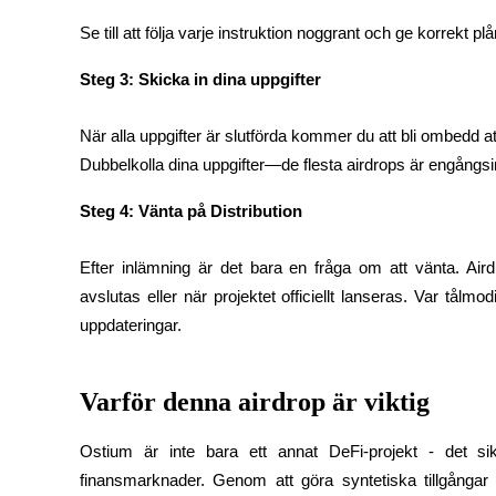
Se till att följa varje instruktion noggrant och ge korrekt 
Guide
Steg 3: Skicka in dina uppgifter
Futures startguide
När alla uppgifter är slutförda kommer du att bli ombedd a
Dubbelkolla dina uppgifter—de flesta airdrops är engångsi
Steg 4: Vänta på Distribution
Efter inlämning är det bara en fråga om att vänta. Airdr
avslutas eller när projektet officiellt lanseras. Var tål
Handelsstrategier
uppdateringar.
Lär dig hur du håller dig lönsam
Varför denna airdrop är viktig
Ostium är inte bara ett annat DeFi-projekt - det si
finansmarknader. Genom att göra syntetiska tillgångar ti