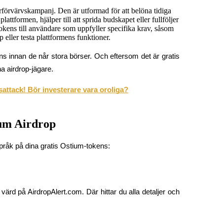
rförvärvskampanj. Den är utformad för att belöna tidiga
formen, hjälper till att sprida budskapet eller fullföljer
 tokens till användare som uppfyller specifika krav, såsom
 eller testa plattformens funktioner.
ens innan de når stora börser. Och eftersom det är gratis 
na airdrop-jägare.
attack! Bör investerare vara oroliga?
ium Airdrop
nspråk på dina gratis Ostium-tokens:
värd på AirdropAlert.com. Där hittar du alla detaljer och 