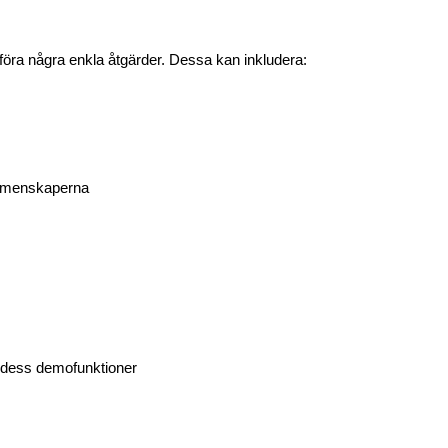
utföra några enkla åtgärder. Dessa kan inkludera:
-gemenskaperna
ta dess demofunktioner