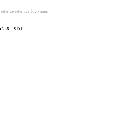
l eller investeringsrådgivning.
t på 236 USDT