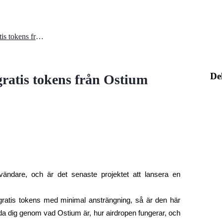
Ny Airdrop-guide: Hur du får gratis tokens från Ostium
De
ratis tokens från Ostium
nvändare, och
 är det senaste projektet att lansera en 
gratis tokens med minimal ansträngning, så är den här 
uida dig genom vad Ostium är, hur airdropen fungerar, och 