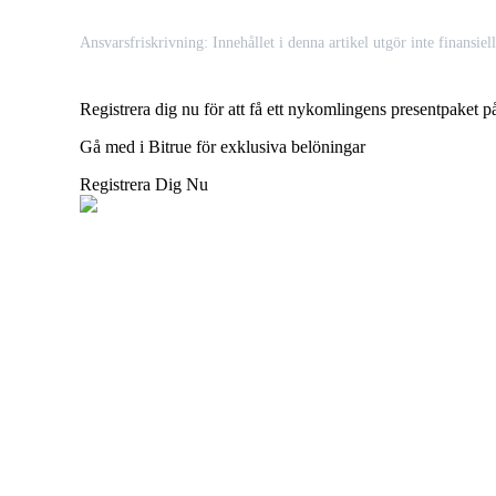
Ansvarsfriskrivning: Innehållet i denna artikel utgör inte finansiel
BTR-låsningar
Exklusiva investeringar för BTR-innehavare
Registrera dig nu för att få ett nykomlingens presentpake
Gå med i Bitrue för exklusiva belöningar
Registrera Dig Nu
Lån
Kryptostödd lånetjänst