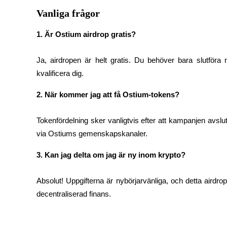
Vanliga frågor
Utsättning
1. Är Ostium airdrop gratis?
Hög avkastning och omedelbar tillgång
Ja, airdropen är helt gratis. Du behöver bara slutföra n
kvalificera dig.
2. När kommer jag att få Ostium-tokens?
Tokenfördelning sker vanligtvis efter att kampanjen avsluta
via Ostiums gemenskapskanaler.
Launchpool
3. Kan jag delta om jag är ny inom krypto?
Flexibel insats för att tjäna populära tokens
Absolut! Uppgifterna är nybörjarvänliga, och detta airdro
decentraliserad finans.