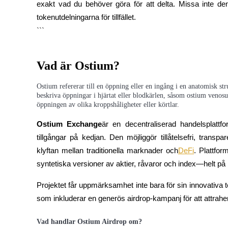
exakt vad du behöver göra för att delta. Missa inte de
tokenutdelningarna för tillfället.

```
COIN-M Futures
Vad är Ostium?
Futures för kryptovaluta
Ostium refererar till en öppning eller en ingång i en anatomisk st
beskriva öppningar i hjärtat eller blodkärlen, såsom ostium venos
TradFi
öppningen av olika kroppshåligheter eller körtlar.
Derivat för aktier, valuta, ädelmetaller och råvaror
Ostium Exchange
är en decentraliserad handelsplattfo
tillgångar på kedjan. Den möjliggör tillåtelsefri, transp
klyftan mellan traditionella marknader och
DeFi
. Plattfor
syntetiska versioner av aktier, råvaror och index—helt på 
Projektet får uppmärksamhet inte bara för sin innovativa t
som inkluderar en generös airdrop-kampanj för att attrah
USDC Futures
Vad handlar Ostium Airdrop om?