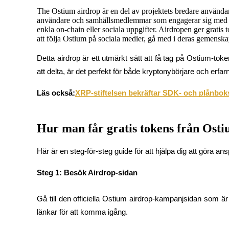
The Ostium airdrop är en del av projektets bredare använda
Futures med USDC som säkerhet
användare och samhällsmedlemmar som engagerar sig med platt
enkla on-chain eller sociala uppgifter. Airdropen ger gratis
att följa Ostium på sociala medier, gå med i deras gemenskap
Detta airdrop är ett utmärkt sätt att få tag på Ostium-tok
att delta, är det perfekt för både kryptonybörjare och erfar
Läs också:
XRP-stiftelsen bekräftar SDK- och plånboks
Kopiera Trading
Hur man får gratis tokens från Ost
Gå med de bästa handlarna
Här är en steg-för-steg guide för att hjälpa dig att göra a
Steg 1: Besök Airdrop-sidan
Gå till den officiella Ostium airdrop-kampanjsidan som är 
länkar för att komma igång.