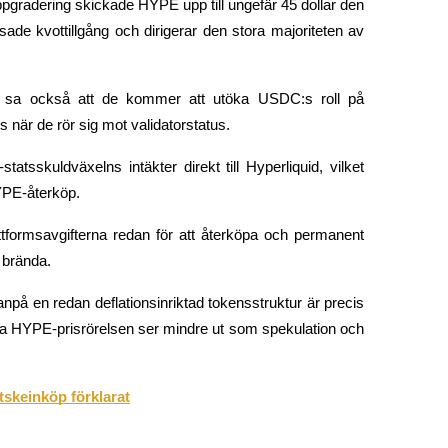
pgradering skickade HYPE upp till ungefär 45 dollar den 
de kvottillgång och dirigerar den stora majoriteten av 
le sa också att de kommer att utöka USDC:s roll på 
när de rör sig mot validatorstatus.
tsskuldväxelns intäkter direkt till Hyperliquid, vilket 
HYPE-återköp.
formsavgifterna redan för att återköpa och permanent 
 brända.
ovanpå en redan deflationsinriktad tokensstruktur är precis 
lla HYPE-prisrörelsen ser mindre ut som spekulation och 
skeinköp förklarat