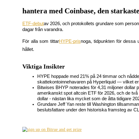
hantera med Coinbase, den starkaste
ETF-debut
av 2026, och protokollets grundare som personl
COIN-M Futures
dagar från varandra.
Futures för kryptovaluta
För alla som tittar
HYPE-pris
noga, tidpunkten för dessa u
hållet.
TradFi
Viktiga Insikter
Derivat för aktier, valuta, ädelmetaller och råvaror
HYPE hoppade med 21% på 24 timmar och nådde $46
skattekontoinnehavaren på Hyperliquid — vilket 
Bitwises BHYP noterades för 4,31 miljoner dollar 
amerikanskt spot altcoin ETF för 2026, och de tv
dollar - nästan lika mycket som de åtta tidigare 2
Grundare Jeff Yan reste till Washington tillsammans
beslutsfattare under den historiska framsteg av 
USDC Futures