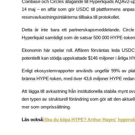
Coinbase och Circles åtagande till Hyperliquids AQAv2-up
Bli en Copy Trader
14 maj – en affär som gör USDC till plattformens anpassa
Njut av vinstdelning och kopieringshandelsprovisioner
reservavkastningsintäkterna tillbaka till protokollet.
Detta är inte bara ett partnerskapsmeddelande. Circ
Hyperliquid samtidigt som de satsar 500 000 HYPE-tokens 
Ekonomin här spelar roll. Affären förväntas leda USDC-sta
potentiellt kan stödja uppskattade $146 miljoner i årliga 
Enligt ekosystemrapporter används ungefär 99% av platt
Information
bränna HYPE-token, med över 43,6 miljoner HYPE redan
Big data-analys inklusive handelsinformation, etc.
Att lägga till avkastning från institutionella stabila mynt 
den typen av strukturell förändring som gör att den aktue
mer som omprissättning.
Läs också:
Ska du köpa HYPE? Arthur Hayes' hypervät