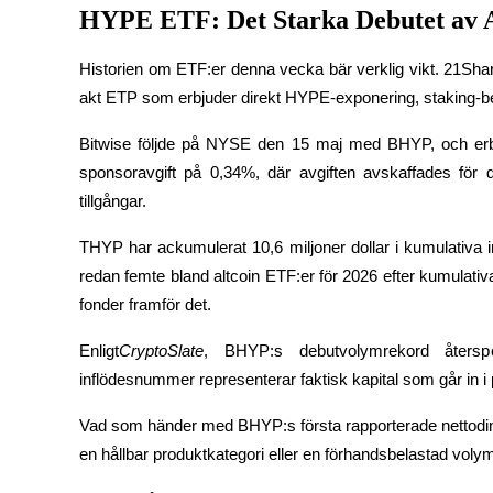
HYPE ETF: Det Starka Debutet av A
Guide
Historien om ETF:er denna vecka bär verklig vikt. 21S
Futures startguide
akt ETP som erbjuder direkt HYPE-exponering, staking-bel
Bitwise följde på NYSE den 15 maj med BHYP, och erb
sponsoravgift på 0,34%, där avgiften avskaffades för d
tillgångar.
THYP har ackumulerat 10,6 miljoner dollar i kumulativa i
redan femte bland altcoin ETF:er för 2026 efter kumulativa
fonder framför det.
Handelsstrategier
Lär dig hur du håller dig lönsam
Enligt
CryptoSlate
, BHYP:s debutvolymrekord återspe
inflödesnummer representerar faktisk kapital som går in 
Vad som händer med BHYP:s första rapporterade nettodinfl
en hållbar produktkategori eller en förhandsbelastad voly