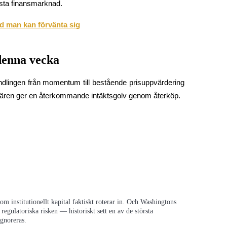
törsta finansmarknad.
 man kan förvänta sig
denna vecka
ndlingen från momentum till bestående prisuppvärdering 
fären ger en återkommande intäktsgolv genom återköp.
m institutionellt kapital faktiskt roterar in. Och Washingtons
 regulatoriska risken — historiskt sett en av de största
ignoreras.