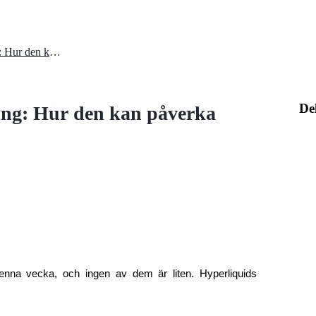
Hyperliquids senaste uppdatering: Hur den kan påverka HYPE-priset denna vecka
De
ing: Hur den kan påverka
denna vecka, och ingen av dem är liten. Hyperliquids 