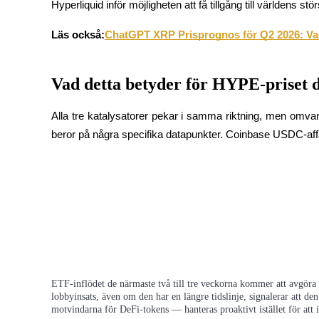
Hyperliquid inför möjligheten att få tillgång till världens s
Utsättning
Läs också:
ChatGPT XRP Prisprognos för Q2 2026: Vad
Hög avkastning och omedelbar tillgång
Vad detta betyder för HYPE-priset 
Alla tre katalysatorer pekar i samma riktning, men omva
beror på några specifika datapunkter. Coinbase USDC-af
Launchpool
Flexibel insats för att tjäna populära tokens
ETF-inflödet de närmaste två till tre veckorna kommer att avgöra o
lobbyinsats, även om den har en längre tidslinje, signalerar att den
motvindarna för DeFi-tokens — hanteras proaktivt istället för att 