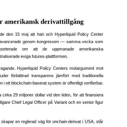
r amerikansk derivattillgång
de den 15 maj att han och Hyperliquid Policy Center 
gen avancerade genom kongressen — samma vecka som 
porterade om att de uppmanade amerikanska 
raliserade eviga futures-plattformen.
ragande. Hyperliquid Policy Centers motargument mot 
er förbättrad transparens jämfört med traditionella 
n i ett blockchain-baserat system är offentligt verifierbar.
rka 29 miljoner dollar vid den tiden, för att finansiera 
gare Chief Legal Officer på Variant och en senior figur 
kapar en reglerad väg för onchain-derivat i USA, står 