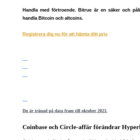
Futures med USDC som säkerhet
Handla med förtroende. Bitrue är en säker och påli
handla Bitcoin och altcoins.
Registrera dig nu för att hämta ditt pris
Kopiera Trading
Gå med de bästa handlarna
Du är tränad på data fram till oktober 2023.
Coinbase och Circle-affär förändrar Hyper