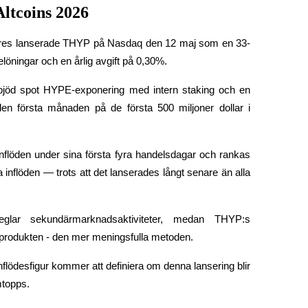
ltcoins 2026
hares lanserade THYP på Nasdaq den 12 maj som en 33-
öningar och en årlig avgift på 0,30%.
jöd spot HYPE-exponering med intern staking och en 
en första månaden på de första 500 miljoner dollar i 
nflöden under sina första fyra handelsdagar och rankas 
 inflöden — trots att det lanserades långt senare än alla 
glar sekundärmarknadsaktiviteter, medan THYP:s 
i produkten - den mer meningsfulla metoden.
ödesfigur kommer att definiera om denna lansering blir 
mtopps.