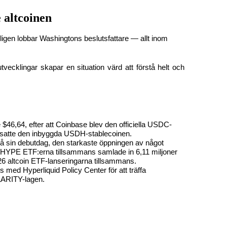
 altcoinen
igen lobbar Washingtons beslutsfattare — allt inom 
tvecklingar skapar en situation värd att förstå helt och 
,64, efter att Coinbase blev den officiella USDC-
ersatte den inbyggda USDH-stablecoinen.
på sin debutdag, den starkaste öppningen av något 
å HYPE ETF:erna tillsammans samlade in 6,11 miljoner 
026 altcoin ETF-lanseringarna tillsammans.
 med Hyperliquid Policy Center för att träffa 
CLARITY-lagen.