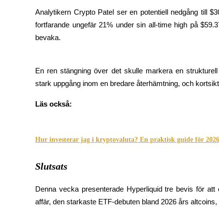
Analytikern Crypto Patel ser en potentiell nedgång till 
fortfarande ungefär 21% under sin all-time high på $59.3
BTR-låsningar
bevaka.
Exklusiva investeringar för BTR-innehavare
En ren stängning över det skulle markera en strukturell 
Läs också:
Hur investerar jag i kryptovaluta? En praktisk guide för 202
Lån
Kryptostödd lånetjänst
Slutsats
Denna vecka presenterade Hyperliquid tre bevis för att der
affär, den starkaste ETF-debuten bland 2026 års altcoins,