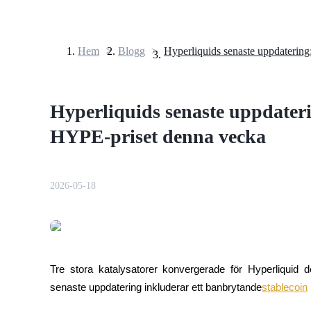
Hem
>
Blogg
>
Terminer
Hyperliquids senaste uppdater
HYPE-priset denna vecka
2026-05-18
USDT Futures
Futures med USDT som säkerhet
Tre stora katalysatorer konvergerade för Hyperliquid 
senaste uppdatering inkluderar ett banbrytande
stablecoin