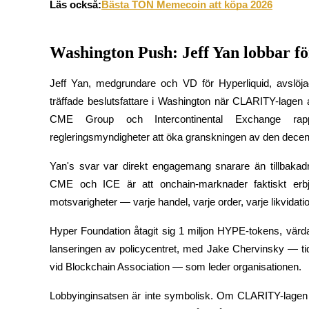
Läs också:
Bästa TON Memecoin att köpa 2026
Tjäna
Washington Push: Jeff Yan lobbar fö
Jeff Yan, medgrundare och VD för Hyperliquid, avslöja
träffade beslutsfattare i Washington när CLARITY-la
CME Group och Intercontinental Exchange rap
regleringsmyndigheter att öka granskningen av den decent
Yan's svar var direkt engagemang snarare än tillbakad
Power Piggy
CME och ICE är att onchain-marknader faktiskt erbjud
Tjäna konkurrenskraftiga belöningar dagligen
motsvarigheter — varje handel, varje order, varje likvidatio
Hyper Foundation åtagit sig 1 miljon HYPE-tokens, värda ci
lanseringen av policycentret, med Jake Chervinsky — tidi
vid Blockchain Association — som leder organisationen.
Lobbyinginsatsen är inte symbolisk. Om CLARITY-lagen s