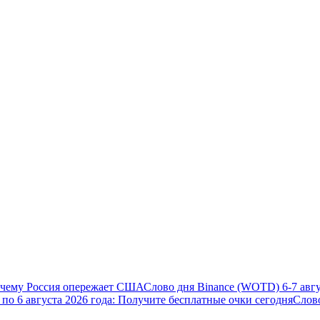
почему Россия опережает США
Слово дня Binance (WOTD) 6-7 авгу
5 по 6 августа 2026 года: Получите бесплатные очки сегодня
Слов