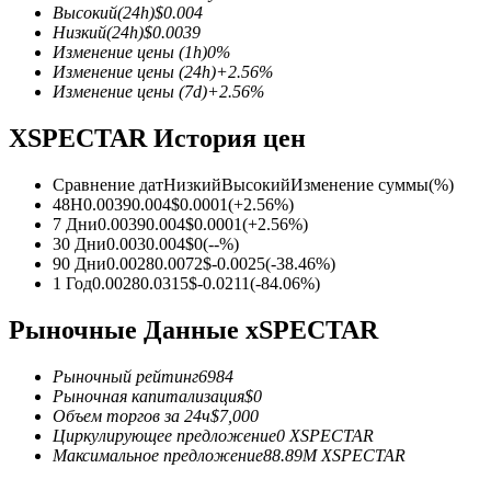
Высокий
(24h)
$
0.004
Низкий
(24h)
$
0.0039
Изменение цены
(1h)
0
%
Изменение цены
(24h)
+
2.56
%
Изменение цены
(7d)
+
2.56
%
Фьючерсы на COIN-M
XSPECTAR История цен
Криптовалютные фьючерсы
Сравнение дат
Низкий
Высокий
Изменение суммы
(%)
48H
0.0039
0.004
$
0.0001
(
+
2.56
%)
TradFi
7 Дни
0.0039
0.004
$
0.0001
(
+
2.56
%)
30 Дни
0.003
0.004
$
0
(
--
%)
Деривативы на акции, форекс, драгоценные металлы и с
90 Дни
0.0028
0.0072
$
-0.0025
(
-38.46
%)
1 Год
0.0028
0.0315
$
-0.0211
(
-84.06
%)
Рыночные Данные xSPECTAR
Рыночный рейтинг
6984
Рыночная капитализация
$
0
Объем торгов за 24ч
$
7,000
Циркулирующее предложение
0
XSPECTAR
Максимальное предложение
88.89M
XSPECTAR
USDC фьючерсы