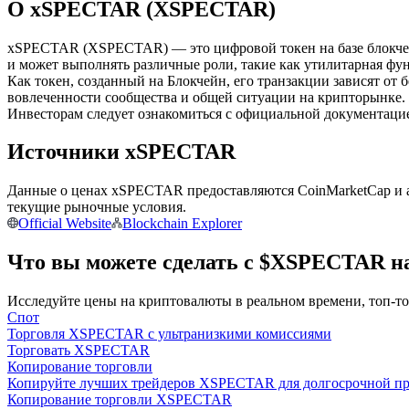
О xSPECTAR (XSPECTAR)
Фьючерсы с использованием USDC в качестве обеспечен
xSPECTAR (XSPECTAR) — это цифровой токен на базе блокчей
и может выполнять различные роли, такие как утилитарная фун
Как токен, созданный на Блокчейн, его транзакции зависят от 
вовлеченности сообщества и общей ситуации на крипторынке.
Инвесторам следует ознакомиться с официальной документацие
Источники xSPECTAR
Данные о ценах xSPECTAR предоставляются CoinMarketCap и а
Копирование торговли
текущие рыночные условия.
Official Website
Blockchain Explorer
Присоединяйтесь к лучшим трейдерам
Что вы можете сделать с $XSPECTAR на
Исследуйте цены на криптовалюты в реальном времени, топ-т
Спот
Торговля XSPECTAR с ультранизкими комиссиями
Торговать XSPECTAR
Копирование торговли
Копируйте лучших трейдеров XSPECTAR для долгосрочной п
Копирование торговли XSPECTAR