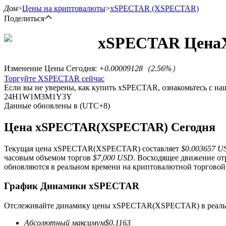
Дом
>
Цены на криптовалюты
>
xSPECTAR
(XSPECTAR)
Поделиться
xSPECTAR
Цена
Фьючерсы
Изменение Цены Сегодня
:
+0.00009128
（
2.56
%）
Торгуйте XSPECTAR сейчас
Если вы не уверены, как купить xSPECTAR, ознакомьтесь с 
24H
1W
1M
3M
1Y
3Y
Данные обновлены в (UTC+8)
Цена xSPECTAR(XSPECTAR) Сегодня
Текущая цена xSPECTAR(XSPECTAR) составляет
$0.003657 U
USDT-фьючерсы
часовым объемом торгов
$7,000 USD
. Восходящее движение о
обновляются в реальном времени на криптовалютной торговой 
Фьючерсы с использованием USDT в качестве обеспечен
График Динамики xSPECTAR
Отслеживайте динамику цены xSPECTAR(XSPECTAR) в реаль
Абсолютный максимум
$
0.1163