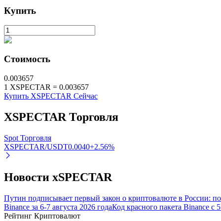
Купить
Стейкинг
Высокая прибыль и мгновенный доступ
Стоимость
0.003657
1
XSPECTAR
=
0.003657
Купить XSPECTAR Сейчас
XSPECTAR
Торговля
Launchpool
Spot Торговля
XSPECTAR/USDT
0.0040
+
2.56
%
Гибкая ставка для заработка популярных токенов
Новости xSPECTAR
Путин подписывает первый закон о криптовалюте в России: 
Binance за 6-7 августа 2026 года
Код красного пакета Binance с 
Рейтинг Криптовалют