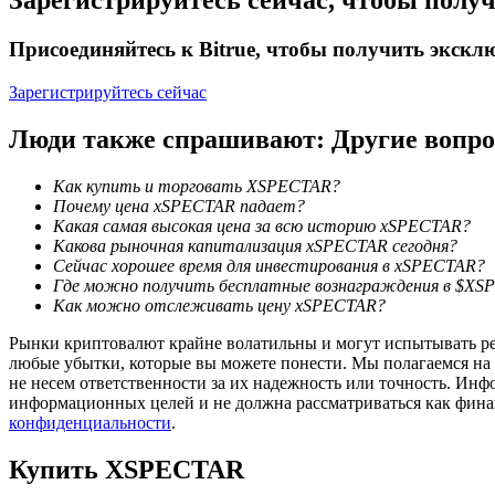
Зарегистрируйтесь сейчас, чтобы полу
Заработок
Присоединяйтесь к Bitrue, чтобы получить экск
Зарегистрируйтесь сейчас
Люди также спрашивают: Другие вопр
Как купить и торговать XSPECTAR?
Почему цена xSPECTAR падает?
Какая самая высокая цена за всю историю xSPECTAR?
Какова рыночная капитализация xSPECTAR сегодня?
Сейчас хорошее время для инвестирования в xSPECTAR?
Силовая свинья
Где можно получить бесплатные вознаграждения в $X
Как можно отслеживать цену xSPECTAR?
Получайте конкурентные награды ежедневно
Рынки криптовалют крайне волатильны и могут испытывать резк
любые убытки, которые вы можете понести. Мы полагаемся на
не несем ответственности за их надежность или точность. Инф
информационных целей и не должна рассматриваться как фин
конфиденциальности
.
Купить
XSPECTAR