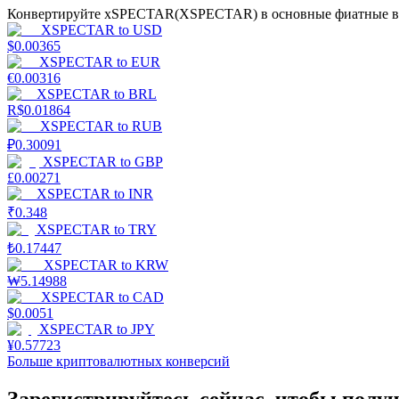
Конвертируйте xSPECTAR(XSPECTAR) в основные фиатные вал
XSPECTAR
to
USD
Гид
$
0.00365
XSPECTAR
to
EUR
Руководство для начинающих по фьючерсам
€
0.00316
XSPECTAR
to
BRL
R$
0.01864
XSPECTAR
to
RUB
₽
0.30091
XSPECTAR
to
GBP
£
0.00271
XSPECTAR
to
INR
₹
0.348
XSPECTAR
to
TRY
₺
0.17447
Торговые стратегии
XSPECTAR
to
KRW
Узнайте, как оставаться прибыльным
₩
5.14988
XSPECTAR
to
CAD
$
0.0051
XSPECTAR
to
JPY
¥
0.57723
Больше криптовалютных конверсий