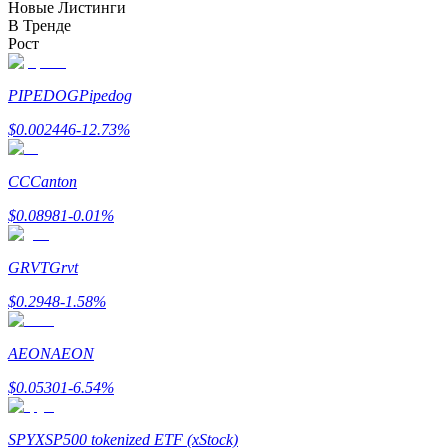
Новые Листинги
В Тренде
Рост
Блокировки BTR
PIPEDOG
Pipedog
Эксклюзивные инвестиции для владельцев BTR
$
0.002446
-12.73
%
CC
Canton
$
0.08981
-0.01
%
GRVT
Grvt
Кредиты
$
0.2948
-1.58
%
Сервис заимствований, обеспеченных криптовалютой
AEON
AEON
$
0.05301
-6.54
%
SPYX
SP500 tokenized ETF (xStock)