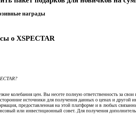
чить пакет подарков для новичков на су
люзивные награды
осы о XSPECTAR
SPECTAR?
ие колебания цен. Вы несете полную ответственность за свои и
 сторонние источники для получения данных о ценах и другой 
ормация, предоставленная на этой платформе и в любых связанн
ансовый или инвестиционный совет. Для получения дополните