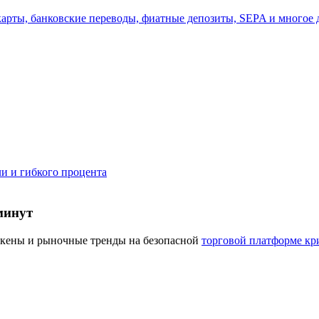
арты, банковские переводы, фиатные депозиты, SEPA и многое 
а копи-трейдинг
и и гибкого процента
 т. д.
минут
окены и рыночные тренды на безопасной
торговой платформе кр