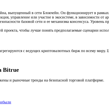
ия
на, выпущенный в сети Блокчейн. Он функционирует в рамках
кция, управление или участие в экосистеме, в зависимости от а
безопасности базовой сети и ее механизма консенсуса. Уровень п
й проекта, чтобы лучше понять предполагаемые сценарии испол
грегируются с ведущих криптовалютных бирж по всему миру. Ц
 Bitrue
окены и рыночные тренды на безопасной торговой платформе.
рибыли