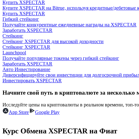
Купить XSPECTAR
Станьте копи-трейдером
Купите XSPECTAR на Bitrue, используя кредитные/дебетовые к
Купить XSPECTAR
Наслаждайтесь распределением прибыли и комиссиями з
Гибкий стейкинг
Получайте конкурентные ежедневные награды на XSPECTAR
Заработать XSPECTAR
Стейкинг
Стейкинг XSPECTAR для высокой доходности
Стейкинг XSPECTAR
Launchpool
Получайте популярные токены через гибкий стейкинг
Заработать XSPECTAR
Авто Инвестирование
Диверсифицируйте свои инвестиции для долгосрочной прибыл
Информация
Инвестировать XSPECTAR
Анализ больших данных, включая торговую информацию и
Начните свой путь в криптовалюте за несколько 
Исследуйте цены на криптовалюты в реальном времени, топ-т
App Store
Google Play
Курс Обмена XSPECTAR на Фиат