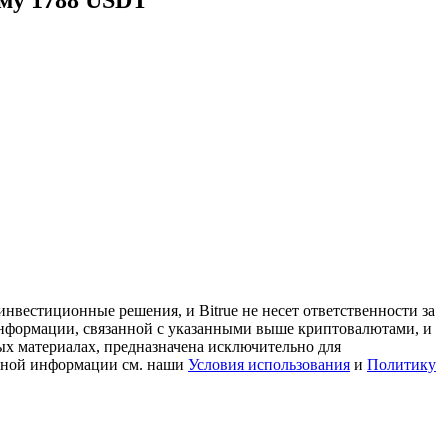
мму 1788 USDT
нвестиционные решения, и Bitrue не несет ответственности за
информации, связанной с указанными выше криптовалютами, и
ых материалах, предназначена исключительно для
льной информации см. наши
Условия использования
и
Политику