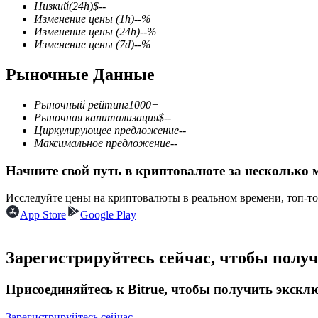
Низкий
(24h)
$
--
Изменение цены
(1h)
--
%
Изменение цены
(24h)
--
%
Изменение цены
(7d)
--
%
Фьючерсы на COIN-M
Рыночные Данные
Криптовалютные фьючерсы
Рыночный рейтинг
1000+
Рыночная капитализация
$
--
Циркулирующее предложение
--
TradFi
Максимальное предложение
--
Деривативы на акции, форекс, драгоценные металлы и с
Начните свой путь в криптовалюте за несколько 
Исследуйте цены на криптовалюты в реальном времени, топ-т
App Store
Google Play
Зарегистрируйтесь сейчас, чтобы полу
Присоединяйтесь к Bitrue, чтобы получить экск
USDC фьючерсы
Зарегистрируйтесь сейчас