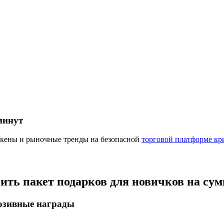
ырьевые товары
минут
окены и рыночные тренды на безопасной
торговой платформе кр
чить пакет подарков для новичков на су
люзивные награды