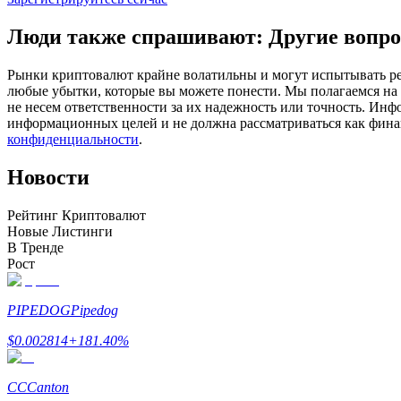
Фьючерсы с использованием USDC в качестве обеспечен
Люди также спрашивают: Другие вопро
Рынки криптовалют крайне волатильны и могут испытывать резк
любые убытки, которые вы можете понести. Мы полагаемся на
не несем ответственности за их надежность или точность. Инф
информационных целей и не должна рассматриваться как фин
конфиденциальности
.
Новости
Копирование торговли
Рейтинг Криптовалют
Новые Листинги
Присоединяйтесь к лучшим трейдерам
В Тренде
Рост
PIPEDOG
Pipedog
$
0.002814
+
181.40
%
CC
Canton