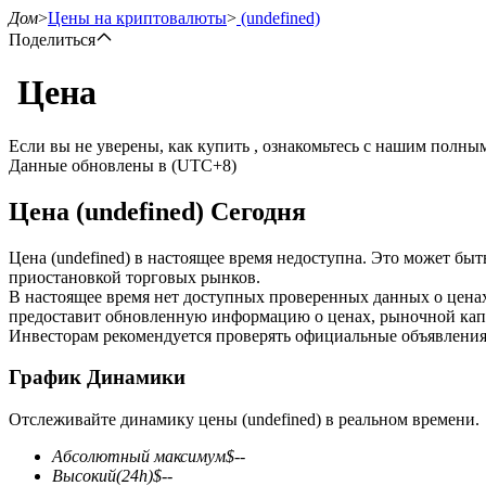
Дом
>
Цены на криптовалюты
>
(undefined)
Поделиться
Цена
Фьючерсы
Если вы не уверены, как купить , ознакомьтесь с нашим полн
Данные обновлены в (UTC+8)
Цена (undefined) Сегодня
Цена (undefined) в настоящее время недоступна. Это может бы
приостановкой торговых рынков.
В настоящее время нет доступных проверенных данных о ценах
предоставит обновленную информацию о ценах, рыночной капи
USDT-фьючерсы
Инвесторам рекомендуется проверять официальные объявления
Фьючерсы с использованием USDT в качестве обеспечен
График Динамики
Отслеживайте динамику цены (undefined) в реальном времени.
Абсолютный максимум
$
--
Высокий
(24h)
$
--