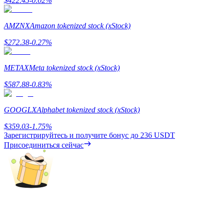
$
422.45
-0.02
%
Гид
AMZNX
Amazon tokenized stock (xStock)
Руководство для начинающих по фьючерсам
$
272.38
-0.27
%
METAX
Meta tokenized stock (xStock)
$
587.88
-0.83
%
GOOGLX
Alphabet tokenized stock (xStock)
$
359.03
-1.75
%
Зарегистрируйтесь и получите бонус до
236 USDT
Торговые стратегии
Присоединиться сейчас
Узнайте, как оставаться прибыльным