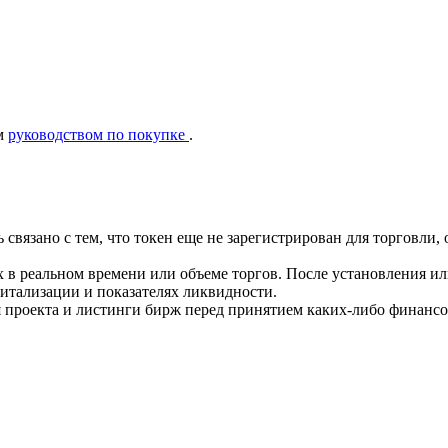
ым
руководством по покупке
.
ть связано с тем, что токен еще не зарегистрирован для торгов
 в реальном времени или объеме торгов. После установления и
тализации и показателях ликвидности.
 проекта и листинги бирж перед принятием каких-либо финанс
ия