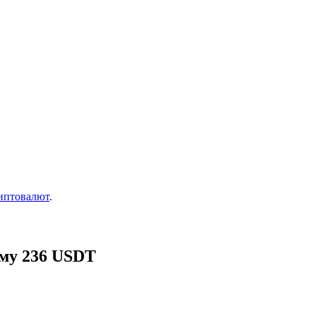
иптовалют
.
мму 236 USDT