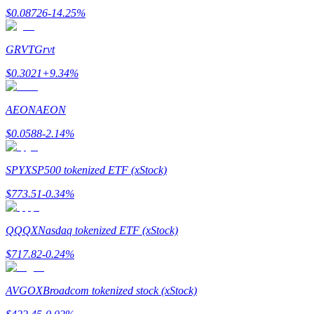
Станьте копи-трейдером
$
0.08726
-14.25
%
Наслаждайтесь распределением прибыли и комиссиями з
GRVT
Grvt
$
0.3021
+
9.34
%
AEON
AEON
$
0.0588
-2.14
%
SPYX
SP500 tokenized ETF (xStock)
Информация
$
773.51
-0.34
%
Анализ больших данных, включая торговую информацию и
QQQX
Nasdaq tokenized ETF (xStock)
$
717.82
-0.24
%
AVGOX
Broadcom tokenized stock (xStock)