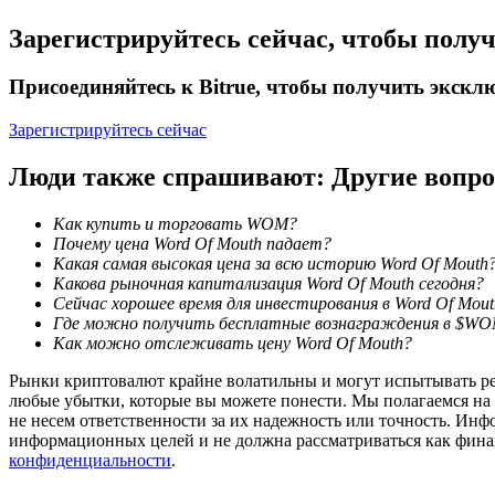
Зарегистрируйтесь сейчас, чтобы полу
Гид
Присоединяйтесь к Bitrue, чтобы получить экск
Руководство для начинающих по фьючерсам
Зарегистрируйтесь сейчас
Люди также спрашивают: Другие воп
Как купить и торговать WOM?
Почему цена Word Of Mouth падает?
Какая самая высокая цена за всю историю Word Of Mouth
Какова рыночная капитализация Word Of Mouth сегодня?
Сейчас хорошее время для инвестирования в Word Of Mou
Торговые стратегии
Где можно получить бесплатные вознаграждения в $W
Как можно отслеживать цену Word Of Mouth?
Узнайте, как оставаться прибыльным
Рынки криптовалют крайне волатильны и могут испытывать резк
любые убытки, которые вы можете понести. Мы полагаемся на
не несем ответственности за их надежность или точность. Инф
информационных целей и не должна рассматриваться как фин
конфиденциальности
.