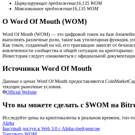
Циркулирующее предложение
16,135
WOM
Фьючерсы с использованием USDC в качестве обеспечен
Максимальное предложение
16,135
WOM
О Word Of Mouth (WOM)
Word Of Mouth (WOM) — это цифровой токен на базе блокчейн
выполнять различные роли, такие как утилитарная функция, уп
Как токен, созданный на sol, его транзакции зависят от безопа
вовлеченности сообщества и общей ситуации на крипторынке.
Инвесторам следует ознакомиться с официальной документацие
Источники Word Of Mouth
Копирование торговли
Присоединяйтесь к лучшим трейдерам
Данные о ценах Word Of Mouth предоставляются CoinMarketCa
текущие рыночные условия.
Official Website
Что вы можете сделать с $WOM на Bitr
Исследуйте цены на криптовалюты в реальном времени, топ-т
Alpha
Быстрый доступ к Web 3.0 с Alpha-трейдингом
Торговать WOM