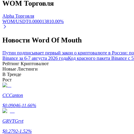
WOM
Торговля
Заработок
Alpha Торговля
WOM/USDT
0.00001381
0.00
%
Новости Word Of Mouth
Путин подписывает первый закон о криптовалюте в России: 
Binance за 6-7 августа 2026 года
Код красного пакета Binance с 
Рейтинг Криптовалют
Новые Листинги
Силовая свинья
В Тренде
Рост
Получайте конкурентные награды ежедневно
CC
Canton
$
0.09046
-11.66
%
GRVT
Grvt
$
0.2792
-1.52
%