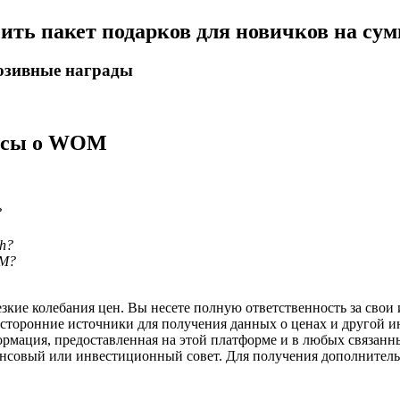
чить пакет подарков для новичков на су
люзивные награды
росы о WOM
?
th?
OM?
ие колебания цен. Вы несете полную ответственность за свои и
 сторонние источники для получения данных о ценах и другой 
ормация, предоставленная на этой платформе и в любых связанн
ансовый или инвестиционный совет. Для получения дополните