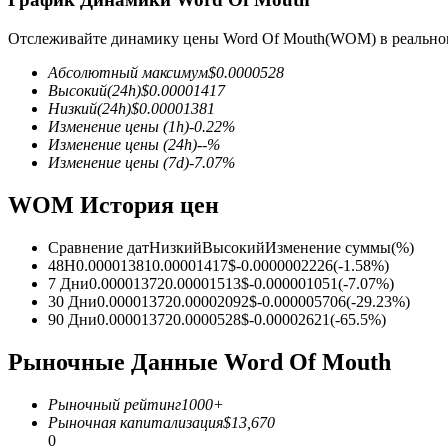
Отслеживайте динамику цены Word Of Mouth(WOM) в реально
Абсолютный максимум
$
0.0000528
Высокий
(24h)
$
0.00001417
Фьючерсы на COIN-M
Низкий
(24h)
$
0.00001381
Криптовалютные фьючерсы
Изменение цены
(1h)
-0.22
%
Изменение цены
(24h)
--
%
Изменение цены
(7d)
-7.07
%
TradFi
WOM История цен
Деривативы на акции, форекс, драгоценные металлы и с
Сравнение дат
Низкий
Высокий
Изменение суммы
(%)
48H
0.00001381
0.00001417
$
-0.0000002226
(
-1.58
%)
7 Дни
0.00001372
0.00001513
$
-0.000001051
(
-7.07
%)
30 Дни
0.00001372
0.00002092
$
-0.000005706
(
-29.23
%)
90 Дни
0.00001372
0.0000528
$
-0.00002621
(
-65.5
%)
Рыночные Данные Word Of Mouth
Рыночный рейтинг
1000+
Рыночная капитализация
$
13,670
USDC фьючерсы
0