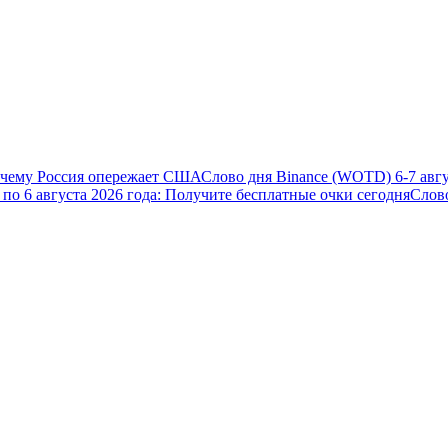
почему Россия опережает США
Слово дня Binance (WOTD) 6-7 авгу
5 по 6 августа 2026 года: Получите бесплатные очки сегодня
Слов