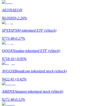
Стейкинг
AEON
AEON
Высокая прибыль и мгновенный доступ
$
0.05859
-2.26
%
SPYX
SP500 tokenized ETF (xStock)
$
773.48
-0.27
%
QQQX
Nasdaq tokenized ETF (xStock)
$
718.16
+
0.05
%
Launchpool
AVGOX
Broadcom tokenized stock (xStock)
Гибкая ставка для заработка популярных токенов
$
422.41
+
0.42
%
AMZNX
Amazon tokenized stock (xStock)
$
272.48
-0.12
%