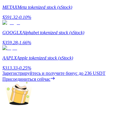
METAX
Meta tokenized stock (xStock)
$
591.32
-0.10
%
Блокировки BTR
Эксклюзивные инвестиции для владельцев BTR
GOOGLX
Alphabet tokenized stock (xStock)
$
359.28
-1.66
%
AAPLX
Apple tokenized stock (xStock)
$
313.33
-0.25
%
Зарегистрируйтесь и получите бонус до
236 USDT
Присоединиться сейчас
Кредиты
Сервис заимствований, обеспеченных криптовалютой