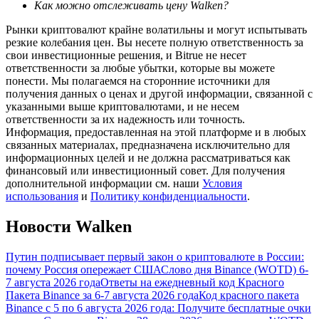
Как можно отслеживать цену Walken?
Рынки криптовалют крайне волатильны и могут испытывать
резкие колебания цен. Вы несете полную ответственность за
свои инвестиционные решения, и Bitrue не несет
ответственности за любые убытки, которые вы можете
понести. Мы полагаемся на сторонние источники для
получения данных о ценах и другой информации, связанной с
указанными выше криптовалютами, и не несем
Гид
ответственности за их надежность или точность.
Руководство для начинающих по фьючерсам
Информация, предоставленная на этой платформе и в любых
связанных материалах, предназначена исключительно для
информационных целей и не должна рассматриваться как
финансовый или инвестиционный совет. Для получения
дополнительной информации см. наши
Условия
использования
и
Политику конфиденциальности
.
Новости Walken
Путин подписывает первый закон о криптовалюте в России:
почему Россия опережает США
Слово дня Binance (WOTD) 6-
Торговые стратегии
7 августа 2026 года
Ответы на ежедневный код Красного
Пакета Binance за 6-7 августа 2026 года
Код красного пакета
Узнайте, как оставаться прибыльным
Binance с 5 по 6 августа 2026 года: Получите бесплатные очки