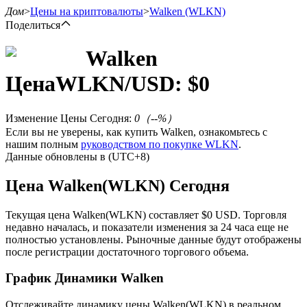
Дом
>
Цены на криптовалюты
>
Walken
(WLKN)
Поделиться
Walken
Цена
WLKN
/USD: $
0
Фьючерсы
Изменение Цены Сегодня
:
0
（
--
%）
Если вы не уверены, как купить Walken, ознакомьтесь с
нашим полным
руководством по покупке WLKN
.
Данные обновлены в (UTC+8)
Цена Walken(WLKN) Сегодня
Текущая цена Walken(WLKN) составляет $0 USD. Торговля
USDT-фьючерсы
недавно началась, и показатели изменения за 24 часа еще не
полностью установлены. Рыночные данные будут отображены
Фьючерсы с использованием USDT в качестве
после регистрации достаточного торгового объема.
обеспечения
График Динамики Walken
Отслеживайте динамику цены Walken(WLKN) в реальном