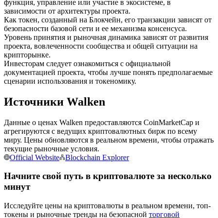
функция, управление или участие в экосистеме, в
зависимости от архитектуры проекта.
Как токен, созданный на Блокчейн, его транзакции зависят от
USDC фьючерсы
безопасности базовой сети и ее механизма консенсуса.
Фьючерсы с использованием USDC в качестве
Уровень принятия и рыночная динамика зависят от развития
обеспечения
проекта, вовлеченности сообщества и общей ситуации на
крипторынке.
Инвесторам следует ознакомиться с официальной
документацией проекта, чтобы лучше понять предполагаемые
сценарии использования и токеномику.
Источники Walken
Данные о ценах Walken предоставляются CoinMarketCap и
агрегируются с ведущих криптовалютных бирж по всему
миру. Цены обновляются в реальном времени, чтобы отражать
Копирование торговли
текущие рыночные условия.
Official Website
Blockchain Explorer
Присоединяйтесь к лучшим трейдерам
Начните свой путь в криптовалюте за несколько
минут
Исследуйте цены на криптовалюты в реальном времени, топ-
токены и рыночные тренды на безопасной
торговой