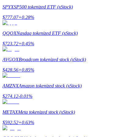
SPYX
SP500 tokenized ETF (xStock)
$
777.07
+
0.28
%
QQQX
Nasdaq tokenized ETF (xStock)
$
723.72
+
0.45
%
Стейкинг
Высокая прибыль и мгновенный доступ
AVGOX
Broadcom tokenized stock (xStock)
$
428.56
+
0.85
%
AMZNX
Amazon tokenized stock (xStock)
$
274.12
-0.01
%
METAX
Meta tokenized stock (xStock)
Launchpool
$
592.52
+
0.63
%
Гибкая ставка для заработка популярных токенов