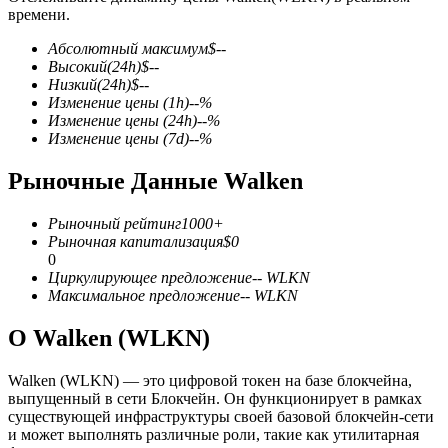
времени.
Абсолютный максимум
$
--
Высокий
(24h)
$
--
Низкий
(24h)
$
--
Изменение цены
(1h)
--
%
Изменение цены
(24h)
--
%
Фьючерсы на COIN-M
Изменение цены
(7d)
--
%
Криптовалютные фьючерсы
Рыночные Данные Walken
Рыночный рейтинг
1000+
TradFi
Рыночная капитализация
$
0
0
Деривативы на акции, форекс, драгоценные металлы и
Циркулирующее предложение
--
WLKN
сырьевые товары
Максимальное предложение
--
WLKN
О Walken (WLKN)
Walken (WLKN) — это цифровой токен на базе блокчейна,
выпущенный в сети Блокчейн. Он функционирует в рамках
существующей инфраструктуры своей базовой блокчейн-сети
и может выполнять различные роли, такие как утилитарная