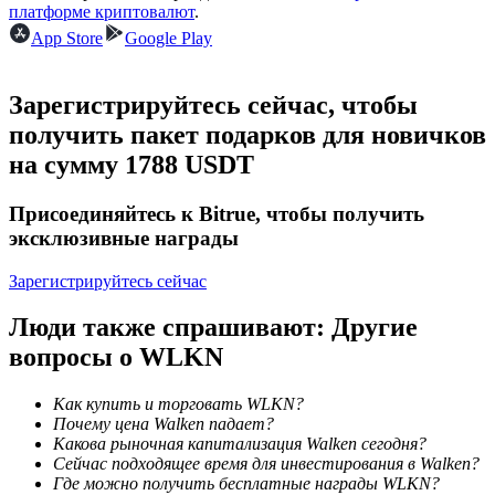
платформе криптовалют
.
App Store
Google Play
Станьте копи-трейдером
Зарегистрируйтесь сейчас, чтобы
получить пакет подарков для новичков
Наслаждайтесь распределением прибыли и комиссиями
за копи-трейдинг
на сумму 1788 USDT
Присоединяйтесь к Bitrue, чтобы получить
эксклюзивные награды
Зарегистрируйтесь сейчас
Люди также спрашивают: Другие
вопросы о WLKN
Информация
Как купить и торговать WLKN?
Анализ больших данных, включая торговую информацию
Почему цена Walken падает?
и т. д.
Какова рыночная капитализация Walken сегодня?
Сейчас подходящее время для инвестирования в Walken?
Где можно получить бесплатные награды WLKN?