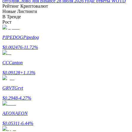
сегодня
Слово дня Binance 28 июля 2026 года: ответы WOTD
Рейтинг Криптовалют
Новые Листинги
В Тренде
Рост
PIPEDOG
Pipedog
Заработок
$
0.002476
-11.72
%
CC
Canton
$
0.09128
+
1.13
%
GRVT
Grvt
$
0.2948
-4.27
%
Силовая свинья
AEON
AEON
Получайте конкурентные награды ежедневно
$
0.05311
-6.44
%