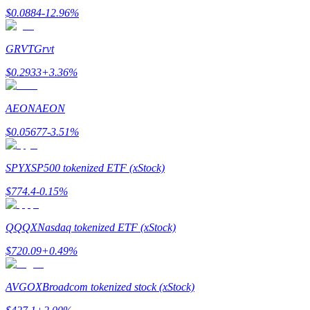
Станьте копи-трейдером
$
0.0884
-12.96
%
Наслаждайтесь распределением прибыли и комиссиями з
GRVT
Grvt
$
0.2933
+
3.36
%
AEON
AEON
$
0.05677
-3.51
%
SPYX
SP500 tokenized ETF (xStock)
Информация
$
774.4
-0.15
%
Анализ больших данных, включая торговую информацию и
QQQX
Nasdaq tokenized ETF (xStock)
$
720.09
+
0.49
%
AVGOX
Broadcom tokenized stock (xStock)