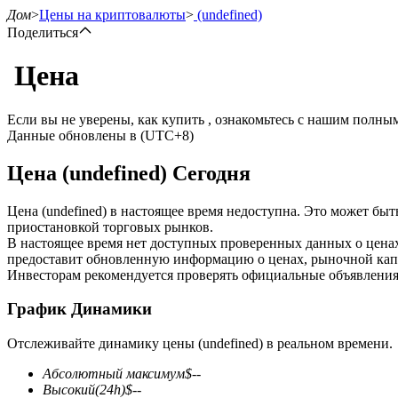
Дом
>
Цены на криптовалюты
>
(undefined)
Поделиться
Цена
Фьючерсы
Если вы не уверены, как купить , ознакомьтесь с нашим полн
Данные обновлены в (UTC+8)
Цена (undefined) Сегодня
Цена (undefined) в настоящее время недоступна. Это может бы
приостановкой торговых рынков.
В настоящее время нет доступных проверенных данных о ценах
предоставит обновленную информацию о ценах, рыночной капи
USDT-фьючерсы
Инвесторам рекомендуется проверять официальные объявления
Фьючерсы с использованием USDT в качестве обеспечен
График Динамики
Отслеживайте динамику цены (undefined) в реальном времени.
Абсолютный максимум
$
--
Высокий
(24h)
$
--