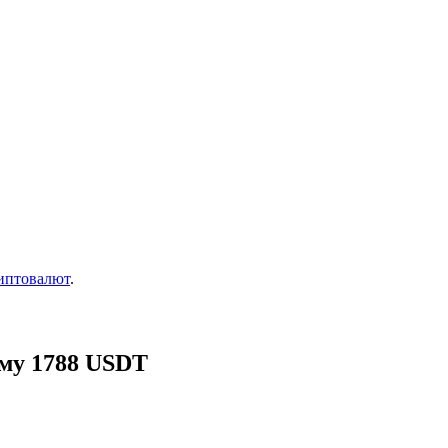
иптовалют
.
мму 1788 USDT