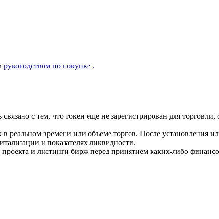
ым
руководством по покупке
.
ть связано с тем, что токен еще не зарегистрирован для торгов
 в реальном времени или объеме торгов. После установления и
тализации и показателях ликвидности.
 проекта и листинги бирж перед принятием каких-либо финанс
ия