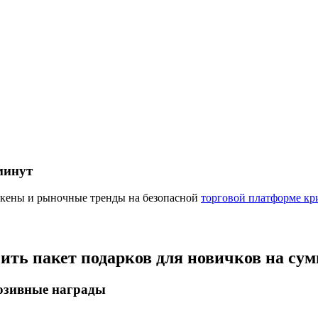
ырьевые товары
минут
окены и рыночные тренды на безопасной
торговой платформе кр
чить пакет подарков для новичков на су
люзивные награды