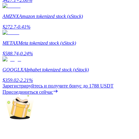
$
427.1
+
2.00
%
Гид
AMZNX
Amazon tokenized stock (xStock)
Руководство для начинающих по фьючерсам
$
272.7
-0.41
%
METAX
Meta tokenized stock (xStock)
$
588.74
-0.24
%
GOOGLX
Alphabet tokenized stock (xStock)
$
359.02
-2.21
%
Зарегистрируйтесь и получите бонус до
1788 USDT
Торговые стратегии
Присоединиться сейчас
Узнайте, как оставаться прибыльным