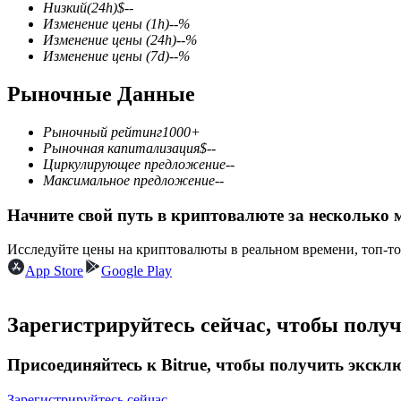
Низкий
(24h)
$
--
Изменение цены
(1h)
--
%
Изменение цены
(24h)
--
%
Изменение цены
(7d)
--
%
Фьючерсы на COIN-M
Рыночные Данные
Криптовалютные фьючерсы
Рыночный рейтинг
1000+
Рыночная капитализация
$
--
Циркулирующее предложение
--
TradFi
Максимальное предложение
--
Деривативы на акции, форекс, драгоценные металлы и с
Начните свой путь в криптовалюте за несколько 
Исследуйте цены на криптовалюты в реальном времени, топ-т
App Store
Google Play
Зарегистрируйтесь сейчас, чтобы полу
Присоединяйтесь к Bitrue, чтобы получить экск
USDC фьючерсы
Зарегистрируйтесь сейчас