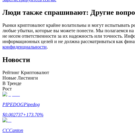
Фьючерсы с использованием USDC в качестве обеспечен
Люди также спрашивают: Другие вопро
Рынки криптовалют крайне волатильны и могут испытывать резк
любые убытки, которые вы можете понести. Мы полагаемся на
не несем ответственности за их надежность или точность. Инф
информационных целей и не должна рассматриваться как фин
конфиденциальности
.
Новости
Копирование торговли
Рейтинг Криптовалют
Новые Листинги
Присоединяйтесь к лучшим трейдерам
В Тренде
Рост
PIPEDOG
Pipedog
$
0.002737
+
173.70
%
CC
Canton