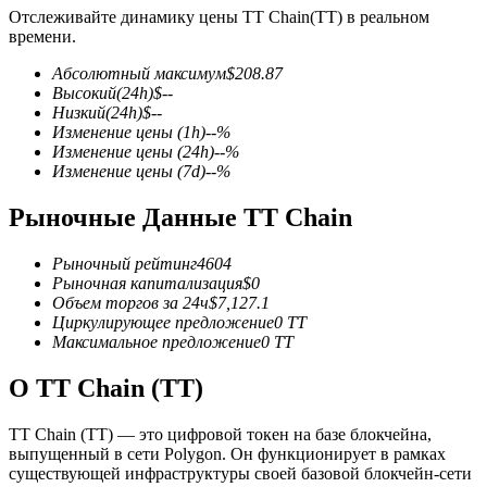
Отслеживайте динамику цены TT Chain(TT) в реальном
времени.
Абсолютный максимум
$
208.87
Высокий
(24h)
$
--
Низкий
(24h)
$
--
Изменение цены
(1h)
--
%
Фьючерсы на COIN-M
Изменение цены
(24h)
--
%
Изменение цены
(7d)
--
%
Криптовалютные фьючерсы
Рыночные Данные TT Chain
TradFi
Рыночный рейтинг
4604
Рыночная капитализация
$
0
Деривативы на акции, форекс, драгоценные металлы и
Объем торгов за 24ч
$
7,127.1
сырьевые товары
Циркулирующее предложение
0
TT
Максимальное предложение
0
TT
О TT Chain (TT)
TT Chain (TT) — это цифровой токен на базе блокчейна,
выпущенный в сети Polygon. Он функционирует в рамках
существующей инфраструктуры своей базовой блокчейн-сети