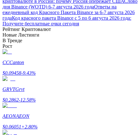
криптовалюте в России: почему Россия опережает США
Слово
дня Binance (WOTD) 6-7 августа 2026 года
Ответы на
ежедневный код Красного Пакета Binance за 6-7 августа 2026
года
Код красного пакета Binance с 5 по 6 августа 2026 года:
Получите бесплатные очки сегодня
Рейтинг Криптовалют
Новые Листинги
В Тренде
Заработок
Рост
CC
Canton
$
0.09458
-9.43
%
GRVT
Grvt
$
0.2862
-12.58
%
Силовая свинья
AEON
AEON
Получайте конкурентные награды ежедневно
$
0.06051
+
2.80
%