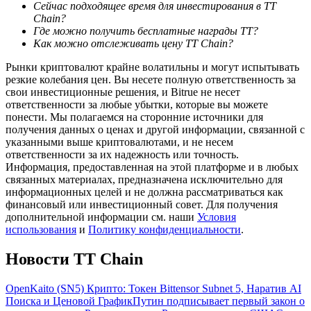
Сейчас подходящее время для инвестирования в TT
Chain?
Где можно получить бесплатные награды TT?
Как можно отслеживать цену TT Chain?
Рынки криптовалют крайне волатильны и могут испытывать
резкие колебания цен. Вы несете полную ответственность за
свои инвестиционные решения, и Bitrue не несет
ответственности за любые убытки, которые вы можете
Гид
понести. Мы полагаемся на сторонние источники для
Руководство для начинающих по фьючерсам
получения данных о ценах и другой информации, связанной с
указанными выше криптовалютами, и не несем
ответственности за их надежность или точность.
Информация, предоставленная на этой платформе и в любых
связанных материалах, предназначена исключительно для
информационных целей и не должна рассматриваться как
финансовый или инвестиционный совет. Для получения
дополнительной информации см. наши
Условия
использования
и
Политику конфиденциальности
.
Новости TT Chain
Торговые стратегии
OpenKaito (SN5) Крипто: Токен Bittensor Subnet 5, Наратив AI
Узнайте, как оставаться прибыльным
Поиска и Ценовой График
Путин подписывает первый закон о