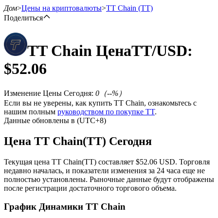
Дом
>
Цены на криптовалюты
>
TT Chain
(TT)
Поделиться
TT Chain
Цена
TT
/USD:
Фьючерсы
$
52.06
Изменение Цены Сегодня
:
0
（
--
%）
Если вы не уверены, как купить TT Chain, ознакомьтесь с
нашим полным
руководством по покупке TT
.
Данные обновлены в (UTC+8)
Цена TT Chain(TT) Сегодня
USDT-фьючерсы
Текущая цена TT Chain(TT) составляет $52.06 USD. Торговля
недавно началась, и показатели изменения за 24 часа еще не
Фьючерсы с использованием USDT в качестве
полностью установлены. Рыночные данные будут отображены
обеспечения
после регистрации достаточного торгового объема.
График Динамики TT Chain