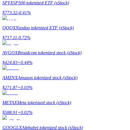
SPYX
SP500 tokenized ETF (xStock)
$
773.32
-0.41
%
QQQX
Nasdaq tokenized ETF (xStock)
$
717.11
-0.72
%
Стейкинг
Высокая прибыль и мгновенный доступ
AVGOX
Broadcom tokenized stock (xStock)
$
424.83
+
0.44
%
AMZNX
Amazon tokenized stock (xStock)
$
271.87
+
0.03
%
METAX
Meta tokenized stock (xStock)
Launchpool
$
588.91
+
0.02
%
Гибкая ставка для заработка популярных токенов
GOOGLX
Alphabet tokenized stock (xStock)