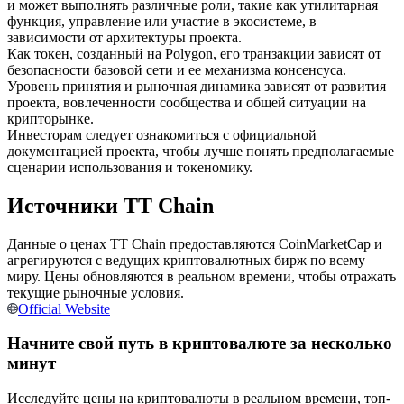
и может выполнять различные роли, такие как утилитарная
функция, управление или участие в экосистеме, в
зависимости от архитектуры проекта.
USDC фьючерсы
Как токен, созданный на Polygon, его транзакции зависят от
Фьючерсы с использованием USDC в качестве
безопасности базовой сети и ее механизма консенсуса.
обеспечения
Уровень принятия и рыночная динамика зависят от развития
проекта, вовлеченности сообщества и общей ситуации на
крипторынке.
Инвесторам следует ознакомиться с официальной
документацией проекта, чтобы лучше понять предполагаемые
сценарии использования и токеномику.
Источники TT Chain
Данные о ценах TT Chain предоставляются CoinMarketCap и
агрегируются с ведущих криптовалютных бирж по всему
Копирование торговли
миру. Цены обновляются в реальном времени, чтобы отражать
текущие рыночные условия.
Присоединяйтесь к лучшим трейдерам
Official Website
Начните свой путь в криптовалюте за несколько
минут
Исследуйте цены на криптовалюты в реальном времени, топ-