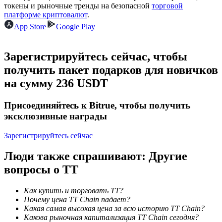
токены и рыночные тренды на безопасной
торговой
платформе криптовалют
.
App Store
Google Play
Станьте копи-трейдером
Зарегистрируйтесь сейчас, чтобы
Наслаждайтесь распределением прибыли и комиссиями
получить пакет подарков для новичков
за копи-трейдинг
на сумму 236 USDT
Присоединяйтесь к Bitrue, чтобы получить
эксклюзивные награды
Зарегистрируйтесь сейчас
Люди также спрашивают: Другие
вопросы о TT
Информация
Анализ больших данных, включая торговую информацию
Как купить и торговать TT?
и т. д.
Почему цена TT Chain падает?
Какая самая высокая цена за всю историю TT Chain?
Какова рыночная капитализация TT Chain сегодня?