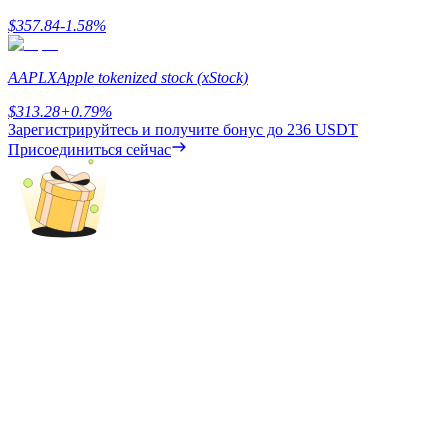
$
357.84
-1.58
%
AAPLX
Apple tokenized stock (xStock)
$
313.28
+
0.79
%
Зарегистрируйтесь и получите бонус до
236 USDT
Присоединиться сейчас
Блокировки BTR
Эксклюзивные инвестиции для владельцев BTR
Кредиты
Сервис заимствований, обеспеченных криптовалютой