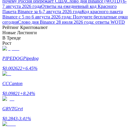
почему Россия опережает США
Слово дня Binance (WOTD) 6-
7 августа 2026 года
Ответы на ежедневный код Красного
Пакета Binance за 6-7 августа 2026 года
Код красного пакета
Binance с 5 по 6 августа 2026 года: Получите бесплатные очки
сегодня
Слово дня Binance 28 июля 2026 года: ответы WOTD
Рейтинг Криптовалют
Новые Листинги
В Тренде
Заработок
Рост
PIPEDOG
Pipedog
$
0.002622
+
6.45
%
CC
Canton
$
0.09821
+
8.24
%
Силовая свинья
GRVT
Grvt
Получайте конкурентные награды ежедневно
$
0.2843
-3.41
%