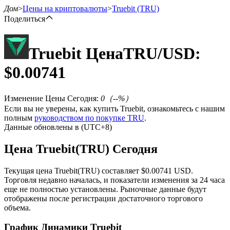
Дом
>
Цены на криптовалюты
>
Truebit
(TRU)
Поделиться
Truebit
Цена
TRU
/USD:
Фьючерсы
$
0.00741
Изменение Цены Сегодня
:
0
（
--
%）
Если вы не уверены, как купить Truebit, ознакомьтесь с нашим
полным
руководством по покупке TRU
.
Данные обновлены в (UTC+8)
Цена Truebit(TRU) Сегодня
USDT-фьючерсы
Текущая цена Truebit(TRU) составляет $0.00741 USD.
Торговля недавно началась, и показатели изменения за 24 часа
Фьючерсы с использованием USDT в качестве
еще не полностью установлены. Рыночные данные будут
обеспечения
отображены после регистрации достаточного торгового
объема.
График Динамики Truebit