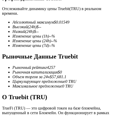
Отслеживайте динамику цены Truebit(TRU) в реальном
времени.
Абсолютный максимум
$
0.01549
Высокий
(24h)
$
--
Низкий
(24h)
$
--
Фьючерсы на COIN-M
Изменение цены
(1h)
--
%
Изменение цены
(24h)
--
%
Криптовалютные фьючерсы
Изменение цены
(7d)
--
%
Рыночные Данные Truebit
TradFi
Рыночный рейтинг
4257
Деривативы на акции, форекс, драгоценные металлы и
Рыночная капитализация
$
0
сырьевые товары
Объем торгов за 24ч
$
57,681.1
Циркулирующее предложение
0
TRU
Максимальное предложение
0
TRU
О Truebit (TRU)
TrueFi (TRU) — это цифровой токен на базе блокчейна,
выпущенный в сети Блокчейн. Он функционирует в рамках