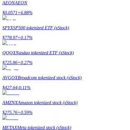
AEON
AEON
$
0.0571
+
6.88
%
SPYX
SP500 tokenized ETF (xStock)
$
778.97
+
0.17
%
Стейкинг
Высокая прибыль и мгновенный доступ
QQQX
Nasdaq tokenized ETF (xStock)
$
725.86
+
0.27
%
AVGOX
Broadcom tokenized stock (xStock)
$
427.64
-0.11
%
AMZNX
Amazon tokenized stock (xStock)
Launchpool
$
275.76
+
0.59
%
Гибкая ставка для заработка популярных токенов
METAX
Meta tokenized stock (xStock)