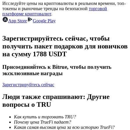
Исследуйте цены на криптовалюты в реальном времени, топ-
токены и рыночные тренды на безопасной
торговой
платформе криптовалют
.
App Store
Google Play
Станьте копи-трейдером
Наслаждайтесь распределением прибыли и комиссиями
Зарегистрируйтесь сейчас, чтобы
за копи-трейдинг
получить пакет подарков для новичков
на сумму 1788 USDT
Присоединяйтесь к Bitrue, чтобы получить
эксклюзивные награды
Зарегистрируйтесь сейчас
Люди также спрашивают: Другие
Информация
вопросы о TRU
Анализ больших данных, включая торговую информацию
и т. д.
Как купить и торговать TRU?
Почему цена TrueFi падает?
Какая самая высокая цена за всю историю TrueFi?