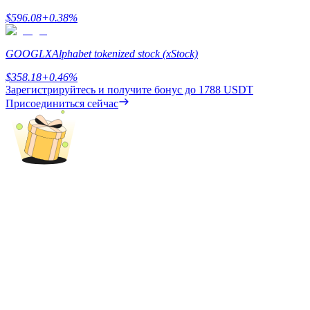
$
596.08
+
0.38
%
GOOGLX
Alphabet tokenized stock (xStock)
$
358.18
+
0.46
%
Зарегистрируйтесь и получите бонус до
1788 USDT
Присоединиться сейчас
Блокировки BTR
Эксклюзивные инвестиции для владельцев BTR
Кредиты
Сервис заимствований, обеспеченных криптовалютой