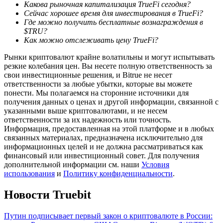
Какова рыночная капитализация TrueFi сегодня?
Сейчас хорошее время для инвестирования в TrueFi?
Где можно получить бесплатные вознаграждения в
$TRU?
Как можно отслеживать цену TrueFi?
Рынки криптовалют крайне волатильны и могут испытывать
резкие колебания цен. Вы несете полную ответственность за
свои инвестиционные решения, и Bitrue не несет
Гид
ответственности за любые убытки, которые вы можете
Руководство для начинающих по фьючерсам
понести. Мы полагаемся на сторонние источники для
получения данных о ценах и другой информации, связанной с
указанными выше криптовалютами, и не несем
ответственности за их надежность или точность.
Информация, предоставленная на этой платформе и в любых
связанных материалах, предназначена исключительно для
информационных целей и не должна рассматриваться как
финансовый или инвестиционный совет. Для получения
дополнительной информации см. наши
Условия
использования
и
Политику конфиденциальности
.
Новости Truebit
Торговые стратегии
Узнайте, как оставаться прибыльным
Путин подписывает первый закон о криптовалюте в России: