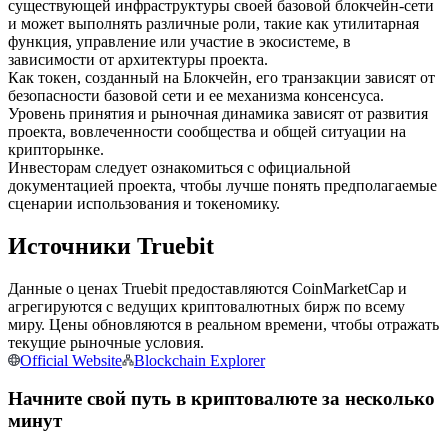
существующей инфраструктуры своей базовой блокчейн-сети
и может выполнять различные роли, такие как утилитарная
функция, управление или участие в экосистеме, в
USDC фьючерсы
зависимости от архитектуры проекта.
Фьючерсы с использованием USDC в качестве
Как токен, созданный на Блокчейн, его транзакции зависят от
обеспечения
безопасности базовой сети и ее механизма консенсуса.
Уровень принятия и рыночная динамика зависят от развития
проекта, вовлеченности сообщества и общей ситуации на
крипторынке.
Инвесторам следует ознакомиться с официальной
документацией проекта, чтобы лучше понять предполагаемые
сценарии использования и токеномику.
Источники Truebit
Данные о ценах Truebit предоставляются CoinMarketCap и
Копирование торговли
агрегируются с ведущих криптовалютных бирж по всему
миру. Цены обновляются в реальном времени, чтобы отражать
Присоединяйтесь к лучшим трейдерам
текущие рыночные условия.
Official Website
Blockchain Explorer
Начните свой путь в криптовалюте за несколько
минут