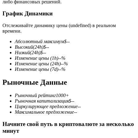
либо финансовых решений.
График Динамики
Отслеживайте динамику цены (undefined) в реальном
времени.
Фьючерсы на COIN-M
Абсолютный максимум
$
--
Высокий
(24h)
$
--
Криптовалютные фьючерсы
Низкий
(24h)
$
--
Изменение цены
(1h)
--
%
Изменение цены
(24h)
--
%
Изменение цены
(7d)
--
%
TradFi
Рыночные Данные
Деривативы на акции, форекс, драгоценные металлы и
сырьевые товары
Рыночный рейтинг
1000+
Рыночная капитализация
$
--
Циркулирующее предложение
--
Максимальное предложение
--
Начните свой путь в криптовалюте за несколько
минут