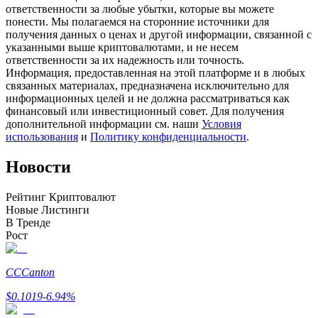
ответственности за любые убытки, которые вы можете
понести. Мы полагаемся на сторонние источники для
получения данных о ценах и другой информации, связанной с
указанными выше криптовалютами, и не несем
ответственности за их надежность или точность.
Станьте копи-трейдером
Информация, предоставленная на этой платформе и в любых
связанных материалах, предназначена исключительно для
Наслаждайтесь распределением прибыли и комиссиями
информационных целей и не должна рассматриваться как
за копи-трейдинг
финансовый или инвестиционный совет. Для получения
дополнительной информации см. наши
Условия
использования
и
Политику конфиденциальности
.
Новости
Рейтинг Криптовалют
Новые Листинги
В Тренде
Рост
Информация
Анализ больших данных, включая торговую информацию
CC
Canton
и т. д.
$
0.1019
-6.94
%