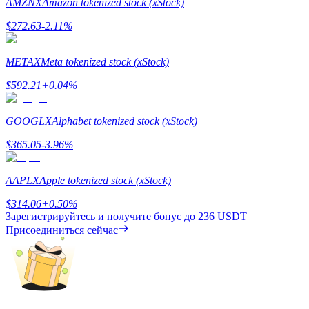
AMZNX
Amazon tokenized stock (xStock)
$
272.63
-2.11
%
METAX
Meta tokenized stock (xStock)
$
592.21
+
0.04
%
Заработок
GOOGLX
Alphabet tokenized stock (xStock)
$
365.05
-3.96
%
AAPLX
Apple tokenized stock (xStock)
$
314.06
+
0.50
%
Зарегистрируйтесь и получите бонус до
236 USDT
Присоединиться сейчас
Силовая свинья
Получайте конкурентные награды ежедневно