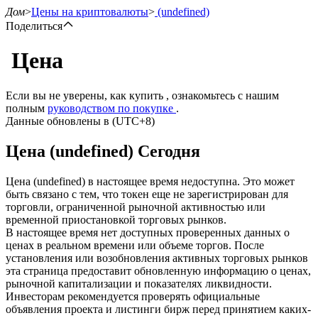
Дом
>
Цены на криптовалюты
>
(undefined)
Поделиться
Цена
Фьючерсы
Если вы не уверены, как купить , ознакомьтесь с нашим
полным
руководством по покупке
.
Данные обновлены в (UTC+8)
Цена (undefined) Сегодня
Цена (undefined) в настоящее время недоступна. Это может
быть связано с тем, что токен еще не зарегистрирован для
торговли, ограниченной рыночной активностью или
временной приостановкой торговых рынков.
USDT-фьючерсы
В настоящее время нет доступных проверенных данных о
ценах в реальном времени или объеме торгов. После
Фьючерсы с использованием USDT в качестве
установления или возобновления активных торговых рынков
обеспечения
эта страница предоставит обновленную информацию о ценах,
рыночной капитализации и показателях ликвидности.
Инвесторам рекомендуется проверять официальные
объявления проекта и листинги бирж перед принятием каких-