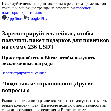
Исследуйте цены на криптовалюты в реальном времени, топ-
токены и рыночные тренды на безопасной
торговой
USDC фьючерсы
платформе криптовалют
.
App Store
Google Play
Фьючерсы с использованием USDC в качестве
обеспечения
Зарегистрируйтесь сейчас, чтобы
получить пакет подарков для новичков
на сумму 236 USDT
Присоединяйтесь к Bitrue, чтобы получить
эксклюзивные награды
Зарегистрируйтесь сейчас
Копирование торговли
Присоединяйтесь к лучшим трейдерам
Люди также спрашивают: Другие
вопросы о
Рынки криптовалют крайне волатильны и могут испытывать
резкие колебания цен. Вы несете полную ответственность за
свои инвестиционные решения, и Bitrue не несет