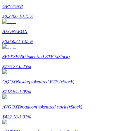
GRVT
Grvt
$
0.2766
-10.15
%
AEON
AEON
$
0.06022
-1.05
%
Гид
Руководство для начинающих по фьючерсам
SPYX
SP500 tokenized ETF (xStock)
$
776.27
-0.25
%
QQQX
Nasdaq tokenized ETF (xStock)
$
718.84
-1.09
%
AVGOX
Broadcom tokenized stock (xStock)
Торговые стратегии
$
422.18
-1.01
%
Узнайте, как оставаться прибыльным