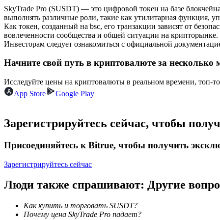
SkyTrade Pro (SUSDT) — это цифровой токен на базе блокчейн
Фьючерсы с использованием USDC в качестве обеспечен
выполнять различные роли, такие как утилитарная функция, уп
Как токен, созданный на bsc, его транзакции зависят от безоп
вовлеченности сообщества и общей ситуации на крипторынке.
Инвесторам следует ознакомиться с официальной документацие
Начните свой путь в криптовалюте за несколько 
Исследуйте цены на криптовалюты в реальном времени, топ-т
App Store
Google Play
Копирование торговли
Зарегистрируйтесь сейчас, чтобы полу
Присоединяйтесь к лучшим трейдерам
Присоединяйтесь к Bitrue, чтобы получить экск
Зарегистрируйтесь сейчас
Люди также спрашивают: Другие вопр
Как купить и торговать SUSDT?
Почему цена SkyTrade Pro падает?