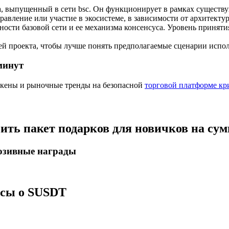
а, выпущенный в сети bsc. Он функционирует в рамках существ
ия
равление или участие в экосистеме, в зависимости от архитекту
асности базовой сети и ее механизма консенсуса. Уровень принят
й проекта, чтобы лучше понять предполагаемые сценарии испол
минут
окены и рыночные тренды на безопасной
торговой платформе кр
чить пакет подарков для новичков на су
люзивные награды
осы о SUSDT