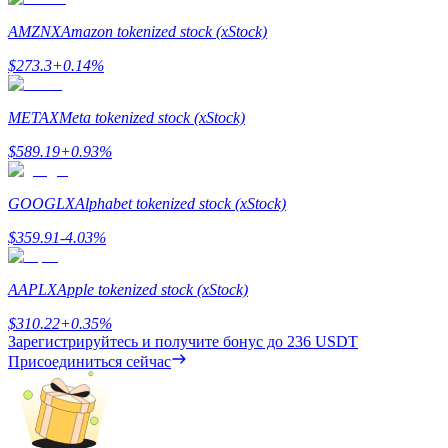
AMZNX
Amazon tokenized stock (xStock)
Заработок
$
273.3
+
0.14
%
METAX
Meta tokenized stock (xStock)
$
589.19
+
0.93
%
GOOGLX
Alphabet tokenized stock (xStock)
$
359.91
-4.03
%
Силовая свинья
Получайте конкурентные награды ежедневно
AAPLX
Apple tokenized stock (xStock)
$
310.22
+
0.35
%
Зарегистрируйтесь и получите бонус до
236 USDT
Присоединиться сейчас