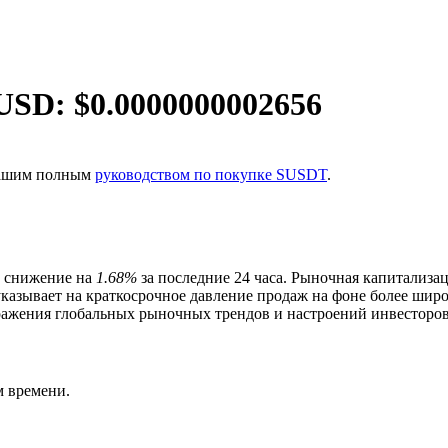
USD: $
0.0000000002656
 нашим полным
руководством по покупке SUSDT
.
, снижение на
1.68%
за последние 24 часа. Рыночная капитализа
указывает на краткосрочное давление продаж на фоне более ши
ражения глобальных рыночных трендов и настроений инвесторов
ия
м времени.