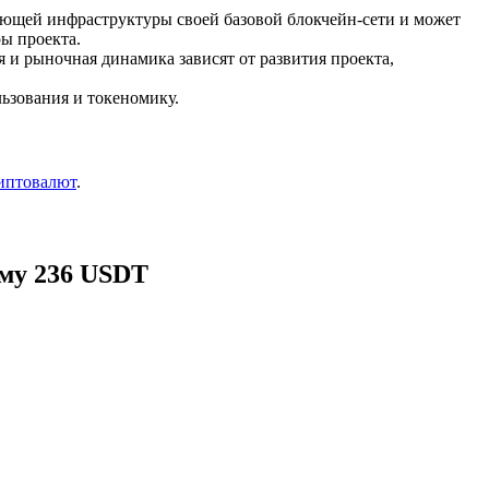
ующей инфраструктуры своей базовой блокчейн-сети и может
ры проекта.
ия и рыночная динамика зависят от развития проекта,
ьзования и токеномику.
иптовалют
.
мму 236 USDT