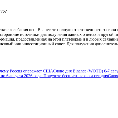
Pro?
а копи-трейдинг
ие колебания цен. Вы несете полную ответственность за свои и
 сторонние источники для получения данных о ценах и другой 
ормация, предоставленная на этой платформе и в любых связанн
ансовый или инвестиционный совет. Для получения дополните
почему Россия опережает США
Слово дня Binance (WOTD) 6-7 авгу
 т. д.
5 по 6 августа 2026 года: Получите бесплатные очки сегодня
Слов