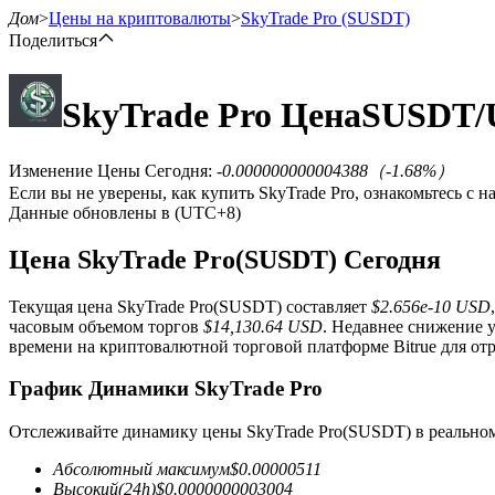
Дом
>
Цены на криптовалюты
>
SkyTrade Pro
(SUSDT)
Поделиться
SkyTrade Pro
Цена
SUSDT
/
Фьючерсы
Изменение Цены Сегодня
:
-0.000000000004388
（
-1.68
%）
Если вы не уверены, как купить SkyTrade Pro, ознакомьтесь с
Данные обновлены в (UTC+8)
Цена SkyTrade Pro(SUSDT) Сегодня
Текущая цена SkyTrade Pro(SUSDT) составляет
$2.656e-10 USD
часовым объемом торгов
$14,130.64 USD
. Недавнее снижение 
USDT-фьючерсы
времени на криптовалютной торговой платформе Bitrue для от
Фьючерсы с использованием USDT в качестве обеспечен
График Динамики SkyTrade Pro
Отслеживайте динамику цены SkyTrade Pro(SUSDT) в реально
Абсолютный максимум
$
0.00000511
Высокий
(24h)
$
0.0000000003004