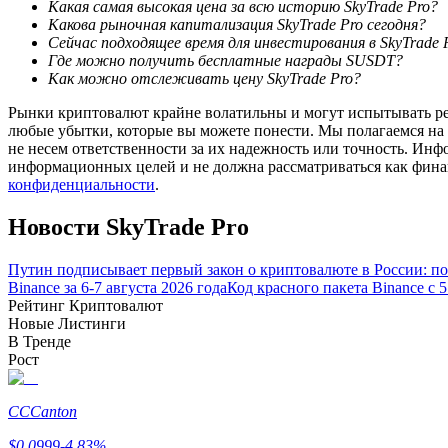
Какая самая высокая цена за всю историю SkyTrade Pro?
Станьте копи-трейдером
Какова рыночная капитализация SkyTrade Pro сегодня?
Сейчас подходящее время для инвестирования в SkyTrade 
Наслаждайтесь распределением прибыли и комиссиями з
Где можно получить бесплатные награды SUSDT?
Как можно отслеживать цену SkyTrade Pro?
Рынки криптовалют крайне волатильны и могут испытывать резк
любые убытки, которые вы можете понести. Мы полагаемся на
не несем ответственности за их надежность или точность. Инф
информационных целей и не должна рассматриваться как фин
конфиденциальности
.
Новости SkyTrade Pro
Информация
Путин подписывает первый закон о криптовалюте в России: 
Анализ больших данных, включая торговую информацию и
Binance за 6-7 августа 2026 года
Код красного пакета Binance с 
Рейтинг Криптовалют
Новые Листинги
В Тренде
Рост
CC
Canton
$
0.0999
-4.83
%