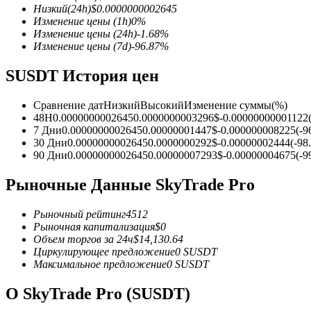
Низкий
(24h)
$
0.0000000002645
Изменение цены
(1h)
0
%
Изменение цены
(24h)
-1.68
%
Изменение цены
(7d)
-96.87
%
Фьючерсы на COIN-M
SUSDT История цен
Криптовалютные фьючерсы
Сравнение дат
Низкий
Высокий
Изменение суммы
(%)
48H
0.0000000002645
0.0000000003296
$
-0.00000000001122
7 Дни
0.0000000002645
0.00000001447
$
-0.000000008225
(
-9
TradFi
30 Дни
0.0000000002645
0.0000000292
$
-0.00000002444
(
-98
90 Дни
0.0000000002645
0.00000007293
$
-0.00000004675
(
-9
Деривативы на акции, форекс, драгоценные металлы и с
Рыночные Данные SkyTrade Pro
Рыночный рейтинг
4512
Рыночная капитализация
$
0
Объем торгов за 24ч
$
14,130.64
Циркулирующее предложение
0
SUSDT
Максимальное предложение
0
SUSDT
О SkyTrade Pro (SUSDT)
USDC фьючерсы