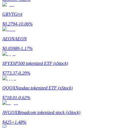
Гид
GRVT
Grvt
Руководство для начинающих по фьючерсам
$
0.2794
-10.06
%
AEON
AEON
$
0.05989
-1.17
%
SPYX
SP500 tokenized ETF (xStock)
$
773.37
-0.29
%
Торговые стратегии
QQQX
Nasdaq tokenized ETF (xStock)
Узнайте, как оставаться прибыльным
$
718.01
-0.62
%
AVGOX
Broadcom tokenized stock (xStock)
$
425
+
1.48
%