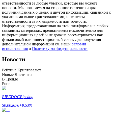
ответственности за любые убытки, которые вы можете
понести. Мы полагаемся на сторонние источники для
получения данных о ценах и другой информации, связанной с
указанными выше криптовалютами, и не несем
ответственности за их надежность или точность.
Станьте копи-трейдером
Информация, предоставленная на этой платформе и в любых
связанных материалах, предназначена исключительно для
Наслаждайтесь распределением прибыли и комиссиями
информационных целей и не должна рассматриваться как
за копи-трейдинг
финансовый или инвестиционный совет. Для получения
дополнительной информации см. наши
Условия
использования
и
Политику конфиденциальности
.
Новости
Рейтинг Криптовалют
Новые Листинги
В Тренде
Рост
Информация
Анализ больших данных, включая торговую информацию
PIPEDOG
Pipedog
и т. д.
$
0.002676
+
9.53
%