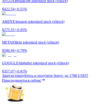
AVGOX
Broadcom tokenized stock (xStock)
$
422.54
+
0.51
%
AMZNX
Amazon tokenized stock (xStock)
$
275.55
+
0.45
%
Заработок
METAX
Meta tokenized stock (xStock)
$
596.94
+
0.79
%
GOOGLX
Alphabet tokenized stock (xStock)
$
357.07
+
0.41
%
Зарегистрируйтесь и получите бонус до
1788 USDT
Присоединиться сейчас
Силовая свинья
Получайте конкурентные награды ежедневно