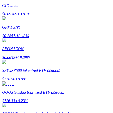
CC
Canton
$
0.09389
+
3.01
%
GRVT
Grvt
$
0.2857
-10.48
%
Гид
Руководство для начинающих по фьючерсам
AEON
AEON
$
0.0632
+
19.29
%
SPYX
SP500 tokenized ETF (xStock)
$
778.56
+
0.09
%
QQQX
Nasdaq tokenized ETF (xStock)
Торговые стратегии
$
726.33
+
0.23
%
Узнайте, как оставаться прибыльным