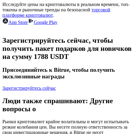
Исследуйте цены на криптовалюты в реальном времени, топ-
токены и рыночные тренды на безопасной
торговой
USDC фьючерсы
платформе криптовалют
.
App Store
Google Play
Фьючерсы с использованием USDC в качестве
обеспечения
Зарегистрируйтесь сейчас, чтобы
получить пакет подарков для новичков
на сумму 1788 USDT
Присоединяйтесь к Bitrue, чтобы получить
эксклюзивные награды
Зарегистрируйтесь сейчас
Копирование торговли
Присоединяйтесь к лучшим трейдерам
Люди также спрашивают: Другие
вопросы о
Рынки криптовалют крайне волатильны и могут испытывать
резкие колебания цен. Вы несете полную ответственность за
свои инвестиционные решения, и Bitrue не несет