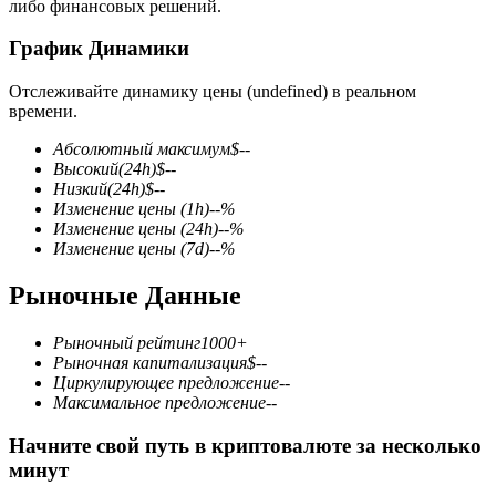
либо финансовых решений.
График Динамики
Отслеживайте динамику цены (undefined) в реальном
времени.
Фьючерсы на COIN-M
Абсолютный максимум
$
--
Высокий
(24h)
$
--
Криптовалютные фьючерсы
Низкий
(24h)
$
--
Изменение цены
(1h)
--
%
Изменение цены
(24h)
--
%
Изменение цены
(7d)
--
%
TradFi
Рыночные Данные
Деривативы на акции, форекс, драгоценные металлы и
сырьевые товары
Рыночный рейтинг
1000+
Рыночная капитализация
$
--
Циркулирующее предложение
--
Максимальное предложение
--
Начните свой путь в криптовалюте за несколько
минут