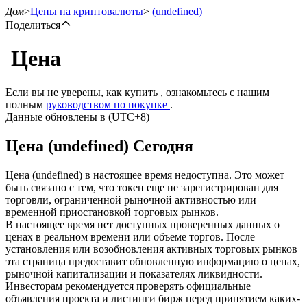
Дом
>
Цены на криптовалюты
>
(undefined)
Поделиться
Цена
Фьючерсы
Если вы не уверены, как купить , ознакомьтесь с нашим
полным
руководством по покупке
.
Данные обновлены в (UTC+8)
Цена (undefined) Сегодня
Цена (undefined) в настоящее время недоступна. Это может
быть связано с тем, что токен еще не зарегистрирован для
торговли, ограниченной рыночной активностью или
временной приостановкой торговых рынков.
USDT-фьючерсы
В настоящее время нет доступных проверенных данных о
ценах в реальном времени или объеме торгов. После
Фьючерсы с использованием USDT в качестве
установления или возобновления активных торговых рынков
обеспечения
эта страница предоставит обновленную информацию о ценах,
рыночной капитализации и показателях ликвидности.
Инвесторам рекомендуется проверять официальные
объявления проекта и листинги бирж перед принятием каких-