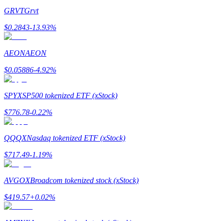
GRVT
Grvt
$
0.2843
-13.93
%
AEON
AEON
$
0.05886
-4.92
%
Гид
Руководство для начинающих по фьючерсам
SPYX
SP500 tokenized ETF (xStock)
$
776.78
-0.22
%
QQQX
Nasdaq tokenized ETF (xStock)
$
717.49
-1.19
%
AVGOX
Broadcom tokenized stock (xStock)
Торговые стратегии
$
419.57
+
0.02
%
Узнайте, как оставаться прибыльным