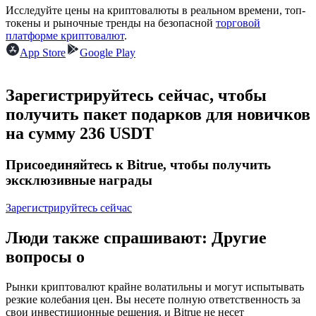
Исследуйте цены на криптовалюты в реальном времени, топ-
токены и рыночные тренды на безопасной
торговой
USDC фьючерсы
платформе криптовалют
.
App Store
Google Play
Фьючерсы с использованием USDC в качестве
обеспечения
Зарегистрируйтесь сейчас, чтобы
получить пакет подарков для новичков
на сумму 236 USDT
Присоединяйтесь к Bitrue, чтобы получить
эксклюзивные награды
Зарегистрируйтесь сейчас
Копирование торговли
Присоединяйтесь к лучшим трейдерам
Люди также спрашивают: Другие
вопросы о
Рынки криптовалют крайне волатильны и могут испытывать
резкие колебания цен. Вы несете полную ответственность за
свои инвестиционные решения, и Bitrue не несет