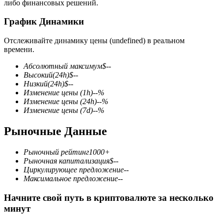
либо финансовых решений.
График Динамики
Отслеживайте динамику цены (undefined) в реальном
времени.
Фьючерсы на COIN-M
Абсолютный максимум
$
--
Высокий
(24h)
$
--
Криптовалютные фьючерсы
Низкий
(24h)
$
--
Изменение цены
(1h)
--
%
Изменение цены
(24h)
--
%
Изменение цены
(7d)
--
%
TradFi
Рыночные Данные
Деривативы на акции, форекс, драгоценные металлы и
сырьевые товары
Рыночный рейтинг
1000+
Рыночная капитализация
$
--
Циркулирующее предложение
--
Максимальное предложение
--
Начните свой путь в криптовалюте за несколько
минут