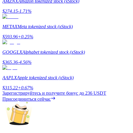
AMZNX
Amazon tokenized stock (xStock)
$
274.15
-1.71
%
METAX
Meta tokenized stock (xStock)
$
593.96
+
0.25
%
Заработок
GOOGLX
Alphabet tokenized stock (xStock)
$
365.36
-4.56
%
AAPLX
Apple tokenized stock (xStock)
$
315.22
+
0.67
%
Зарегистрируйтесь и получите бонус до
236 USDT
Присоединиться сейчас
Силовая свинья
Получайте конкурентные награды ежедневно