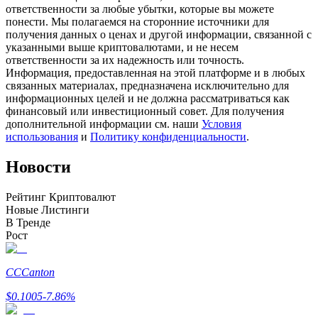
ответственности за любые убытки, которые вы можете
понести. Мы полагаемся на сторонние источники для
получения данных о ценах и другой информации, связанной с
указанными выше криптовалютами, и не несем
ответственности за их надежность или точность.
Станьте копи-трейдером
Информация, предоставленная на этой платформе и в любых
связанных материалах, предназначена исключительно для
Наслаждайтесь распределением прибыли и комиссиями
информационных целей и не должна рассматриваться как
за копи-трейдинг
финансовый или инвестиционный совет. Для получения
дополнительной информации см. наши
Условия
использования
и
Политику конфиденциальности
.
Новости
Рейтинг Криптовалют
Новые Листинги
В Тренде
Рост
Информация
Анализ больших данных, включая торговую информацию
CC
Canton
и т. д.
$
0.1005
-7.86
%