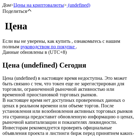
Дом
>
Цены на криптовалюты
>
(undefined)
Поделиться
Цена
Фьючерсы
Если вы не уверены, как купить , ознакомьтесь с нашим
полным
руководством по покупке
.
Данные обновлены в (UTC+8)
Цена (undefined) Сегодня
Цена (undefined) в настоящее время недоступна. Это может
быть связано с тем, что токен еще не зарегистрирован для
торговли, ограниченной рыночной активностью или
временной приостановкой торговых рынков.
USDT-фьючерсы
В настоящее время нет доступных проверенных данных о
ценах в реальном времени или объеме торгов. После
Фьючерсы с использованием USDT в качестве
установления или возобновления активных торговых рынков
обеспечения
эта страница предоставит обновленную информацию о ценах,
рыночной капитализации и показателях ликвидности.
Инвесторам рекомендуется проверять официальные
объявления проекта и листинги бирж перед принятием каких-