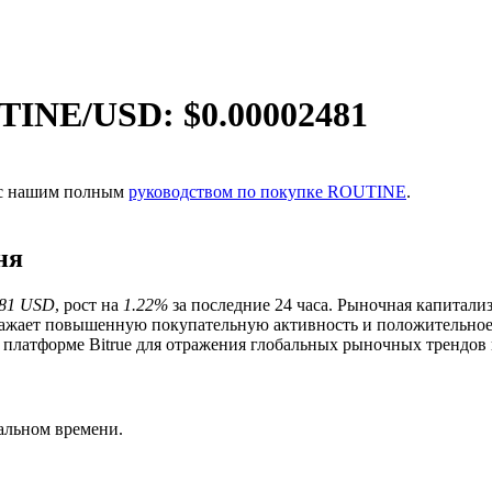
TINE
/USD: $
0.00002481
ь с нашим полным
руководством по покупке ROUTINE
.
ня
481 USD
, рост на
1.22%
за последние 24 часа. Рыночная капитали
ражает повышенную покупательную активность и положительно
платформе Bitrue для отражения глобальных рыночных трендов 
ия
альном времени.