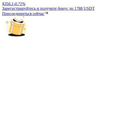
$
356.1
-0.71
%
Зарегистрируйтесь и получите бонус до
1788 USDT
Стейкинг
Присоединиться сейчас
Высокая прибыль и мгновенный доступ
Launchpool
Гибкая ставка для заработка популярных токенов