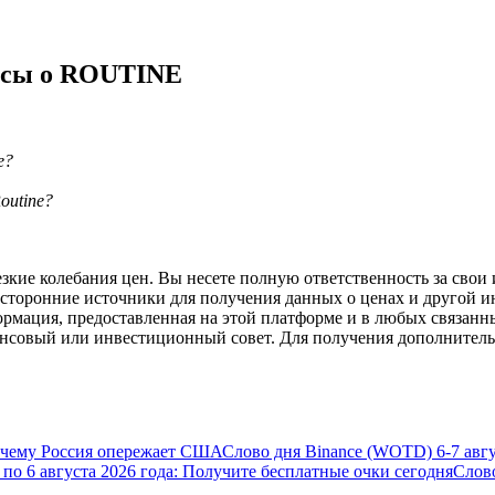
а копи-трейдинг
осы о ROUTINE
e?
outine?
ие колебания цен. Вы несете полную ответственность за свои и
 сторонние источники для получения данных о ценах и другой 
 т. д.
ормация, предоставленная на этой платформе и в любых связанн
ансовый или инвестиционный совет. Для получения дополните
почему Россия опережает США
Слово дня Binance (WOTD) 6-7 авгу
5 по 6 августа 2026 года: Получите бесплатные очки сегодня
Слов