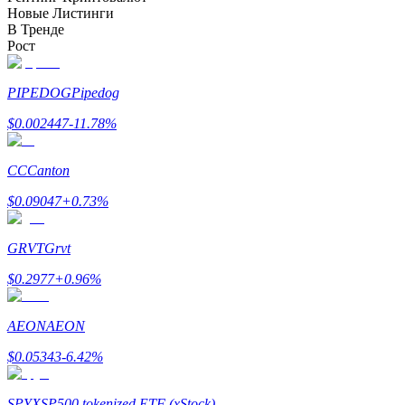
Новые Листинги
В Тренде
Гид
Рост
Руководство для начинающих по фьючерсам
PIPEDOG
Pipedog
$
0.002447
-11.78
%
CC
Canton
$
0.09047
+
0.73
%
GRVT
Grvt
Торговые стратегии
$
0.2977
+
0.96
%
Узнайте, как оставаться прибыльным
AEON
AEON
$
0.05343
-6.42
%
SPYX
SP500 tokenized ETF (xStock)