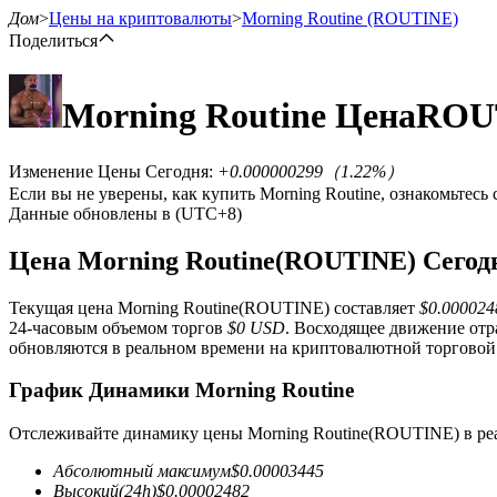
Дом
>
Цены на криптовалюты
>
Morning Routine
(ROUTINE)
Поделиться
Morning Routine
Цена
ROU
Фьючерсы
Изменение Цены Сегодня
:
+0.000000299
（
1.22
%）
Если вы не уверены, как купить Morning Routine, ознакомьтес
Данные обновлены в (UTC+8)
Цена Morning Routine(ROUTINE) Сегод
Текущая цена Morning Routine(ROUTINE) составляет
$0.00002
24-часовым объемом торгов
$0 USD
. Восходящее движение от
USDT-фьючерсы
обновляются в реальном времени на криптовалютной торговой 
Фьючерсы с использованием USDT в качестве обеспечен
График Динамики Morning Routine
Отслеживайте динамику цены Morning Routine(ROUTINE) в ре
Абсолютный максимум
$
0.00003445
Высокий
(24h)
$
0.00002482