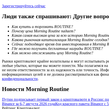
Станьте копи-трейдером
Зарегистрируйтесь сейчас
Наслаждайтесь распределением прибыли и комиссиями з
Люди также спрашивают: Другие вопр
Как купить и торговать ROUTINE?
Почему цена Morning Routine падает?
Какая самая высокая цена за всю историю Morning Routin
Какова рыночная капитализация Morning Routine сегодня?
Сейчас подходящее время для инвестирования в Morning R
Где можно получить бесплатные награды ROUTINE?
Как можно отслеживать цену Morning Routine?
Рынки криптовалют крайне волатильны и могут испытывать резк
Информация
любые убытки, которые вы можете понести. Мы полагаемся на
Анализ больших данных, включая торговую информацию и
не несем ответственности за их надежность или точность. Инф
информационных целей и не должна рассматриваться как фин
конфиденциальности
.
Новости Morning Routine
Путин подписывает первый закон о криптовалюте в России: 
Binance за 6-7 августа 2026 года
Код красного пакета Binance с 
Рейтинг Криптовалют