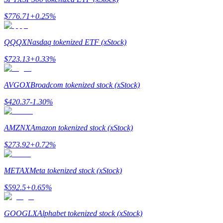
$
776.71
+
0.25
%
Заработок
QQQX
Nasdaq tokenized ETF (xStock)
$
723.13
+
0.33
%
AVGOX
Broadcom tokenized stock (xStock)
$
420.37
-1.30
%
Силовая свинья
AMZNX
Amazon tokenized stock (xStock)
Получайте конкурентные награды ежедневно
$
273.92
+
0.72
%
METAX
Meta tokenized stock (xStock)
$
592.5
+
0.65
%
GOOGLX
Alphabet tokenized stock (xStock)