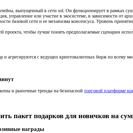
ия
кчейна, выпущенный в сети sol. Он функционирует в рамках су
ия, управление или участие в экосистеме, в зависимости от арх
сности базовой сети и ее механизма консенсуса. Уровень приняти
й проекта, чтобы лучше понять предполагаемые сценарии испол
ap и агрегируются с ведущих криптовалютных бирж по всему ми
минут
окены и рыночные тренды на безопасной
торговой платформе кр
чить пакет подарков для новичков на су
люзивные награды