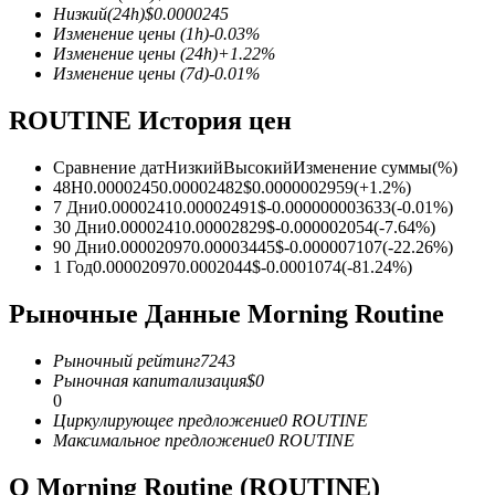
Низкий
(24h)
$
0.0000245
Изменение цены
(1h)
-0.03
%
Изменение цены
(24h)
+
1.22
%
Изменение цены
(7d)
-0.01
%
Фьючерсы на COIN-M
ROUTINE История цен
Криптовалютные фьючерсы
Сравнение дат
Низкий
Высокий
Изменение суммы
(%)
48H
0.0000245
0.00002482
$
0.0000002959
(
+
1.2
%)
7 Дни
0.0000241
0.00002491
$
-0.000000003633
(
-0.01
%)
TradFi
30 Дни
0.0000241
0.00002829
$
-0.000002054
(
-7.64
%)
90 Дни
0.00002097
0.00003445
$
-0.000007107
(
-22.26
%)
Деривативы на акции, форекс, драгоценные металлы и с
1 Год
0.00002097
0.0002044
$
-0.0001074
(
-81.24
%)
Рыночные Данные Morning Routine
Рыночный рейтинг
7243
Рыночная капитализация
$
0
0
Циркулирующее предложение
0
ROUTINE
Максимальное предложение
0
ROUTINE
USDC фьючерсы
О Morning Routine (ROUTINE)