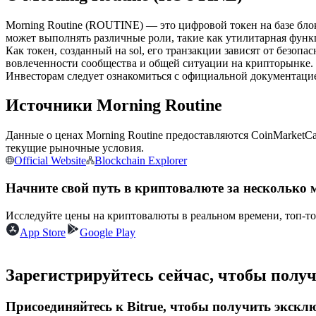
Фьючерсы с использованием USDC в качестве обеспечен
Morning Routine (ROUTINE) — это цифровой токен на базе бло
может выполнять различные роли, такие как утилитарная функц
Как токен, созданный на sol, его транзакции зависят от безопа
вовлеченности сообщества и общей ситуации на крипторынке.
Инвесторам следует ознакомиться с официальной документацие
Источники Morning Routine
Данные о ценах Morning Routine предоставляются CoinMarketC
текущие рыночные условия.
Копирование торговли
Official Website
Blockchain Explorer
Присоединяйтесь к лучшим трейдерам
Начните свой путь в криптовалюте за несколько 
Исследуйте цены на криптовалюты в реальном времени, топ-т
App Store
Google Play
Зарегистрируйтесь сейчас, чтобы полу
Присоединяйтесь к Bitrue, чтобы получить экск