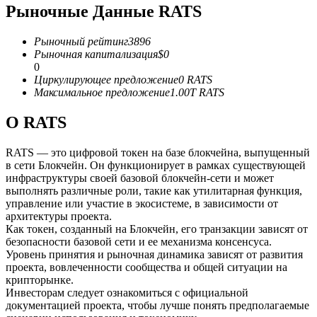
Рыночные Данные RATS
USDC фьючерсы
Рыночный рейтинг
3896
Фьючерсы с использованием USDC в качестве
Рыночная капитализация
$
0
обеспечения
0
Циркулирующее предложение
0
RATS
Максимальное предложение
1.00T
RATS
О RATS
RATS — это цифровой токен на базе блокчейна, выпущенный
в сети Блокчейн. Он функционирует в рамках существующей
инфраструктуры своей базовой блокчейн-сети и может
выполнять различные роли, такие как утилитарная функция,
управление или участие в экосистеме, в зависимости от
Копирование торговли
архитектуры проекта.
Как токен, созданный на Блокчейн, его транзакции зависят от
Присоединяйтесь к лучшим трейдерам
безопасности базовой сети и ее механизма консенсуса.
Уровень принятия и рыночная динамика зависят от развития
проекта, вовлеченности сообщества и общей ситуации на
крипторынке.
Инвесторам следует ознакомиться с официальной
документацией проекта, чтобы лучше понять предполагаемые