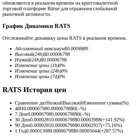
обновляются в реальном времени на криптовалютной
торговой платформе Bitrue для отражения глобальной
рыночной активности.
График Динамики RATS
Отслеживайте динамику цены RATS в реальном времени.
Фьючерсы на COIN-M
Абсолютный максимум
$
0.0004889
Криптовалютные фьючерсы
Высокий
(24h)
$
0.00006798
Низкий
(24h)
$
0.00006798
Изменение цены
(1h)
0
%
Изменение цены
(24h)
0
%
TradFi
Изменение цены
(7d)
0
%
Деривативы на акции, форекс, драгоценные металлы и
RATS История цен
сырьевые товары
Сравнение дат
Низкий
Высокий
Изменение суммы
(%)
48H
0.00006798
0.00006798
$
0
(
--
%)
7 Дни
0.00006798
0.00006798
$
0
(
--
%)
30 Дни
0.0000281
0.00006798
$
0.00003988
(
+
141.92
%)
90 Дни
0.0000281
0.00006798
$
0.00002917
(
+
75.16
%)
1 Год
0.00001308
0.00006798
$
0.00005044
(
+
287.57
%)