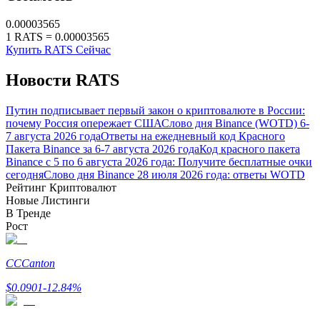
0.00003565
1
RATS
=
0.00003565
Купить RATS Сейчас
Новости RATS
Путин подписывает первый закон о криптовалюте в России:
Блокировки BTR
почему Россия опережает США
Слово дня Binance (WOTD) 6-
7 августа 2026 года
Ответы на ежедневный код Красного
Эксклюзивные инвестиции для владельцев BTR
Пакета Binance за 6-7 августа 2026 года
Код красного пакета
Binance с 5 по 6 августа 2026 года: Получите бесплатные очки
сегодня
Слово дня Binance 28 июля 2026 года: ответы WOTD
Рейтинг Криптовалют
Новые Листинги
В Тренде
Рост
CC
Canton
$
0.0901
-12.84
%
Кредиты
Сервис заимствований, обеспеченных криптовалютой