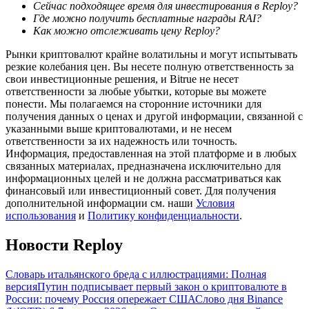
Сейчас подходящее время для инвестирования в Reploy?
Где можно получить бесплатные награды RAI?
Как можно отслеживать цену Reploy?
Рынки криптовалют крайне волатильны и могут испытывать
резкие колебания цен. Вы несете полную ответственность за
свои инвестиционные решения, и Bitrue не несет
ответственности за любые убытки, которые вы можете
понести. Мы полагаемся на сторонние источники для
Гид
получения данных о ценах и другой информации, связанной с
Руководство для начинающих по фьючерсам
указанными выше криптовалютами, и не несем
ответственности за их надежность или точность.
Информация, предоставленная на этой платформе и в любых
связанных материалах, предназначена исключительно для
информационных целей и не должна рассматриваться как
финансовый или инвестиционный совет. Для получения
дополнительной информации см. наши
Условия
использования
и
Политику конфиденциальности
.
Новости Reploy
Торговые стратегии
Словарь итальянского бреда с иллюстрациями: Полная
версия
Путин подписывает первый закон о криптовалюте в
Узнайте, как оставаться прибыльным
России: почему Россия опережает США
Слово дня Binance