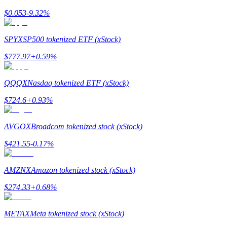
$
0.053
-9.32
%
SPYX
SP500 tokenized ETF (xStock)
$
777.97
+
0.59
%
Стейкинг
QQQX
Nasdaq tokenized ETF (xStock)
Высокая прибыль и мгновенный доступ
$
724.6
+
0.93
%
AVGOX
Broadcom tokenized stock (xStock)
$
421.55
-0.17
%
AMZNX
Amazon tokenized stock (xStock)
$
274.33
+
0.68
%
Launchpool
Гибкая ставка для заработка популярных токенов
METAX
Meta tokenized stock (xStock)