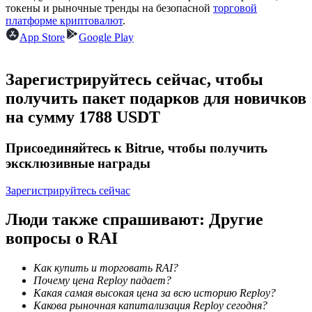
токены и рыночные тренды на безопасной
торговой
платформе криптовалют
.
App Store
Google Play
Станьте копи-трейдером
Зарегистрируйтесь сейчас, чтобы
Наслаждайтесь распределением прибыли и комиссиями
получить пакет подарков для новичков
за копи-трейдинг
на сумму 1788 USDT
Присоединяйтесь к Bitrue, чтобы получить
эксклюзивные награды
Зарегистрируйтесь сейчас
Люди также спрашивают: Другие
вопросы о RAI
Информация
Анализ больших данных, включая торговую информацию
Как купить и торговать RAI?
и т. д.
Почему цена Reploy падает?
Какая самая высокая цена за всю историю Reploy?
Какова рыночная капитализация Reploy сегодня?