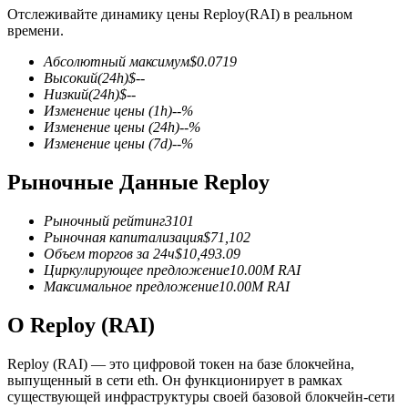
Отслеживайте динамику цены Reploy(RAI) в реальном
времени.
Абсолютный максимум
$
0.0719
Высокий
(24h)
$
--
Низкий
(24h)
$
--
Изменение цены
(1h)
--
%
Фьючерсы на COIN-M
Изменение цены
(24h)
--
%
Изменение цены
(7d)
--
%
Криптовалютные фьючерсы
Рыночные Данные Reploy
TradFi
Рыночный рейтинг
3101
Рыночная капитализация
$
71,102
Деривативы на акции, форекс, драгоценные металлы и
Объем торгов за 24ч
$
10,493.09
сырьевые товары
Циркулирующее предложение
10.00M
RAI
Максимальное предложение
10.00M
RAI
О Reploy (RAI)
Reploy (RAI) — это цифровой токен на базе блокчейна,
выпущенный в сети eth. Он функционирует в рамках
существующей инфраструктуры своей базовой блокчейн-сети