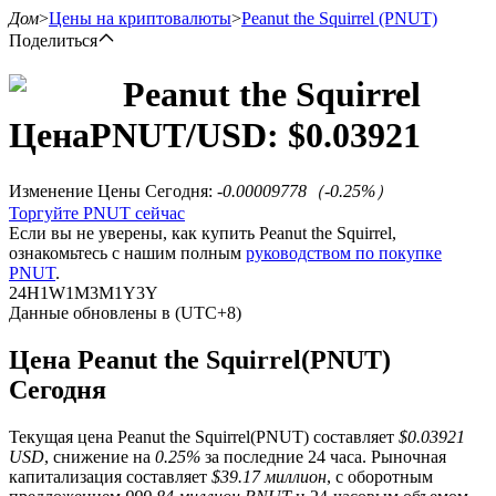
Дом
>
Цены на криптовалюты
>
Peanut the Squirrel
(PNUT)
Поделиться
Peanut the Squirrel
Цена
PNUT
/USD: $
0.03921
Фьючерсы
Изменение Цены Сегодня
:
-0.00009778
（
-0.25
%）
Торгуйте PNUT сейчас
Если вы не уверены, как купить Peanut the Squirrel,
ознакомьтесь с нашим полным
руководством по покупке
PNUT
.
24H
1W
1M
3M
1Y
3Y
Данные обновлены в (UTC+8)
USDT-фьючерсы
Цена Peanut the Squirrel(PNUT)
Сегодня
Фьючерсы с использованием USDT в качестве
обеспечения
Текущая цена Peanut the Squirrel(PNUT) составляет
$0.03921
USD
, снижение на
0.25%
за последние 24 часа. Рыночная
капитализация составляет
$39.17 миллион
, с оборотным