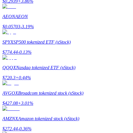
$
0.2939
+
3.86
%
AEON
AEON
$
0.05703
-3.19
%
BTC Welcome Rewards
Deposit & Trade BTC to Share 25000 USDT prize pool!
SPYX
SP500 tokenized ETF (xStock)
$
774.44
-0.13
%
Deposit CASHCAT & Win
QQQX
Nasdaq tokenized ETF (xStock)
Share 500000 CASHCAT prize pool
$
720.3
+
0.44
%
AVGOX
Broadcom tokenized stock (xStock)
Exclusive for BitMart Users
$
427.08
+
3.01
%
Register & Trade to Win 500,000 USDT
AMZNX
Amazon tokenized stock (xStock)
$
272.44
-0.36
%