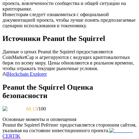
проекта, вовлеченности сообщества и общей ситуации на
крипторынке.
Инвесторам следует ознакомиться с официальной
документацией проекта, чтобы лучше понять предполагаемые
сценарии использования и токеномику.
Станьте копи-трейдером
Источники Peanut the Squirrel
Наслаждайтесь распределением прибыли и комиссиями
за копи-трейдинг
Данные о ценах Peanut the Squirrel предоставляются
CoinMarketCap и агрегируются с ведущих криптовалютных
бирж по всему миру. Цены обновляются в реальном времени,
чтобы отражать текущие рыночные условия.
Blockchain Explorer
Peanut the Squirrel Оценка
безопасности
Информация
68.15
/100
Анализ больших данных, включая торговую информацию
Основные моменты и оповещения
и т. д.
Peanut the Squirrel
Рейтинг предоставляется сторонним сайтом,
указывая на состояние инвестиционного проекта.
CERTIK