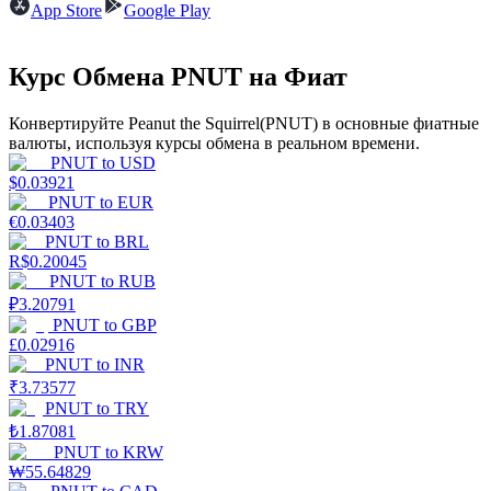
App Store
Google Play
Курс Обмена PNUT на Фиат
Конвертируйте Peanut the Squirrel(PNUT) в основные фиатные
валюты, используя курсы обмена в реальном времени.
Стейкинг
PNUT
to
USD
$
0.03921
Высокая прибыль и мгновенный доступ
PNUT
to
EUR
€
0.03403
PNUT
to
BRL
R$
0.20045
PNUT
to
RUB
₽
3.20791
PNUT
to
GBP
£
0.02916
PNUT
to
INR
₹
3.73577
PNUT
to
TRY
Launchpool
₺
1.87081
PNUT
to
KRW
Гибкая ставка для заработка популярных токенов
₩
55.64829