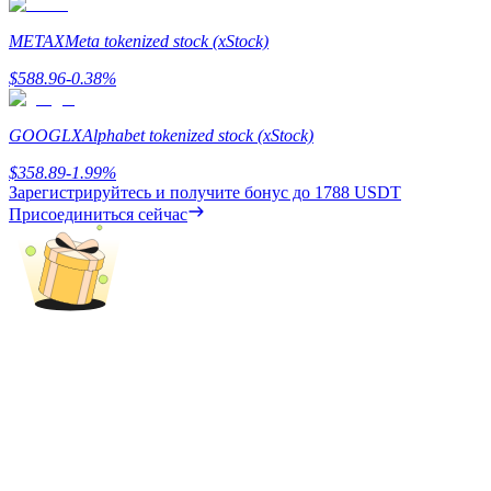
Precious Metals Trading Carnival
METAX
Meta tokenized stock (xStock)
Trade Gold & Silver · 33,333 USDT Bonus
$
588.96
-0.38
%
GOOGLX
Alphabet tokenized stock (xStock)
USDT New User Exclusive 10% APR
$
358.89
-1.99
%
USDT Flexible Staking | Daily Rewards
Зарегистрируйтесь и получите бонус до
1788 USDT
Присоединиться сейчас
BTC New User Exclusive: 6.5% APR
BTC Flexible Staking | Daily Rewards