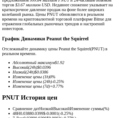
предложением
999.84 миллион PNUT
и 24-часовым объемом
торгов
$3.67 миллион USD
. Недавнее снижение указывает на
краткосрочное давление продаж на фоне более широких
колебаний рынка. Цены PNUT обновляются в реальном
времени на криптовалютной торговой платформе Bitrue для
отражения глобальных рыночных трендов и настроений
инвесторов.
Фьючерсы на COIN-M
График Динамики Peanut the Squirrel
Криптовалютные фьючерсы
Отслеживайте динамику цены Peanut the Squirrel(PNUT) в
реальном времени.
TradFi
Абсолютный максимум
$
1.92
Высокий
(24h)
$
0.0396
Деривативы на акции, форекс, драгоценные металлы и
Низкий
(24h)
$
0.0386
сырьевые товары
Изменение цены
(1h)
0
%
Изменение цены
(24h)
-0.25
%
Изменение цены
(7d)
+
0.77
%
PNUT История цен
Сравнение дат
Низкий
Высокий
Изменение суммы
(%)
48H
0.0388
0.0399
$
-0.0001
(
-0.25
%)