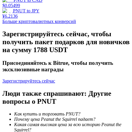
PNUT
to
CAD
$
0.05499
PNUT
to
JPY
¥
6.2136
Больше криптовалютных конверсий
Зарегистрируйтесь сейчас, чтобы
получить пакет подарков для новичков
на сумму 1788 USDT
Блокировки BTR
Эксклюзивные инвестиции для владельцев BTR
Присоединяйтесь к Bitrue, чтобы получить
эксклюзивные награды
Зарегистрируйтесь сейчас
Люди также спрашивают: Другие
вопросы о PNUT
Как купить и торговать PNUT?
Почему цена Peanut the Squirrel падает?
Кредиты
Какая самая высокая цена за всю историю Peanut the
Squirrel?
Сервис заимствований, обеспеченных криптовалютой