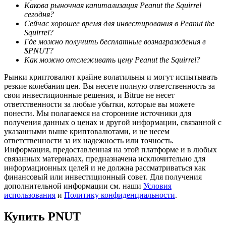
Какова рыночная капитализация Peanut the Squirrel
сегодня?
Сейчас хорошее время для инвестирования в Peanut the
Squirrel?
Где можно получить бесплатные вознаграждения в
$PNUT?
Как можно отслеживать цену Peanut the Squirrel?
Рынки криптовалют крайне волатильны и могут испытывать
резкие колебания цен. Вы несете полную ответственность за
свои инвестиционные решения, и Bitrue не несет
Авто Инвест
ответственности за любые убытки, которые вы можете
понести. Мы полагаемся на сторонние источники для
Получите долгосрочную прибыль и гибкие проценты
получения данных о ценах и другой информации, связанной с
указанными выше криптовалютами, и не несем
ответственности за их надежность или точность.
Информация, предоставленная на этой платформе и в любых
связанных материалах, предназначена исключительно для
информационных целей и не должна рассматриваться как
финансовый или инвестиционный совет. Для получения
дополнительной информации см. наши
Условия
использования
и
Политику конфиденциальности
.
Купить
PNUT
Изучите стейкинг