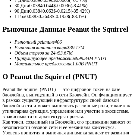
7 Дни
0.0389
0.0396
$
0.0003
(
+
0.77
%)
30 Дни
0.0384
0.044
$
-0.0036
(
-8.41
%)
90 Дни
0.0384
0.063
$
-0.0215
(
-35.42
%)
USDC фьючерсы
1 Год
0.0383
0.2648
$
-0.1928
(
-83.1
%)
Фьючерсы с использованием USDC в качестве
Рыночные Данные Peanut the Squirrel
обеспечения
Рыночный рейтинг
406
Рыночная капитализация
$
39.17M
Объем торгов за 24ч
$
3.67M
Циркулирующее предложение
999.84M
PNUT
Максимальное предложение
1.00B
PNUT
О Peanut the Squirrel (PNUT)
Peanut the Squirrel (PNUT) — это цифровой токен на базе
Копирование торговли
блокчейна, выпущенный в сети Блокчейн. Он функционирует
Присоединяйтесь к лучшим трейдерам
в рамках существующей инфраструктуры своей базовой
блокчейн-сети и может выполнять различные роли, такие как
утилитарная функция, управление или участие в экосистеме,
в зависимости от архитектуры проекта.
Как токен, созданный на Блокчейн, его транзакции зависят от
безопасности базовой сети и ее механизма консенсуса.
Уровень принятия и рыночная динамика зависят от развития