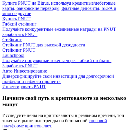
Купите PNUT на Bitrue, используя кредитные/дебетовые
карты, банковские переводы, фиатные депозиты, SEPA и
многое другое
Купить PNUT
Гибкий стейкинг
Получайте конкурентные ежедневные награды на PNUT
Заработать PNUT
Стейкинг
Заработок
Стейкинг PNUT для высокой доходности
Стейкинг PNUT
Launchpool
Получайте популярные токены через гибкий стейкинг
Заработать PNUT
Авто Инвестирование
Диверсифицируйте свои инвестиции для долгосрочной
прибыли и гибкого процента
Инвестировать PNUT
Начните свой путь в криптовалюте за несколько
Силовая свинья
минут
Получайте конкурентные награды ежедневно
Исследуйте цены на криптовалюты в реальном времени, топ-
токены и рыночные тренды на безопасной
торговой
платформе криптовалют
.