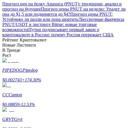
Прогноз цен на белку Арахиса (PNUT): тенденции, анализ и
До 65% комиссии!
прогноз на будущее
Прогноз цены PNUT на неделю: Упадет ли
она до $1,5 или поднимется до $4?
Прогноз цены PNUT:
Устойчиво ли ралли или пора шортить?
Бессрочные фьючерсы
PNUT/USDT в листинге Bitrue: новые торговые
возможности
Путин подписывает первый закон о
криптовалюте в России: почему Россия опережает США
Рейтинг Криптовалют
Новые Листинги
В Тренде
Рост
Реферал
PIPEDOG
Pipedog
Пригласите друга, чтобы получить денежные
вознаграждения
$
0.002743
+
174.30
%
BTC Welcome Rewards
CC
Canton
$
0.08859
-12.53
%
GRVT
Grvt