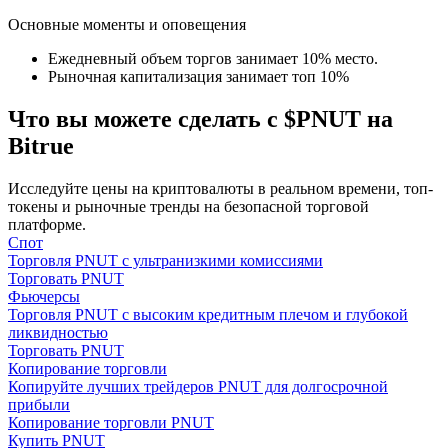
Основные моменты и оповещения
Ежедневный объем торгов занимает 10% место.
Рыночная капитализация занимает топ 10%
Что вы можете сделать с $PNUT на
Bitrue
Гид
Руководство для начинающих по фьючерсам
Исследуйте цены на криптовалюты в реальном времени, топ-
токены и рыночные тренды на безопасной торговой
платформе.
Спот
Торговля PNUT с ультранизкими комиссиями
Торговать PNUT
Фьючерсы
Торговля PNUT с высоким кредитным плечом и глубокой
ликвидностью
Торговать PNUT
Копирование торговли
Копируйте лучших трейдеров PNUT для долгосрочной
Торговые стратегии
прибыли
Копирование торговли PNUT
Узнайте, как оставаться прибыльным
Купить PNUT