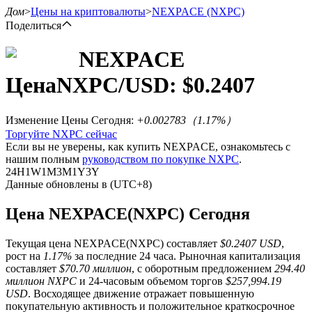
Дом
>
Цены на криптовалюты
>
NEXPACE
(NXPC)
Поделиться
NEXPACE
Цена
NXPC
/USD: $
0.2407
Фьючерсы
Изменение Цены Сегодня
:
+0.002783
（
1.17
%）
Торгуйте NXPC сейчас
Если вы не уверены, как купить NEXPACE, ознакомьтесь с
нашим полным
руководством по покупке NXPC
.
24H
1W
1M
3M
1Y
3Y
Данные обновлены в (UTC+8)
Цена NEXPACE(NXPC) Сегодня
USDT-фьючерсы
Текущая цена NEXPACE(NXPC) составляет
$0.2407 USD
,
Фьючерсы с использованием USDT в качестве
рост на
1.17%
за последние 24 часа. Рыночная капитализация
обеспечения
составляет
$70.70 миллион
, с оборотным предложением
294.40
миллион NXPC
и 24-часовым объемом торгов
$257,994.19
USD
. Восходящее движение отражает повышенную
покупательную активность и положительное краткосрочное