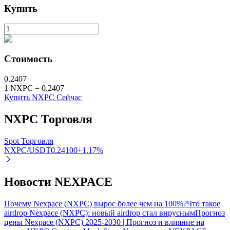
Купить
Стоимость
0.2407
1
NXPC
=
0.2407
Купить NXPC Сейчас
Авто Инвест
NXPC
Торговля
Получите долгосрочную прибыль и гибкие проценты
Spot Торговля
NXPC/USDT
0.24100
+
1.17
%
Новости NEXPACE
Почему Nexpace (NXPC) вырос более чем на 100%?
Что такое
airdrop Nexpace (NXPC): новый airdrop стал вирусным
Прогноз
цены Nexpace (NXPC) 2025-2030 | Прогноз и влияние на
Изучите стейкинг