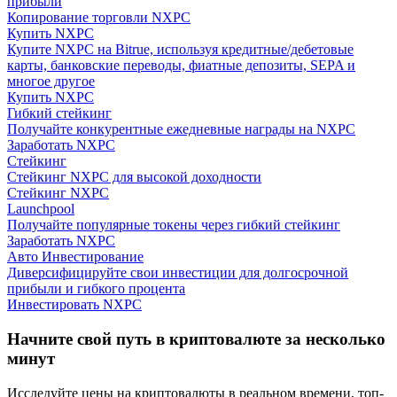
прибыли
Копирование торговли NXPC
Купить NXPC
Купите NXPC на Bitrue, используя кредитные/дебетовые
карты, банковские переводы, фиатные депозиты, SEPA и
многое другое
Купить NXPC
Гибкий стейкинг
Получайте конкурентные ежедневные награды на NXPC
Гид
Заработать NXPC
Стейкинг
Руководство для начинающих по фьючерсам
Стейкинг NXPC для высокой доходности
Стейкинг NXPC
Launchpool
Получайте популярные токены через гибкий стейкинг
Заработать NXPC
Авто Инвестирование
Диверсифицируйте свои инвестиции для долгосрочной
прибыли и гибкого процента
Инвестировать NXPC
Начните свой путь в криптовалюте за несколько
Торговые стратегии
минут
Узнайте, как оставаться прибыльным
Исследуйте цены на криптовалюты в реальном времени, топ-