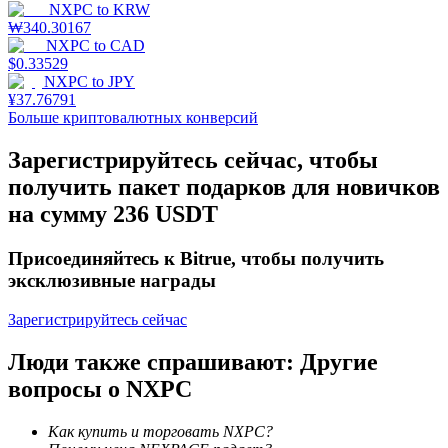
NXPC
to
KRW
₩
340.30167
NXPC
to
CAD
$
0.33529
NXPC
to
JPY
¥
37.76791
Больше криптовалютных конверсий
Стейкинг
Зарегистрируйтесь сейчас, чтобы
Высокая прибыль и мгновенный доступ
получить пакет подарков для новичков
на сумму 236 USDT
Присоединяйтесь к Bitrue, чтобы получить
эксклюзивные награды
Зарегистрируйтесь сейчас
Люди также спрашивают: Другие
Launchpool
вопросы о NXPC
Гибкая ставка для заработка популярных токенов
Как купить и торговать NXPC?