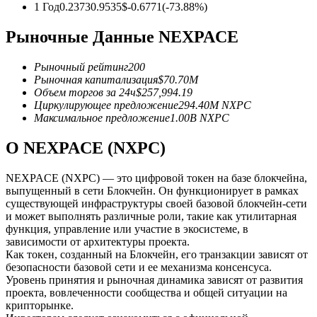
1 Год
0.2373
0.9535
$
-0.6771
(
-73.88
%)
USDC фьючерсы
Рыночные Данные NEXPACE
Фьючерсы с использованием USDC в качестве
обеспечения
Рыночный рейтинг
200
Рыночная капитализация
$
70.70M
Объем торгов за 24ч
$
257,994.19
Циркулирующее предложение
294.40M
NXPC
Максимальное предложение
1.00B
NXPC
О NEXPACE (NXPC)
NEXPACE (NXPC) — это цифровой токен на базе блокчейна,
выпущенный в сети Блокчейн. Он функционирует в рамках
существующей инфраструктуры своей базовой блокчейн-сети
Копирование торговли
и может выполнять различные роли, такие как утилитарная
функция, управление или участие в экосистеме, в
Присоединяйтесь к лучшим трейдерам
зависимости от архитектуры проекта.
Как токен, созданный на Блокчейн, его транзакции зависят от
безопасности базовой сети и ее механизма консенсуса.
Уровень принятия и рыночная динамика зависят от развития
проекта, вовлеченности сообщества и общей ситуации на
крипторынке.