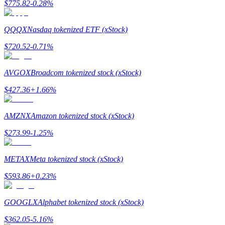
$
775.82
-0.28
%
До 65% комиссии!
QQQX
Nasdaq tokenized ETF (xStock)
$
720.52
-0.71
%
AVGOX
Broadcom tokenized stock (xStock)
$
427.36
+
1.66
%
Реферал
AMZNX
Amazon tokenized stock (xStock)
Пригласите друга, чтобы получить денежные
$
273.99
-1.25
%
вознаграждения
Deposit CASHCAT & Win
METAX
Meta tokenized stock (xStock)
$
593.86
+
0.23
%
GOOGLX
Alphabet tokenized stock (xStock)
$
362.05
-5.16
%