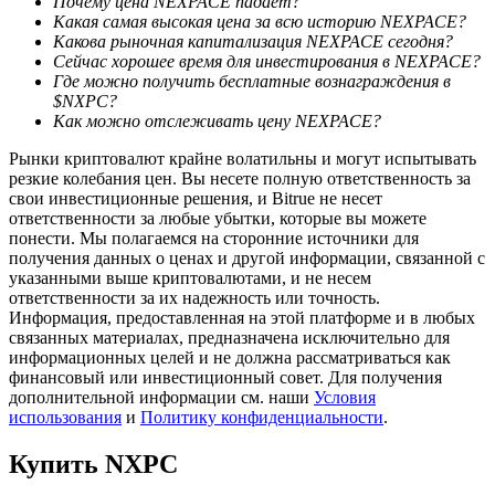
Почему цена NEXPACE падает?
Какая самая высокая цена за всю историю NEXPACE?
Какова рыночная капитализация NEXPACE сегодня?
Сейчас хорошее время для инвестирования в NEXPACE?
Где можно получить бесплатные вознаграждения в
$NXPC?
Как можно отслеживать цену NEXPACE?
Рынки криптовалют крайне волатильны и могут испытывать
резкие колебания цен. Вы несете полную ответственность за
Блокировки BTR
свои инвестиционные решения, и Bitrue не несет
ответственности за любые убытки, которые вы можете
Эксклюзивные инвестиции для владельцев BTR
понести. Мы полагаемся на сторонние источники для
получения данных о ценах и другой информации, связанной с
указанными выше криптовалютами, и не несем
ответственности за их надежность или точность.
Информация, предоставленная на этой платформе и в любых
связанных материалах, предназначена исключительно для
информационных целей и не должна рассматриваться как
финансовый или инвестиционный совет. Для получения
дополнительной информации см. наши
Условия
использования
и
Политику конфиденциальности
.
Кредиты
Купить
NXPC
Сервис заимствований, обеспеченных криптовалютой