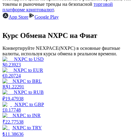
токены и рыночные тренды на безопасной
торговой
платформе криптовалют
.
App Store
Google Play
Курс Обмена NXPC на Фиат
Заработок
Конвертируйте NEXPACE(NXPC) в основные фиатные
валюты, используя курсы обмена в реальном времени.
NXPC
to
USD
$
0.23923
NXPC
to
EUR
€
0.20724
NXPC
to
BRL
R$
1.22291
NXPC
to
RUB
₽
19.47938
NXPC
to
GBP
Силовая свинья
£
0.17748
NXPC
to
INR
Получайте конкурентные награды ежедневно
₹
22.77538
NXPC
to
TRY
₺
11.38636