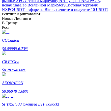
рынок
NXPC Crypto и MapleStory N запущены NEXPACE,
новая глава во Вселенной MapleStory
Спотовая торговля
Узнайте о пассивном доходе
NXPC/USDT в эфире на Bitrue, начните и получите 10 USDT!
Рейтинг Криптовалют
Bitrue
AI
Новые Листинги
В Тренде
Рост
CC
Canton
$
0.09989
-6.73
%
Bitrue Партнеры
GRVT
Grvt
$
0.2875
-8.68
%
AEON
AEON
$
0.06048
-1.69
%
SPYX
SP500 tokenized ETF (xStock)
Партнеры Bitrue