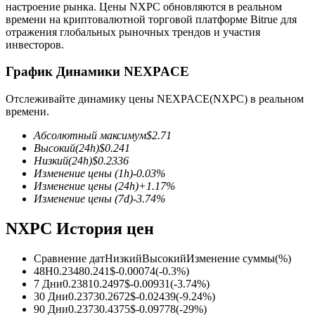
настроение рынка. Цены NXPC обновляются в реальном
времени на криптовалютной торговой платформе Bitrue для
отражения глобальных рыночных трендов и участия
инвесторов.
График Динамики NEXPACE
Фьючерсы на COIN-M
Отслеживайте динамику цены NEXPACE(NXPC) в реальном
времени.
Криптовалютные фьючерсы
Абсолютный максимум
$
2.71
Высокий
(24h)
$
0.241
Низкий
(24h)
$
0.2336
TradFi
Изменение цены
(1h)
-0.03
%
Изменение цены
(24h)
+
1.17
%
Деривативы на акции, форекс, драгоценные металлы и
Изменение цены
(7d)
-3.74
%
сырьевые товары
NXPC История цен
Сравнение дат
Низкий
Высокий
Изменение суммы
(%)
48H
0.2348
0.241
$
-0.00074
(
-0.3
%)
7 Дни
0.2381
0.2497
$
-0.00931
(
-3.74
%)
30 Дни
0.2373
0.2672
$
-0.02439
(
-9.24
%)
90 Дни
0.2373
0.4375
$
-0.09778
(
-29
%)