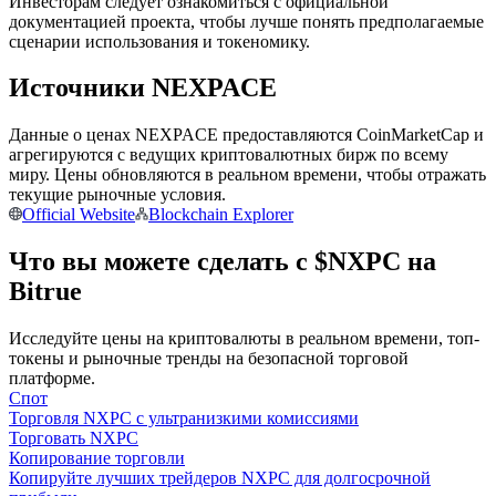
Инвесторам следует ознакомиться с официальной
документацией проекта, чтобы лучше понять предполагаемые
сценарии использования и токеномику.
Источники NEXPACE
Станьте копи-трейдером
Наслаждайтесь распределением прибыли и комиссиями
Данные о ценах NEXPACE предоставляются CoinMarketCap и
за копи-трейдинг
агрегируются с ведущих криптовалютных бирж по всему
миру. Цены обновляются в реальном времени, чтобы отражать
текущие рыночные условия.
Official Website
Blockchain Explorer
Что вы можете сделать с $NXPC на
Bitrue
Исследуйте цены на криптовалюты в реальном времени, топ-
токены и рыночные тренды на безопасной торговой
платформе.
Информация
Спот
Анализ больших данных, включая торговую информацию
Торговля NXPC с ультранизкими комиссиями
и т. д.
Торговать NXPC
Копирование торговли
Копируйте лучших трейдеров NXPC для долгосрочной