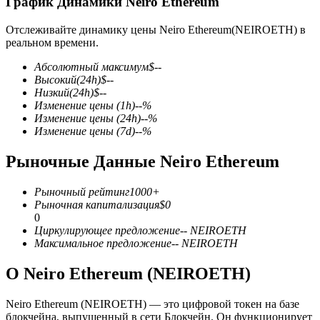
График Динамики Neiro Ethereum
Отслеживайте динамику цены Neiro Ethereum(NEIROETH) в
реальном времени.
Абсолютный максимум
$
--
Высокий
(24h)
$
--
Фьючерсы на COIN-M
Низкий
(24h)
$
--
Изменение цены
(1h)
--
%
Криптовалютные фьючерсы
Изменение цены
(24h)
--
%
Изменение цены
(7d)
--
%
Рыночные Данные Neiro Ethereum
TradFi
Деривативы на акции, форекс, драгоценные металлы и
Рыночный рейтинг
1000+
сырьевые товары
Рыночная капитализация
$
0
0
Циркулирующее предложение
--
NEIROETH
Максимальное предложение
--
NEIROETH
О Neiro Ethereum (NEIROETH)
Neiro Ethereum (NEIROETH) — это цифровой токен на базе
блокчейна, выпущенный в сети Блокчейн. Он функционирует