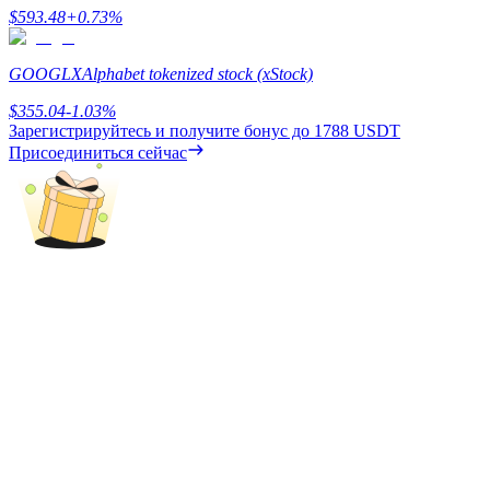
$
593.48
+
0.73
%
GOOGLX
Alphabet tokenized stock (xStock)
$
355.04
-1.03
%
Зарегистрируйтесь и получите бонус до
1788 USDT
Присоединиться сейчас
Блокировки BTR
Эксклюзивные инвестиции для владельцев BTR
Кредиты
Сервис заимствований, обеспеченных криптовалютой