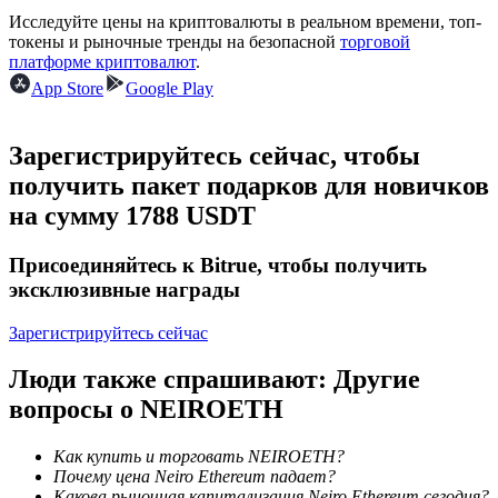
Исследуйте цены на криптовалюты в реальном времени, топ-
токены и рыночные тренды на безопасной
торговой
платформе криптовалют
.
App Store
Google Play
Станьте копи-трейдером
Наслаждайтесь распределением прибыли и комиссиями
Зарегистрируйтесь сейчас, чтобы
за копи-трейдинг
получить пакет подарков для новичков
на сумму 1788 USDT
Присоединяйтесь к Bitrue, чтобы получить
эксклюзивные награды
Зарегистрируйтесь сейчас
Люди также спрашивают: Другие
Информация
вопросы о NEIROETH
Анализ больших данных, включая торговую информацию
и т. д.
Как купить и торговать NEIROETH?
Почему цена Neiro Ethereum падает?
Какова рыночная капитализация Neiro Ethereum сегодня?