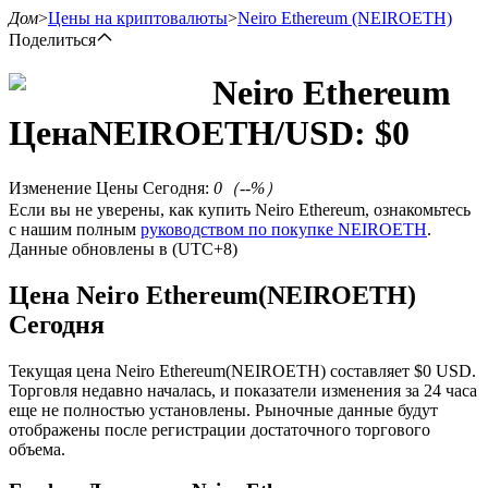
Дом
>
Цены на криптовалюты
>
Neiro Ethereum
(NEIROETH)
Поделиться
Neiro Ethereum
Цена
NEIROETH
/USD: $
0
Фьючерсы
Изменение Цены Сегодня
:
0
（
--
%）
Если вы не уверены, как купить Neiro Ethereum, ознакомьтесь
с нашим полным
руководством по покупке NEIROETH
.
Данные обновлены в (UTC+8)
Цена Neiro Ethereum(NEIROETH)
Сегодня
USDT-фьючерсы
Текущая цена Neiro Ethereum(NEIROETH) составляет $0 USD.
Фьючерсы с использованием USDT в качестве
Торговля недавно началась, и показатели изменения за 24 часа
обеспечения
еще не полностью установлены. Рыночные данные будут
отображены после регистрации достаточного торгового
объема.