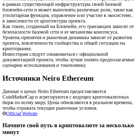
в рамках существующей инфраструктуры своей базовой
блокчейн-сети и может выполнять различные роли, такие как
USDC фьючерсы
утилитарная функция, управление или участие в экосистеме,
в зависимости от архитектуры проекта.
Фьючерсы с использованием USDC в качестве
Как токен, созданный на Блокчейн, его транзакции зависят от
обеспечения
безопасности базовой сети и ее механизма консенсуса.
Уровень принятия и рыночная динамика зависят от развития
проекта, вовлеченности сообщества и общей ситуации на
крипторынке.
Инвесторам следует ознакомиться с официальной
документацией проекта, чтобы лучше понять предполагаемые
сценарии использования и токеномику.
Источники Neiro Ethereum
Данные о ценах Neiro Ethereum предоставляются
Копирование торговли
CoinMarketCap и агрегируются с ведущих криптовалютных
Присоединяйтесь к лучшим трейдерам
бирж по всему миру. Цены обновляются в реальном времени,
чтобы отражать текущие рыночные условия.
Official Website
Начните свой путь в криптовалюте за несколько
минут