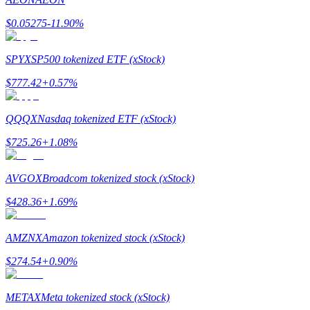
$
0.05275
-11.90
%
SPYX
SP500 tokenized ETF (xStock)
$
777.42
+
0.57
%
Стейкинг
QQQX
Nasdaq tokenized ETF (xStock)
Высокая прибыль и мгновенный доступ
$
725.26
+
1.08
%
AVGOX
Broadcom tokenized stock (xStock)
$
428.36
+
1.69
%
AMZNX
Amazon tokenized stock (xStock)
$
274.54
+
0.90
%
Launchpool
Гибкая ставка для заработка популярных токенов
METAX
Meta tokenized stock (xStock)