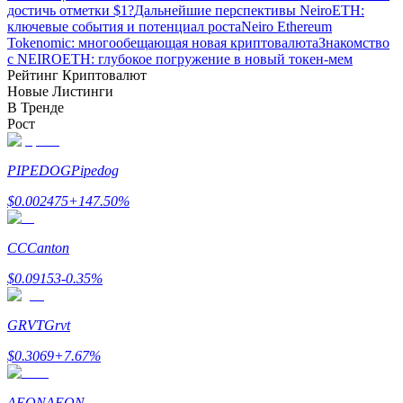
достичь отметки $1?
Дальнейшие перспективы NeiroETH:
ключевые события и потенциал роста
Neiro Ethereum
Tokenomic: многообещающая новая криптовалюта
Знакомство
с NEIROETH: глубокое погружение в новый токен-мем
Рейтинг Криптовалют
Новые Листинги
В Тренде
Рост
Заработок
PIPEDOG
Pipedog
$
0.002475
+
147.50
%
CC
Canton
$
0.09153
-0.35
%
Силовая свинья
GRVT
Grvt
Получайте конкурентные награды ежедневно
$
0.3069
+
7.67
%
AEON
AEON