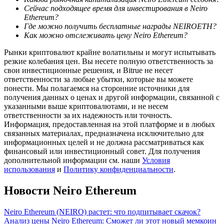
Сейчас подходящее время для инвестирования в Neiro
Ethereum?
Где можно получить бесплатные награды NEIROETH?
Как можно отслеживать цену Neiro Ethereum?
Рынки криптовалют крайне волатильны и могут испытывать
резкие колебания цен. Вы несете полную ответственность за
свои инвестиционные решения, и Bitrue не несет
Гид
ответственности за любые убытки, которые вы можете
понести. Мы полагаемся на сторонние источники для
Руководство для начинающих по фьючерсам
получения данных о ценах и другой информации, связанной с
указанными выше криптовалютами, и не несем
ответственности за их надежность или точность.
Информация, предоставленная на этой платформе и в любых
связанных материалах, предназначена исключительно для
информационных целей и не должна рассматриваться как
финансовый или инвестиционный совет. Для получения
дополнительной информации см. наши
Условия
использования
и
Политику конфиденциальности
.
Новости Neiro Ethereum
Торговые стратегии
Узнайте, как оставаться прибыльным
Neiro Ethereum (NEIRO) растет: что подпитывает скачок?
Анализ цены Neiro Ethereum: Сможет ли этот новый мемкоин