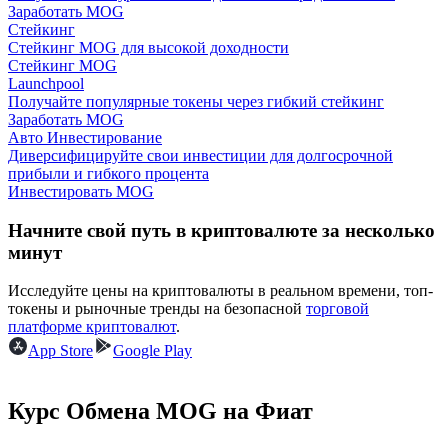
Заработать MOG
Стейкинг
Стейкинг MOG для высокой доходности
Стейкинг MOG
Launchpool
Получайте популярные токены через гибкий стейкинг
Заработать MOG
Авто Инвестирование
Заработок
Диверсифицируйте свои инвестиции для долгосрочной
прибыли и гибкого процента
Инвестировать MOG
Начните свой путь в криптовалюте за несколько
минут
Исследуйте цены на криптовалюты в реальном времени, топ-
токены и рыночные тренды на безопасной
торговой
платформе криптовалют
.
App Store
Google Play
Силовая свинья
Получайте конкурентные награды ежедневно
Курс Обмена MOG на Фиат