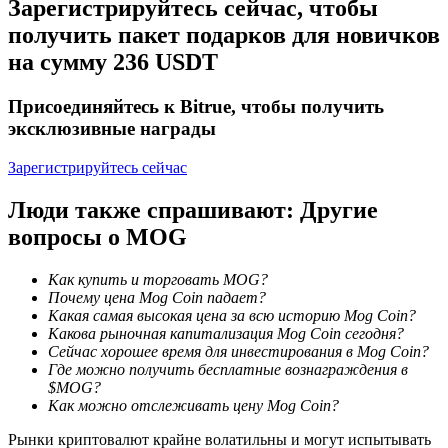
Зарегистрируйтесь сейчас, чтобы
получить пакет подарков для новичков
на сумму 236 USDT
Присоединяйтесь к Bitrue, чтобы получить
эксклюзивные награды
Зарегистрируйтесь сейчас
Блокировки BTR
Люди также спрашивают: Другие
Эксклюзивные инвестиции для владельцев BTR
вопросы о MOG
Как купить и торговать MOG?
Почему цена Mog Coin падает?
Какая самая высокая цена за всю историю Mog Coin?
Какова рыночная капитализация Mog Coin сегодня?
Сейчас хорошее время для инвестирования в Mog Coin?
Где можно получить бесплатные вознаграждения в
$MOG?
Как можно отслеживать цену Mog Coin?
Кредиты
Рынки криптовалют крайне волатильны и могут испытывать
Сервис заимствований, обеспеченных криптовалютой