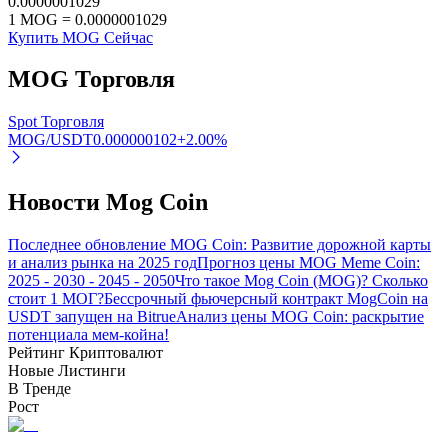
0.0000001029
1
MOG
=
0.0000001029
Узнайте о пассивном доходе
Купить MOG Сейчас
Bitrue
AI
MOG
Торговля
Spot Торговля
MOG/USDT
0.000000102
+
2.00
%
Новости Mog Coin
Bitrue Партнеры
Последнее обновление MOG Coin: Развитие дорожной карты
и анализ рынка на 2025 год
Прогноз цены MOG Meme Coin:
2025 - 2030 - 2045 - 2050
Что такое Mog Coin (MOG)? Сколько
стоит 1 МОГ?
Бессрочный фьючерсный контракт MogCoin на
USDT запущен на Bitrue
Анализ цены MOG Coin: раскрытие
потенциала мем-койна!
Рейтинг Криптовалют
Новые Листинги
В Тренде
Рост
Партнеры Bitrue