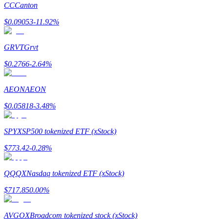
CC
Canton
До 65% комиссии!
$
0.09053
-11.92
%
GRVT
Grvt
$
0.2766
-2.64
%
AEON
AEON
$
0.05818
-3.48
%
Реферал
Пригласите друга, чтобы получить денежные
SPYX
SP500 tokenized ETF (xStock)
вознаграждения
$
773.42
-0.28
%
Deposit CASHCAT & Win
QQQX
Nasdaq tokenized ETF (xStock)
$
717.85
0.00
%
AVGOX
Broadcom tokenized stock (xStock)