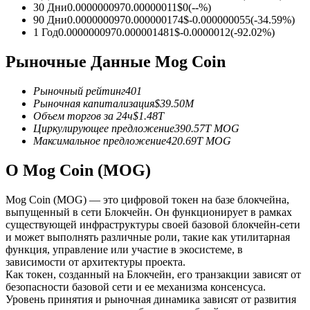
30 Дни
0.000000097
0.00000011
$
0
(
--
%)
90 Дни
0.000000097
0.000000174
$
-0.000000055
(
-34.59
%)
USDC фьючерсы
1 Год
0.000000097
0.000001481
$
-0.0000012
(
-92.02
%)
Фьючерсы с использованием USDC в качестве
Рыночные Данные Mog Coin
обеспечения
Рыночный рейтинг
401
Рыночная капитализация
$
39.50M
Объем торгов за 24ч
$
1.48T
Циркулирующее предложение
390.57T
MOG
Максимальное предложение
420.69T
MOG
О Mog Coin (MOG)
Mog Coin (MOG) — это цифровой токен на базе блокчейна,
Копирование торговли
выпущенный в сети Блокчейн. Он функционирует в рамках
существующей инфраструктуры своей базовой блокчейн-сети
Присоединяйтесь к лучшим трейдерам
и может выполнять различные роли, такие как утилитарная
функция, управление или участие в экосистеме, в
зависимости от архитектуры проекта.
Как токен, созданный на Блокчейн, его транзакции зависят от
безопасности базовой сети и ее механизма консенсуса.
Уровень принятия и рыночная динамика зависят от развития