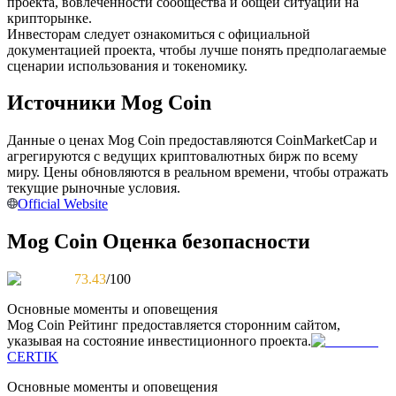
проекта, вовлеченности сообщества и общей ситуации на
крипторынке.
Инвесторам следует ознакомиться с официальной
документацией проекта, чтобы лучше понять предполагаемые
сценарии использования и токеномику.
Станьте копи-трейдером
Источники Mog Coin
Наслаждайтесь распределением прибыли и комиссиями
за копи-трейдинг
Данные о ценах Mog Coin предоставляются CoinMarketCap и
агрегируются с ведущих криптовалютных бирж по всему
миру. Цены обновляются в реальном времени, чтобы отражать
текущие рыночные условия.
Official Website
Mog Coin Оценка безопасности
73.43
/100
Информация
Основные моменты и оповещения
Mog Coin
Рейтинг предоставляется сторонним сайтом,
Анализ больших данных, включая торговую информацию
указывая на состояние инвестиционного проекта.
и т. д.
CERTIK
Основные моменты и оповещения