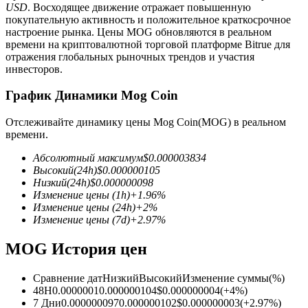
USD
. Восходящее движение отражает повышенную
покупательную активность и положительное краткосрочное
настроение рынка. Цены MOG обновляются в реальном
времени на криптовалютной торговой платформе Bitrue для
отражения глобальных рыночных трендов и участия
инвесторов.
Фьючерсы на COIN-M
График Динамики Mog Coin
Криптовалютные фьючерсы
Отслеживайте динамику цены Mog Coin(MOG) в реальном
времени.
Абсолютный максимум
$
0.000003834
TradFi
Высокий
(24h)
$
0.000000105
Низкий
(24h)
$
0.000000098
Деривативы на акции, форекс, драгоценные металлы и
Изменение цены
(1h)
+
1.96
%
сырьевые товары
Изменение цены
(24h)
+
2
%
Изменение цены
(7d)
+
2.97
%
MOG История цен
Сравнение дат
Низкий
Высокий
Изменение суммы
(%)
48H
0.0000001
0.000000104
$
0.000000004
(
+
4
%)
7 Дни
0.000000097
0.000000102
$
0.000000003
(
+
2.97
%)