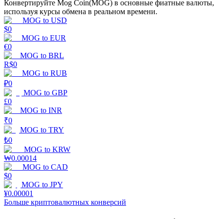
Конвертируйте Mog Coin(MOG) в основные фиатные валюты,
используя курсы обмена в реальном времени.
MOG
to
USD
$
0
MOG
to
EUR
€
0
MOG
to
BRL
R$
0
Стейкинг
MOG
to
RUB
₽
0
Высокая прибыль и мгновенный доступ
MOG
to
GBP
£
0
MOG
to
INR
₹
0
MOG
to
TRY
₺
0
MOG
to
KRW
₩
0.00014
MOG
to
CAD
$
0
MOG
to
JPY
Launchpool
¥
0.00001
Больше криптовалютных конверсий
Гибкая ставка для заработка популярных токенов