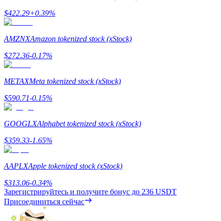
$
422.29
+
0.39
%
AMZNX
Amazon tokenized stock (xStock)
Deposit CASHCAT & Win
$
272.36
-0.17
%
Share 500000 CASHCAT prize pool
METAX
Meta tokenized stock (xStock)
$
590.71
-0.15
%
Exclusive for BitMart Users
GOOGLX
Alphabet tokenized stock (xStock)
Register & Trade to Win 500,000 USDT
$
359.33
-1.65
%
AAPLX
Apple tokenized stock (xStock)
Precious Metals Trading Carnival
$
313.06
-0.34
%
Trade Gold & Silver · 33,333 USDT Bonus
Зарегистрируйтесь и получите бонус до
236 USDT
Присоединиться сейчас