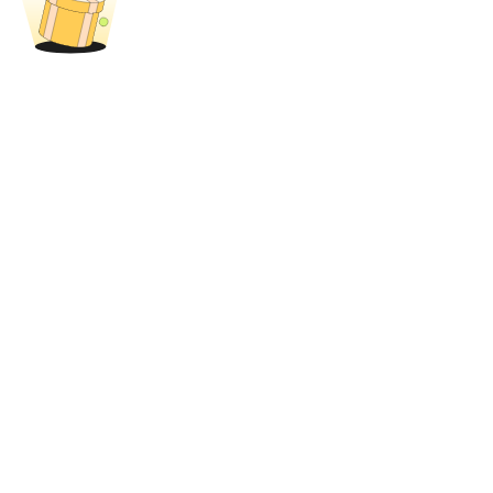
USDT New User Exclusive 10% APR
USDT Flexible Staking | Daily Rewards
New Listing Futures Fest
Trade New Futures, Win 200,000 USDT
Crypto World Cup 2026: Grand Finale
77,777+3k Rewards