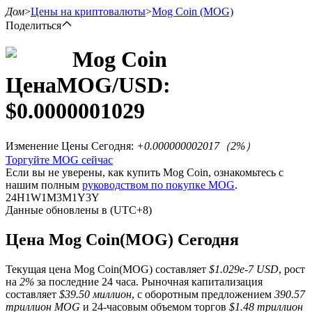
Дом
>
Цены на криптовалюты
>
Mog Coin
(MOG)
Поделиться
Mog Coin
Цена
MOG
/USD:
Фьючерсы
$
0.0000001029
Изменение Цены Сегодня
:
+0.000000002017
（
2
%）
Торгуйте MOG сейчас
Если вы не уверены, как купить Mog Coin, ознакомьтесь с
нашим полным
руководством по покупке MOG
.
24H
1W
1M
3M
1Y
3Y
Данные обновлены в (UTC+8)
USDT-фьючерсы
Цена Mog Coin(MOG) Сегодня
Фьючерсы с использованием USDT в качестве
обеспечения
Текущая цена Mog Coin(MOG) составляет
$1.029e-7 USD
, рост
на
2%
за последние 24 часа. Рыночная капитализация
составляет
$39.50 миллион
, с оборотным предложением
390.57
триллион MOG
и 24-часовым объемом торгов
$1.48 триллион