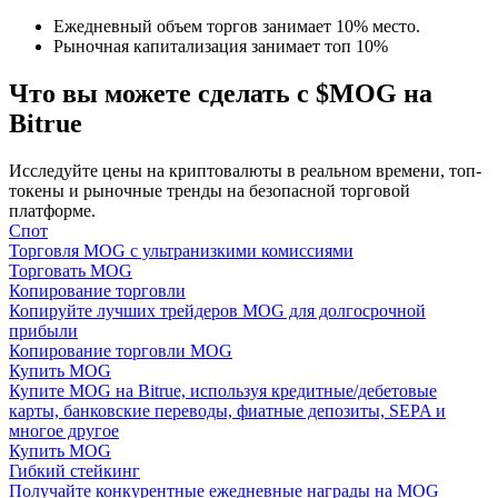
Ежедневный объем торгов занимает 10% место.
Рыночная капитализация занимает топ 10%
Что вы можете сделать с $MOG на
Bitrue
Гид
Исследуйте цены на криптовалюты в реальном времени, топ-
токены и рыночные тренды на безопасной торговой
Руководство для начинающих по фьючерсам
платформе.
Спот
Торговля MOG с ультранизкими комиссиями
Торговать MOG
Копирование торговли
Копируйте лучших трейдеров MOG для долгосрочной
прибыли
Копирование торговли MOG
Купить MOG
Купите MOG на Bitrue, используя кредитные/дебетовые
карты, банковские переводы, фиатные депозиты, SEPA и
многое другое
Торговые стратегии
Купить MOG
Гибкий стейкинг
Узнайте, как оставаться прибыльным
Получайте конкурентные ежедневные награды на MOG