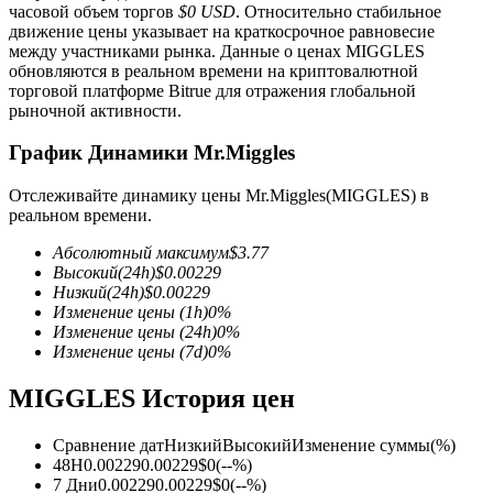
часовой объем торгов
$0 USD
. Относительно стабильное
движение цены указывает на краткосрочное равновесие
между участниками рынка. Данные о ценах MIGGLES
обновляются в реальном времени на криптовалютной
торговой платформе Bitrue для отражения глобальной
рыночной активности.
Фьючерсы на COIN-M
График Динамики Mr.Miggles
Криптовалютные фьючерсы
Отслеживайте динамику цены Mr.Miggles(MIGGLES) в
реальном времени.
Абсолютный максимум
$
3.77
TradFi
Высокий
(24h)
$
0.00229
Низкий
(24h)
$
0.00229
Деривативы на акции, форекс, драгоценные металлы и
Изменение цены
(1h)
0
%
сырьевые товары
Изменение цены
(24h)
0
%
Изменение цены
(7d)
0
%
MIGGLES История цен
Сравнение дат
Низкий
Высокий
Изменение суммы
(%)
48H
0.00229
0.00229
$
0
(
--
%)
7 Дни
0.00229
0.00229
$
0
(
--
%)