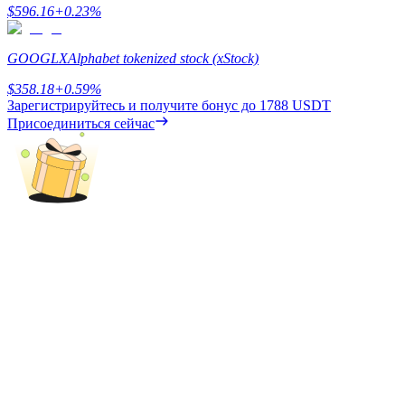
$
596.16
+
0.23
%
До 65% комиссии!
GOOGLX
Alphabet tokenized stock (xStock)
$
358.18
+
0.59
%
Зарегистрируйтесь и получите бонус до
1788 USDT
Присоединиться сейчас
Реферал
Пригласите друга, чтобы получить денежные
вознаграждения
BTC Welcome Rewards