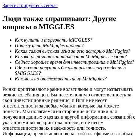
Зарегистрируйтесь сейчас
Люди также спрашивают: Другие
вопросы о MIGGLES
Как купить и торговать MIGGLES?
Стейкинг
Почему цена Mr.Miggles падает?
Какая самая высокая цена за всю историю Mr.Miggles?
Высокая прибыль и мгновенный доступ
Какова рыночная капитализация Mr.Miggles сегодня?
Сейчас хорошее время для инвестирования в Mr.Miggles?
Где можно получить бесплатные вознаграждения в
$MIGGLES?
Как можно отслеживать цену Mr.Miggles?
Рынки криптовалют крайне волатильны и могут испытывать
резкие колебания цен. Вы несете полную ответственность за
свои инвестиционные решения, и Bitrue не несет
ответственности за любые убытки, которые вы можете
понести. Мы полагаемся на сторонние источники для
получения данных о ценах и другой информации, связанной с
Launchpool
указанными выше криптовалютами, и не несем
ответственности за их надежность или точность.
Гибкая ставка для заработка популярных токенов
Информация, предоставленная на этой платформе и в любых