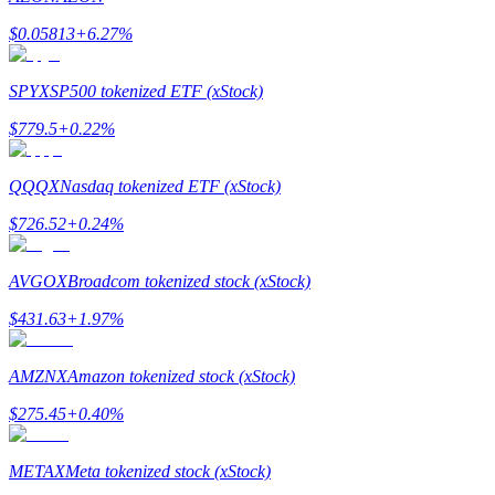
Узнайте о пассивном доходе
$
0.05813
+
6.27
%
Bitrue
AI
SPYX
SP500 tokenized ETF (xStock)
$
779.5
+
0.22
%
QQQX
Nasdaq tokenized ETF (xStock)
$
726.52
+
0.24
%
Bitrue Партнеры
AVGOX
Broadcom tokenized stock (xStock)
$
431.63
+
1.97
%
AMZNX
Amazon tokenized stock (xStock)
$
275.45
+
0.40
%
METAX
Meta tokenized stock (xStock)
Партнеры Bitrue