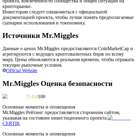
проекта, вовлеченности сообщества и общей ситуации на
крипторынке.
Инвесторам следует ознакомиться с официальной
документацией проекта, чтобы лучше понять предполагаемые
сценарии использования и токеномику.
Станьте копи-трейдером
Источники Mr.Miggles
Наслаждайтесь распределением прибыли и комиссиями
за копи-трейдинг
Данные о ценах Mr.Miggles предоставляются CoinMarketCap и
агрегируются с ведущих криптовалютных бирж по всему
миру. Цены обновляются в реальном времени, чтобы отражать
текущие рыночные условия.
Official Website
Mr.Miggles Оценка безопасности
71.01
/100
Информация
Основные моменты и оповещения
Mr.Miggles
Рейтинг предоставляется сторонним сайтом,
Анализ больших данных, включая торговую информацию
указывая на состояние инвестиционного проекта.
и т. д.
CERTIK
Основные моменты и оповещения