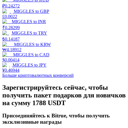
₽
0.24272
MIGGLES
to
GBP
£
0.0022
MIGGLES
to
INR
₹
0.28299
MIGGLES
to
TRY
₺
0.14187
Заработок
MIGGLES
to
KRW
₩
4.18912
MIGGLES
to
CAD
$
0.00414
MIGGLES
to
JPY
¥
0.46944
Больше криптовалютных конверсий
Зарегистрируйтесь сейчас, чтобы
получить пакет подарков для новичков
Силовая свинья
на сумму 1788 USDT
Получайте конкурентные награды ежедневно
Присоединяйтесь к Bitrue, чтобы получить
эксклюзивные награды