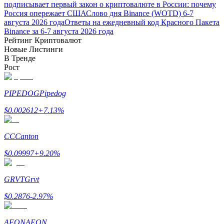
подписывает первый закон о криптовалюте в России: почему
Россия опережает США
Слово дня Binance (WOTD) 6-7
августа 2026 года
Ответы на ежедневный код Красного Пакета
Binance за 6-7 августа 2026 года
Рейтинг Криптовалют
Новые Листинги
В Тренде
Рост
PIPEDOG
Pipedog
Авто Инвест
$
0.002612
+
7.13
%
Получите долгосрочную прибыль и гибкие проценты
CC
Canton
$
0.09997
+
9.20
%
GRVT
Grvt
$
0.2876
-2.97
%
Изучите стейкинг
AEON
AEON