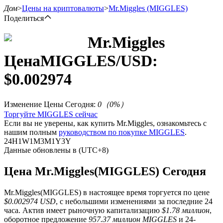
Дом
>
Цены на криптовалюты
>
Mr.Miggles
(MIGGLES)
Поделиться
Mr.Miggles
Цена
MIGGLES
/USD:
Фьючерсы
$
0.002974
Изменение Цены Сегодня
:
0
（
0
%）
Торгуйте MIGGLES сейчас
Если вы не уверены, как купить Mr.Miggles, ознакомьтесь с
нашим полным
руководством по покупке MIGGLES
.
24H
1W
1M
3M
1Y
3Y
Данные обновлены в (UTC+8)
USDT-фьючерсы
Цена Mr.Miggles(MIGGLES) Сегодня
Фьючерсы с использованием USDT в качестве
обеспечения
Mr.Miggles(MIGGLES) в настоящее время торгуется по цене
$0.002974 USD
, с небольшими изменениями за последние 24
часа. Актив имеет рыночную капитализацию
$1.78 миллион
,
оборотное предложение
957.37 миллион MIGGLES
и 24-