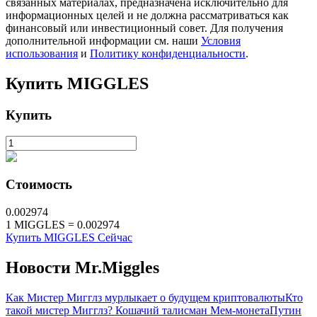
связанных материалах, предназначена исключительно для
информационных целей и не должна рассматриваться как
финансовый или инвестиционный совет. Для получения
дополнительной информации см. наши
Условия
использования
и
Политику конфиденциальности
.
Купить
MIGGLES
Купить
Блокировки BTR
Эксклюзивные инвестиции для владельцев BTR
Стоимость
0.002974
1
MIGGLES
=
0.002974
Купить MIGGLES Сейчас
Новости Mr.Miggles
Кредиты
Как Мистер Мигглз мурлыкает о будущем криптовалюты
Кто
такой мистер Мигглз? Кошачий талисман Мем-монета
Путин
Сервис заимствований, обеспеченных криптовалютой