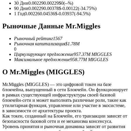
30 Дни
0.00229
0.00229
$
0
(
--
%)
90 Дни
0.00229
0.00378
$
-0.00122
(
-34.75
%)
USDC фьючерсы
1 Год
0.00226
0.04536
$
-0.03937
(
-94.5
%)
Фьючерсы с использованием USDC в качестве
Рыночные Данные Mr.Miggles
обеспечения
Рыночный рейтинг
1567
Рыночная капитализация
$
1.78M
0
Циркулирующее предложение
957.37M
MIGGLES
Максимальное предложение
958.77M
MIGGLES
О Mr.Miggles (MIGGLES)
Mr.Miggles (MIGGLES) — это цифровой токен на базе
Копирование торговли
блокчейна, выпущенный в сети Блокчейн. Он функционирует
в рамках существующей инфраструктуры своей базовой
Присоединяйтесь к лучшим трейдерам
блокчейн-сети и может выполнять различные роли, такие как
утилитарная функция, управление или участие в экосистеме,
в зависимости от архитектуры проекта.
Как токен, созданный на Блокчейн, его транзакции зависят от
безопасности базовой сети и ее механизма консенсуса.
Уровень принятия и рыночная динамика зависят от развития