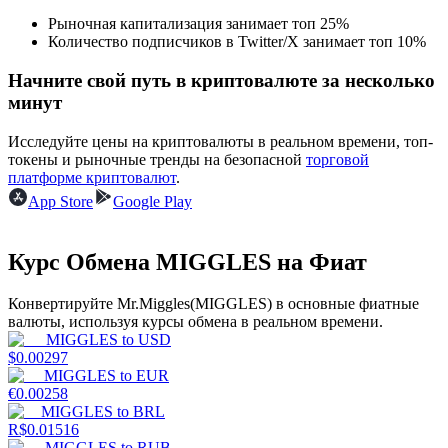
Рыночная капитализация занимает топ 25%
Количество подписчиков в Twitter/X занимает топ 10%
Начните свой путь в криптовалюте за несколько
минут
Исследуйте цены на криптовалюты в реальном времени, топ-
Гид
токены и рыночные тренды на безопасной
торговой
платформе криптовалют
.
Руководство для начинающих по фьючерсам
App Store
Google Play
Курс Обмена MIGGLES на Фиат
Конвертируйте Mr.Miggles(MIGGLES) в основные фиатные
валюты, используя курсы обмена в реальном времени.
MIGGLES
to
USD
$
0.00297
MIGGLES
to
EUR
Торговые стратегии
€
0.00258
MIGGLES
to
BRL
Узнайте, как оставаться прибыльным
R$
0.01516
MIGGLES
to
RUB