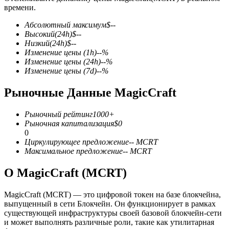
времени.
Абсолютный максимум
$
--
Высокий
(24h)
$
--
Низкий
(24h)
$
--
Изменение цены
(1h)
--
%
Изменение цены
(24h)
--
%
Фьючерсы на COIN-M
Изменение цены
(7d)
--
%
Криптовалютные фьючерсы
Рыночные Данные MagicCraft
Рыночный рейтинг
1000+
TradFi
Рыночная капитализация
$
0
0
Деривативы на акции, форекс, драгоценные металлы и
Циркулирующее предложение
--
MCRT
сырьевые товары
Максимальное предложение
--
MCRT
О MagicCraft (MCRT)
MagicCraft (MCRT) — это цифровой токен на базе блокчейна,
выпущенный в сети Блокчейн. Он функционирует в рамках
существующей инфраструктуры своей базовой блокчейн-сети
и может выполнять различные роли, такие как утилитарная