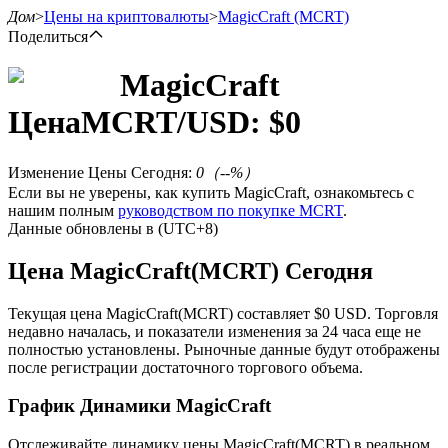
Дом
>
Цены на криптовалюты
>
MagicCraft
(MCRT)
Поделиться
MagicCraft
Цена
MCRT
/USD: $
0
Фьючерсы
Изменение Цены Сегодня
:
0
（
--
%）
Если вы не уверены, как купить MagicCraft, ознакомьтесь с
нашим полным
руководством по покупке MCRT
.
Данные обновлены в (UTC+8)
Цена MagicCraft(MCRT) Сегодня
Текущая цена MagicCraft(MCRT) составляет $0 USD. Торговля
USDT-фьючерсы
недавно началась, и показатели изменения за 24 часа еще не
полностью установлены. Рыночные данные будут отображены
Фьючерсы с использованием USDT в качестве
после регистрации достаточного торгового объема.
обеспечения
График Динамики MagicCraft
Отслеживайте динамику цены MagicCraft(MCRT) в реальном