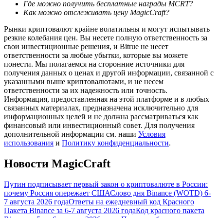
Где можно получить бесплатные награды MCRT?
Как можно отслеживать цену MagicCraft?
Рынки криптовалют крайне волатильны и могут испытывать
резкие колебания цен. Вы несете полную ответственность за
свои инвестиционные решения, и Bitrue не несет
ответственности за любые убытки, которые вы можете
понести. Мы полагаемся на сторонние источники для
получения данных о ценах и другой информации, связанной с
Гид
указанными выше криптовалютами, и не несем
Руководство для начинающих по фьючерсам
ответственности за их надежность или точность.
Информация, предоставленная на этой платформе и в любых
связанных материалах, предназначена исключительно для
информационных целей и не должна рассматриваться как
финансовый или инвестиционный совет. Для получения
дополнительной информации см. наши
Условия
использования
и
Политику конфиденциальности
.
Новости MagicCraft
Путин подписывает первый закон о криптовалюте в России:
Торговые стратегии
почему Россия опережает США
Слово дня Binance (WOTD) 6-
7 августа 2026 года
Ответы на ежедневный код Красного
Узнайте, как оставаться прибыльным
Пакета Binance за 6-7 августа 2026 года
Код красного пакета