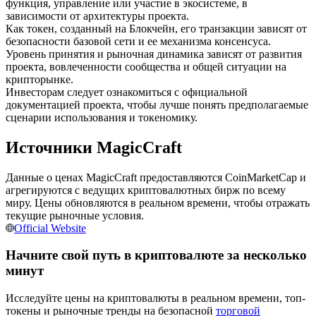
функция, управление или участие в экосистеме, в
зависимости от архитектуры проекта.
Как токен, созданный на Блокчейн, его транзакции зависят от
USDC фьючерсы
безопасности базовой сети и ее механизма консенсуса.
Фьючерсы с использованием USDC в качестве
Уровень принятия и рыночная динамика зависят от развития
обеспечения
проекта, вовлеченности сообщества и общей ситуации на
крипторынке.
Инвесторам следует ознакомиться с официальной
документацией проекта, чтобы лучше понять предполагаемые
сценарии использования и токеномику.
Источники MagicCraft
Данные о ценах MagicCraft предоставляются CoinMarketCap и
агрегируются с ведущих криптовалютных бирж по всему
миру. Цены обновляются в реальном времени, чтобы отражать
Копирование торговли
текущие рыночные условия.
Official Website
Присоединяйтесь к лучшим трейдерам
Начните свой путь в криптовалюте за несколько
минут
Исследуйте цены на криптовалюты в реальном времени, топ-
токены и рыночные тренды на безопасной
торговой