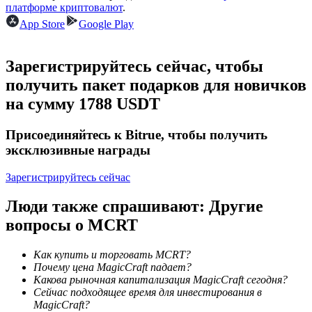
платформе криптовалют
.
App Store
Google Play
Станьте копи-трейдером
Зарегистрируйтесь сейчас, чтобы
получить пакет подарков для новичков
Наслаждайтесь распределением прибыли и комиссиями
за копи-трейдинг
на сумму 1788 USDT
Присоединяйтесь к Bitrue, чтобы получить
эксклюзивные награды
Зарегистрируйтесь сейчас
Люди также спрашивают: Другие
вопросы о MCRT
Информация
Как купить и торговать MCRT?
Анализ больших данных, включая торговую информацию
Почему цена MagicCraft падает?
и т. д.
Какова рыночная капитализация MagicCraft сегодня?
Сейчас подходящее время для инвестирования в
MagicCraft?