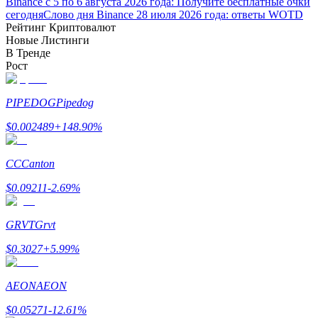
Binance с 5 по 6 августа 2026 года: Получите бесплатные очки
сегодня
Слово дня Binance 28 июля 2026 года: ответы WOTD
Рейтинг Криптовалют
Новые Листинги
В Тренде
Рост
PIPEDOG
Pipedog
Заработок
$
0.002489
+
148.90
%
CC
Canton
$
0.09211
-2.69
%
GRVT
Grvt
$
0.3027
+
5.99
%
Силовая свинья
Получайте конкурентные награды ежедневно
AEON
AEON
$
0.05271
-12.61
%