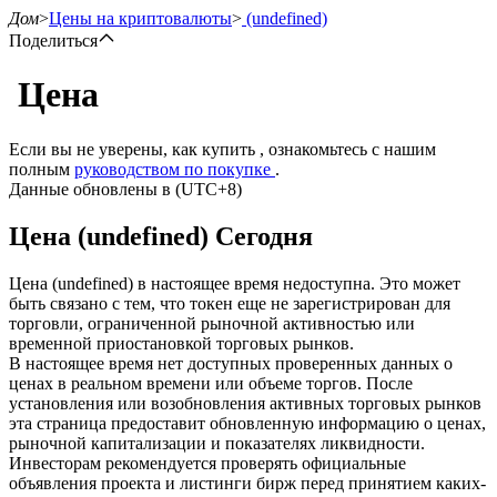
Дом
>
Цены на криптовалюты
>
(undefined)
Поделиться
Цена
Фьючерсы
Если вы не уверены, как купить , ознакомьтесь с нашим
полным
руководством по покупке
.
Данные обновлены в (UTC+8)
Цена (undefined) Сегодня
Цена (undefined) в настоящее время недоступна. Это может
быть связано с тем, что токен еще не зарегистрирован для
торговли, ограниченной рыночной активностью или
временной приостановкой торговых рынков.
USDT-фьючерсы
В настоящее время нет доступных проверенных данных о
ценах в реальном времени или объеме торгов. После
Фьючерсы с использованием USDT в качестве
установления или возобновления активных торговых рынков
обеспечения
эта страница предоставит обновленную информацию о ценах,
рыночной капитализации и показателях ликвидности.
Инвесторам рекомендуется проверять официальные
объявления проекта и листинги бирж перед принятием каких-