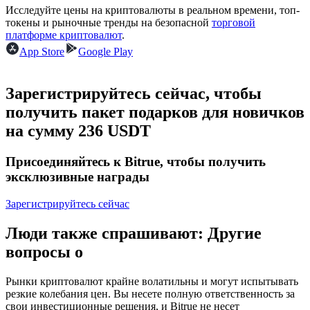
Исследуйте цены на криптовалюты в реальном времени, топ-
токены и рыночные тренды на безопасной
торговой
USDC фьючерсы
платформе криптовалют
.
App Store
Google Play
Фьючерсы с использованием USDC в качестве
обеспечения
Зарегистрируйтесь сейчас, чтобы
получить пакет подарков для новичков
на сумму 236 USDT
Присоединяйтесь к Bitrue, чтобы получить
эксклюзивные награды
Зарегистрируйтесь сейчас
Копирование торговли
Присоединяйтесь к лучшим трейдерам
Люди также спрашивают: Другие
вопросы о
Рынки криптовалют крайне волатильны и могут испытывать
резкие колебания цен. Вы несете полную ответственность за
свои инвестиционные решения, и Bitrue не несет