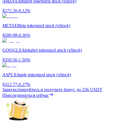
AMZNX
Amazon tokenized stock (xStock)
$
272.26
-0.12
%
METAX
Meta tokenized stock (xStock)
$
589.98
-0.36
%
Заработок
GOOGLX
Alphabet tokenized stock (xStock)
$
359.56
-1.56
%
AAPLX
Apple tokenized stock (xStock)
$
312.77
-0.27
%
Зарегистрируйтесь и получите бонус до
236 USDT
Присоединиться сейчас
Силовая свинья
Получайте конкурентные награды ежедневно