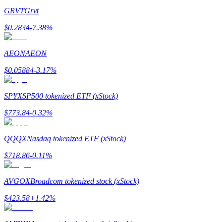
GRVT
Grvt
$
0.2834
-7.38
%
AEON
AEON
$
0.05884
-3.17
%
Гид
Руководство для начинающих по фьючерсам
SPYX
SP500 tokenized ETF (xStock)
$
773.84
-0.32
%
QQQX
Nasdaq tokenized ETF (xStock)
$
718.86
-0.11
%
AVGOX
Broadcom tokenized stock (xStock)
Торговые стратегии
$
423.58
+
1.42
%
Узнайте, как оставаться прибыльным