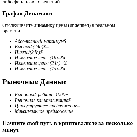
либо финансовых решений.
График Динамики
Отслеживайте динамику цены (undefined) в реальном
времени.
Фьючерсы на COIN-M
Абсолютный максимум
$
--
Высокий
(24h)
$
--
Криптовалютные фьючерсы
Низкий
(24h)
$
--
Изменение цены
(1h)
--
%
Изменение цены
(24h)
--
%
Изменение цены
(7d)
--
%
TradFi
Рыночные Данные
Деривативы на акции, форекс, драгоценные металлы и
сырьевые товары
Рыночный рейтинг
1000+
Рыночная капитализация
$
--
Циркулирующее предложение
--
Максимальное предложение
--
Начните свой путь в криптовалюте за несколько
минут