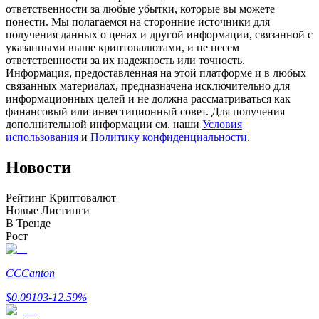
ответственности за любые убытки, которые вы можете
понести. Мы полагаемся на сторонние источники для
получения данных о ценах и другой информации, связанной с
указанными выше криптовалютами, и не несем
ответственности за их надежность или точность.
Станьте копи-трейдером
Информация, предоставленная на этой платформе и в любых
связанных материалах, предназначена исключительно для
Наслаждайтесь распределением прибыли и комиссиями
информационных целей и не должна рассматриваться как
за копи-трейдинг
финансовый или инвестиционный совет. Для получения
дополнительной информации см. наши
Условия
использования
и
Политику конфиденциальности
.
Новости
Рейтинг Криптовалют
Новые Листинги
В Тренде
Рост
Информация
Анализ больших данных, включая торговую информацию
CC
Canton
и т. д.
$
0.09103
-12.59
%