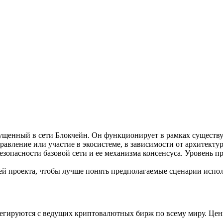
ырьевые товары
пущенный в сети Блокчейн. Он функционирует в рамках существ
равление или участие в экосистеме, в зависимости от архитекту
безопасности базовой сети и ее механизма консенсуса. Уровень п
й проекта, чтобы лучше понять предполагаемые сценарии испол
регируются с ведущих криптовалютных бирж по всему миру. Цен