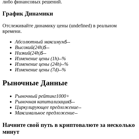
либо финансовых решений.
График Динамики
Отслеживайте динамику цены (undefined) в реальном
времени.
Фьючерсы на COIN-M
Абсолютный максимум
$
--
Высокий
(24h)
$
--
Криптовалютные фьючерсы
Низкий
(24h)
$
--
Изменение цены
(1h)
--
%
Изменение цены
(24h)
--
%
Изменение цены
(7d)
--
%
TradFi
Рыночные Данные
Деривативы на акции, форекс, драгоценные металлы и
сырьевые товары
Рыночный рейтинг
1000+
Рыночная капитализация
$
--
Циркулирующее предложение
--
Максимальное предложение
--
Начните свой путь в криптовалюте за несколько
минут