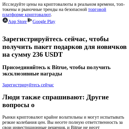
Исследуйте цены на криптовалюты в реальном времени, топ-
токены и рыночные тренды на безопасной
торговой
USDC фьючерсы
платформе криптовалют
.
App Store
Google Play
Фьючерсы с использованием USDC в качестве
обеспечения
Зарегистрируйтесь сейчас, чтобы
получить пакет подарков для новичков
на сумму 236 USDT
Присоединяйтесь к Bitrue, чтобы получить
эксклюзивные награды
Зарегистрируйтесь сейчас
Копирование торговли
Присоединяйтесь к лучшим трейдерам
Люди также спрашивают: Другие
вопросы о
Рынки криптовалют крайне волатильны и могут испытывать
резкие колебания цен. Вы несете полную ответственность за
свои инвестиционные решения, и Bitrue не несет