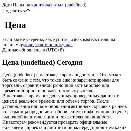
Дом
>
Цены на криптовалюты
>
(undefined)
Поделиться
Цена
Фьючерсы
Если вы не уверены, как купить , ознакомьтесь с нашим
полным
руководством по покупке
.
Данные обновлены в (UTC+8)
Цена (undefined) Сегодня
Цена (undefined) в настоящее время недоступна. Это может
быть связано с тем, что токен еще не зарегистрирован для
торговли, ограниченной рыночной активностью или
временной приостановкой торговых рынков.
USDT-фьючерсы
В настоящее время нет доступных проверенных данных о
ценах в реальном времени или объеме торгов. После
Фьючерсы с использованием USDT в качестве
установления или возобновления активных торговых рынков
обеспечения
эта страница предоставит обновленную информацию о ценах,
рыночной капитализации и показателях ликвидности.
Инвесторам рекомендуется проверять официальные
объявления проекта и листинги бирж перед принятием каких-