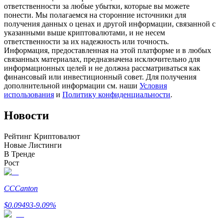
ответственности за любые убытки, которые вы можете
понести. Мы полагаемся на сторонние источники для
получения данных о ценах и другой информации, связанной с
указанными выше криптовалютами, и не несем
ответственности за их надежность или точность.
Станьте копи-трейдером
Информация, предоставленная на этой платформе и в любых
связанных материалах, предназначена исключительно для
Наслаждайтесь распределением прибыли и комиссиями
информационных целей и не должна рассматриваться как
за копи-трейдинг
финансовый или инвестиционный совет. Для получения
дополнительной информации см. наши
Условия
использования
и
Политику конфиденциальности
.
Новости
Рейтинг Криптовалют
Новые Листинги
В Тренде
Рост
Информация
Анализ больших данных, включая торговую информацию
CC
Canton
и т. д.
$
0.09493
-9.09
%