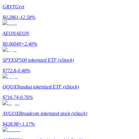
GRVT
Grvt
$
0.2861
-12.58
%
AEON
AEON
$
0.06049
+
2.40
%
Гид
Руководство для начинающих по фьючерсам
SPYX
SP500 tokenized ETF (xStock)
$
772.8
-0.48
%
QQQX
Nasdaq tokenized ETF (xStock)
$
716.74
-0.76
%
AVGOX
Broadcom tokenized stock (xStock)
Торговые стратегии
$
428.98
+
1.17
%
Узнайте, как оставаться прибыльным