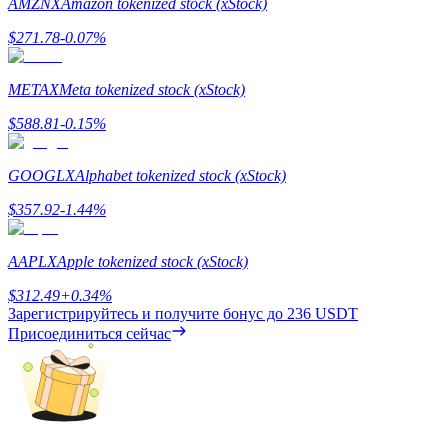
AMZNX
Amazon tokenized stock (xStock)
$
271.78
-0.07
%
METAX
Meta tokenized stock (xStock)
$
588.81
-0.15
%
Заработок
GOOGLX
Alphabet tokenized stock (xStock)
$
357.92
-1.44
%
AAPLX
Apple tokenized stock (xStock)
$
312.49
+
0.34
%
Зарегистрируйтесь и получите бонус до
236 USDT
Присоединиться сейчас
Силовая свинья
Получайте конкурентные награды ежедневно