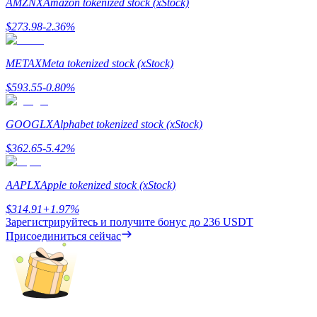
AMZNX
Amazon tokenized stock (xStock)
$
273.98
-2.36
%
METAX
Meta tokenized stock (xStock)
$
593.55
-0.80
%
Заработок
GOOGLX
Alphabet tokenized stock (xStock)
$
362.65
-5.42
%
AAPLX
Apple tokenized stock (xStock)
$
314.91
+
1.97
%
Зарегистрируйтесь и получите бонус до
236 USDT
Присоединиться сейчас
Силовая свинья
Получайте конкурентные награды ежедневно