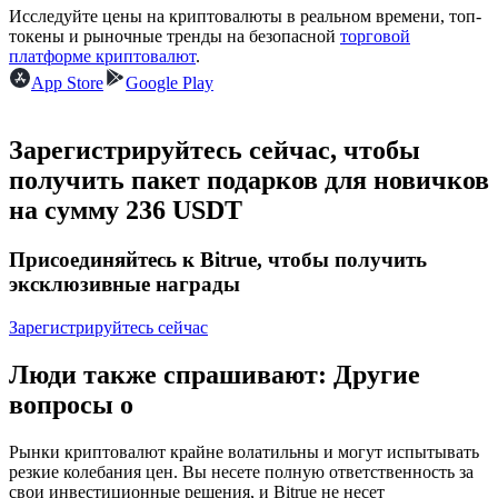
Исследуйте цены на криптовалюты в реальном времени, топ-
токены и рыночные тренды на безопасной
торговой
USDC фьючерсы
платформе криптовалют
.
App Store
Google Play
Фьючерсы с использованием USDC в качестве
обеспечения
Зарегистрируйтесь сейчас, чтобы
получить пакет подарков для новичков
на сумму 236 USDT
Присоединяйтесь к Bitrue, чтобы получить
эксклюзивные награды
Зарегистрируйтесь сейчас
Копирование торговли
Присоединяйтесь к лучшим трейдерам
Люди также спрашивают: Другие
вопросы о
Рынки криптовалют крайне волатильны и могут испытывать
резкие колебания цен. Вы несете полную ответственность за
свои инвестиционные решения, и Bitrue не несет