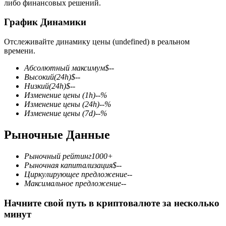
либо финансовых решений.
График Динамики
Отслеживайте динамику цены (undefined) в реальном
времени.
Фьючерсы на COIN-M
Абсолютный максимум
$
--
Высокий
(24h)
$
--
Криптовалютные фьючерсы
Низкий
(24h)
$
--
Изменение цены
(1h)
--
%
Изменение цены
(24h)
--
%
Изменение цены
(7d)
--
%
TradFi
Рыночные Данные
Деривативы на акции, форекс, драгоценные металлы и
сырьевые товары
Рыночный рейтинг
1000+
Рыночная капитализация
$
--
Циркулирующее предложение
--
Максимальное предложение
--
Начните свой путь в криптовалюте за несколько
минут