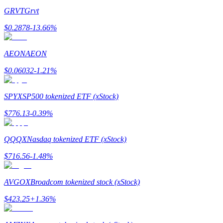
GRVT
Grvt
$
0.2878
-13.66
%
AEON
AEON
$
0.06032
-1.21
%
Гид
Руководство для начинающих по фьючерсам
SPYX
SP500 tokenized ETF (xStock)
$
776.13
-0.39
%
QQQX
Nasdaq tokenized ETF (xStock)
$
716.56
-1.48
%
AVGOX
Broadcom tokenized stock (xStock)
Торговые стратегии
$
423.25
+
1.36
%
Узнайте, как оставаться прибыльным