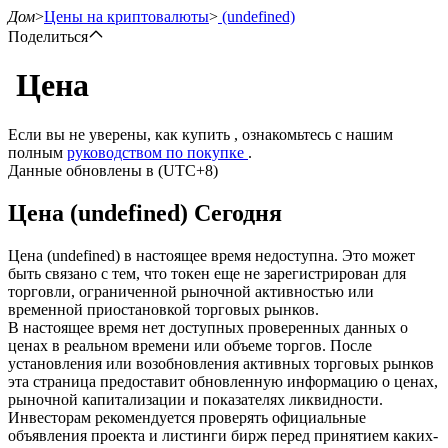
Дом
>
Цены на криптовалюты
>
(undefined)
Поделиться
Цена
Фьючерсы
Если вы не уверены, как купить , ознакомьтесь с нашим
полным
руководством по покупке
.
Данные обновлены в (UTC+8)
Цена (undefined) Сегодня
Цена (undefined) в настоящее время недоступна. Это может
быть связано с тем, что токен еще не зарегистрирован для
торговли, ограниченной рыночной активностью или
временной приостановкой торговых рынков.
USDT-фьючерсы
В настоящее время нет доступных проверенных данных о
ценах в реальном времени или объеме торгов. После
Фьючерсы с использованием USDT в качестве
установления или возобновления активных торговых рынков
обеспечения
эта страница предоставит обновленную информацию о ценах,
рыночной капитализации и показателях ликвидности.
Инвесторам рекомендуется проверять официальные
объявления проекта и листинги бирж перед принятием каких-