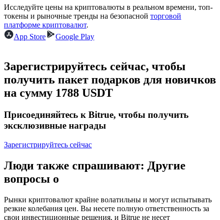
Исследуйте цены на криптовалюты в реальном времени, топ-
токены и рыночные тренды на безопасной
торговой
USDC фьючерсы
платформе криптовалют
.
App Store
Google Play
Фьючерсы с использованием USDC в качестве
обеспечения
Зарегистрируйтесь сейчас, чтобы
получить пакет подарков для новичков
на сумму 1788 USDT
Присоединяйтесь к Bitrue, чтобы получить
эксклюзивные награды
Зарегистрируйтесь сейчас
Копирование торговли
Присоединяйтесь к лучшим трейдерам
Люди также спрашивают: Другие
вопросы о
Рынки криптовалют крайне волатильны и могут испытывать
резкие колебания цен. Вы несете полную ответственность за
свои инвестиционные решения, и Bitrue не несет