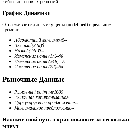
либо финансовых решений.
График Динамики
Отслеживайте динамику цены (undefined) в реальном
времени.
Фьючерсы на COIN-M
Абсолютный максимум
$
--
Высокий
(24h)
$
--
Криптовалютные фьючерсы
Низкий
(24h)
$
--
Изменение цены
(1h)
--
%
Изменение цены
(24h)
--
%
Изменение цены
(7d)
--
%
TradFi
Рыночные Данные
Деривативы на акции, форекс, драгоценные металлы и
сырьевые товары
Рыночный рейтинг
1000+
Рыночная капитализация
$
--
Циркулирующее предложение
--
Максимальное предложение
--
Начните свой путь в криптовалюте за несколько
минут