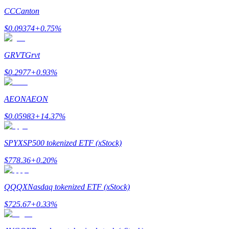
CC
Canton
$
0.09374
+
0.75
%
GRVT
Grvt
$
0.2977
+
0.93
%
Гид
Руководство для начинающих по фьючерсам
AEON
AEON
$
0.05983
+
14.37
%
SPYX
SP500 tokenized ETF (xStock)
$
778.36
+
0.20
%
QQQX
Nasdaq tokenized ETF (xStock)
Торговые стратегии
$
725.67
+
0.33
%
Узнайте, как оставаться прибыльным