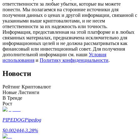
ответственности за любые убытки, которые вы можете
понести. Мы полагаемся на сторонние источники для
получения данных о ценах и другой информации, связанной с
указанными выше криптовалютами, и не несем
ответственности за их надежность или точность.
Станьте копи-трейдером
Информация, предоставленная на этой платформе и в любых
связанных материалах, предназначена исключительно для
Наслаждайтесь распределением прибыли и комиссиями
информационных целей и не должна рассматриваться как
за копи-трейдинг
финансовый или инвестиционный совет. Для получения
дополнительной информации см. наши
Условия
использования
и
Политику конфиденциальности
.
Новости
Рейтинг Криптовалют
Новые Листинги
В Тренде
Рост
Информация
Анализ больших данных, включая торговую информацию
PIPEDOG
Pipedog
и т. д.
$
0.002444
-3.28
%