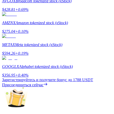
AVGOX
Broadcom tokenized stock (xStock)
$
428.81
+
0.69
%
AMZNX
Amazon tokenized stock (xStock)
$
275.04
+
0.10
%
Заработок
METAX
Meta tokenized stock (xStock)
$
594.26
+
0.19
%
GOOGLX
Alphabet tokenized stock (xStock)
$
356.95
+
0.40
%
Зарегистрируйтесь и получите бонус до
1788 USDT
Присоединиться сейчас
Силовая свинья
Получайте конкурентные награды ежедневно