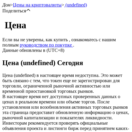
Дом
>
Цены на криптовалюты
>
(undefined)
Поделиться
Цена
Фьючерсы
Если вы не уверены, как купить , ознакомьтесь с нашим
полным
руководством по покупке
.
Данные обновлены в (UTC+8)
Цена (undefined) Сегодня
Цена (undefined) в настоящее время недоступна. Это может
быть связано с тем, что токен еще не зарегистрирован для
торговли, ограниченной рыночной активностью или
временной приостановкой торговых рынков.
USDT-фьючерсы
В настоящее время нет доступных проверенных данных о
ценах в реальном времени или объеме торгов. После
Фьючерсы с использованием USDT в качестве
установления или возобновления активных торговых рынков
обеспечения
эта страница предоставит обновленную информацию о ценах,
рыночной капитализации и показателях ликвидности.
Инвесторам рекомендуется проверять официальные
объявления проекта и листинги бирж перед принятием каких-