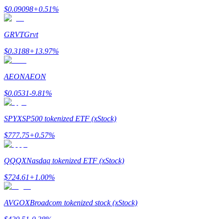
Станьте копи-трейдером
$
0.09098
+
0.51
%
Наслаждайтесь распределением прибыли и комиссиями з
GRVT
Grvt
$
0.3188
+
13.97
%
AEON
AEON
$
0.0531
-9.81
%
SPYX
SP500 tokenized ETF (xStock)
Информация
$
777.75
+
0.57
%
Анализ больших данных, включая торговую информацию и
QQQX
Nasdaq tokenized ETF (xStock)
$
724.61
+
1.00
%
AVGOX
Broadcom tokenized stock (xStock)