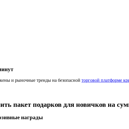
ырьевые товары
минут
окены и рыночные тренды на безопасной
торговой платформе кр
чить пакет подарков для новичков на су
люзивные награды