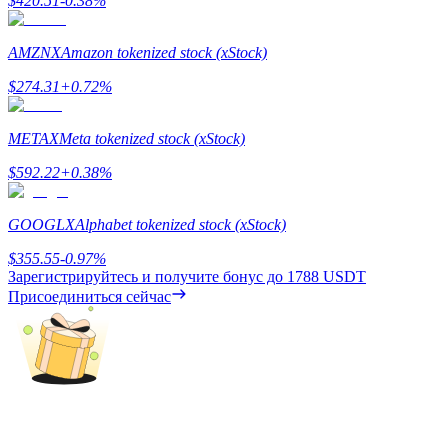
$
420.51
-0.38
%
Гид
AMZNX
Amazon tokenized stock (xStock)
Руководство для начинающих по фьючерсам
$
274.31
+
0.72
%
METAX
Meta tokenized stock (xStock)
$
592.22
+
0.38
%
GOOGLX
Alphabet tokenized stock (xStock)
$
355.55
-0.97
%
Зарегистрируйтесь и получите бонус до
1788 USDT
Торговые стратегии
Присоединиться сейчас
Узнайте, как оставаться прибыльным