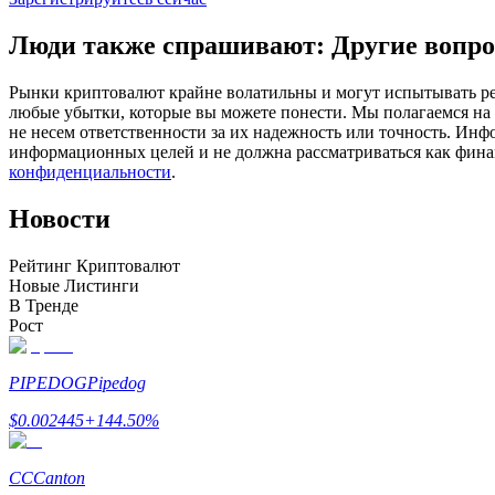
Фьючерсы с использованием USDC в качестве обеспечен
Люди также спрашивают: Другие вопро
Рынки криптовалют крайне волатильны и могут испытывать резк
любые убытки, которые вы можете понести. Мы полагаемся на
не несем ответственности за их надежность или точность. Инф
информационных целей и не должна рассматриваться как фин
конфиденциальности
.
Новости
Копирование торговли
Рейтинг Криптовалют
Новые Листинги
Присоединяйтесь к лучшим трейдерам
В Тренде
Рост
PIPEDOG
Pipedog
$
0.002445
+
144.50
%
CC
Canton