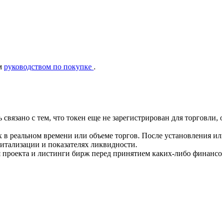
ым
руководством по покупке
.
ть связано с тем, что токен еще не зарегистрирован для торгов
 в реальном времени или объеме торгов. После установления и
тализации и показателях ликвидности.
 проекта и листинги бирж перед принятием каких-либо финанс
ия