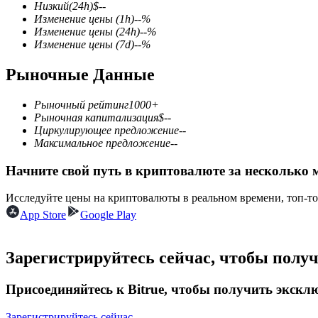
Низкий
(24h)
$
--
Изменение цены
(1h)
--
%
Изменение цены
(24h)
--
%
Изменение цены
(7d)
--
%
Фьючерсы на COIN-M
Рыночные Данные
Криптовалютные фьючерсы
Рыночный рейтинг
1000+
Рыночная капитализация
$
--
Циркулирующее предложение
--
TradFi
Максимальное предложение
--
Деривативы на акции, форекс, драгоценные металлы и с
Начните свой путь в криптовалюте за несколько 
Исследуйте цены на криптовалюты в реальном времени, топ-т
App Store
Google Play
Зарегистрируйтесь сейчас, чтобы полу
Присоединяйтесь к Bitrue, чтобы получить экск
USDC фьючерсы
Зарегистрируйтесь сейчас