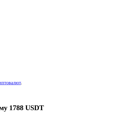
иптовалют
.
мму 1788 USDT