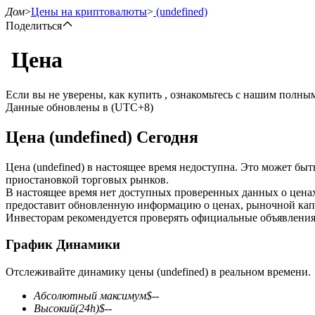
Дом
>
Цены на криптовалюты
>
(undefined)
Поделиться
Цена
Фьючерсы
Если вы не уверены, как купить , ознакомьтесь с нашим полн
Данные обновлены в (UTC+8)
Цена (undefined) Сегодня
Цена (undefined) в настоящее время недоступна. Это может бы
приостановкой торговых рынков.
В настоящее время нет доступных проверенных данных о ценах
предоставит обновленную информацию о ценах, рыночной капи
USDT-фьючерсы
Инвесторам рекомендуется проверять официальные объявления
Фьючерсы с использованием USDT в качестве обеспечен
График Динамики
Отслеживайте динамику цены (undefined) в реальном времени.
Абсолютный максимум
$
--
Высокий
(24h)
$
--