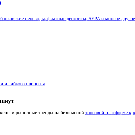
и
а копи-трейдинг
, банковские переводы, фиатные депозиты, SEPA и многое другое
и и гибкого процента
 т. д.
минут
окены и рыночные тренды на безопасной
торговой платформе кр