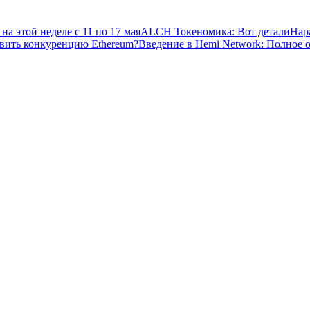
на этой неделе с 11 по 17 мая
ALCH Токеномика: Вот детали
Нар
авить конкуренцию Ethereum?
Введение в Hemi Network: Полное 