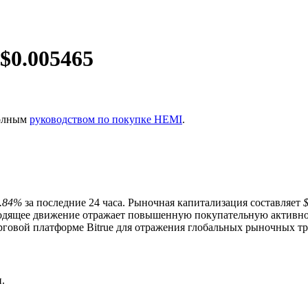
 $
0.005465
полным
руководством по покупке HEMI
.
.84%
за последние 24 часа. Рыночная капитализация составляет
ходящее движение отражает повышенную покупательную активно
говой платформе Bitrue для отражения глобальных рыночных тре
ия
.