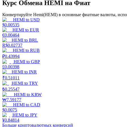
Курс Обмена HEMI на Фиат
Гид
Конвертируйте Hemi(HEMI) в основные фиатные валюты, испол
HEMI
to
USD
Руководство для начинающих по фьючерсам
$
0.00535
HEMI
to
EUR
€
0.00464
HEMI
to
BRL
R$
0.02737
HEMI
to
RUB
₽
0.43994
HEMI
to
GBP
£
0.00398
HEMI
to
INR
₹
0.51011
Торговые стратегии
HEMI
to
TRY
₺
0.25547
Узнайте, как оставаться прибыльным
HEMI
to
KRW
₩
7.59177
HEMI
to
CAD
$
0.0075
HEMI
to
JPY
¥
0.84814
Больше криптовалютных конверсий