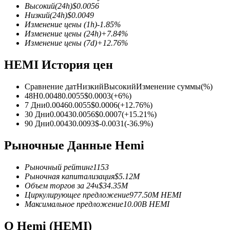
Высокий
(24h)
$
0.0056
Низкий
(24h)
$
0.0049
Изменение цены
(1h)
-1.85
%
Изменение цены
(24h)
+
7.84
%
Изменение цены
(7d)
+
12.76
%
Фьючерсы на COIN-M
HEMI История цен
Криптовалютные фьючерсы
Сравнение дат
Низкий
Высокий
Изменение суммы
(%)
48H
0.0048
0.0055
$
0.0003
(
+
6
%)
TradFi
7 Дни
0.0046
0.0055
$
0.0006
(
+
12.76
%)
30 Дни
0.0043
0.0056
$
0.0007
(
+
15.21
%)
Деривативы на акции, форекс, драгоценные металлы и с
90 Дни
0.0043
0.0093
$
-0.0031
(
-36.9
%)
Рыночные Данные Hemi
Рыночный рейтинг
1153
Рыночная капитализация
$
5.12M
Объем торгов за 24ч
$
34.35M
Циркулирующее предложение
977.50M
HEMI
Максимальное предложение
10.00B
HEMI
О Hemi (HEMI)
USDC фьючерсы