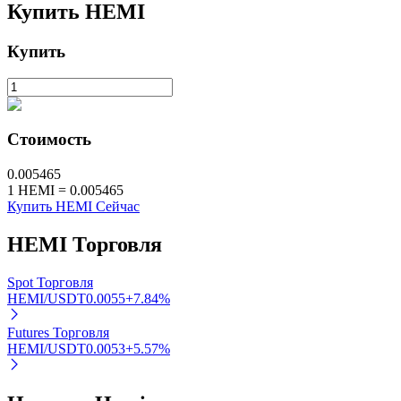
Купить
HEMI
Стейкинг
Купить
Высокая прибыль и мгновенный доступ
Стоимость
0.005465
1
HEMI
=
0.005465
Купить HEMI Сейчас
HEMI
Торговля
Launchpool
Гибкая ставка для заработка популярных токенов
Spot Торговля
HEMI/USDT
0.0055
+
7.84
%
Futures Торговля
HEMI/USDT
0.0053
+
5.57
%