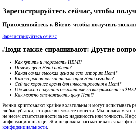
Зарегистрируйтесь сейчас, чтобы полу
Заработок
Присоединяйтесь к Bitrue, чтобы получить экск
Зарегистрируйтесь сейчас
Люди также спрашивают: Другие вопр
Как купить и торговать HEMI?
Почему цена Hemi падает?
Какая самая высокая цена за всю историю Hemi?
Силовая свинья
Какова рыночная капитализация Hemi сегодня?
Сейчас хорошее время для инвестирования в Hemi?
Получайте конкурентные награды ежедневно
Где можно получить бесплатные вознаграждения в $HE
Как можно отслеживать цену Hemi?
Рынки криптовалют крайне волатильны и могут испытывать резк
любые убытки, которые вы можете понести. Мы полагаемся на
не несем ответственности за их надежность или точность. Инф
информационных целей и не должна рассматриваться как фин
конфиденциальности
.