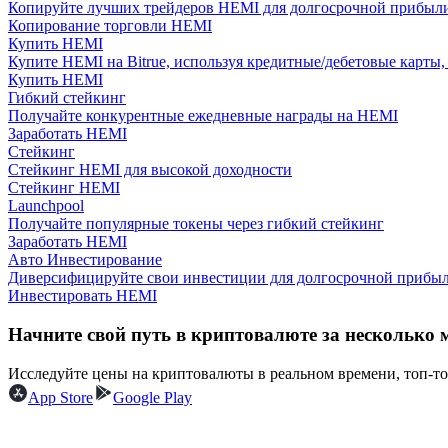
Копируйте лучших трейдеров HEMI для долгосрочной прибыл
Станьте копи-трейдером
Копирование торговли HEMI
Купить HEMI
Наслаждайтесь распределением прибыли и комиссиями з
Купите HEMI на Bitrue, используя кредитные/дебетовые карты
Купить HEMI
Гибкий стейкинг
Получайте конкурентные ежедневные награды на HEMI
Заработать HEMI
Стейкинг
Стейкинг HEMI для высокой доходности
Стейкинг HEMI
Launchpool
Получайте популярные токены через гибкий стейкинг
Заработать HEMI
Информация
Авто Инвестирование
Диверсифицируйте свои инвестиции для долгосрочной прибыл
Анализ больших данных, включая торговую информацию и
Инвестировать HEMI
Начните свой путь в криптовалюте за несколько 
Исследуйте цены на криптовалюты в реальном времени, топ-т
App Store
Google Play