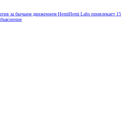
атив за бычьим движением Hemi
Hemi Labs привлекает 15
объяснение