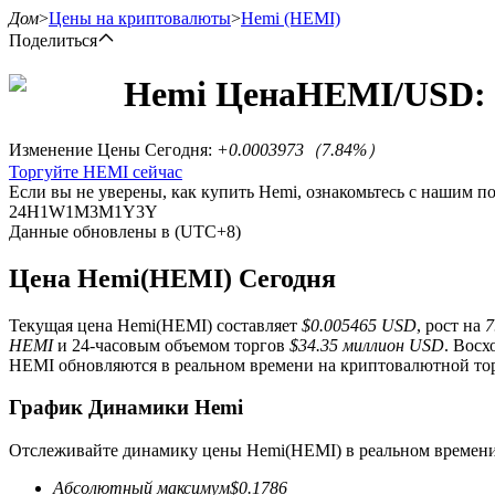
Дом
>
Цены на криптовалюты
>
Hemi
(HEMI)
Поделиться
Hemi
Цена
HEMI
/USD:
Фьючерсы
Изменение Цены Сегодня
:
+0.0003973
（
7.84
%）
Торгуйте HEMI сейчас
Если вы не уверены, как купить Hemi, ознакомьтесь с нашим 
24H
1W
1M
3M
1Y
3Y
Данные обновлены в (UTC+8)
Цена Hemi(HEMI) Сегодня
Текущая цена Hemi(HEMI) составляет
$0.005465 USD
, рост на
7
USDT-фьючерсы
HEMI
и 24-часовым объемом торгов
$34.35 миллион USD
. Вос
HEMI обновляются в реальном времени на криптовалютной тор
Фьючерсы с использованием USDT в качестве обеспечен
График Динамики Hemi
Отслеживайте динамику цены Hemi(HEMI) в реальном времени
Абсолютный максимум
$
0.1786