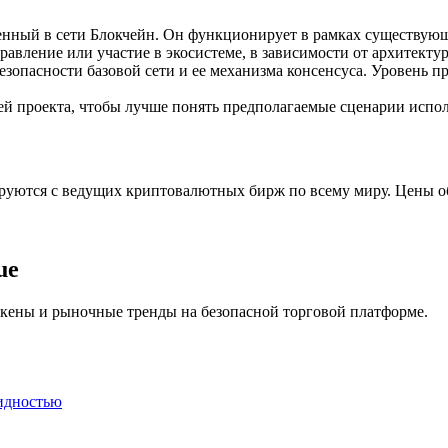
ия
енный в сети Блокчейн. Он функционирует в рамках существующ
равление или участие в экосистеме, в зависимости от архитекту
безопасности базовой сети и ее механизма консенсуса. Уровень п
й проекта, чтобы лучше понять предполагаемые сценарии испол
ируются с ведущих криптовалютных бирж по всему миру. Цены о
ue
окены и рыночные тренды на безопасной торговой платформе.
идностью