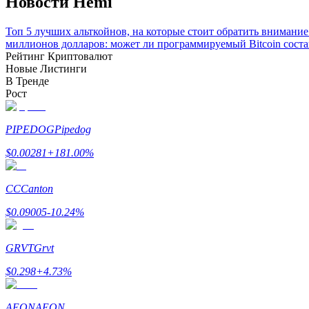
Новости Hemi
Топ 5 лучших альткойнов, на которые стоит обратить внимание 
Блокировки BTR
миллионов долларов: может ли программируемый Bitcoin сост
Рейтинг Криптовалют
Эксклюзивные инвестиции для владельцев BTR
Новые Листинги
В Тренде
Рост
PIPEDOG
Pipedog
$
0.00281
+
181.00
%
CC
Canton
Кредиты
$
0.09005
-10.24
%
Сервис заимствований, обеспеченных криптовалютой
GRVT
Grvt
$
0.298
+
4.73
%
AEON
AEON