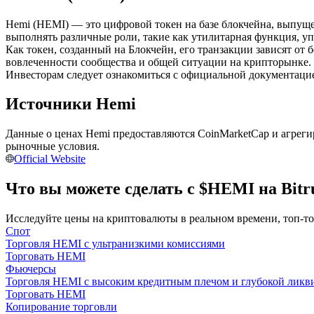
Фьючерсы с использованием USDC в качестве обеспечен
Hemi (HEMI) — это цифровой токен на базе блокчейна, выпущ
выполнять различные роли, такие как утилитарная функция, уп
Как токен, созданный на Блокчейн, его транзакции зависят от 
вовлеченности сообщества и общей ситуации на крипторынке.
Инвесторам следует ознакомиться с официальной документацие
Источники Hemi
Данные о ценах Hemi предоставляются CoinMarketCap и агрег
рыночные условия.
Копирование торговли
Official Website
Присоединяйтесь к лучшим трейдерам
Что вы можете сделать с $HEMI на Bitr
Исследуйте цены на криптовалюты в реальном времени, топ-т
Спот
Торговля HEMI с ультранизкими комиссиями
Торговать HEMI
Фьючерсы
Торговля HEMI с высоким кредитным плечом и глубокой ликв
Торговать HEMI
Копирование торговли