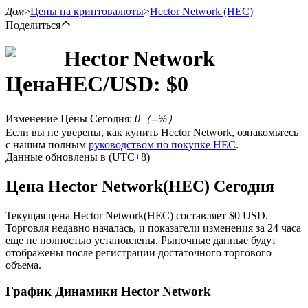
Дом
>
Цены на криптовалюты
>
Hector Network
(HEC)
Поделиться
Hector Network
Цена
HEC
/USD: $
0
Фьючерсы
Изменение Цены Сегодня
:
0
（
--
%）
Если вы не уверены, как купить Hector Network, ознакомьтесь
с нашим полным
руководством по покупке HEC
.
Данные обновлены в (UTC+8)
Цена Hector Network(HEC) Сегодня
Текущая цена Hector Network(HEC) составляет $0 USD.
USDT-фьючерсы
Торговля недавно началась, и показатели изменения за 24 часа
еще не полностью установлены. Рыночные данные будут
Фьючерсы с использованием USDT в качестве
отображены после регистрации достаточного торгового
обеспечения
объема.
График Динамики Hector Network