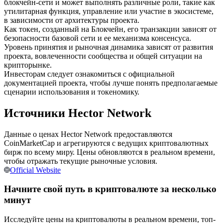
блокчейн-сети и может выполнять различные роли, такие как
утилитарная функция, управление или участие в экосистеме,
в зависимости от архитектуры проекта.
USDC фьючерсы
Как токен, созданный на Блокчейн, его транзакции зависят от
Фьючерсы с использованием USDC в качестве
безопасности базовой сети и ее механизма консенсуса.
обеспечения
Уровень принятия и рыночная динамика зависят от развития
проекта, вовлеченности сообщества и общей ситуации на
крипторынке.
Инвесторам следует ознакомиться с официальной
документацией проекта, чтобы лучше понять предполагаемые
сценарии использования и токеномику.
Источники Hector Network
Данные о ценах Hector Network предоставляются
CoinMarketCap и агрегируются с ведущих криптовалютных
Копирование торговли
бирж по всему миру. Цены обновляются в реальном времени,
чтобы отражать текущие рыночные условия.
Присоединяйтесь к лучшим трейдерам
Official Website
Начните свой путь в криптовалюте за несколько
минут
Исследуйте цены на криптовалюты в реальном времени, топ-