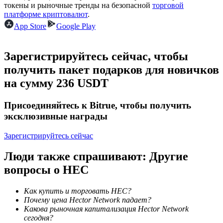
токены и рыночные тренды на безопасной
торговой
платформе криптовалют
.
App Store
Google Play
Станьте копи-трейдером
Зарегистрируйтесь сейчас, чтобы
Наслаждайтесь распределением прибыли и комиссиями
получить пакет подарков для новичков
за копи-трейдинг
на сумму 236 USDT
Присоединяйтесь к Bitrue, чтобы получить
эксклюзивные награды
Зарегистрируйтесь сейчас
Люди также спрашивают: Другие
вопросы о HEC
Информация
Анализ больших данных, включая торговую информацию
Как купить и торговать HEC?
и т. д.
Почему цена Hector Network падает?
Какова рыночная капитализация Hector Network
сегодня?