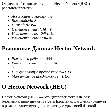
Отслеживайте динамику цены Hector Network(HEC) в
реальном времени.
Абсолютный максимум
$
--
Высокий
(24h)
$
--
Низкий
(24h)
$
--
Изменение цены
(1h)
--
%
Фьючерсы на COIN-M
Изменение цены
(24h)
--
%
Изменение цены
(7d)
--
%
Криптовалютные фьючерсы
Рыночные Данные Hector Network
TradFi
Рыночный рейтинг
1000+
Рыночная капитализация
$
0
Деривативы на акции, форекс, драгоценные металлы и
0
сырьевые товары
Циркулирующее предложение
--
HEC
Максимальное предложение
--
HEC
О Hector Network (HEC)
Hector Network (HEC) — это цифровой токен на базе
блокчейна, выпущенный в сети Блокчейн. Он функционирует
в рамках существующей инфраструктуры своей базовой