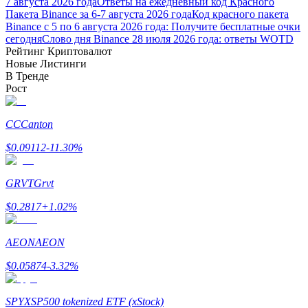
7 августа 2026 года
Ответы на ежедневный код Красного
Пакета Binance за 6-7 августа 2026 года
Код красного пакета
Binance с 5 по 6 августа 2026 года: Получите бесплатные очки
сегодня
Слово дня Binance 28 июля 2026 года: ответы WOTD
Рейтинг Криптовалют
Новые Листинги
В Тренде
Рост
Заработок
CC
Canton
$
0.09112
-11.30
%
GRVT
Grvt
$
0.2817
+
1.02
%
AEON
AEON
Силовая свинья
$
0.05874
-3.32
%
Получайте конкурентные награды ежедневно
SPYX
SP500 tokenized ETF (xStock)