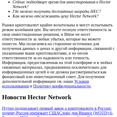
Сейчас подходящее время для инвестирования в Hector
Network?
Где можно получить бесплатные награды HEC?
Как можно отслеживать цену Hector Network?
Рынки криптовалют крайне волатильны и могут испытывать
резкие колебания цен. Вы несете полную ответственность за
свои инвестиционные решения, и Bitrue не несет
ответственности за любые убытки, которые вы можете
Гид
понести. Мы полагаемся на сторонние источники для
Руководство для начинающих по фьючерсам
получения данных о ценах и другой информации, связанной с
указанными выше криптовалютами, и не несем
ответственности за их надежность или точность.
Информация, предоставленная на этой платформе и в любых
связанных материалах, предназначена исключительно для
информационных целей и не должна рассматриваться как
финансовый или инвестиционный совет. Для получения
дополнительной информации см. наши
Условия
использования
и
Политику конфиденциальности
.
Новости Hector Network
Торговые стратегии
Путин подписывает первый закон о криптовалюте в России:
Узнайте, как оставаться прибыльным
почему Россия опережает США
Слово дня Binance (WOTD) 6-