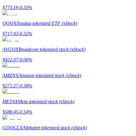
$
773.19
-0.33
%
QQQX
Nasdaq tokenized ETF (xStock)
$
717.43
-0.32
%
Стейкинг
AVGOX
Broadcom tokenized stock (xStock)
Высокая прибыль и мгновенный доступ
$
422.07
-0.06
%
AMZNX
Amazon tokenized stock (xStock)
$
272.27
-0.38
%
METAX
Meta tokenized stock (xStock)
$
588.45
-0.54
%
Launchpool
Гибкая ставка для заработка популярных токенов
GOOGLX
Alphabet tokenized stock (xStock)