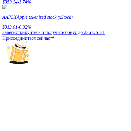
$
359.14
-1.74
%
AAPLX
Apple tokenized stock (xStock)
$
313.01
-0.32
%
Зарегистрируйтесь и получите бонус до
236 USDT
Присоединиться сейчас
Блокировки BTR
Эксклюзивные инвестиции для владельцев BTR
Кредиты
Сервис заимствований, обеспеченных криптовалютой