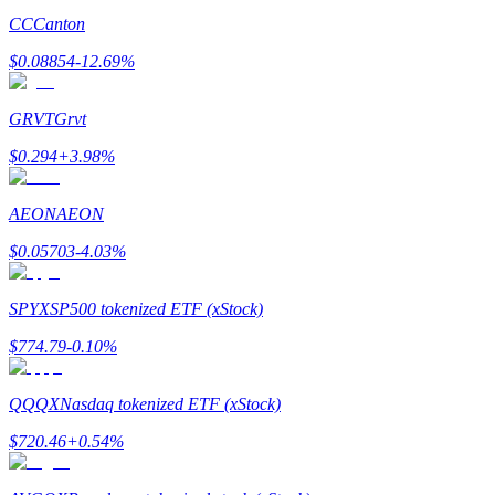
CC
Canton
$
0.08854
-12.69
%
GRVT
Grvt
$
0.294
+
3.98
%
Гид
Руководство для начинающих по фьючерсам
AEON
AEON
$
0.05703
-4.03
%
SPYX
SP500 tokenized ETF (xStock)
$
774.79
-0.10
%
QQQX
Nasdaq tokenized ETF (xStock)
Торговые стратегии
$
720.46
+
0.54
%
Узнайте, как оставаться прибыльным