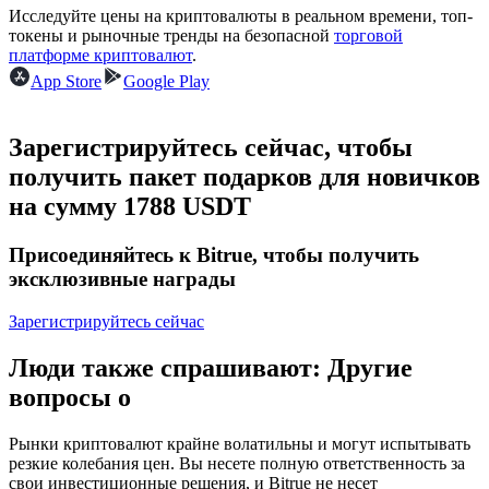
Исследуйте цены на криптовалюты в реальном времени, топ-
токены и рыночные тренды на безопасной
торговой
USDC фьючерсы
платформе криптовалют
.
App Store
Google Play
Фьючерсы с использованием USDC в качестве
обеспечения
Зарегистрируйтесь сейчас, чтобы
получить пакет подарков для новичков
на сумму 1788 USDT
Присоединяйтесь к Bitrue, чтобы получить
эксклюзивные награды
Зарегистрируйтесь сейчас
Копирование торговли
Присоединяйтесь к лучшим трейдерам
Люди также спрашивают: Другие
вопросы о
Рынки криптовалют крайне волатильны и могут испытывать
резкие колебания цен. Вы несете полную ответственность за
свои инвестиционные решения, и Bitrue не несет