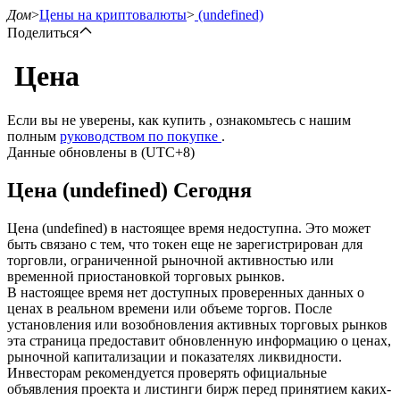
Дом
>
Цены на криптовалюты
>
(undefined)
Поделиться
Цена
Фьючерсы
Если вы не уверены, как купить , ознакомьтесь с нашим
полным
руководством по покупке
.
Данные обновлены в (UTC+8)
Цена (undefined) Сегодня
Цена (undefined) в настоящее время недоступна. Это может
быть связано с тем, что токен еще не зарегистрирован для
торговли, ограниченной рыночной активностью или
временной приостановкой торговых рынков.
USDT-фьючерсы
В настоящее время нет доступных проверенных данных о
ценах в реальном времени или объеме торгов. После
Фьючерсы с использованием USDT в качестве
установления или возобновления активных торговых рынков
обеспечения
эта страница предоставит обновленную информацию о ценах,
рыночной капитализации и показателях ликвидности.
Инвесторам рекомендуется проверять официальные
объявления проекта и листинги бирж перед принятием каких-