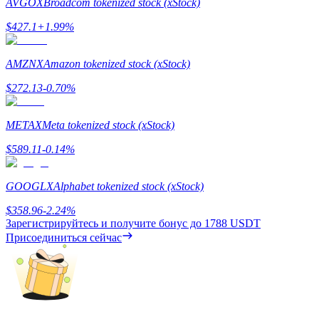
AVGOX
Broadcom tokenized stock (xStock)
$
427.1
+
1.99
%
AMZNX
Amazon tokenized stock (xStock)
$
272.13
-0.70
%
Заработок
METAX
Meta tokenized stock (xStock)
$
589.11
-0.14
%
GOOGLX
Alphabet tokenized stock (xStock)
$
358.96
-2.24
%
Зарегистрируйтесь и получите бонус до
1788 USDT
Присоединиться сейчас
Силовая свинья
Получайте конкурентные награды ежедневно