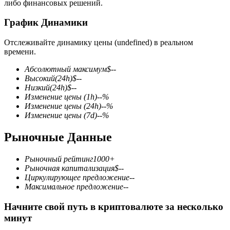
либо финансовых решений.
График Динамики
Отслеживайте динамику цены (undefined) в реальном
времени.
Фьючерсы на COIN-M
Абсолютный максимум
$
--
Высокий
(24h)
$
--
Криптовалютные фьючерсы
Низкий
(24h)
$
--
Изменение цены
(1h)
--
%
Изменение цены
(24h)
--
%
Изменение цены
(7d)
--
%
TradFi
Рыночные Данные
Деривативы на акции, форекс, драгоценные металлы и
сырьевые товары
Рыночный рейтинг
1000+
Рыночная капитализация
$
--
Циркулирующее предложение
--
Максимальное предложение
--
Начните свой путь в криптовалюте за несколько
минут