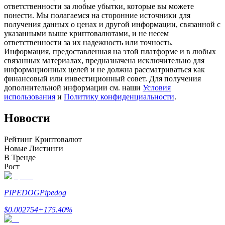
ответственности за любые убытки, которые вы можете
понести. Мы полагаемся на сторонние источники для
получения данных о ценах и другой информации, связанной с
указанными выше криптовалютами, и не несем
ответственности за их надежность или точность.
Станьте копи-трейдером
Информация, предоставленная на этой платформе и в любых
связанных материалах, предназначена исключительно для
Наслаждайтесь распределением прибыли и комиссиями
информационных целей и не должна рассматриваться как
за копи-трейдинг
финансовый или инвестиционный совет. Для получения
дополнительной информации см. наши
Условия
использования
и
Политику конфиденциальности
.
Новости
Рейтинг Криптовалют
Новые Листинги
В Тренде
Рост
Информация
Анализ больших данных, включая торговую информацию
PIPEDOG
Pipedog
и т. д.
$
0.002754
+
175.40
%