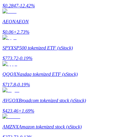
Станьте копи-трейдером
$
0.2847
-12.42
%
Наслаждайтесь распределением прибыли и комиссиями з
AEON
AEON
$
0.06
+
2.73
%
SPYX
SP500 tokenized ETF (xStock)
$
773.72
-0.19
%
QQQX
Nasdaq tokenized ETF (xStock)
Информация
$
717.8
-0.19
%
Анализ больших данных, включая торговую информацию и
AVGOX
Broadcom tokenized stock (xStock)
$
423.46
+
1.69
%
AMZNX
Amazon tokenized stock (xStock)