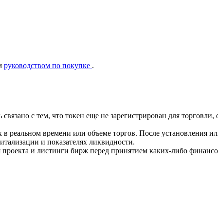
ым
руководством по покупке
.
ть связано с тем, что токен еще не зарегистрирован для торгов
 в реальном времени или объеме торгов. После установления и
тализации и показателях ликвидности.
 проекта и листинги бирж перед принятием каких-либо финанс
ия