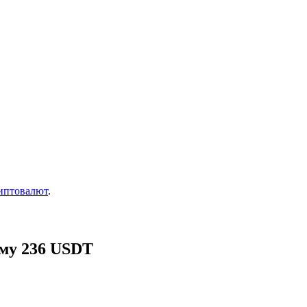
иптовалют
.
мму 236 USDT