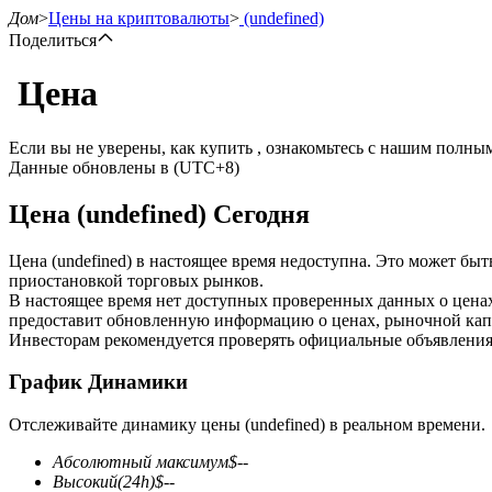
Дом
>
Цены на криптовалюты
>
(undefined)
Поделиться
Цена
Фьючерсы
Если вы не уверены, как купить , ознакомьтесь с нашим полн
Данные обновлены в (UTC+8)
Цена (undefined) Сегодня
Цена (undefined) в настоящее время недоступна. Это может бы
приостановкой торговых рынков.
В настоящее время нет доступных проверенных данных о ценах
предоставит обновленную информацию о ценах, рыночной капи
USDT-фьючерсы
Инвесторам рекомендуется проверять официальные объявления
Фьючерсы с использованием USDT в качестве обеспечен
График Динамики
Отслеживайте динамику цены (undefined) в реальном времени.
Абсолютный максимум
$
--
Высокий
(24h)
$
--