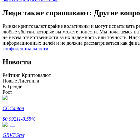
Фьючерсы с использованием USDC в качестве обеспечен
Люди также спрашивают: Другие вопро
Рынки криптовалют крайне волатильны и могут испытывать резк
любые убытки, которые вы можете понести. Мы полагаемся на
не несем ответственности за их надежность или точность. Инф
информационных целей и не должна рассматриваться как фин
конфиденциальности
.
Новости
Копирование торговли
Рейтинг Криптовалют
Новые Листинги
Присоединяйтесь к лучшим трейдерам
В Тренде
Рост
CC
Canton
$
0.09211
-9.55
%
GRVT
Grvt