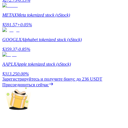
$
272.73
-0.13
%
Гид
METAX
Meta tokenized stock (xStock)
Руководство для начинающих по фьючерсам
$
591.57
+
0.05
%
GOOGLX
Alphabet tokenized stock (xStock)
$
359.37
-0.85
%
AAPLX
Apple tokenized stock (xStock)
$
313.25
0.00
%
Зарегистрируйтесь и получите бонус до
236 USDT
Торговые стратегии
Присоединиться сейчас
Узнайте, как оставаться прибыльным