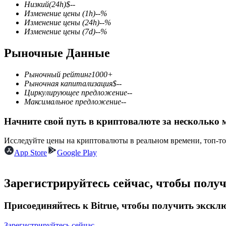
Низкий
(24h)
$
--
Изменение цены
(1h)
--
%
Изменение цены
(24h)
--
%
Изменение цены
(7d)
--
%
Фьючерсы на COIN-M
Рыночные Данные
Криптовалютные фьючерсы
Рыночный рейтинг
1000+
Рыночная капитализация
$
--
Циркулирующее предложение
--
TradFi
Максимальное предложение
--
Деривативы на акции, форекс, драгоценные металлы и с
Начните свой путь в криптовалюте за несколько 
Исследуйте цены на криптовалюты в реальном времени, топ-т
App Store
Google Play
Зарегистрируйтесь сейчас, чтобы полу
Присоединяйтесь к Bitrue, чтобы получить экск
USDC фьючерсы
Зарегистрируйтесь сейчас