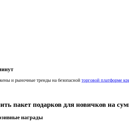
ырьевые товары
минут
окены и рыночные тренды на безопасной
торговой платформе кр
чить пакет подарков для новичков на су
люзивные награды